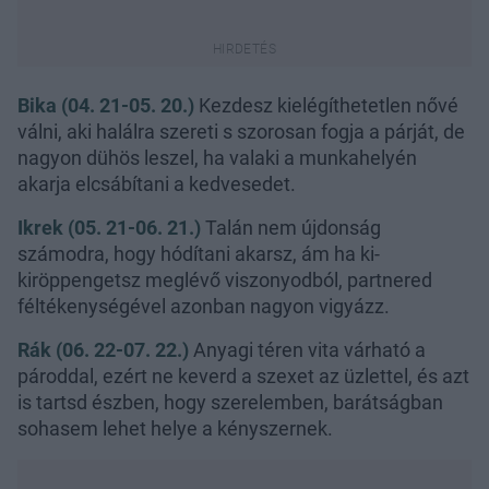
Bika (04. 21-05. 20.)
Kezdesz kielégíthetetlen nővé
válni, aki halálra szereti s szorosan fogja a párját, de
nagyon dühös leszel, ha valaki a munkahelyén
akarja elcsábítani a kedvesedet.
Ikrek (05. 21-06. 21.)
Talán nem újdonság
számodra, hogy hódítani akarsz, ám ha ki-
kiröppengetsz meglévő viszonyodból, partnered
féltékenységével azonban nagyon vigyázz.
Rák (06. 22-07. 22.)
Anyagi téren vita várható a
pároddal, ezért ne keverd a szexet az üzlettel, és azt
is tartsd észben, hogy szerelemben, barátságban
sohasem lehet helye a kényszernek.