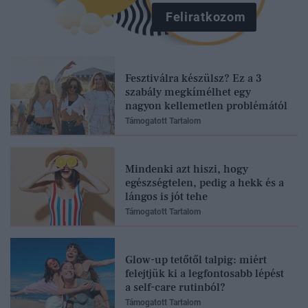
Feliratkozom
Fesztiválra készülsz? Ez a 3
szabály megkímélhet egy
nagyon kellemetlen problémától
Támogatott Tartalom
Mindenki azt hiszi, hogy
egészségtelen, pedig a hekk és a
lángos is jót tehe
Támogatott Tartalom
Glow-up tetőtől talpig: miért
felejtjük ki a legfontosabb lépést
a self-care rutinból?
Támogatott Tartalom