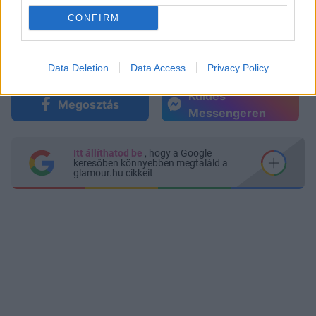
CONFIRM
Data Deletion
Data Access
Privacy Policy
Küldés
Megosztás
Messengeren
Itt állíthatod be
, hogy a Google
keresőben könnyebben megtaláld a
glamour.hu cikkeit