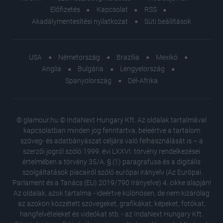
Előfizetés
Kapcsolat
RSS
Akadálymentesítési nyilatkozat
Süti beállítások
USA
Németország
Brazília
Mexikó
Anglia
Bulgária
Lengyelország
Spanyolország
Dél-Afrika
© glamour.hu © IndaNext Hungary Kft. Az oldalak tartalmával
kapcsolatban minden jog fenntartva, beleértve a tartalom
szöveg- és adatbányászat céljára való felhasználását is – a
szerzői jogról szóló 1999. évi LXXVI. törvény rendelkezései
értelmében a törvény 35/A. § (1) paragrafusa és a digitális
szolgáltatások piacairól szóló európai irányelv (Az Európai
Parlament és a Tanács (EU) 2019/790 Irányelve) 4. cikke alapján!
Az oldalak, azok tartalma - ideértve különösen, de nem kizárólag
az azokon közzétett szövegeket, grafikákat, képeket, fotókat,
hangfelvételeket és videókat stb. - az IndaNext Hungary Kft.