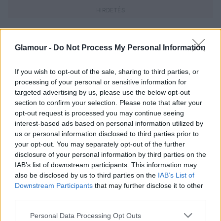
Oroszlán (07. 23-08. 23.)
Munkahelyi
kapcsolatodnak rossz következménye lehet, de arról
Glamour -
Do Not Process My Personal Information
se ábrándozz, hogy független, öntörvényű pasid
majd úgy fog táncolni, ahogy te fütyülsz.
If you wish to opt-out of the sale, sharing to third parties, or
processing of your personal or sensitive information for
Szűz (08. 24-09. 23.)
Vigyázz arra, nehogy
targeted advertising by us, please use the below opt-out
valamiben korlátozd munkahelyi kedvesedet vagy
section to confirm your selection. Please note that after your
opt-out request is processed you may continue seeing
üzlettársadat, de a szoros együttlét és a közös üzlet
interest-based ads based on personal information utilized by
is sokat árthat a kapcsolatodnak.
us or personal information disclosed to third parties prior to
your opt-out. You may separately opt-out of the further
Mérleg (09. 24-10. 23.)
Mivel a párod bosszúból
disclosure of your personal information by third parties on the
vagy szexuális szolgáltatásai miatt
IAB’s list of downstream participants. This information may
megdézsmálhatja a bankszámládat, kerülnöd kell
also be disclosed by us to third parties on the
IAB’s List of
minden érzelmi és pénzügyi bonyodalmat.
Downstream Participants
that may further disclose it to other
third parties.
Skorpió (10. 24-11. 22.)
Mivel a pasid nem ülhet
egész életében otthon és a szoros együttélés is
Please note that this website/app uses one or more Google
Personal Data Processing Opt Outs