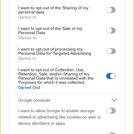
services and may gather and store information including but
sokat árthat házasságodnak, féltékenységed romba
not limited to your visit or usage behaviour. You may click to
I want to opt-out of the Sharing of my
dönthet mindent, ami köztetek kialakult.
personal data.
grant or deny consent to Google and its third-party tags to
Opted In
use your data for below specified purposes in below Google
Nyilas (11. 23-12. 21.)
Ha ma üzlettel vagy hivatali
consent section.
feladataiddal foglalkozol, könnyen
I want to opt-out of the Sale of my
Personal Data.
elbizonytalanodhatsz, s vedd észre, hogy a pasidnak
Opted In
nincs ínyére a napi többszöri hívás.
I want to opt-out of processing my
Personal Data for Targeted Advertising.
Bak (12. 22-01. 20.)
Már sok lehetetlen fickó került
Opted In
az utadba, de ahhoz túl jól értesz a pénzhez, hogy
kedvesed miatt valami őrültséget csinálj, a rutin
I want to opt-out of Collection, Use,
Retention, Sale, and/or Sharing of my
feszességén viszont könnyíts.
Personal Data that Is Unrelated with the
Purposes for which it was collected.
Opted Out
Vízöntő (01. 21-02. 19.)
Nem ma láttál először régi
épületet, de ha meg akarod venni, tudnod kell,
Google consents
mennyi munka van egy ilyen házzal, ám ha vágyakat
ébresztesz, elégítsd ki azokat.
I want to allow Google to enable storage
related to advertising like cookies on web or
Halak (02. 20-03. 20.)
Annak érdekében, hogy
device identifiers in apps.
céged zavartalanul működhessék, és hogy a jó hírét