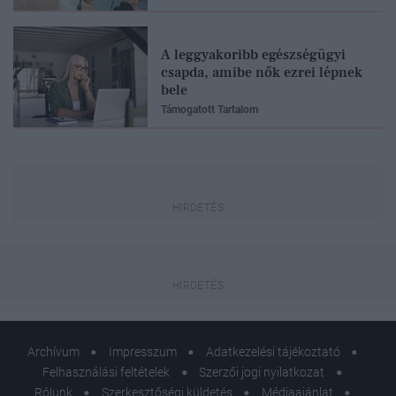
A leggyakoribb egészségügyi
csapda, amibe nők ezrei lépnek
bele
Támogatott Tartalom
Archívum
Impresszum
Adatkezelési tájékoztató
Felhasználási feltételek
Szerzői jogi nyilatkozat
Rólunk
Szerkesztőségi küldetés
Médiaajánlat