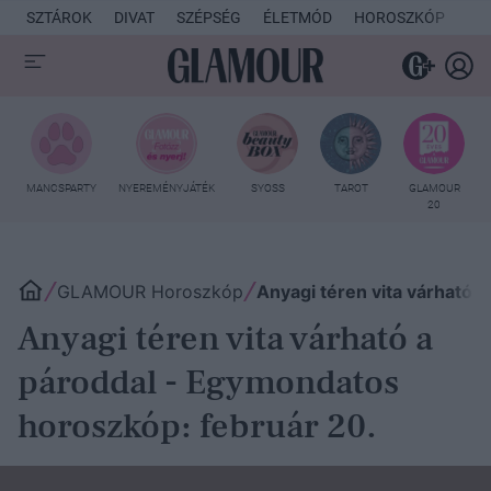
SZTÁROK
DIVAT
SZÉPSÉG
ÉLETMÓD
HOROSZKÓP
KU
MANCSPARTY
NYEREMÉNYJÁTÉK
SYOSS
TAROT
GLAMOUR
20
GLAMOUR Horoszkóp
Anyagi téren vita várható 
Anyagi téren vita várható a
pároddal - Egymondatos
horoszkóp: február 20.