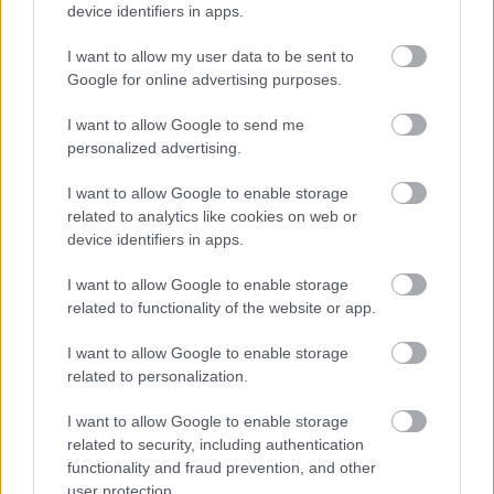
boldogulsz a háztartással.
device identifiers in apps.
Halak (02. 20-03. 20.)
Ha autóba ülsz, csapást
I want to allow my user data to be sent to
Google for online advertising purposes.
jelentesz a forgalomra, de elindíthatsz egy
reklámhadjáratot, a pasidról pedig kiderül, hogy
I want to allow Google to send me
mégsem megcsontosodott agglegény.
personalized advertising.
I want to allow Google to enable storage
related to analytics like cookies on web or
device identifiers in apps.
I want to allow Google to enable storage
related to functionality of the website or app.
I want to allow Google to enable storage
related to personalization.
I want to allow Google to enable storage
related to security, including authentication
functionality and fraud prevention, and other
user protection.