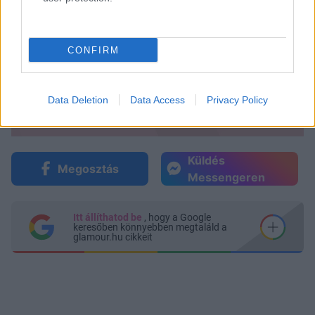
CONFIRM
Data Deletion
Data Access
Privacy Policy
Küldés
Megosztás
Messengeren
Itt állíthatod be
, hogy a Google
keresőben könnyebben megtaláld a
glamour.hu cikkeit