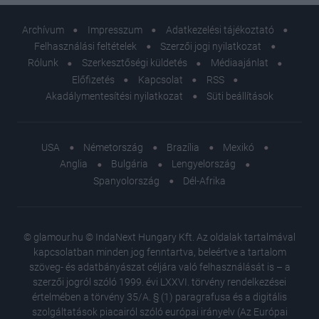
Archívum
Impresszum
Adatkezelési tájékoztató
Felhasználási feltételek
Szerzői jogi nyilatkozat
Rólunk
Szerkesztőségi küldetés
Médiaajánlat
Előfizetés
Kapcsolat
RSS
Akadálymentesítési nyilatkozat
Süti beállítások
USA
Németország
Brazília
Mexikó
Anglia
Bulgária
Lengyelország
Spanyolország
Dél-Afrika
© glamour.hu © IndaNext Hungary Kft. Az oldalak tartalmával
kapcsolatban minden jog fenntartva, beleértve a tartalom
szöveg- és adatbányászat céljára való felhasználását is – a
szerzői jogról szóló 1999. évi LXXVI. törvény rendelkezései
értelmében a törvény 35/A. § (1) paragrafusa és a digitális
szolgáltatások piacairól szóló európai irányelv (Az Európai