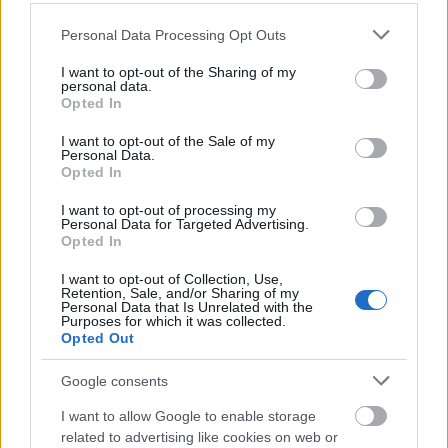
magad, amely nem a kedvedre való.
Please note that this website/app uses one or more Google
Personal Data Processing Opt Outs
Skorpió (10. 24-11. 22.)
Ha a partnerednek
services and may gather and store information including but
not limited to your visit or usage behaviour. You may click to
I want to opt-out of the Sharing of my
különleges képessége van arra, hogy kínos
personal data.
grant or deny consent to Google and its third-party tags to
helyzeteken kapjon, ki kell találnod, mivel
Opted In
use your data for below specified purposes in below Google
tüntetheted fel magad a legkedvezőbb fényben.
consent section.
I want to opt-out of the Sale of my
Personal Data.
Nyilas (11. 23-12. 21.)
Ha sikeres vagy munkád
Opted In
anyagi vonatkozásában, de veszélyezteted az
egészségedet és lelki nyugalmadat, nem sok
I want to opt-out of processing my
Personal Data for Targeted Advertising.
örömet lelhetsz különleges tevékenységeidben.
Opted In
Bak (12. 22-01. 20.)
Még egy karrierista Bak is
I want to opt-out of Collection, Use,
Retention, Sale, and/or Sharing of my
szeretne anyává válni: ha úgy képzelted, találkozol
Personal Data that Is Unrelated with the
Purposes for which it was collected.
egy pasival, akitől gyerekeket akarsz, a sors talán
Opted Out
váratlanul összehoz az igazival.
Google consents
Vízöntő (01. 21-02. 19.)
Megszerezhetsz egy olyan
munkát, melyre hirdetés alapján jelentkeztél, de
I want to allow Google to enable storage
mivel neked is megvannak a hibáid, nehezen
related to advertising like cookies on web or