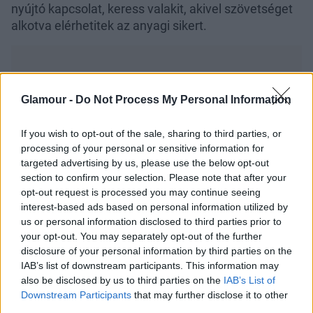
nyújtó kapcsolat, keress valakit, akivel szövetséget
alkotva elérhetitek az anyagi sikert.
Glamour -
Do Not Process My Personal Information
Oroszlán (07. 23-08. 23.)
Ha munkahelyi főnököd az
érzéki nőt látja benned, tartsd észben, hogy ritkán
If you wish to opt-out of the sale, sharing to third parties, or
fordul elő az életben, hogy egy sikeres pasi
processing of your personal or sensitive information for
targeted advertising by us, please use the below opt-out
megkérje a beosztottja kezét.
section to confirm your selection. Please note that after your
Szűz (08. 24-09. 23.)
Ha sikerül elkerülnöd a
opt-out request is processed you may continue seeing
interest-based ads based on personal information utilized by
bizonytalan helyzeteket, hasznos utazást tehetsz, s
us or personal information disclosed to third parties prior to
egyik régi kollégád vagy a barátnőd révén akár még
your opt-out. You may separately opt-out of the further
külföldi állásajánlathoz is juthatsz.
disclosure of your personal information by third parties on the
IAB’s list of downstream participants. This information may
Mérleg (09. 24-10. 23.)
Ha nincs világos
also be disclosed by us to third parties on the
IAB’s List of
elképzelésed arról, milyen legyen üzleti vagy
Downstream Participants
that may further disclose it to other
szexuális kapcsolatod, olyan helyzetben találhatod
third parties.