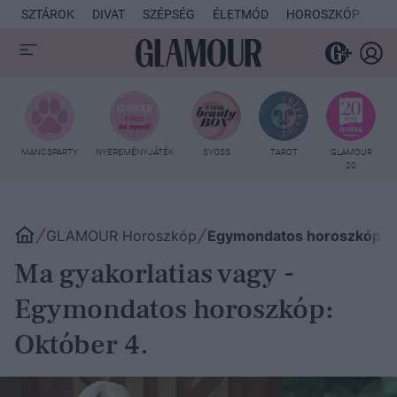
SZTÁROK
DIVAT
SZÉPSÉG
ÉLETMÓD
HOROSZKÓP
KU
MANCSPARTY
NYEREMÉNYJÁTÉK
SYOSS
TAROT
GLAMOUR
20
GLAMOUR Horoszkóp
Egymondatos horoszkóp: O
Ma gyakorlatias vagy -
Egymondatos horoszkóp:
Október 4.