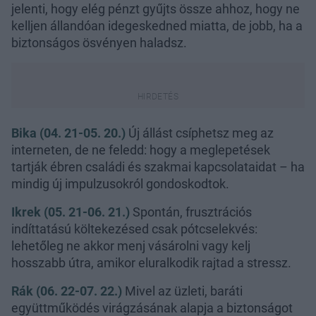
jelenti, hogy elég pénzt gyűjts össze ahhoz, hogy ne
kelljen állandóan idegeskedned miatta, de jobb, ha a
biztonságos ösvényen haladsz.
Bika (04. 21-05. 20.)
Új állást csíphetsz meg az
interneten, de ne feledd: hogy a meglepetések
tartják ébren családi és szakmai kapcsolataidat – ha
mindig új impulzusokról gondoskodtok.
Ikrek (05. 21-06. 21.)
Spontán, frusztrációs
indíttatású költekezésed csak pótcselekvés:
lehetőleg ne akkor menj vásárolni vagy kelj
hosszabb útra, amikor eluralkodik rajtad a stressz.
Rák (06. 22-07. 22.)
Mivel az üzleti, baráti
együttműködés virágzásának alapja a biztonságot