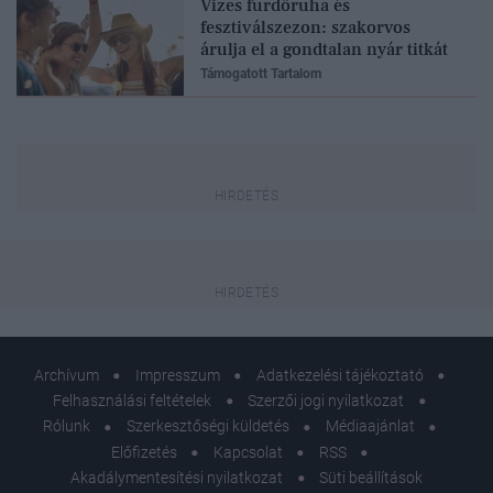
Vizes fürdőruha és
fesztiválszezon: szakorvos
árulja el a gondtalan nyár titkát
Támogatott Tartalom
Archívum
Impresszum
Adatkezelési tájékoztató
Felhasználási feltételek
Szerzői jogi nyilatkozat
Rólunk
Szerkesztőségi küldetés
Médiaajánlat
Előfizetés
Kapcsolat
RSS
Akadálymentesítési nyilatkozat
Süti beállítások