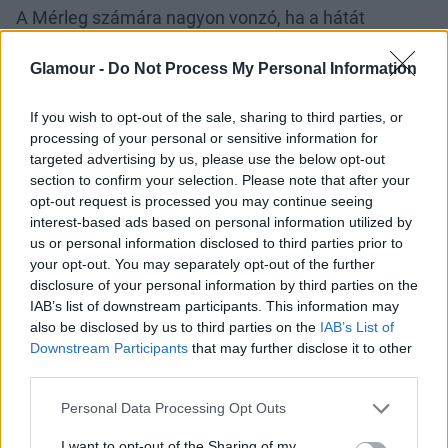
A Mérleg számára nagyon vonzó, ha a hátát
simogatod, majd enyhén a fenekére csapsz, hiszen
utóbbinál található az erogén zónája. Légy
Glamour -
Do Not Process My Personal Information
szenvedélyes vele, de közben óvatos és gyengéd.
If you wish to opt-out of the sale, sharing to third parties, or
processing of your personal or sensitive information for
targeted advertising by us, please use the below opt-out
section to confirm your selection. Please note that after your
opt-out request is processed you may continue seeing
interest-based ads based on personal information utilized by
Skorpió (10. 24-11. 22.):
us or personal information disclosed to third parties prior to
your opt-out. You may separately opt-out of the further
nemi szerv
disclosure of your personal information by third parties on the
IAB’s list of downstream participants. This information may
A Skorpiónak központi eleme a szexualitás, nagyon
also be disclosed by us to third parties on the
IAB’s List of
érzéki személyiség. Nem véletlen, hogy az erogén
Downstream Participants
that may further disclose it to other
zónája is a nemi szervénél található. A
third parties.
szerepjátéknak sincsenek ellenére, és különböző
Please note that this website/app uses one or more Google
Personal Data Processing Opt Outs
kísérletezésekre sem mond nemet.
services and may gather and store information including but
not limited to your visit or usage behaviour. You may click to
I want to opt-out of the Sharing of my