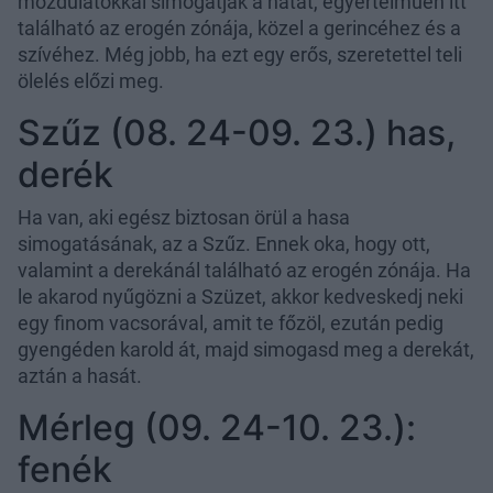
mozdulatokkal simogatják a hátát, egyértelműen itt
található az erogén zónája, közel a gerincéhez és a
szívéhez. Még jobb, ha ezt egy erős, szeretettel teli
ölelés előzi meg.
Szűz (08. 24-09. 23.) has,
derék
Ha van, aki egész biztosan örül a hasa
simogatásának, az a Szűz. Ennek oka, hogy ott,
valamint a derekánál található az erogén zónája. Ha
le akarod nyűgözni a Szüzet, akkor kedveskedj neki
egy finom vacsorával, amit te főzöl, ezután pedig
gyengéden karold át, majd simogasd meg a derekát,
aztán a hasát.
Mérleg (09. 24-10. 23.):
fenék