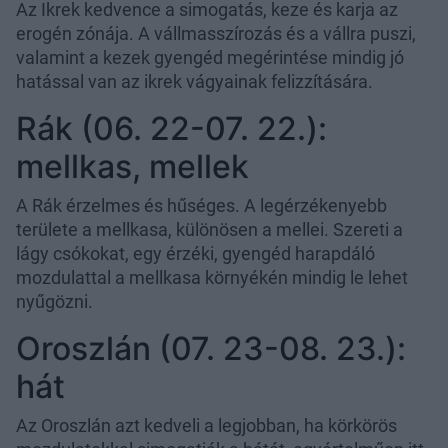
Az Ikrek kedvence a simogatás, keze és karja az
erogén zónája. A vállmasszírozás és a vállra puszi,
valamint a kezek gyengéd megérintése mindig jó
hatással van az ikrek vágyainak felizzítására.
Rák (06. 22-07. 22.):
mellkas, mellek
A Rák érzelmes és hűséges. A legérzékenyebb
területe a mellkasa, különösen a mellei. Szereti a
lágy csókokat, egy érzéki, gyengéd harapdáló
mozdulattal a mellkasa környékén mindig le lehet
nyűgözni.
Oroszlán (07. 23-08. 23.):
hát
Az Oroszlán azt kedveli a legjobban, ha körkörös