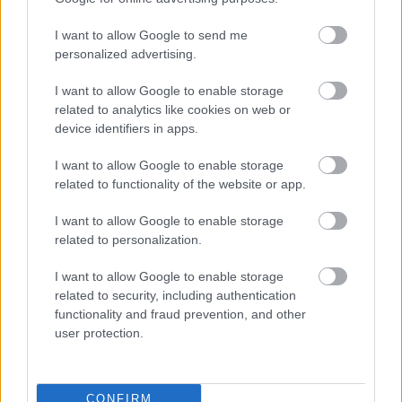
boka, vádli
I want to allow Google to send me
A Vízöntő mindig a különlegességet keresi, ő maga
personalized advertising.
is szeretne minél egyedibb lenni. Erogén zónája sem
tipikus helyen található, a bokájánál, vádlijánál van a
I want to allow Google to enable storage
legérzékenyebb pontja, így a legjobb, ha ezeken a
related to analytics like cookies on web or
területeken is kényezteti a partnere.
device identifiers in apps.
I want to allow Google to enable storage
related to functionality of the website or app.
I want to allow Google to enable storage
Halak (02. 20-03. 20.):
related to personalization.
lábfej
I want to allow Google to enable storage
related to security, including authentication
Ha van, aminek nem tud ellenállni a Halak, az a
functionality and fraud prevention, and other
user protection.
lábfeje kényeztetése, mivel ott található az erogén
zónája. Kedvezz a Halaknak egy gyengéd
lábfejmasszázzsal, egész biztosan hálás lesz érte.
CONFIRM