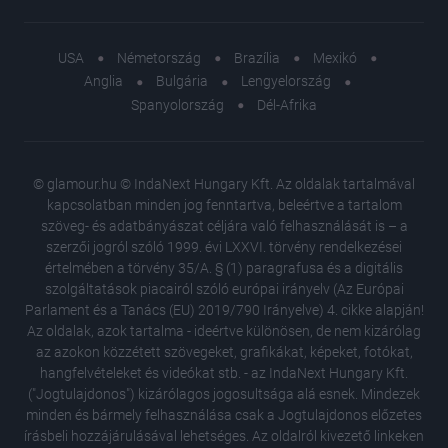
USA
Németország
Brazília
Mexikó
Anglia
Bulgária
Lengyelország
Spanyolország
Dél-Afrika
© glamour.hu © IndaNext Hungary Kft. Az oldalak tartalmával
kapcsolatban minden jog fenntartva, beleértve a tartalom
szöveg- és adatbányászat céljára való felhasználását is – a
szerzői jogról szóló 1999. évi LXXVI. törvény rendelkezései
értelmében a törvény 35/A. § (1) paragrafusa és a digitális
szolgáltatások piacairól szóló európai irányelv (Az Európai
Parlament és a Tanács (EU) 2019/790 Irányelve) 4. cikke alapján!
Az oldalak, azok tartalma - ideértve különösen, de nem kizárólag
az azokon közzétett szövegeket, grafikákat, képeket, fotókat,
hangfelvételeket és videókat stb. - az IndaNext Hungary Kft.
("Jogtulajdonos") kizárólagos jogosultsága alá esnek. Mindezek
minden és bármely felhasználása csak a Jogtulajdonos előzetes
írásbeli hozzájárulásával lehetséges. Az oldalról kivezető linkeken