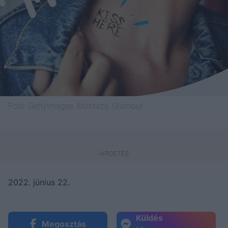
Fotó:
GettyImages, Montázs: Glamour
2022. június 22.
Küldés
Megosztás