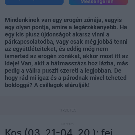
Messengeren
Mindenkinek van egy erogén zónája, vagyis
egy olyan pontja, amire a legérzékenyebb. Ha
egy kis plusz újdonságot akarsz vinni a
párkapcsolatodba, vagy csak még jobbá tenni
az együttléteiteket, és eddig még nem
ismerted az erogén zónákat, akkor most itt az
ideje! Van, akit a hátmasszázs hoz lázba, más
pedig a vállra puszit szereti a legjobban. De
hogy rád mi igaz és a párodnak mivel teheted
boldoggá? A csillagok elárulják!
Kos (03. 21-04. 20.): fej