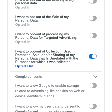
Nyilas (11. 23-12. 21.):
personal data.
grant or deny consent to Google and its third-party tags to
Opted In
csípő
use your data for below specified purposes in below Google
consent section.
I want to opt-out of the Sale of my
Personal Data.
Ha kedvezni akarsz a Nyilasnak, akkor a legjobb, ha
Opted In
gyengéden megmasszírozod a csípőjét, hiszen itt
található az erogén zónája. Ami még örömet okoz a
I want to opt-out of processing my
Personal Data for Targeted Advertising.
nyilasnak, az a lábai gyengéd simogatása,
Opted In
különösen a combjai tájékán.
I want to opt-out of Collection, Use,
Retention, Sale, and/or Sharing of my
Bak (12. 22-01. 20.): comb
Personal Data that Is Unrelated with the
Purposes for which it was collected.
Opted Out
A Bak a nyilashoz hasonlóan szereti, ha simogatják
a combját, neki itt található az erogén zónája. Bár a
Google consents
térd nem kimondottan érzéki terület, ha gyengéd
simogatással jutsz el a combokhoz, lenyűgözheted
I want to allow Google to enable storage
related to advertising like cookies on web or
a bakot.
device identifiers in apps.
Vízöntő (01. 21-02. 19.):
I want to allow my user data to be sent to
Google for online advertising purposes.