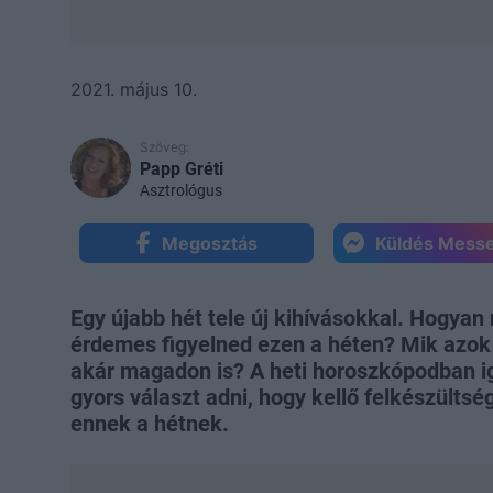
2021. május 10.
Szöveg:
Papp Gréti
Asztrológus
Megosztás
Küldés Mess
Egy újabb hét tele új kihívásokkal. Hogya
érdemes figyelned ezen a héten? Mik azok 
akár magadon is? A heti horoszkópodban 
gyors választ adni, hogy kellő felkészülts
ennek a hétnek.