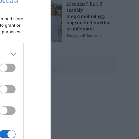
B’s List of
készülsz? Ez a 3
szabály
megkímélhet egy
er and store
nagyon kellemetlen
to grant or
problémától
ed purposes
Támogatott Tartalom