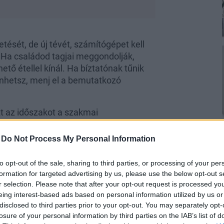
tését, de új tévét, számítógépet kell
 Ha családod tagjai meggondolják,
ető étellel kínál. Ha bíztatónak tűnik
önhetsz, menj el a bemutatkozó
zt az időszakot a szakmai
lkudozhatsz, vagy akár a munkakörödről
de megfizeti a munkádat. De ne hagyd,
-
Do Not Process My Personal Information
ogy drágább kocsit vegyél, mint amit
to opt-out of the sale, sharing to third parties, or processing of your per
formation for targeted advertising by us, please use the below opt-out s
, a másikkal meg elvesz. Ha épp hogy
r selection. Please note that after your opt-out request is processed y
d magad,
ne bánkódj, de azt se várd,
eing interest-based ads based on personal information utilized by us or
olsz a pénzedért, és legyőzöd az
disclosed to third parties prior to your opt-out. You may separately opt-
iackutatás a területed, lesznek nyerő
losure of your personal information by third parties on the IAB’s list of