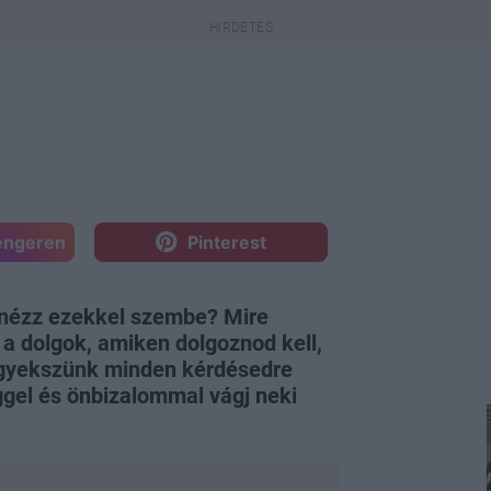
engeren
Pinterest
n nézz ezekkel szembe? Mire
a dolgok, amiken dolgoznod kell,
igyekszünk minden kérdésedre
éggel és önbizalommal vágj neki