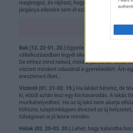
meginogsz, és rájössz, hogy tévedtél? Tudod visz
authenti
járgánya ellenére sem él szűkösen.
Bak (12. 22-01. 20.)
Egyetlen alkalmat sem mula
vállalkozásodban legyél sikeres, hanem a magán
De ehhez mind neked, mind a párodnak sokat kell
viszont mindent odaadnál a gyerekeidért. Ám eg
eresztened őket…
Vízöntő (01. 21-02. 19.)
Ha lakást bérelsz, de t
ki, ebből aztán lesz egy kis kavarodás. A lakás 
munkahelyedhez. Ha az új lakó nem akarja elhúz
költözni, tulajdonképpen élvezed az új helyzetet
túlságosan is jó lenne minden.
Halak (02. 20-03. 20.)
Lehet, hogy kalandba bocs