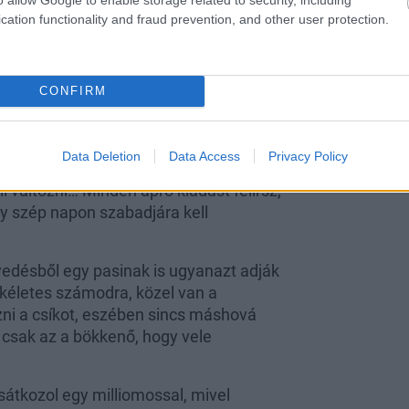
ont, hogy a pasi az özönvíz előtti
cation functionality and fraud prevention, and other user protection.
CONFIRM
sztasz el, hogy ne csak a munkában és
Data Deletion
Data Access
Privacy Policy
életben is megtaláld a boldogságot.
 változni… Minden apró kiadást felírsz,
y szép napon szabadjára kell
évedésből egy pasinak is ugyanazt adják
tökéletes számodra, közel van a
ni a csíkot, eszében sincs máshová
, csak az a bökkenő, hogy vele
átkozol egy milliomossal, mivel