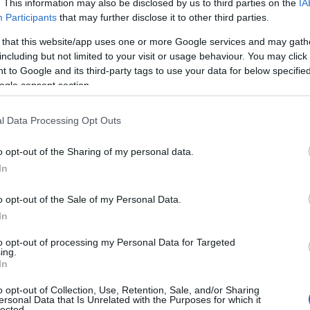
. This information may also be disclosed by us to third parties on the
IA
Participants
that may further disclose it to other third parties.
 that this website/app uses one or more Google services and may gath
including but not limited to your visit or usage behaviour. You may click 
 to Google and its third-party tags to use your data for below specifi
ogle consent section.
olyan dolgokat, amilyenekben eddig
észed. Elég bátorságot gyűjtesz a
l Data Processing Opt Outs
lás, szenvedélyes szeretkezés és egy
o opt-out of the Sharing of my personal data.
ll fejezned, amit elkezdtél, és le kell
In
 szerint zajlik minden, nem érzed
o opt-out of the Sale of my Personal Data.
főnököd gondoskodik róla, nehogy egy
In
yeden olyan pasit találsz, aki megfelel
to opt-out of processing my Personal Data for Targeted
et, ami kizárólag az ő számára
ing.
In
o opt-out of Collection, Use, Retention, Sale, and/or Sharing
 kötnöd, hogy mit tartasz felőle. Egy
ersonal Data that Is Unrelated with the Purposes for which it
lected.