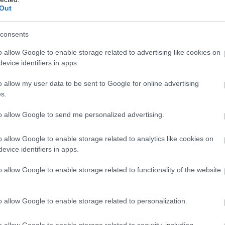
is lehet, hogy a munkahelyeden
Out
ki az irodai munka fáradalmait? Igen
 érzelmes fazonnal, aki mindent meg
consents
o allow Google to enable storage related to advertising like cookies on
zsol, női lényed egyértelműen válaszol
evice identifiers in apps.
tékelned a kettőtök kapcsolatát. Vajon
i, ha kizárólag testileg vonzódtok
o allow my user data to be sent to Google for online advertising
át akar eltölteni veled, mindenféle
s.
to allow Google to send me personalized advertising.
nkát, adj időt a kapcsolatodnak. Távol
eitekben. Ha nem akarod megégetni
o allow Google to enable storage related to analytics like cookies on
jára megkötött kapcsolat nem lehet
evice identifiers in apps.
 hitelhez juthatsz, de a magad módján
o allow Google to enable storage related to functionality of the website
esedé, de te nem. Akkor is maradj
o allow Google to enable storage related to personalization.
mba. De mi az ördög ez a nagy férjhez
köd? De mi történik, ha egy idő után
o allow Google to enable storage related to security, including