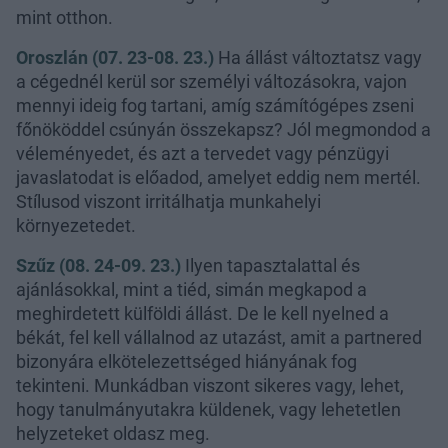
mint otthon.
Oroszlán (07. 23-08. 23.)
Ha állást változtatsz vagy
a cégednél kerül sor személyi változásokra, vajon
mennyi ideig fog tartani, amíg számítógépes zseni
főnököddel csúnyán összekapsz? Jól megmondod a
véleményedet, és azt a tervedet vagy pénzügyi
javaslatodat is előadod, amelyet eddig nem mertél.
Stílusod viszont irritálhatja munkahelyi
környezetedet.
Szűz (08. 24-09. 23.)
Ilyen tapasztalattal és
ajánlásokkal, mint a tiéd, simán megkapod a
meghirdetett külföldi állást. De le kell nyelned a
békát, fel kell vállalnod az utazást, amit a partnered
bizonyára elkötelezettséged hiányának fog
tekinteni. Munkádban viszont sikeres vagy, lehet,
hogy tanulmányutakra küldenek, vagy lehetetlen
helyzeteket oldasz meg.