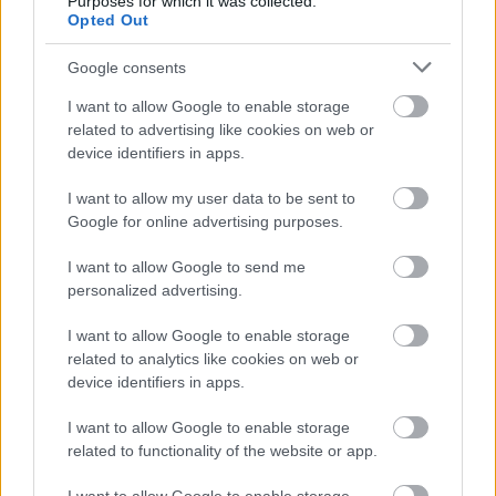
Purposes for which it was collected.
oldódjon.
Opted Out
Halak (02. 20-03. 20.)
Kissé zaklatottan indul a
Google consents
heted, ám attól a pillanattól, hogy fejben
összerántod magad, a feladataidat és a
I want to allow Google to enable storage
related to advertising like cookies on web or
motivációdat, minden egyenesbe jön. Ne felejtsd el:
device identifiers in apps.
amint belül, úgy kívül, vagyis előbb a belső rendedért
tartozol felelőséggel. Hajrá, hiszünk benned!
I want to allow my user data to be sent to
Google for online advertising purposes.
I want to allow Google to send me
personalized advertising.
I want to allow Google to enable storage
related to analytics like cookies on web or
device identifiers in apps.
I want to allow Google to enable storage
related to functionality of the website or app.