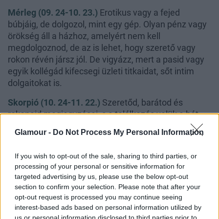
Mérleg (09. 24-10. 23.)
Erotikus vagy a fejed
búbjáig, de dolgozol, mint egy gép. Olyan pénz vagy
örökség áll a házhoz, amelyért nem kell
megdolgoznod, de az is lehet, hogy szerető vagy
rokon révén jársz jól. De vigyázz, mert a pasid vagy
egyik kollégád kifecsegi üzleti titkaidat, sőt intim
dolgaitokat is.
Skorpió (10. 24-11. 22.)
Szeretőd, barátod és
rokonaid megjegyzései, s a találkozás velük a hét
végén olyan megerőltető lesz, hogy alaposan
Glamour -
Do Not Process My Personal Information
kimerülhetsz. Kapcsolj ki, add mega. testednek és a
lelkednek, amire szüksége van, és ne félj nemet
If you wish to opt-out of the sale, sharing to third parties, or
mondani a munkában.
processing of your personal or sensitive information for
targeted advertising by us, please use the below opt-out
Nyilas (11. 23-12. 21.)
A hét első fele az
section to confirm your selection. Please note that after your
ingatlanügyletnek és az állásvadászatnak kedvez.
opt-out request is processed you may continue seeing
Lehet, hogy a hónap végén attól a cégtől hívnak,
interest-based ads based on personal information utilized by
ahová meghallgatásra kell menned. Ám ha van
us or personal information disclosed to third parties prior to