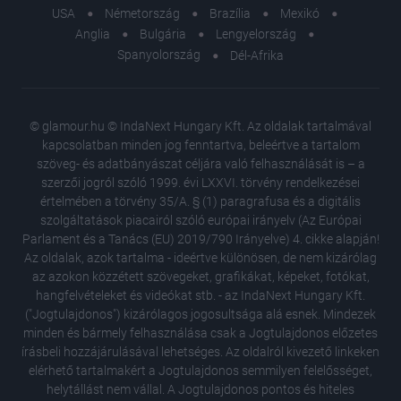
USA
Németország
Brazília
Mexikó
Anglia
Bulgária
Lengyelország
Spanyolország
Dél-Afrika
© glamour.hu © IndaNext Hungary Kft. Az oldalak tartalmával
kapcsolatban minden jog fenntartva, beleértve a tartalom
szöveg- és adatbányászat céljára való felhasználását is – a
szerzői jogról szóló 1999. évi LXXVI. törvény rendelkezései
értelmében a törvény 35/A. § (1) paragrafusa és a digitális
szolgáltatások piacairól szóló európai irányelv (Az Európai
Parlament és a Tanács (EU) 2019/790 Irányelve) 4. cikke alapján!
Az oldalak, azok tartalma - ideértve különösen, de nem kizárólag
az azokon közzétett szövegeket, grafikákat, képeket, fotókat,
hangfelvételeket és videókat stb. - az IndaNext Hungary Kft.
("Jogtulajdonos") kizárólagos jogosultsága alá esnek. Mindezek
minden és bármely felhasználása csak a Jogtulajdonos előzetes
írásbeli hozzájárulásával lehetséges. Az oldalról kivezető linkeken
elérhető tartalmakért a Jogtulajdonos semmilyen felelősséget,
Nem kell
helytállást nem vállal. A Jogtulajdonos pontos és hiteles
öregedé