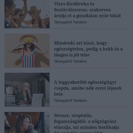
Vizes fürdőruha és
fesztiválszezon: szakorvos
árulja el a gondtalan nyár titkát
Támogatott Tartalom
Mindenki azt hiszi, hogy
egészségtelen, pedig a hekk és a
lángos is jót tehe
Támogatott Tartalom
A leggyakoribb egészségügyi
csapda, amibe nők ezrei lépnek
bele
Támogatott Tartalom
Stressz, szoptatás,
fogamzásgátló: a nőgyógyász
elárulja, mi minden boríthatja