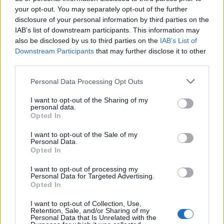
munkád, néha azért bemehetnél a céghez még
your opt-out. You may separately opt-out of the further
akkor is, ha utálod a számítógépeket. Ha kikezdesz
disclosure of your personal information by third parties on the
IAB’s list of downstream participants. This information may
egyik barátoddal vagy kollégáddal, ez csak nehezen
also be disclosed by us to third parties on the
IAB’s List of
megoldható problémákkal jár.
Downstream Participants
that may further disclose it to other
third parties.
Bak (12. 22-01. 20.)
Ha eddig sziklaszilárd elved
volt, hogy nem kezdesz ki a kollégáiddal, néha
Please note that this website/app uses one or more Google
Personal Data Processing Opt Outs
bizony bánod ezt az elvedet. Ha bizonyos
services and may gather and store information including but
változtatásokhoz hozzájárulsz, megbízód vagy
not limited to your visit or usage behaviour. You may click to
I want to opt-out of the Sharing of my
personal data.
grant or deny consent to Google and its third-party tags to
befektetőd hajlandó lesz az írásaidat megvételre és
Opted In
use your data for below specified purposes in below Google
megjelentetésre javasolni.
consent section.
I want to opt-out of the Sale of my
Personal Data.
Vízöntő (01. 21-02. 19.)
Olcsóbb lakás vagy
Opted In
megfelelő ház után kell nézned, megoldást kell
találnod anyagi gondjaidra. Talán otthon ünneplitek
I want to opt-out of processing my
Personal Data for Targeted Advertising.
meg a gyermeknapot is egy eperrel díszített torta
Opted In
előtt. De próbáld meg elkerülni, hogy gyermekeddel
és kedveseddel veszekedj és idegesítsd őket. Sokat
I want to opt-out of Collection, Use,
Retention, Sale, and/or Sharing of my
kell tenned azért, hogy otthonodban a feszültség
Personal Data that Is Unrelated with the