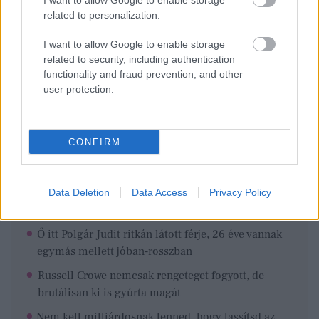
I want to allow Google to enable storage
related to personalization.
I want to allow Google to enable storage
related to security, including authentication
functionality and fraud prevention, and other
user protection.
CONFIRM
Data Deletion
Data Access
Privacy Policy
Ezeket olvastad már?
Ő itt Polgár Judit ritkán látott férje, 26 éve vannak
egymás mellett jóban-rosszban
Russell Crowe nemcsak rengeteget fogyott, de
brutálisan ki is gyúrta magát
Nem kell milliárdosnak lenned, hogy lassítsd az