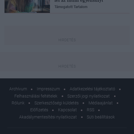
fel az intim egyensúlyt
Támogatott Tartalom
Archívum
Impresszum
Adatkezelési tájékoztató
Felhasználási feltételek
Szerzői jogi nyilatkozat
Rólunk
Szerkesztőségi küldetés
Médiaajánlat
Előfizetés
Kapcsolat
RSS
Akadálymentesítési nyilatkozat
Süti beállítások