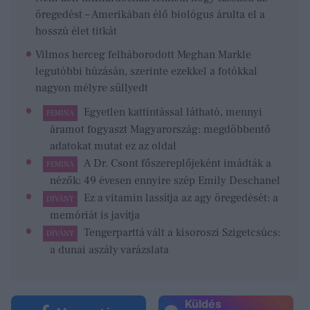
öregedést – Amerikában élő biológus árulta el a
hosszú élet titkát
Vilmos herceg felháborodott Meghan Markle
legutóbbi húzásán, szerinte ezekkel a fotókkal
nagyon mélyre süllyedt
Egyetlen kattintással látható, mennyi
FEMINA
áramot fogyaszt Magyarország: megdöbbentő
adatokat mutat ez az oldal
A Dr. Csont főszereplőjeként imádták a
FEMINA
nézők: 49 évesen ennyire szép Emily Deschanel
Ez a vitamin lassítja az agy öregedését: a
DÍVÁNY
memóriát is javítja
Tengerparttá vált a kisoroszi Szigetcsúcs:
DÍVÁNY
a dunai aszály varázslata
Küldés