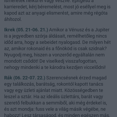
ismeretek nélkül el vagy veszve. Építgesd a
karrieredet, kérj béremelést, most jó eséllyel meg is
kapod azt az anyagi elismerést, amire még régóta
áhítozol.
Ikrek (05. 21-06. 21.)
Amikor a Vénusz és a Jupiter
is a jegyedben szórja áldásait, remélhetőleg nincs
időd arra, hogy a sebeidet nyalogasd. De milyen hét
az, amikor rokonaid és a főnököd is csak szidnak?
Nyugodj meg, hiszen a vonzerőd egyáltalán nem
mondott csődöt! De viselkedj visszafogottan,
nehogy mindenki a te károdra kezdjen viccelődni!
Rák (06. 22-07. 22.)
Szerencsésnek érzed magad
egy találkozás, barátság, rokontól kapott tanács
vagy egy üzleti ajánlat miatt. Közösségedben te
leszel a sztár. Ha az ideális üzlettárs, barát vagy
szerető felbukkan a semmiből, aki még érdekel is,
és azt mondja: fuss vele a világ másik végébe, ne
habozz! Lesz társaságod, és minden egészen más,