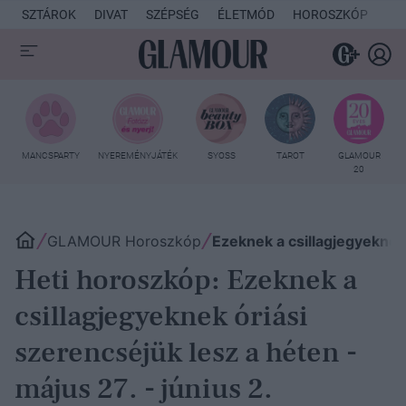
SZTÁROK
DIVAT
SZÉPSÉG
ÉLETMÓD
HOROSZKÓP
KU
MANCSPARTY
NYEREMÉNYJÁTÉK
SYOSS
TAROT
GLAMOUR
20
GLAMOUR Horoszkóp
Ezeknek a csillagjegyeknek
Heti horoszkóp: Ezeknek a
csillagjegyeknek óriási
szerencséjük lesz a héten -
május 27. - június 2.