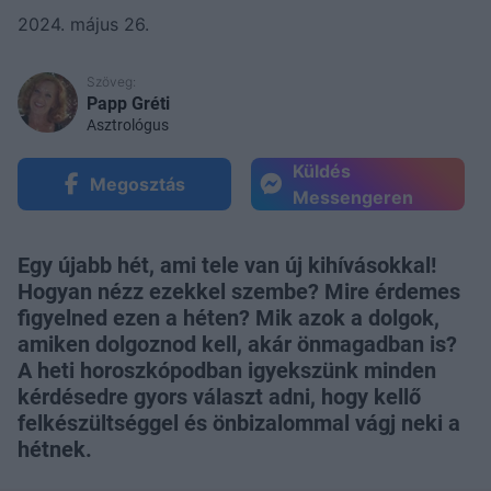
2024. május 26.
Szöveg:
Papp Gréti
Asztrológus
Küldés
Megosztás
Messengeren
Egy újabb hét, ami tele van új kihívásokkal!
Hogyan nézz ezekkel szembe? Mire érdemes
figyelned ezen a héten? Mik azok a dolgok,
amiken dolgoznod kell, akár önmagadban is?
A heti horoszkópodban igyekszünk minden
kérdésedre gyors választ adni, hogy kellő
felkészültséggel és önbizalommal vágj neki a
hétnek.