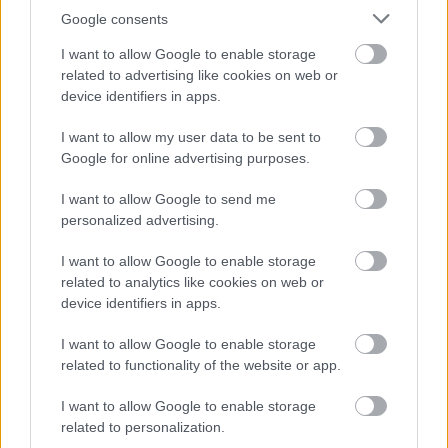
feltölteni tartalékaidat.
Google consents
Kecske
I want to allow Google to enable storage
related to advertising like cookies on web or
Nagy változások történhetnek veled ebben a
device identifiers in apps.
hónapban. Sok lehetőség érkezhet, lesz
lehetőséged a növekedésre, fejlődésre, tanulásra.
I want to allow my user data to be sent to
Google for online advertising purposes.
Válaszutakat is hozhat ez a hónap, de fontos, hogy
lehetőséged lesz választani közülük.Nagyon kreatív
I want to allow Google to send me
leszel, rengeteg ötleted lesz majd, könnyen ki tudsz
personalized advertising.
majd teljesedni.
I want to allow Google to enable storage
Majom
related to analytics like cookies on web or
device identifiers in apps.
Novemberben előfordulhat, hogy az csap majd be,
akiben megbíztál. Kapcsolataidban előfordulhatnak
I want to allow Google to enable storage
érzelmi zavarok. Lehet hogy azt érzed majd, hogy
related to functionality of the website or app.
rengeteget adtál, de nem kaptál cserébe semmit.
I want to allow Google to enable storage
Sérülékennyé válhatsz érzelmileg ebben a
related to personalization.
hónapban. Figyelj arra, hogy ne vállalj fel