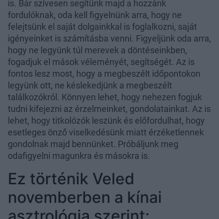
is. Bár szívesen segítünk majd a hozzánk
fordulóknak, oda kell figyelnünk arra, hogy ne
felejtsünk el saját dolgainkkal is foglalkozni, saját
igényeinket is számításba venni. Figyeljünk oda arra,
hogy ne legyünk túl merevek a döntéseinkben,
fogadjuk el mások véleményét, segítségét. Az is
fontos lesz most, hogy a megbeszélt időpontokon
legyünk ott, ne késlekedjünk a megbeszélt
találkozókról. Könnyen lehet, hogy nehezen fogjuk
tudni kifejezni az érzelmeinket, gondolatainkat. Az is
lehet, hogy titkolózók leszünk és előfordulhat, hogy
esetleges önző viselkedésünk miatt érzéketlennek
gondolnak majd bennünket. Próbáljunk meg
odafigyelni magunkra és másokra is.
Ez történik Veled
novemberben a kínai
asztrológia szerint: