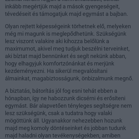
inkább megértjük majd a mások gyengeségeit,
tévedéseit és támogatjuk majd egymást a bajban.
Olyan rejtett képességeink törhetnek elő, melyeken
még mi magunk is meglepődhetünk. Szükségünk
lesz viszont valakire aki kihozza belőlünk a
maximumot, akivel meg tudjuk beszélni terveinket,
aki bíztat majd bennünket és segít nekünk abban,
hogy elhagyjuk komfortzónánkat és merjünk
kezdeményezni. Ha sikerül megvalósítani
álmainkat, magabiztosságunk, önbizalmunk megnő.
A biztatás, bátorítás jól fog esni tehát ebben a
hónapban, így ne habozzunk dicsérni és erősíteni
egymást. Bár alapvetően tényleges segítségre nem
lesz szükségünk, csak a tudatra hogy valaki
mögöttünk áll. Ugyanakkor nehezebben hozunk
majd meg komoly döntéseinket és jobban tudunk
majd haladni olyan tevékenységekben, amiben