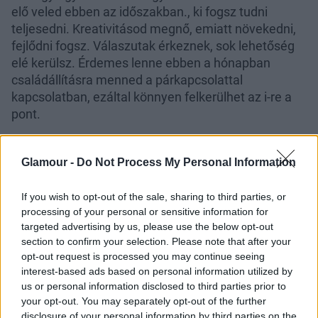
elő veled ebben az időszakban., ki fogsz tudni
teljesedni. Kreativitásod megnő, emiatt növekedni,
fejlődni fogsz. Válaszutak érkeznek, sok lehetőség
elé kerülsz. Érdemes lenne ebben a hónapban
családállításra menned a párkapcsolattal
kapcsolatban, ezáltal könnyen felkerülhet az i-re a
pont.
Sárkány
Glamour -
Do Not Process My Personal Information
Ebben a hónapban lehet kicsit diszkomfort érzésed,
előfordulhat, hogy el tudod hagyni a
If you wish to opt-out of the sale, sharing to third parties, or
komfortzónádat. Bárhogy is legyen, könnyen fogsz
processing of your personal or sensitive information for
tudni változtatni, változni, könnyen tudod majd
targeted advertising by us, please use the below opt-out
irányítani életed történéseit. Többet fogsz mozogni,
section to confirm your selection. Please note that after your
jönni-menni, intézkedni.
opt-out request is processed you may continue seeing
interest-based ads based on personal information utilized by
Kígyó
us or personal information disclosed to third parties prior to
your opt-out. You may separately opt-out of the further
Nagyon segítőkész leszel, de figyelj arra, hogy ne
disclosure of your personal information by third parties on the