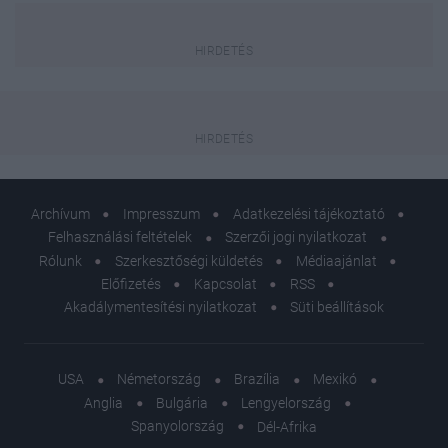
Archívum
Impresszum
Adatkezelési tájékoztató
Felhasználási feltételek
Szerzői jogi nyilatkozat
Rólunk
Szerkesztőségi küldetés
Médiaajánlat
Előfizetés
Kapcsolat
RSS
Akadálymentesítési nyilatkozat
Süti beállítások
USA
Németország
Brazília
Mexikó
Anglia
Bulgária
Lengyelország
Spanyolország
Dél-Afrika