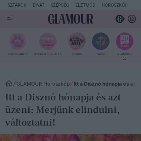
SZTÁROK
DIVAT
SZÉPSÉG
ÉLETMÓD
HOROSZKÓP
KU
MANCSPARTY
NYEREMÉNYJÁTÉK
SYOSS
TAROT
GLAMOUR
20
GLAMOUR Horoszkóp
Itt a Disznó hónapja és azt 
Itt a Disznó hónapja és azt
üzeni: Merjünk elindulni,
változtatni!