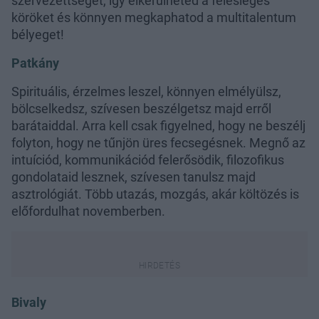
szervezettséget, így elkerülheted a felesleges
köröket és könnyen megkaphatod a multitalentum
bélyeget!
Patkány
Spirituális, érzelmes leszel, könnyen elmélyülsz,
bölcselkedsz, szívesen beszélgetsz majd erről
barátaiddal. Arra kell csak figyelned, hogy ne beszélj
folyton, hogy ne tűnjön üres fecsegésnek. Megnő az
intuíciód, kommunikációd felerősödik, filozofikus
gondolataid lesznek, szívesen tanulsz majd
asztrológiát. Több utazás, mozgás, akár költözés is
előfordulhat novemberben.
Bivaly