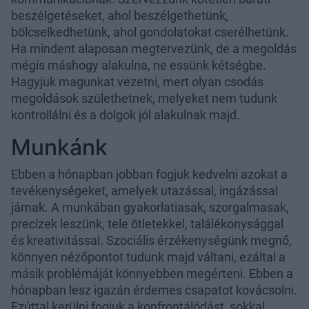
beszélgetéseket, ahol beszélgethetünk,
bölcselkedhetünk, ahol gondolatokat cserélhetünk.
Ha mindent alaposan megtervezünk, de a megoldás
mégis máshogy alakulna, ne essünk kétségbe.
Hagyjuk magunkat vezetni, mert olyan csodás
megoldások születhetnek, melyeket nem tudunk
kontrollálni és a dolgok jól alakulnak majd.
Munkánk
Ebben a hónapban jobban fogjuk kedvelni azokat a
tevékenységeket, amelyek utazással, ingázással
járnak. A munkában gyakorlatiasak, szorgalmasak,
precízek leszünk, tele ötletekkel, találékonysággal
és kreativitással. Szociális érzékenységünk megnő,
könnyen nézőpontot tudunk majd váltani, ezáltal a
másik problémáját könnyebben megérteni. Ebben a
hónapban lesz igazán érdemes csapatot kovácsolni.
Ezúttal kerülni fogjuk a konfrontálódást, sokkal