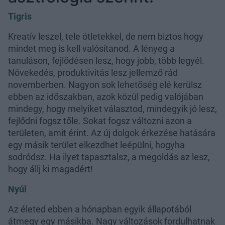
Tigris
Kreatív leszel, tele ötletekkel, de nem biztos hogy
mindet meg is kell valósítanod. A lényeg a
tanuláson, fejlődésen lesz, hogy jobb, több legyél.
Növekedés, produktivitás lesz jellemző rád
novemberben. Nagyon sok lehetőség elé kerülsz
ebben az időszakban, azok közül pedig valójában
mindegy, hogy melyiket választod, mindegyik jó lesz,
fejlődni fogsz tőle. Sokat fogsz változni azon a
területen, amit érint. Az új dolgok érkezése hatására
egy másik terület elkezdhet leépülni, hogyha
sodródsz. Ha ilyet tapasztalsz, a megoldás az lesz,
hogy állj ki magadért!
Nyúl
Az életed ebben a hónapban egyik állapotából
átmegy egy másikba. Nagy változások fordulhatnak