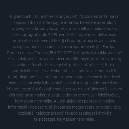
© glamour.hu © IndaNext Hungary Kft. Az oldalak tartalmával
kapcsolatban minden jog fenntartva, beleértve a tartalom
szöveg- és adatbányászat céljára való felhasználását is – a
szerzői jogról szóló 1999. évi LXXVI. törvény rendelkezései
értelmében a törvény 35/A. § (1) paragrafusa és a digitális
szolgáltatások piacairól szóló európai irányelv (Az Európai
Parlament és a Tanács (EU) 2019/790 Irányelve) 4. cikke alapján!
Az oldalak, azok tartalma - ideértve különösen, de nem kizárólag
az azokon közzétett szövegeket, grafikákat, képeket, fotókat,
hangfelvételeket és videókat stb. - az IndaNext Hungary Kft.
("Jogtulajdonos") kizárólagos jogosultsága alá esnek. Mindezek
minden és bármely felhasználása csak a Jogtulajdonos előzetes
írásbeli hozzájárulásával lehetséges. Az oldalról kivezető linkeken
elérhető tartalmakért a Jogtulajdonos semmilyen felelősséget,
helytállást nem vállal. A Jogtulajdonos pontos és hiteles
Ez a 3 s
információk közlésére, tájékoztatás megadására törekszik, de a
divatsze
közlésből, tájékoztatásból fakadó esetleges károkért
A női te
felelősséget, helytállást nem vállal.
megelőz