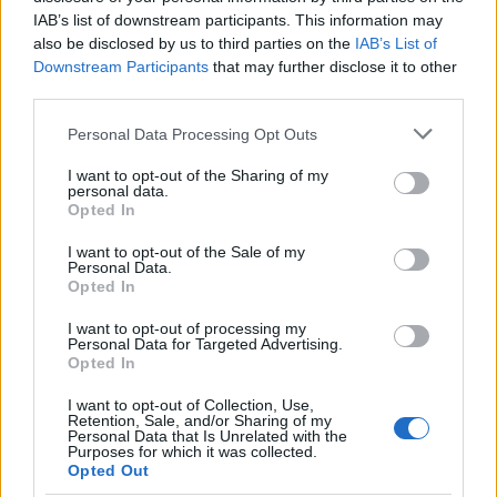
vedd át mások problémáját, ne akard mindenkiét
IAB’s list of downstream participants. This information may
megoldani. Novemberben könnyen megeshet veled,
also be disclosed by us to third parties on the
IAB’s List of
Downstream Participants
that may further disclose it to other
hogy kis dolgokat nagy dolgoknak fogsz érzékelni,
third parties.
könnyen fogsz majd bolhából elefántot csinálni.
Fontos, hogy ha ilyen helyzetbe kerülsz, lépj egyet
Please note that this website/app uses one or more Google
Personal Data Processing Opt Outs
hátra, így könnyen rájöhetsz majd, hogy a probléma
services and may gather and store information including but
not limited to your visit or usage behaviour. You may click to
I want to opt-out of the Sharing of my
amit felnagyítasz valójában nem is a te problémád.
personal data.
grant or deny consent to Google and its third-party tags to
Kommunikációs félreértések időszaka ez, lehet
Opted In
use your data for below specified purposes in below Google
hogy olyan dolgokba szólsz majd bele, amibe nem
consent section.
I want to opt-out of the Sale of my
kellene belefolynod.
Personal Data.
Opted In
Ló
I want to opt-out of processing my
Personal Data for Targeted Advertising.
Kreativitásod megnő, tele leszel ötletekkel,
Opted In
növekedni fogsz majd azon a területen, amit
fejleszteni szeretnél.Képes leszel arra, hogy
I want to opt-out of Collection, Use,
Retention, Sale, and/or Sharing of my
megváltoztasd magad körül az embereket. Kicsit
Personal Data that Is Unrelated with the
lecsitulsz, elmélyülsz, jót fog tenni neked, ha ezúttal
Purposes for which it was collected.
Opted Out
kevesebbet pörögsz és többet pihensz, így tudod