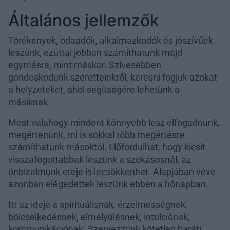
Általános jellemzők
Törékenyek, odaadók, alkalmazkodók és jószívűek
leszünk, ezúttal jobban számíthatunk majd
egymásra, mint máskor. Szívesebben
gondoskodunk szeretteinkről, keresni fogjuk azokat
a helyzeteket, ahol segítségére lehetünk a
másiknak.
Most valahogy mindent könnyebb lesz elfogadnunk,
megértenünk, mi is sokkal több megértésre
számíthatunk másoktól. Előfordulhat, hogy kicsit
visszafogottabbak leszünk a szokásosnál, az
önbizalmunk ereje is lecsökkenhet. Alapjában véve
azonban elégedettek leszünk ebben a hónapban.
Itt az ideje a spirituálisnak, érzelmességnek,
bölcselkedésnek, elmélyülésnek, intuíciónak,
kommunikációnak. Szervezzünk kötetlen baráti