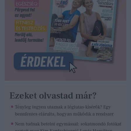
Ezeket olvastad már?
Tényleg ingyen utaznak a légiutas-kísérők? Egy
bennfentes elárulta, hogyan működik a rendszer
Nem tudnak betelni egymással: sokatmondó fotókat
osztott meg Kim Kardashianról Lewis Hamilton