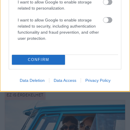
I want to allow Google to enable storage
féltékenységre és gyanakvásra. Az őszinteség és a
related to personalization.
bizalom kiépítése kulcsfontosságú a boldog
kapcsolathoz. A legjobb partnerek a Kakasok, Ökrök
I want to allow Google to enable storage
és Majmok, akik jól illeszkednek a Kígyók
related to security, including authentication
intelligenciájához és érzelmi mélységéhez.
functionality and fraud prevention, and other
user protection.
A Kígyók érzékeny alkatuk miatt hajlamosak
lehetnek kisebb egészségügyi problémákra, ezért
fontos, hogy elegendő időt szánjanak a pihenésre és
CONFIRM
a testmozgásra. Az aktív életmód és az egészséges
táplálkozás segíthet megőrizni a
kiegyensúlyozottságot.
Data Deletion
Data Access
Privacy Policy