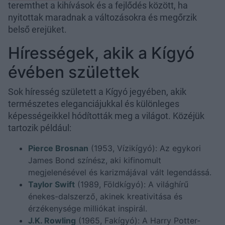
teremthet a kihívások és a fejlődés között, ha
nyitottak maradnak a változásokra és megőrzik
belső erejüket.
Hírességek, akik a Kígyó
évében születtek
Sok híresség született a Kígyó jegyében, akik
természetes eleganciájukkal és különleges
képességeikkel hódították meg a világot. Közéjük
tartozik például:
Pierce Brosnan
(1953, Vízikígyó): Az egykori
James Bond színész, aki kifinomult
megjelenésével és karizmájával vált legendássá.
Taylor Swift
(1989, Földkígyó): A világhírű
énekes-dalszerző, akinek kreativitása és
érzékenysége milliókat inspirál.
J.K. Rowling
(1965, Fakígyó): A Harry Potter-