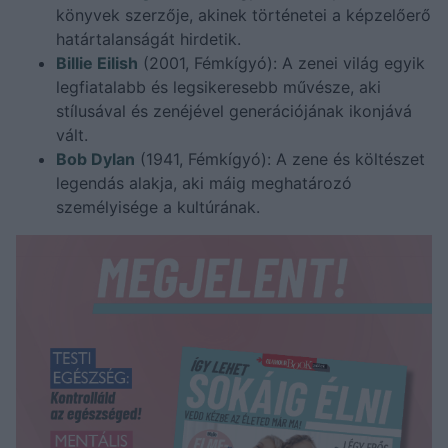
könyvek szerzője, akinek történetei a képzelőerő
határtalanságát hirdetik.
Billie Eilish
(2001, Fémkígyó): A zenei világ egyik
legfiatalabb és legsikeresebb művésze, aki
stílusával és zenéjével generációjának ikonjává
vált.
Bob Dylan
(1941, Fémkígyó): A zene és költészet
legendás alakja, aki máig meghatározó
személyisége a kultúrának.