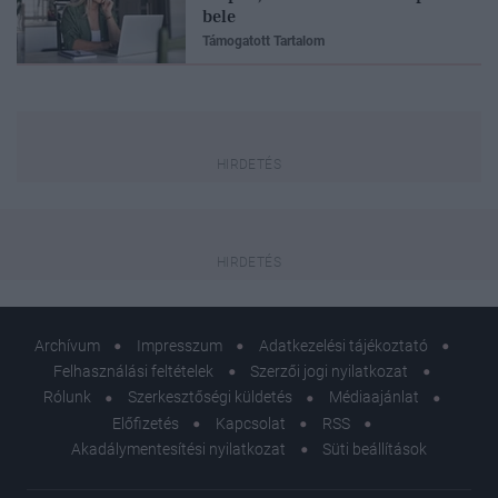
bele
Támogatott Tartalom
Archívum
Impresszum
Adatkezelési tájékoztató
Felhasználási feltételek
Szerzői jogi nyilatkozat
Rólunk
Szerkesztőségi küldetés
Médiaajánlat
Előfizetés
Kapcsolat
RSS
Akadálymentesítési nyilatkozat
Süti beállítások