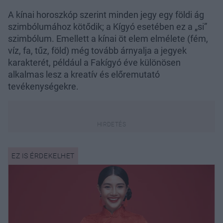
A kínai horoszkóp szerint minden jegy egy földi ág
szimbólumához kötődik; a Kígyó esetében ez a „si”
szimbólum. Emellett a kínai öt elem elmélete (fém,
víz, fa, tűz, föld) még tovább árnyalja a jegyek
karakterét, például a Fakígyó éve különösen
alkalmas lesz a kreatív és előremutató
tevékenységekre.