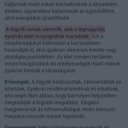
hajlamaik miatt sokan kiemelkednek a társadalmi
életben, ugyanakkor hajlamosak az egyedüllétre,
ahol energiáikat újratölthetik.
A Kígyók remek elemzők, akik a legnagyobb
nyomás alatt is nyugodtak maradnak.
Ezt a
tulajdonságukat különösen a karrierjükben
használják ki, ahol gyakran sikeresek kreatív vagy
stratégiai pozíciókban. Az élet minden területén
vonzó kisugárzásuk és rejtélyességük miatt mások
gyakran keresik a társaságukat.
Erősségek:
A Kígyók határozottak, célorientáltak és
kitartóak. Gyakran rendkívül kreatívak és intuitívak,
ami segíti őket abban, hogy bármilyen helyzetben
megtalálják a legjobb megoldást. Elegáns
megjelenésük és kifinomultságuk révén könnyen
magukra vonzzák mások figyelmét.
Gyengeségek:
Néha túlságosan gyanakvók és