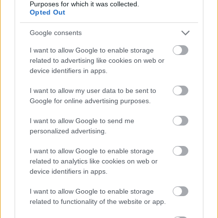
Purposes for which it was collected.
életünkre: ellentétes energiák
Opted Out
befolyásolhatják mindennapjainkat
Google consents
I want to allow Google to enable storage
A Fakígyó éve: Az öt elem
related to advertising like cookies on web or
device identifiers in apps.
hatása
I want to allow my user data to be sent to
A kínai asztrológia öt elem elmélete szerint a Kígyók
Google for online advertising purposes.
személyisége az adott év elemétől is függ. A
I want to allow Google to send me
Fakígyó éve különösen kedvezhet a kreatív és
personalized advertising.
innovatív tevékenységeknek, mivel a fa elem a
növekedés és a fejlődés szimbóluma. Ez az év
I want to allow Google to enable storage
lehetőséget kínál arra, hogy a Kígyók új területeken
related to analytics like cookies on web or
próbálják ki magukat, és megvalósítsák eddig
device identifiers in apps.
dédelgetett álmaikat.
I want to allow Google to enable storage
A Kígyók a szerelemben szenvedélyesek és
related to functionality of the website or app.
érzékenyek, ugyanakkor hajlamosak a