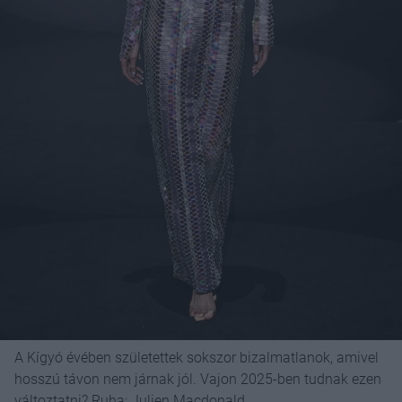
A Kígyó évében születettek sokszor bizalmatlanok, amivel
hosszú távon nem járnak jól. Vajon 2025-ben tudnak ezen
változtatni? Ruha: Julien Macdonald