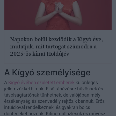
Napokon belül kezdődik a Kígyó éve,
mutatjuk, mit tartogat számodra a
2025-ös kínai Holdújév
A Kígyó személyisége
A
Kígyó évében született emberek
különleges
jellemzőkkel bírnak. Első ránézésre hűvösnek és
távolságtartónak tűnhetnek, de valójában mély
érzékenység és szenvedély rejtőzik bennük. Erős
intuícióval rendelkeznek, és gyakran bölcs
döntéseket hoznak. Kifinomult ízlésük és művészi