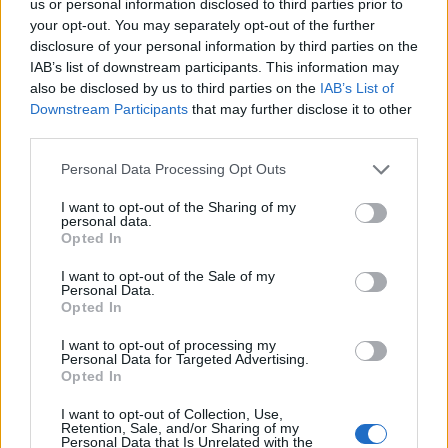
hogy egyensúlyban tartsák az életük különböző
us or personal information disclosed to third parties prior to
your opt-out. You may separately opt-out of the further
területeit, és megőrizzék belső harmóniájukat. Ez az
disclosure of your personal information by third parties on the
év ideális lehet arra, hogy hosszú távú terveiket
IAB’s list of downstream participants. This information may
valósítsák meg, és a kihívásokból erőt merítve új
also be disclosed by us to third parties on the
IAB’s List of
szintre lépjenek az életükben.
Downstream Participants
that may further disclose it to other
third parties.
Please note that this website/app uses one or more Google
Personal Data Processing Opt Outs
services and may gather and store information including but
not limited to your visit or usage behaviour. You may click to
I want to opt-out of the Sharing of my
personal data.
grant or deny consent to Google and its third-party tags to
Opted In
use your data for below specified purposes in below Google
consent section.
I want to opt-out of the Sale of my
Personal Data.
Opted In
I want to opt-out of processing my
Personal Data for Targeted Advertising.
Opted In
I want to opt-out of Collection, Use,
Retention, Sale, and/or Sharing of my
A retrográd Neptunusz hatásai az
Personal Data that Is Unrelated with the