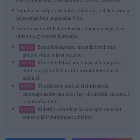
Napi horoszkóp: A Vízöntőre flört vár, a Rák bízzon a
képességeiben augusztus 9-én
Hatalmasat nőtt Palvin Barbara babapocakja, friss
videón a gyönyörű kismama
Személyiségteszt: most kiderül, mit
FEMINA
gondol rólad a környezeted
Ki nem találod, melyik az a 6 település,
FEMINA
ahol a legtöbb 100 millió forint feletti házat
adják el
Te elhiszed, ami az élelmiszerek
DÍVÁNY
csomagolására van írva? Így ellenőrzik, valósak-e
a tápértékadatok
Kiderült: krónikus fáradtságot okozhat
DÍVÁNY
ennek a két vitaminnak a hiánya