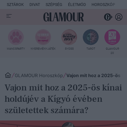
SZTÁROK
DIVAT
SZÉPSÉG
ÉLETMÓD
HOROSZKÓP
KU
MANCSPARTY
NYEREMÉNYJÁTÉK
SYOSS
TAROT
GLAMOUR
20
GLAMOUR Horoszkóp
Vajon mit hoz a 2025-ös kí
Vajon mit hoz a 2025-ös kínai
holdújév a Kígyó évében
születettek számára?