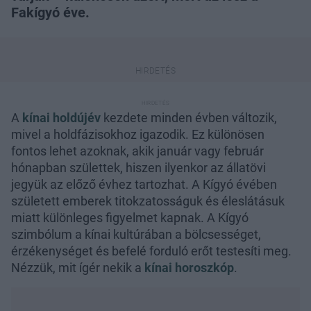
Fakígyó éve.
A
kínai holdújév
kezdete minden évben változik,
mivel a holdfázisokhoz igazodik. Ez különösen
fontos lehet azoknak, akik január vagy február
hónapban születtek, hiszen ilyenkor az állatövi
jegyük az előző évhez tartozhat. A Kígyó évében
született emberek titokzatosságuk és éleslátásuk
miatt különleges figyelmet kapnak. A Kígyó
szimbólum a kínai kultúrában a bölcsességet,
érzékenységet és befelé forduló erőt testesíti meg.
Nézzük, mit ígér nekik a
kínai horoszkóp
.