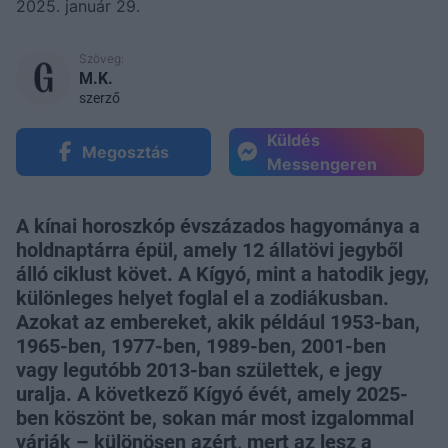
2025. január 29.
Szöveg:
M.K.
szerző
Küldés
Megosztás
Messengeren
A kínai horoszkóp évszázados hagyománya a
holdnaptárra épül, amely 12 állatövi jegyből
álló ciklust követ. A Kígyó, mint a hatodik jegy,
különleges helyet foglal el a zodiákusban.
Azokat az embereket, akik például 1953-ban,
1965-ben, 1977-ben, 1989-ben, 2001-ben
vagy legutóbb 2013-ban születtek, e jegy
uralja. A következő Kígyó évét, amely 2025-
ben köszönt be, sokan már most izgalommal
várják – különösen azért, mert az lesz a