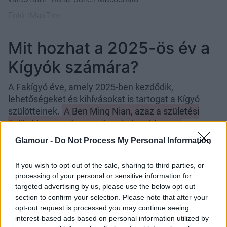
Fotó:
IMaxTree
Mit hozhat a 2025-ös év a
Kígyók számára?
A Fakígyó éve, amely 2025-ben kezdődik,
lehetőségeket és kihívásokat is tartogat a Kígyó
szülötteinek.
A Ben Ming Nian, azaz a születési
évük, bizonyos óvatosságra inthet, hiszen a
hagyomány szerint balszerencsés év lehet.
Piros
Glamour -
Do Not Process My Personal Information
ruhák, ékszerek és más szerencsehozó tárgyak
viselése ajánlott, hogy elkerüljék a negatív
If you wish to opt-out of the sale, sharing to third parties, or
hatásokat.
processing of your personal or sensitive information for
targeted advertising by us, please use the below opt-out
Szerencsecsillagaik azonban erős támogatást
section to confirm your selection. Please note that after your
nyújthatnak, különösen a karrier és a pénzügyek
opt-out request is processed you may continue seeing
terén. A Kígyóknak érdemes odafigyelniük arra,
interest-based ads based on personal information utilized by