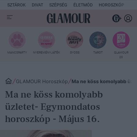
SZTÁROK
DIVAT
SZÉPSÉG
ÉLETMÓD
HOROSZKÓP
KU
MANCSPARTY
NYEREMÉNYJÁTÉK
SYOSS
TAROT
GLAMOUR
20
GLAMOUR Horoszkóp
Ma ne köss komolyabb üzle
Ma ne köss komolyabb
üzletet- Egymondatos
horoszkóp - Május 16.