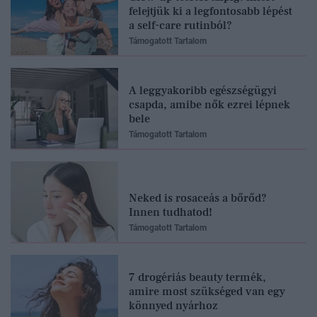
felejtjük ki a legfontosabb lépést
a self-care rutinból?
Támogatott Tartalom
A leggyakoribb egészségügyi
csapda, amibe nők ezrei lépnek
bele
Támogatott Tartalom
Neked is rosaceás a bőrőd?
Innen tudhatod!
Támogatott Tartalom
7 drogériás beauty termék,
amire most szükséged van egy
könnyed nyárhoz