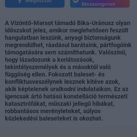
Megosztás
Messengeren
A Vízöntő-Marsot támadó Bika-Uránusz olyan
időszakot jelez, amikor meglehetősen feszült
hangulatban leszünk, anyagi biztonságunk
megrendülhet, ráadásul barátaink, pártfogóink
támogatására sem számíthatunk. Valószínű,
hogy lázadozunk a korlátozások,
tekintélyszemélyek és a másoktól való
függőség ellen. Fokozott baleset- és
konfliktusveszélynek lesznek kitéve azok,
akik képtelenek uralkodni indulataikon. Ez az
igencsak ártó hatású konstelláció természeti
katasztrófákat, műszaki jellegű hibákat,
robbantásos merényleteket, súlyos
közlekedési baleseteket is okozhat.