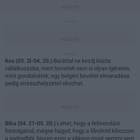
Kos (03. 2l-04. 20.)
Baráttal ne kezdj közös
vállalkozásba, mert tervetek nem is olyan ígéretes,
mint gondolnátok, egy beígért bevétel elmaradása
pedig stresszhelyzetet okozhat.
Bika (04. 21-05. 20.)
Lehet, hogy a felmondást
fontolgatod, mégse hagyd, hogy a főnököd kihozzon
a sodrodból, hiszen ezen a világon most semmi sem