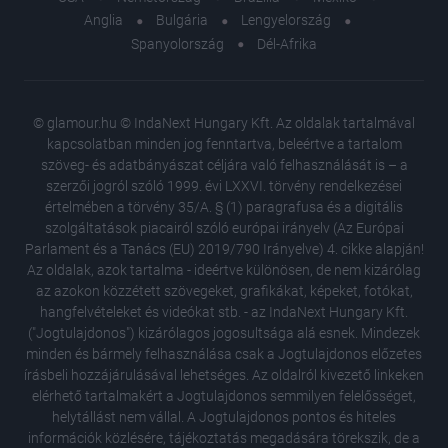
Anglia
Bulgária
Lengyelország
Spanyolország
Dél-Afrika
© glamour.hu © IndaNext Hungary Kft. Az oldalak tartalmával
kapcsolatban minden jog fenntartva, beleértve a tartalom
szöveg- és adatbányászat céljára való felhasználását is – a
szerzői jogról szóló 1999. évi LXXVI. törvény rendelkezései
értelmében a törvény 35/A. § (1) paragrafusa és a digitális
szolgáltatások piacairól szóló európai irányelv (Az Európai
Parlament és a Tanács (EU) 2019/790 Irányelve) 4. cikke alapján!
Az oldalak, azok tartalma - ideértve különösen, de nem kizárólag
az azokon közzétett szövegeket, grafikákat, képeket, fotókat,
hangfelvételeket és videókat stb. - az IndaNext Hungary Kft.
("Jogtulajdonos") kizárólagos jogosultsága alá esnek. Mindezek
minden és bármely felhasználása csak a Jogtulajdonos előzetes
írásbeli hozzájárulásával lehetséges. Az oldalról kivezető linkeken
elérhető tartalmakért a Jogtulajdonos semmilyen felelősséget,
helytállást nem vállal. A Jogtulajdonos pontos és hiteles
Wellness
információk közlésére, tájékoztatás megadására törekszik, de a
Head Sp