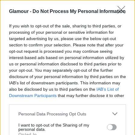
Glamour -
Do Not Process My Personal Information
Szűz (08. 24-09. 23.)
A munkahelyeden kirobbanó
anyagi vagy szakmai viták mostanában alaposan
If you wish to opt-out of the sale, sharing to third parties, or
megviselhetnek, mégsem engedheted meg
processing of your personal or sensitive information for
magadnak, hogy otthagyj csapot-papot.
targeted advertising by us, please use the below opt-out
section to confirm your selection. Please note that after your
opt-out request is processed you may continue seeing
Mérleg (09. 24-10. 23.)
Ha egy megbízhatatlan
interest-based ads based on personal information utilized by
pasival akadsz össze, tudnod kell, hogy mi vár rád:
us or personal information disclosed to third parties prior to
mellette nem áll másból az életed, mint pénzügyi
your opt-out. You may separately opt-out of the further
vitákból és kínos helyzetekből.
disclosure of your personal information by third parties on the
IAB’s list of downstream participants. This information may
Skorpió (10. 24-11. 22.)
Ha kideríted, mi az, ami
also be disclosed by us to third parties on the
IAB’s List of
otthonod és párkapcsolatod biztonságát fenyegeti,
Downstream Participants
that may further disclose it to other
már nem lesz olyan nehéz a megfelelő lépéseket
third parties.
megtenned a veszély elhárítására.
Please note that this website/app uses one or more Google
Personal Data Processing Opt Outs
services and may gather and store information including but
Nyilas (11. 23-12. 21.)
Bosszant, hogy a párod vagy
not limited to your visit or usage behaviour. You may click to
I want to opt-out of the Sharing of my
egyik kollégád hetykén beszél veled, ezért dühösen
personal data.
grant or deny consent to Google and its third-party tags to
Opted In