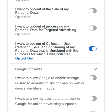
felfortyanhatsz, ám ha képtelen vagy kezelni
use your data for below specified purposes in below Google
agressziódat, baleset is érhet.
consent section.
I want to opt-out of the Sale of my
Personal Data.
Bak (12. 22-01. 20.)
Mivel a spekuláció és a
Opted In
nyerészkedés nem a te műfajod, ne kezdj
I want to opt-out of processing my
kockázatos vállalkozásba, ám ha a párod ingatag,
Personal Data for Targeted Advertising.
csak rövid pórázra szabad engedned.
Opted In
I want to opt-out of Collection, Use,
Vízöntő (01. 21-02. 19.)
Szikrázik körülötted a
Retention, Sale, and/or Sharing of my
levegő, ellenállsz minden, az irányításodra irányuló
Personal Data that Is Unrelated with the
Purposes for which it was collected.
kísérletnek, de ebből olyan vita kerekedik, hogy
Opted Out
legszívesebben elköltöznél hazulról.
Google consents
Halak (02. 20-03. 20.)
Pénzügyi mérleged
I want to allow Google to enable storage
elkészítése után nagyon bosszús leszel, mégse kapj
related to advertising like cookies on web or
bele mindenbe, amiről azt hiszed, hogy plusz
device identifiers in apps.
bevételt jelent, rokonaiddal pedig ne üzletelj.
I want to allow my user data to be sent to
Google for online advertising purposes.