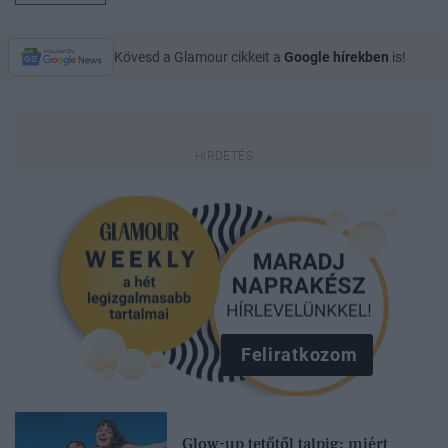
Kövesd a Glamour cikkeit a
Google hírekben
is!
Feliratkozom
Glow-up tetőtől talpig: miért