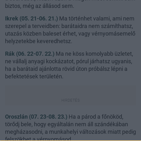
biztos, még az állásod sem.
Ikrek (05. 21-06. 21.)
Ma történhet valami, ami nem
szerepel a terveidben: barátaidra nem számíthatsz,
utazás közben baleset érhet, vagy vérnyomásemelő
helyzetekbe keveredhetsz.
Rák (06. 22-07. 22.)
Ma ne köss komolyabb üzletet,
ne vállalj anyagi kockázatot, pórul járhatsz ugyanis,
ha a barátaid ajánlotta rövid úton próbálsz lépni a
befektetések területén.
Oroszlán (07. 23-08. 23.)
Ha a párod a főnököd,
törődj bele, hogy egyáltalán nem áll szándékában
megházasodni, a munkahelyi változások miatt pedig
felszökhet a vérnyomásod.