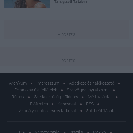
Támogatott Tartalom
Archívum
Impresszum
Adatkezelési tájékoztató
Felhasználási feltételek
Szerzői jogi nyilatkozat
Rólunk
Szerkesztőségi küldetés
Médiaajánlat
Előfizetés
Kapcsolat
RSS
Akadálymentesítési nyilatkozat
Süti beállítások
USA
Németország
Brazília
Mexikó