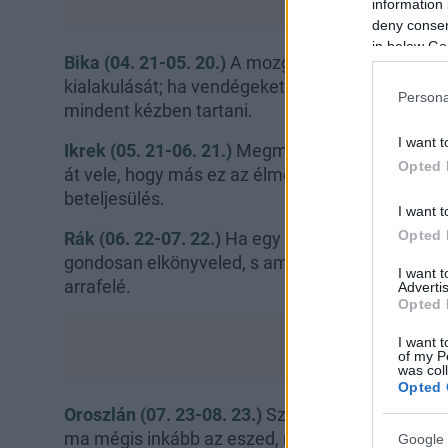
information 
deny consent
in below Go
Bika (04. 21-05. 20.)
A mozgásszegény életmód e
kialakulását; ha vendégeket vársz, időben kezdj 
Persona
mindent kézben tartani.
I want t
Ikrek (05. 21-06. 21.)
Megmondhatod vagy leírhat
Opted 
át vele, hogy más ez az élmény, nem egy múló k
beteljesülés.
I want t
Opted 
Rák (06. 22-07. 22.)
Ha egy ingatlanügylet vagy 
gondosan elkönyveled, s amikor tisztába jössz a 
I want 
arrafelé.
Advertis
Opted 
I want t
of my P
was col
Opted 
Oroszlán (07. 23-08. 23.)
Szenvedélyes természe
ma mégis inkább az eszed, nem az érzelmeid ke
Google 