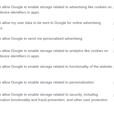
o allow Google to enable storage related to advertising like cookies on
evice identifiers in apps.
s szüksége van néha egy laza napra,
egyet csak azért, mert lusta vagy
o allow my user data to be sent to Google for online advertising
s.
snak, de rokonaidat is illene
to allow Google to send me personalized advertising.
ozzád toppanjanak be, vendégeid előbb-
o allow Google to enable storage related to analytics like cookies on
evice identifiers in apps.
 de vállalkozóként kerüld a
ehetővé teszi számodra, hogy oltalmazó
o allow Google to enable storage related to functionality of the website
még baráti vagy üzleti találkozóra is, de
o allow Google to enable storage related to personalization.
épzés és a művelődés a lehető legjobb
o allow Google to enable storage related to security, including
cation functionality and fraud prevention, and other user protection.
inamikus cégek, hiszen bizonyos
tséged szolgál alapul termékeid