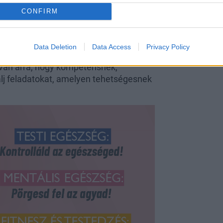
CONFIRM
s nyilvános helyekre cipel, amit kissé
rsz élni vele, alkalmazkodnod kell
Data Deletion
Data Access
Privacy Policy
van arra, hogy kompetensnek,
alj feladatokat, amelyen tehetségesnek