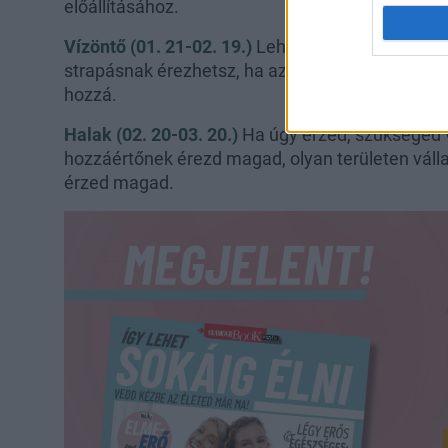
előállításához.
Vízöntő (01. 21-02. 19.)
Lehet, hogy a párod ma i
strapásnak érezhetsz, ha azonban kötelékben aka
hozzá.
Halak (02. 20-03. 20.)
Ha úgy érzed, szükséged 
hozzáértőnek érezd magad, olyan területen váll
érzed magad.