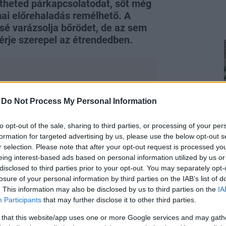
theted párkapcsolatodat, sőt még
mai előrehaladás remélhető. A
sé varázsolja bőrödet, de az sem
érje szerepel az étrendedben.
-
Do Not Process My Personal Information
to opt-out of the sale, sharing to third parties, or processing of your per
formation for targeted advertising by us, please use the below opt-out s
r selection. Please note that after your opt-out request is processed y
eing interest-based ads based on personal information utilized by us or
ásra, de a vonzódás fokozatosan
disclosed to third parties prior to your opt-out. You may separately opt-
losure of your personal information by third parties on the IAB’s list of
kat, siettetni nem ajánlatos,
. This information may also be disclosed by us to third parties on the
IA
Participants
that may further disclose it to other third parties.
 that this website/app uses one or more Google services and may gath