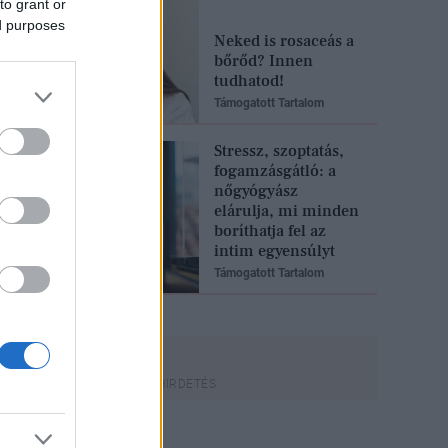
to grant or
ed purposes
Neked is rosaceás a
bőrőd? Innen
tudhatod!
Támogatott Tartalom
Stressz, szoptatás,
fogamzásgátló: a
nőgyógyász
elárulja, mi minden
boríthatja fel az
intim egyensúlyt
Támogatott Tartalom