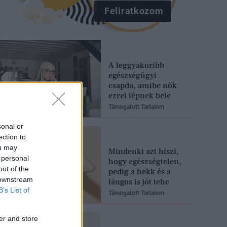
Feliratkozom
A leggyakoribb
egészségügyi
csapda, amibe nők
ezrei lépnek bele
Támogatott Tartalom
sonal or
ection to
ou may
Mindenki azt hiszi,
 personal
hogy egészségtelen,
out of the
pedig a hekk és a
 downstream
lángos is jót tehe
B’s List of
Támogatott Tartalom
er and store