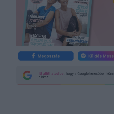
Megosztás
Küldés Mes
Itt állíthatod be
, hogy a Google keresőben kön
cikkeit