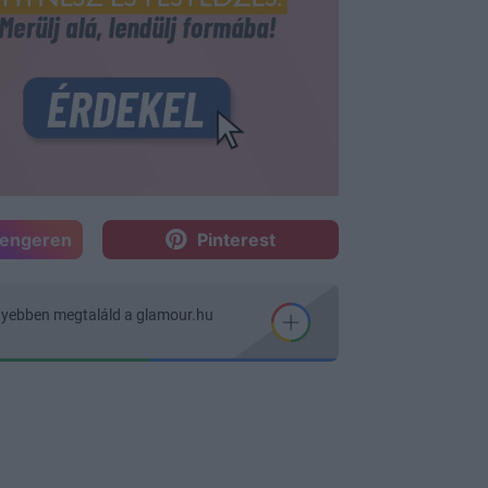
sengeren
Pinterest
nyebben megtaláld a glamour.hu