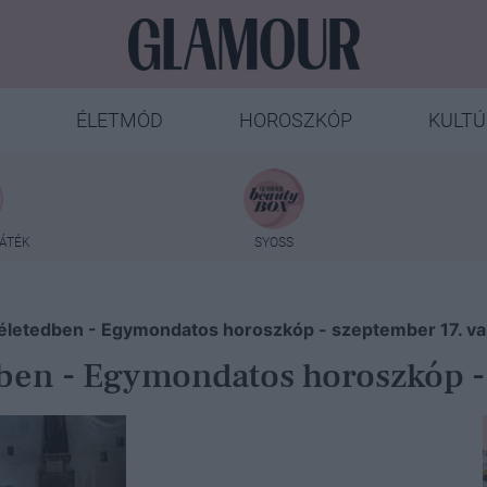
ÉLETMÓD
HOROSZKÓP
KULTÚ
ÁTÉK
SYOSS
 életedben - Egymondatos horoszkóp - szeptember 17. v
dben - Egymondatos horoszkóp 