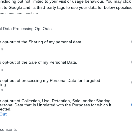
including but not limited to your visit or usage behaviour. You may click 
 to Google and its third-party tags to use your data for below specifi
ogle consent section.
lősegíti a gerincbántalmak
neki az előkészületekhez, de ne akarj
l Data Processing Opt Outs
o opt-out of the Sharing of my personal data.
od a párodnak, milyen érzéseket élsz
In
aland, hanem egy különleges, új
o opt-out of the Sale of my Personal Data.
In
befektetés megragadja figyelmedet,
benne rejlő lehetőségekkel, elindulsz
to opt-out of processing my Personal Data for Targeted
ing.
In
o opt-out of Collection, Use, Retention, Sale, and/or Sharing
ersonal Data that Is Unrelated with the Purposes for which it
lected.
Out
tedet nehéz nem észrevenni, viszont
rgetnek egy jómódú, megbízható pasi
consents