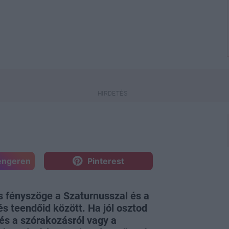
engeren
Pinterest
s fényszöge a Szaturnusszal és a
és teendőid között. Ha jól osztod
és a szórakozásról vagy a