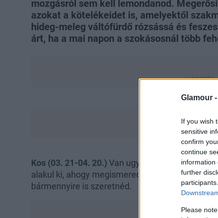
mozgásról sem kell lemondanod. Megerősí
azokat a kötelékeidet is, amelyektől szak
hideg-meleg váltófürdő rózsássá és feszes
árt, ha a mai napon a szokásosnál több feh
Glamour 
If you wish 
sensitive in
confirm you
continue se
Kos (03. 21-04. 20.)
Van ugyan szerelem első lát
information 
further disc
alakul ki, ahogy megismered és fölfedezed a mási
participants
bármennyire is szeretnéd.
Downstream 
Please note