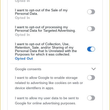
Opted In
fogadd meg, amit mondott.
use your data for below specified purposes in below Google
consent section.
I want to opt-out of the Sale of my
Personal Data.
Opted In
Bak (12. 22-01. 20.)
Követeléseidet kegyetlen
következetességgel hajtsd be, párod véleménye
I want to opt-out of processing my
szerint azonban, aki csak a jobb körökkel érintkezik,
Personal Data for Targeted Advertising.
Opted In
éppen te lennél a megfelelő feleség.
I want to opt-out of Collection, Use,
Vízöntő (01. 21-02. 19.)
Előmeneteled attól függ,
Retention, Sale, and/or Sharing of my
Personal Data that Is Unrelated with the
hajlandó vagy-e alkalmazkodni a játékszabályokhoz,
Purposes for which it was collected.
de talán még törtető főnöködet vagy ügyfeleidet is
Opted Out
körül kell udvarolnod.
Google consents
Halak (02. 20-03. 20.)
Ha a párod az irodában
I want to allow Google to enable storage
hívogat, jogosan mérgelődsz, de ha megkérdezi,
related to advertising like cookies on web or
elutaznál-e vele a vízpartra a hétvégén, lehet, hogy
device identifiers in apps.
meg akarja kérni a kezed.
I want to allow my user data to be sent to
Google for online advertising purposes.