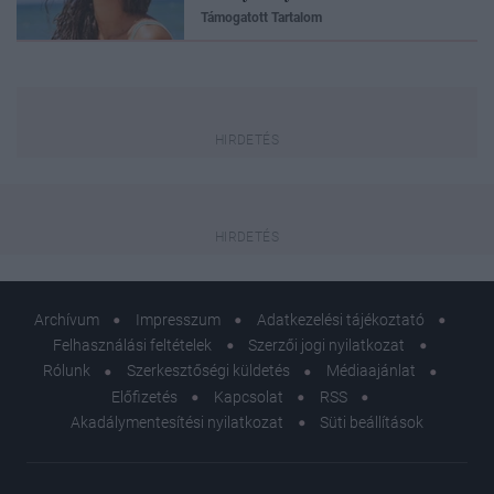
Támogatott Tartalom
Archívum
Impresszum
Adatkezelési tájékoztató
Felhasználási feltételek
Szerzői jogi nyilatkozat
Rólunk
Szerkesztőségi küldetés
Médiaajánlat
Előfizetés
Kapcsolat
RSS
Akadálymentesítési nyilatkozat
Süti beállítások