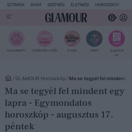
SZTÁROK
DIVAT
SZÉPSÉG
ÉLETMÓD
HOROSZKÓP
KU
MANCSPARTY
NYEREMÉNYJÁTÉK
SYOSS
TAROT
GLAMOUR
20
GLAMOUR Horoszkóp
Ma se tegyél fel mindent e
Ma se tegyél fel mindent egy
lapra - Egymondatos
horoszkóp - augusztus 17.
péntek