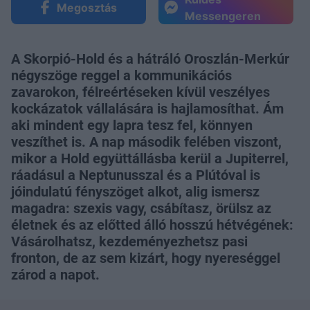
Megosztás
Messengeren
A Skorpió-Hold és a hátráló Oroszlán-Merkúr
négyszöge reggel a kommunikációs
zavarokon, félreértéseken kívül veszélyes
kockázatok vállalására is hajlamosíthat. Ám
aki mindent egy lapra tesz fel, könnyen
veszíthet is. A nap második felében viszont,
mikor a Hold együttállásba kerül a Jupiterrel,
ráadásul a Neptunusszal és a Plútóval is
jóindulatú fényszöget alkot, alig ismersz
magadra: szexis vagy, csábítasz, örülsz az
életnek és az előtted álló hosszú hétvégének:
Vásárolhatsz, kezdeményezhetsz pasi
fronton, de az sem kizárt, hogy nyereséggel
zárod a napot.