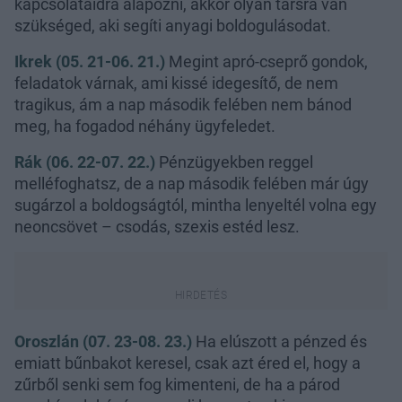
kapcsolataidra alapozni, akkor olyan társra van
szükséged, aki segíti anyagi boldogulásodat.
Ikrek (05. 21-06. 21.)
Megint apró-cseprő gondok,
feladatok várnak, ami kissé idegesítő, de nem
tragikus, ám a nap második felében nem bánod
meg, ha fogadod néhány ügyfeledet.
Rák (06. 22-07. 22.)
Pénzügyekben reggel
melléfoghatsz, de a nap második felében már úgy
sugárzol a boldogságtól, mintha lenyeltél volna egy
neoncsövet – csodás, szexis estéd lesz.
Oroszlán (07. 23-08. 23.)
Ha elúszott a pénzed és
emiatt bűnbakot keresel, csak azt éred el, hogy a
zűrből senki sem fog kimenteni, de ha a párod