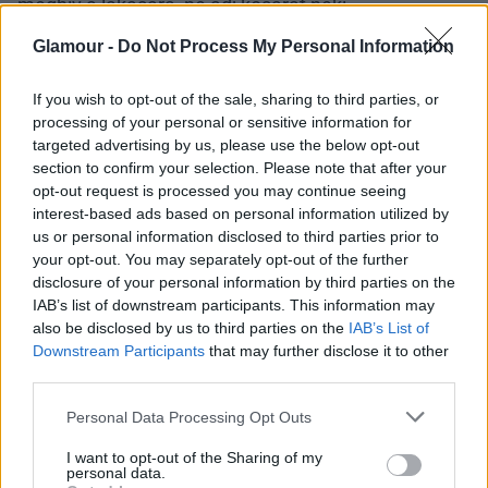
meghív a lakására, ne adj kosarat neki.
Szűz (08. 24-09. 23.)
Reggel még nem kívánkozol
Glamour -
Do Not Process My Personal Information
emberek közé, de ha házasságlevelet szeretnél
kiállíttatni, délután igazán beosonhatnál a pároddal
If you wish to opt-out of the sale, sharing to third parties, or
processing of your personal or sensitive information for
egy anyakönyvi hivatalba.
targeted advertising by us, please use the below opt-out
Mérleg (09. 24-10. 23.)
Ha a magasabb fizetés
section to confirm your selection. Please note that after your
opt-out request is processed you may continue seeing
reményében új állás után nézel, biztos, hogy jó
interest-based ads based on personal information utilized by
ajánlást kapsz régi munkaadódtól, de ma valamilyen
us or personal information disclosed to third parties prior to
pénzügyi tranzakcióba is belevághatsz.
your opt-out. You may separately opt-out of the further
disclosure of your personal information by third parties on the
Skorpió (10. 24-11. 22.)
Lehet, hogy a nap első
IAB’s list of downstream participants. This information may
felében képtelen vagy a munkádra összpontosítani,
also be disclosed by us to third parties on the
IAB’s List of
de a nap második felében kedvesed valóra válthatja
Downstream Participants
that may further disclose it to other
legtitkosabb vágyaidat.
third parties.
Please note that this website/app uses one or more Google
Personal Data Processing Opt Outs
Nyilas (11. 23-12. 21.)
Ha a párod (főnököd) felhívja
services and may gather and store information including but
a figyelmedet valamilyen tévedésedre, akkor első
not limited to your visit or usage behaviour. You may click to
I want to opt-out of the Sharing of my
reakciód ne a sértett visszautasítás legyen, hanem
personal data.
grant or deny consent to Google and its third-party tags to