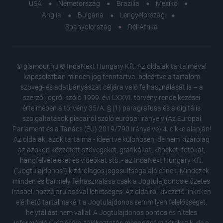
USA
Németország
Brazília
Mexikó
Anglia
Bulgária
Lengyelország
Spanyolország
Dél-Afrika
© glamour.hu © IndaNext Hungary Kft. Az oldalak tartalmával
kapcsolatban minden jog fenntartva, beleértve a tartalom
szöveg- és adatbányászat céljára való felhasználását is – a
szerzői jogról szóló 1999. évi LXXVI. törvény rendelkezései
értelmében a törvény 35/A. § (1) paragrafusa és a digitális
szolgáltatások piacairól szóló európai irányelv (Az Európai
Parlament és a Tanács (EU) 2019/790 Irányelve) 4. cikke alapján!
Az oldalak, azok tartalma - ideértve különösen, de nem kizárólag
az azokon közzétett szövegeket, grafikákat, képeket, fotókat,
hangfelvételeket és videókat stb. - az IndaNext Hungary Kft.
("Jogtulajdonos") kizárólagos jogosultsága alá esnek. Mindezek
minden és bármely felhasználása csak a Jogtulajdonos előzetes
írásbeli hozzájárulásával lehetséges. Az oldalról kivezető linkeken
elérhető tartalmakért a Jogtulajdonos semmilyen felelősséget,
helytállást nem vállal. A Jogtulajdonos pontos és hiteles
5 ikonik
információk közlésére, tájékoztatás megadására törekszik, de a