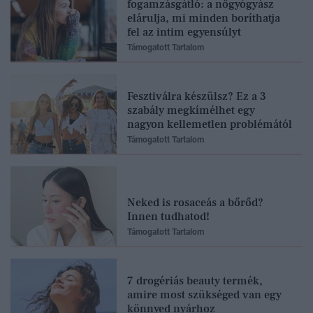
fogamzásgátló: a nőgyógyász
elárulja, mi minden boríthatja
fel az intim egyensúlyt
Támogatott Tartalom
Fesztiválra készülsz? Ez a 3
szabály megkímélhet egy
nagyon kellemetlen problémától
Támogatott Tartalom
Neked is rosaceás a bőrőd?
Innen tudhatod!
Támogatott Tartalom
7 drogériás beauty termék,
amire most szükséged van egy
könnyed nyárhoz