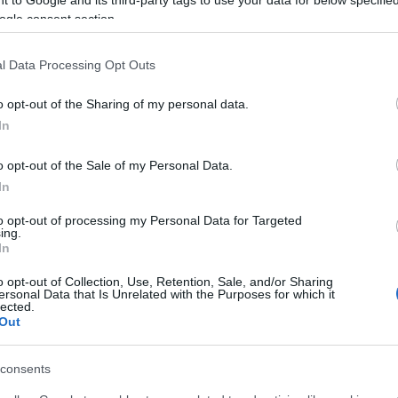
 to Google and its third-party tags to use your data for below specifi
ogle consent section.
 a hiúságodnak, de ha kételkedni
l Data Processing Opt Outs
ét jelentheti már amúgy sem szilárd
o opt-out of the Sharing of my personal data.
In
 vagy, akkor is legyél óvatos, egyesek
tik a karrieredben a legnagyobb
o opt-out of the Sale of my Personal Data.
In
ának vagy kiküldetésnek, de nem kell
to opt-out of processing my Personal Data for Targeted
ze hozzáértésedet, szakmai
ing.
In
o opt-out of Collection, Use, Retention, Sale, and/or Sharing
ersonal Data that Is Unrelated with the Purposes for which it
lected.
Out
gondod adódhat, s ha ellenőrzöd a
consents
zlettársad jelentős összeget