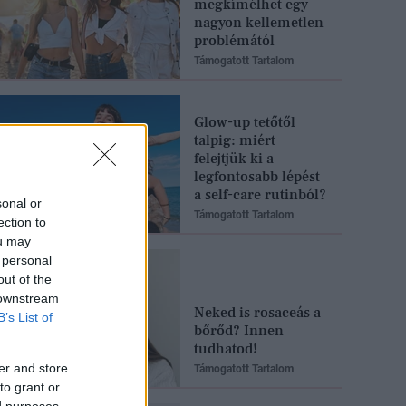
megkímélhet egy
nagyon kellemetlen
problémától
Támogatott Tartalom
Glow-up tetőtől
talpig: miért
felejtjük ki a
legfontosabb lépést
a self-care rutinból?
sonal or
Támogatott Tartalom
ection to
ou may
 personal
out of the
 downstream
Neked is rosaceás a
B’s List of
bőrőd? Innen
tudhatod!
er and store
Támogatott Tartalom
to grant or