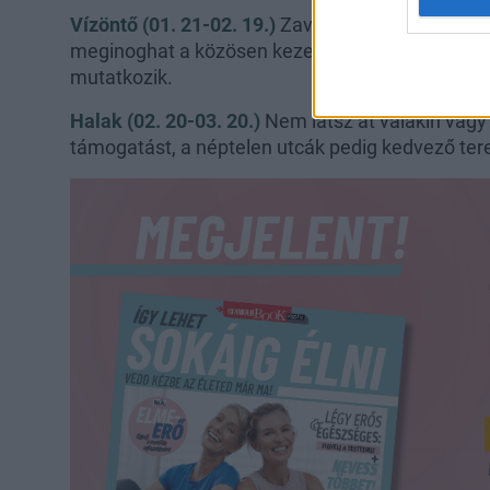
Vízöntő (01. 21-02. 19.)
Zavaros históriába csöp
meginoghat a közösen kezelt pénzügyek miatt, 
mutatkozik.
Halak (02. 20-03. 20.)
Nem látsz át valakin vagy
támogatást, a néptelen utcák pedig kedvező ter