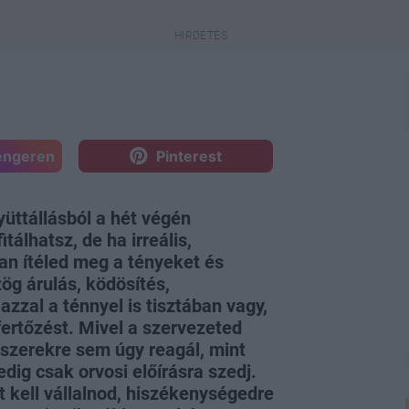
engeren
Pinterest
üttállásból a hét végén
álhatsz, de ha irreális,
an ítéled meg a tényeket és
ög árulás, ködösítés,
azzal a ténnyel is tisztában vagy,
ertőzést. Mivel a szervezeted
yszerekre sem úgy reagál, mint
dig csak orvosi előírásra szedj.
 kell vállalnod, hiszékenységedre