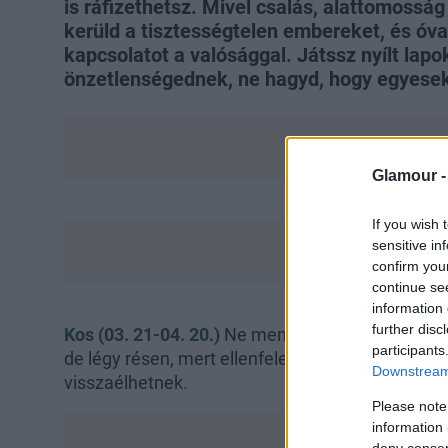
is ráfizethetsz. Mivel csalás, alattomosság
kerüld a tisztességtelen embereket, és óvak
kapcsolatot a valósággal. Játssz nyílt lapok
önzetlenségednek, ne hagyd, hogy egyesek 
Glamour 
If you wish 
sensitive in
confirm you
continue se
information 
further disc
Kos (03. 21-04. 20.)
Ne menekülj álmokba a valósá
participants
de légy résen, mert ellenfeleid szervezkednek a
Downstream 
visszaélhetnek.
Please note
information 