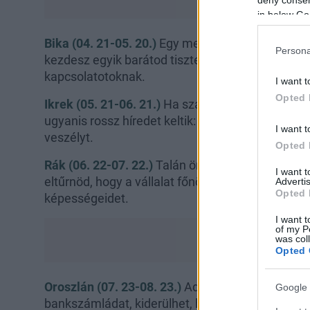
deny consent
in below Go
Bika (04. 21-05. 20.)
Egy meghívás hízeleg ugyan
Persona
kezdesz egyik barátod tisztességében, ez a vég
kapcsolatotoknak.
I want t
Opted 
Ikrek (05. 21-06. 21.)
Ha szakmailag feddhetetlen
ugyanis rossz híredet keltik: az intrikák jelenthe
I want t
veszélyt.
Opted 
Rák (06. 22-07. 22.)
Talán örülsz a külföldi munk
I want 
eltűrnöd, hogy a vállalat főnöke megkérdőjelez
Advertis
Opted 
képességeidet.
I want t
of my P
was col
Opted 
Oroszlán (07. 23-08. 23.)
Adózással kapcsolatos 
Google 
bankszámládat, kiderülhet, hogy szeretőd vagy ü