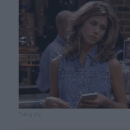
Fotó:
giphy