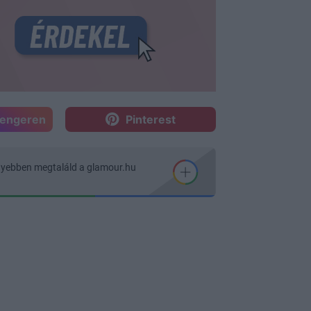
sengeren
Pinterest
nyebben megtaláld a glamour.hu