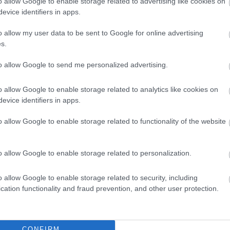
o allow Google to enable storage related to advertising like cookies on
evice identifiers in apps.
viszonyod nem marad titokban,
o allow my user data to be sent to Google for online advertising
sságodat és üzleti kapcsolataidat.
s.
 egy italra, de kétségeid vannak,
to allow Google to send me personalized advertising.
idat, mert kifoghatod a föld leglinkebb
o allow Google to enable storage related to analytics like cookies on
evice identifiers in apps.
toztathatod, de a szerelemben
atért esedezned félrelépésed,
o allow Google to enable storage related to functionality of the website
ásodon, pláne, ha alaposan felöntött a
o allow Google to enable storage related to personalization.
y lakásodban csőtörés vagy
o allow Google to enable storage related to security, including
cation functionality and fraud prevention, and other user protection.
yod is lerobbanhat, s mivel teljes
akar veled, ne engedj át neki fontos
CONFIRM