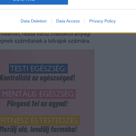
penhetsz, rokonok között a bizalom
amelyekben zűr és veszteség
Data Deletion
Data Access
Privacy Policy
 valamin, hiába vársz másoktól anyagi
epnek számítanak a tolvajok számára.