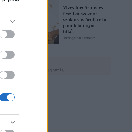
ed purposes
Vizes fürdőruha és
fesztiválszezon:
szakorvos árulja el a
gondtalan nyár
titkát
Támogatott Tartalom