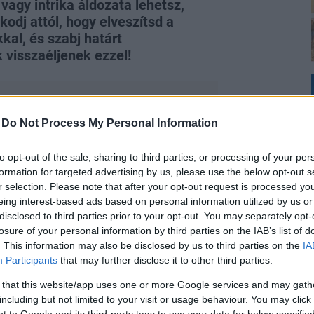
 vagy intrika áldozata lehetsz,
odj attól, hogy elveszítsd a
kal, és szabj határt
visszaéljenek ezzel!
-
Do Not Process My Personal Information
to opt-out of the sale, sharing to third parties, or processing of your per
formation for targeted advertising by us, please use the below opt-out s
r selection. Please note that after your opt-out request is processed y
eing interest-based ads based on personal information utilized by us or
disclosed to third parties prior to your opt-out. You may separately opt-
losure of your personal information by third parties on the IAB’s list of
g tényei elől, óvakodj a trükközéstől,
. This information may also be disclosed by us to third parties on the
IA
 hátad mögött, bizalmaddal is
Participants
that may further disclose it to other third parties.
 that this website/app uses one or more Google services and may gath
including but not limited to your visit or usage behaviour. You may click 