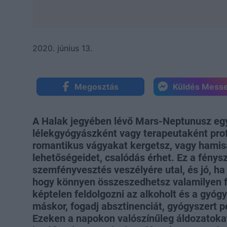
2020. június 13.
Megosztás
Küldés Mess
A Halak jegyében lévő Mars-Neptunusz egy
lélekgyógyászként vagy terapeutaként profit
romantikus vágyakat kergetsz, vagy hamis
lehetőségeidet, csalódás érhet. Ez a fénysz
szemfényvesztés veszélyére utal, és jó, ha 
hogy könnyen összeszedhetsz valamilyen f
képtelen feldolgozni az alkoholt és a gyóg
máskor, fogadj absztinenciát, gyógyszert pe
Ezeken a napokon valószínűleg áldozatokat