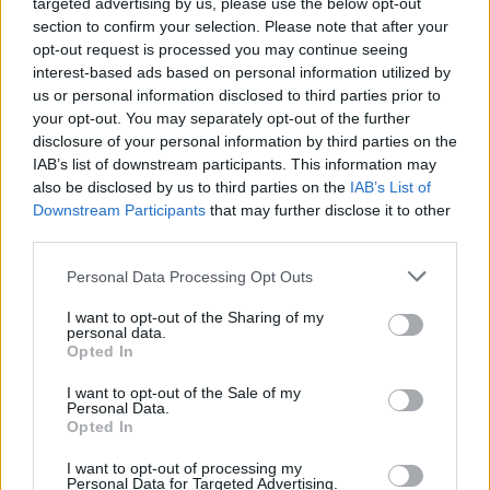
Nyilas (11. 23-12. 21.)
Ma még egy rettegett első
targeted advertising by us, please use the below opt-out
section to confirm your selection. Please note that after your
randi is jól sikerül, és miután kibontakoztattad
opt-out request is processed you may continue seeing
kreativitásodat, joggal remélheted, hogy meg is
interest-based ads based on personal information utilized by
élhetsz a tehetségedből.
us or personal information disclosed to third parties prior to
your opt-out. You may separately opt-out of the further
disclosure of your personal information by third parties on the
IAB’s list of downstream participants. This information may
also be disclosed by us to third parties on the
IAB’s List of
Downstream Participants
that may further disclose it to other
third parties.
Please note that this website/app uses one or more Google
Personal Data Processing Opt Outs
services and may gather and store information including but
not limited to your visit or usage behaviour. You may click to
I want to opt-out of the Sharing of my
personal data.
grant or deny consent to Google and its third-party tags to
Opted In
use your data for below specified purposes in below Google
consent section.
I want to opt-out of the Sale of my
Personal Data.
Opted In
3 nagyon nehéz időszak áll előttünk
I want to opt-out of processing my
Personal Data for Targeted Advertising.