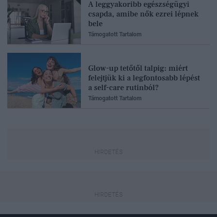
A leggyakoribb egészségügyi
csapda, amibe nők ezrei lépnek
bele
Támogatott Tartalom
Glow-up tetőtől talpig: miért
felejtjük ki a legfontosabb lépést
a self-care rutinból?
Támogatott Tartalom