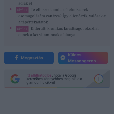
adják el
Te elhiszed, ami az élelmiszerek
DÍVÁNY
csomagolására van írva? Így ellenőrzik, valósak-e
a tápértékadatok
Kiderült: krónikus fáradtságot okozhat
DÍVÁNY
ennek a két vitaminnak a hiánya
Küldés
Megosztás
Messengeren
Itt állíthatod be
, hogy a Google
keresőben könnyebben megtaláld a
glamour.hu cikkeit