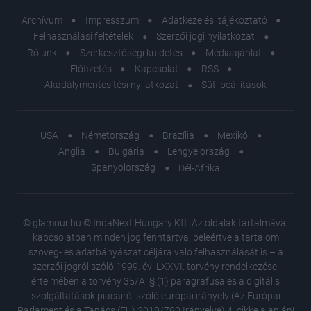
Archívum
Impresszum
Adatkezelési tájékoztató
Felhasználási feltételek
Szerzői jogi nyilatkozat
Rólunk
Szerkesztőségi küldetés
Médiaajánlat
Előfizetés
Kapcsolat
RSS
Akadálymentesítési nyilatkozat
Süti beállítások
USA
Németország
Brazília
Mexikó
Anglia
Bulgária
Lengyelország
Spanyolország
Dél-Afrika
© glamour.hu © IndaNext Hungary Kft. Az oldalak tartalmával
kapcsolatban minden jog fenntartva, beleértve a tartalom
szöveg- és adatbányászat céljára való felhasználását is – a
szerzői jogról szóló 1999. évi LXXVI. törvény rendelkezései
értelmében a törvény 35/A. § (1) paragrafusa és a digitális
szolgáltatások piacairól szóló európai irányelv (Az Európai
Parlament és a Tanács (EU) 2019/790 Irányelve) 4. cikke alapján!