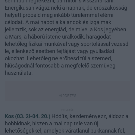
sem tud megfékezni, bármitől is visszatartani.
Energikusan vágsz neki a napnak, de erőszakosság
helyett próbáld meg inkább türelemmel elérni
célodat. A mai napot a kalandok és izgalmak
jellemzik, sok az energiád, de mivel a Kos jegyében
a Mars, a háború istene uralkodik, haragodat
lehetőleg fizikai munkával vagy sportolással vezesd
le, ellenkező esetben fejfájást vagy gyulladást
okozhat. Lehetőleg ne erőltesd túl a szemed,
hiúságodnál fontosabb a megfelelő szemüveg
használata.
Kos (03. 2l-04. 20.)
Hódíts, kezdeményezz, áldozz a
hobbidnak, hiszen a mai nap tele van új
lehetőségekkel, amelyek váratlanul bukkannak fel,