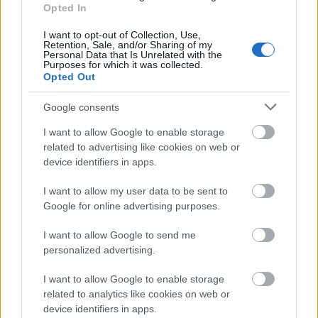
2024-ben az asztrológus szerint:
Opted In
ekkor lesznek pontosan
I want to opt-out of Collection, Use,
Retention, Sale, and/or Sharing of my
Personal Data that Is Unrelated with the
Purposes for which it was collected.
Bak (12. 22-01. 20.)
Egy nagyobb kiadással járó
Opted Out
beruházás megoldhatja gondjaidat, de próbálj meg
feloldani néhány érzelmi vagy anyagi konfliktust
Google consents
családi kapcsolataidban.
I want to allow Google to enable storage
Vízöntő (01. 21-02. 19.)
Ismerkedhetsz, munkát
related to advertising like cookies on web or
device identifiers in apps.
szerezhetsz a neten, nagy lesz a nyüzsgés, s ha
hitvesed arra ösztönöz, hogy tovább képezd magad,
I want to allow my user data to be sent to
beiratkozhatsz egy nyelvtanfolyamra.
Google for online advertising purposes.
Halak (02. 20-03. 20.)
Ha eltökélt szándékod, hogy
I want to allow Google to send me
több pénzt keress, talán pályamódosítást
personalized advertising.
fontolgatsz; pénzügyekben járatos párodtól pedig
hasznos vásárlási tippeket kaphatsz.
I want to allow Google to enable storage
related to analytics like cookies on web or
device identifiers in apps.