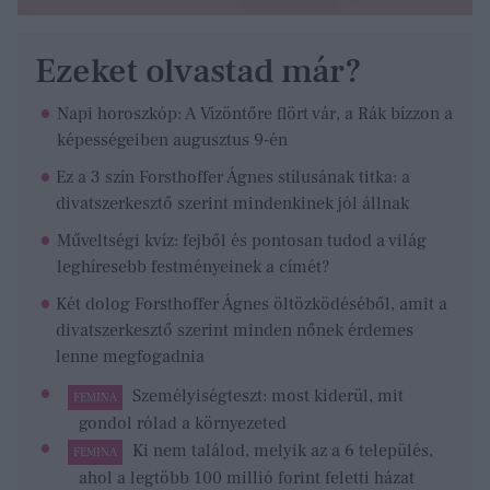
Ezeket olvastad már?
Napi horoszkóp: A Vízöntőre flört vár, a Rák bízzon a
képességeiben augusztus 9-én
Ez a 3 szín Forsthoffer Ágnes stílusának titka: a
divatszerkesztő szerint mindenkinek jól állnak
Műveltségi kvíz: fejből és pontosan tudod a világ
leghíresebb festményeinek a címét?
Két dolog Forsthoffer Ágnes öltözködéséből, amit a
divatszerkesztő szerint minden nőnek érdemes
lenne megfogadnia
Személyiségteszt: most kiderül, mit
FEMINA
gondol rólad a környezeted
Ki nem találod, melyik az a 6 település,
FEMINA
ahol a legtöbb 100 millió forint feletti házat