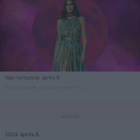
Napi horoszkóp: április 8.
Fotó:
IMaxtree, montázs: Herceg Éva
2024. április 8.