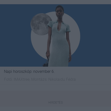
Napi horoszkóp: november 6.
Fotó:
IMAXtree, Montázs: Nikolaidu Fédra