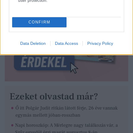
user protection.
CONFIRM
Data Deletion
Data Access
Privacy Policy
Ezeket olvastad már?
Ő itt Polgár Judit ritkán látott férje, 26 éve vannak
egymás mellett jóban-rosszban
Napi horoszkóp: A Mérlegre nagy találkozás vár, a
Szűz egyedül érzi magát augusztus 8-án