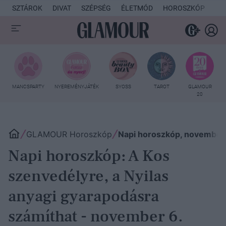
SZTÁROK
DIVAT
SZÉPSÉG
ÉLETMÓD
HOROSZKÓP
KU
MANCSPARTY
NYEREMÉNYJÁTÉK
SYOSS
TAROT
GLAMOUR
20
GLAMOUR Horoszkóp
Napi horoszkóp, november
Napi horoszkóp: A Kos
szenvedélyre, a Nyilas
anyagi gyarapodásra
számíthat - november 6.