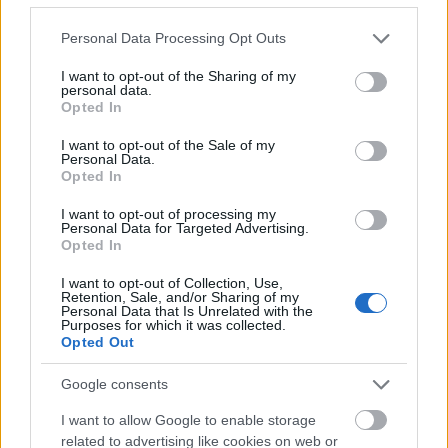
Please note that this website/app uses one or more Google
Personal Data Processing Opt Outs
services and may gather and store information including but
not limited to your visit or usage behaviour. You may click to
I want to opt-out of the Sharing of my
personal data.
grant or deny consent to Google and its third-party tags to
Opted In
use your data for below specified purposes in below Google
consent section.
I want to opt-out of the Sale of my
Personal Data.
Opted In
I want to opt-out of processing my
Personal Data for Targeted Advertising.
Válassz egy Tarot kártyát a három
Opted In
közül, és kiderül, milyen területen
I want to opt-out of Collection, Use,
vár rád siker
Retention, Sale, and/or Sharing of my
Personal Data that Is Unrelated with the
Purposes for which it was collected.
Opted Out
Bak (12. 22-01. 20.)
A munkában hozzáértéseddel
és szerelmi kapcsolatoddal haladsz a hatalom
Google consents
megszerzése felé, befolyásos ismerőseid is
I want to allow Google to enable storage
hozzájárulhatnak céljaid eléréséhez.
related to advertising like cookies on web or