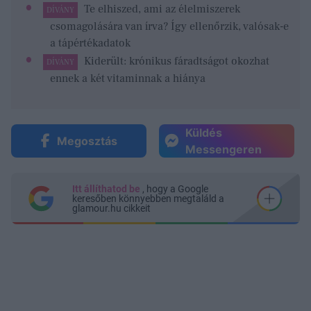
Te elhiszed, ami az élelmiszerek
DÍVÁNY
csomagolására van írva? Így ellenőrzik, valósak-e
a tápértékadatok
Kiderült: krónikus fáradtságot okozhat
DÍVÁNY
ennek a két vitaminnak a hiánya
Küldés
Megosztás
Messengeren
Itt állíthatod be
, hogy a Google
keresőben könnyebben megtaláld a
glamour.hu cikkeit