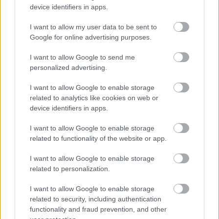
device identifiers in apps.
Vízöntő (01. 21-02. 19.)
Gyümölcsöző szakmai,
üzleti kapcsolatot építhetsz ki, de a főnököd vagy
I want to allow my user data to be sent to
üzletfeled nem hülye, pontosan tudja, mikor
Google for online advertising purposes.
próbálod a szexszel manipulálni őt.
I want to allow Google to send me
Halak (02. 20-03. 20.)
Szerelmi, üzleti kapcsolatban
personalized advertising.
a hétfő alkalmas időpont fontos döntések
I want to allow Google to enable storage
meghozatalára, társulásra, a kapcsolat új szintre
related to analytics like cookies on web or
emelésére, de légy jobb riválisaidnál.
device identifiers in apps.
I want to allow Google to enable storage
related to functionality of the website or app.
I want to allow Google to enable storage
related to personalization.
I want to allow Google to enable storage
related to security, including authentication
functionality and fraud prevention, and other