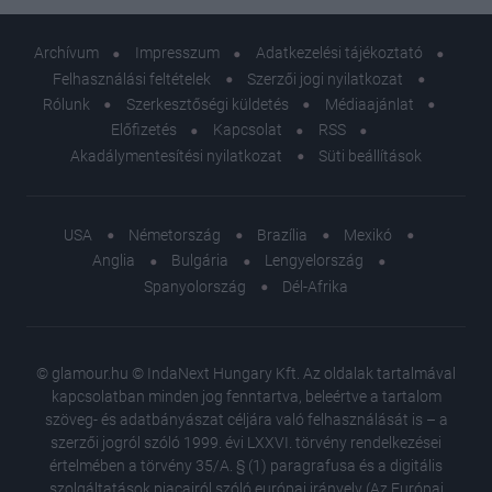
Archívum
Impresszum
Adatkezelési tájékoztató
Felhasználási feltételek
Szerzői jogi nyilatkozat
Rólunk
Szerkesztőségi küldetés
Médiaajánlat
Előfizetés
Kapcsolat
RSS
Akadálymentesítési nyilatkozat
Süti beállítások
USA
Németország
Brazília
Mexikó
Anglia
Bulgária
Lengyelország
Spanyolország
Dél-Afrika
© glamour.hu © IndaNext Hungary Kft. Az oldalak tartalmával
kapcsolatban minden jog fenntartva, beleértve a tartalom
szöveg- és adatbányászat céljára való felhasználását is – a
szerzői jogról szóló 1999. évi LXXVI. törvény rendelkezései
értelmében a törvény 35/A. § (1) paragrafusa és a digitális
szolgáltatások piacairól szóló európai irányelv (Az Európai