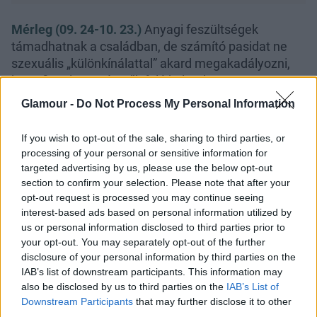
Mérleg (09. 24-10. 23.)
Anyagi feszültségek
támadhatnak a családban, de számító pasidat ne
szexuális „különkínálattal” akard megakadályozni,
hogy figyelme más nők felé kalandozzon.
Glamour -
Do Not Process My Personal Information
Skorpió (10. 24-11. 22.)
Több okot is találhatsz rá,
miért ne szeretkezz egyik barátoddal, de egyikőtök
If you wish to opt-out of the sale, sharing to third parties, or
sem töpreng ezen, s ha nem tudtok szabadulni
processing of your personal or sensitive information for
egymástól, feleségül is mész hozzá.
targeted advertising by us, please use the below opt-out
section to confirm your selection. Please note that after your
Nyilas (11. 23-12. 21.)
Előnyös fejlemények
opt-out request is processed you may continue seeing
várhatók anyagi téren, sikerre számíthatsz a
interest-based ads based on personal information utilized by
szakmádban, de olyan barátot akarsz, aki nem
us or personal information disclosed to third parties prior to
akadékoskodik veled a munkád miatt.
your opt-out. You may separately opt-out of the further
disclosure of your personal information by third parties on the
IAB’s list of downstream participants. This information may
also be disclosed by us to third parties on the
IAB’s List of
Downstream Participants
that may further disclose it to other
third parties.