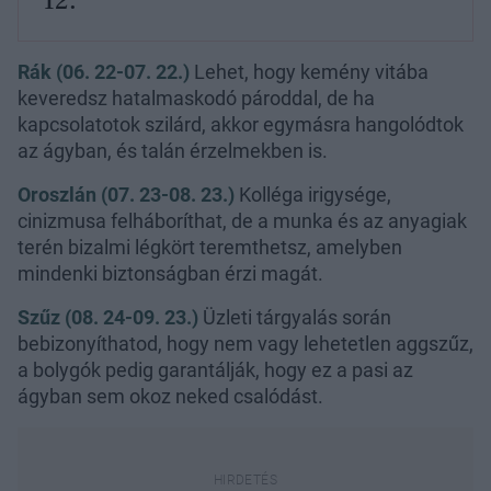
12.
Rák (06. 22-07. 22.)
Lehet, hogy kemény vitába
keveredsz hatalmaskodó pároddal, de ha
kapcsolatotok szilárd, akkor egymásra hangolódtok
az ágyban, és talán érzelmekben is.
Oroszlán (07. 23-08. 23.)
Kolléga irigysége,
cinizmusa felháboríthat, de a munka és az anyagiak
terén bizalmi légkört teremthetsz, amelyben
mindenki biztonságban érzi magát.
Szűz (08. 24-09. 23.)
Üzleti tárgyalás során
bebizonyíthatod, hogy nem vagy lehetetlen aggszűz,
a bolygók pedig garantálják, hogy ez a pasi az
ágyban sem okoz neked csalódást.