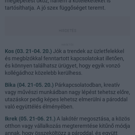
meglepetést okoz, hanem a köteléketeket is
tartósíthatja. A jó szex függőséget teremt.
Kos (03. 21-04. 20.)
Jók a trendek az üzletfelekkel
és megbízókkal fenntartott kapcsolatokat illetően,
és könnyen találhatsz ürügyet, hogy egyik vonzó
kollégádhoz közelebb kerülhess.
Bika (04. 21-05. 20.)
Párkapcsolatodban, kreatív
vagy művészi munkádban nagy lépést tehetsz előre,
utazáskor pedig képes lehetsz elmerülni a pároddal
való együttélés élményében.
Ikrek (05. 21-06. 21.)
A lakótér megosztása, a közös
otthon vagy vállalkozás megteremtése kitűnő módja
annak, hogy összeköltözz a pároddal, és együtt