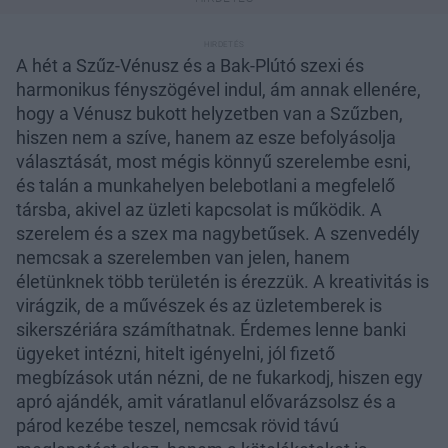
A hét a Szűz-Vénusz és a Bak-Plútó szexi és
harmonikus fényszögével indul, ám annak ellenére,
hogy a Vénusz bukott helyzetben van a Szűzben,
hiszen nem a szíve, hanem az esze befolyásolja
választását, most mégis könnyű szerelembe esni,
és talán a munkahelyen belebotlani a megfelelő
társba, akivel az üzleti kapcsolat is működik. A
szerelem és a szex ma nagybetűsek. A szenvedély
nemcsak a szerelemben van jelen, hanem
életünknek több területén is érezzük. A kreativitás is
virágzik, de a művészek és az üzletemberek is
sikerszériára számíthatnak. Érdemes lenne banki
ügyeket intézni, hitelt igényelni, jól fizető
megbízások után nézni, de ne fukarkodj, hiszen egy
apró ajándék, amit váratlanul elővarázsolsz és a
párod kezébe teszel, nemcsak rövid távú