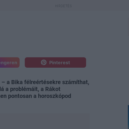
engeren
Pinterest
 – a Bika félreértésekre számíthat,
á a problémáit, a Rákot
észen pontosan a horoszkópod