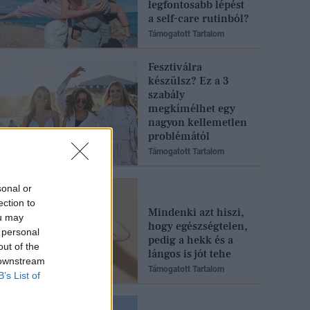
legfontosabb lépést
a self-care rutinból?
Támogatott Tartalom
Fesztiválra
készülsz? Ez a 3
szabály
megkímélhet egy
nagyon kellemetlen
problémától
Támogatott Tartalom
sonal or
ection to
Mindenki azt hiszi,
ou may
hogy egészségtelen,
 personal
pedig a hekk és a
out of the
lángos is jót tehe
 downstream
Támogatott Tartalom
B’s List of