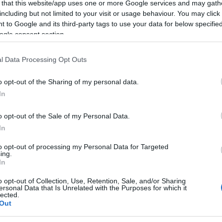
 that this website/app uses one or more Google services and may gath
including but not limited to your visit or usage behaviour. You may click 
 to Google and its third-party tags to use your data for below specifi
ogle consent section.
rokonaiddal és barátaiddal, és ha
l Data Processing Opt Outs
 hogy nem gondolod józanul végig, mibe
o opt-out of the Sharing of my personal data.
In
edést, és éppen ideje szembesülnöd
ába is próbálod a szőnyeg alá söpörni
o opt-out of the Sale of my Personal Data.
In
etnek, és ha utazást tervezel a
to opt-out of processing my Personal Data for Targeted
zhetsz, de az sem kizárt, hogy
ing.
In
o opt-out of Collection, Use, Retention, Sale, and/or Sharing
költekezésednek, talán még a
ersonal Data that Is Unrelated with the Purposes for which it
lected.
, sőt, még a szeretőd is
Out