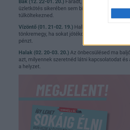
Bak (12. 22-01. 20.)
Fáradt, hiszékeny és feledé
üzletkötés sikerében sem bízhatsz, ezért előre 
túlköltekezned.
Vízöntő (01. 21-02. 19.)
Hallgass józanabb párod
tönkremegy, ha sokat jótékonykodsz, és olyan e
pénzt.
Halak (02. 20-03. 20.)
Az önbecsülésed ma baljó
azt, milyennek szeretnéd látni kapcsolatodat és
a helyzet.