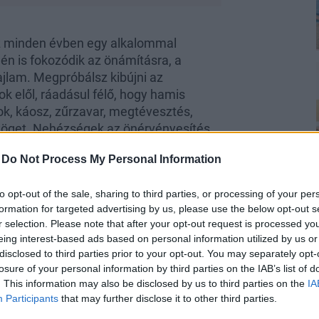
z minden évben egy alkalommal
n is fokozódik az önámításra, a
ajlam. Megpróbálsz kibújni az
ok elől, ráadásul félő, hogy hamis
ok, káosz, zűrzavar, megtévesztés,
zöget. Nehézségek az önérvényesítés
akat és kívánságokat, ne kezdj foglalt
-
Do Not Process My Personal Information
tésektől, és kerüld azokat az
zódik a drogok, az alkohol, a mérgező
to opt-out of the sale, sharing to third parties, or processing of your per
fák veszélye. Önzetlenségeddel
formation for targeted advertising by us, please use the below opt-out s
adásul összeszedhetsz valamilyen
r selection. Please note that after your opt-out request is processed y
eing interest-based ads based on personal information utilized by us or
disclosed to third parties prior to your opt-out. You may separately opt-
t vagy feketemunka miatt lebukhatsz,
losure of your personal information by third parties on the IAB’s list of
nt aminek tűnik – nehogy zsákbamacskát
. This information may also be disclosed by us to third parties on the
IA
Participants
that may further disclose it to other third parties.