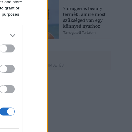
er and store
to grant or
7 drogériás beauty
termék, amire most
ed purposes
szükséged van egy
könnyed nyárhoz
Támogatott Tartalom