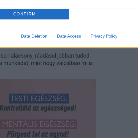
keny lehetsz, utazáskor meglophatnak,
kell tervezned, s nem szabad
CONFIRM
ra, aki arra figyelmeztet, hogy céged
seteket vállalsz, amelyek nem hoznak
Data Deletion
Data Access
Privacy Policy
san alacsony, ráadásul jobban tudod
 a munkádat, mint hogy valójában mi is