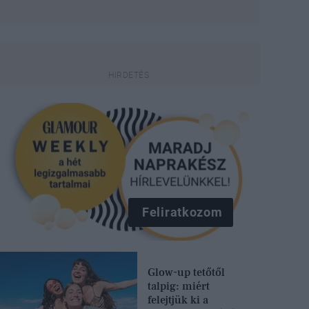
Feliratkozom
Glow-up tetőtől
talpig: miért
felejtjük ki a