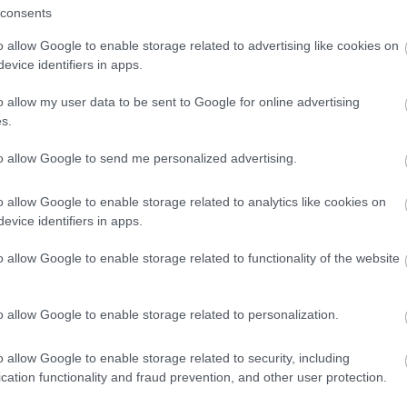
tásban, viszonyba keveredsz valakivel,
consents
e szorul, és csak problémákat kavar
o allow Google to enable storage related to advertising like cookies on
evice identifiers in apps.
gad valakiért, akinek rejtegetnivalója
o allow my user data to be sent to Google for online advertising
a munkáddal és barátságaiddal
s.
to allow Google to send me personalized advertising.
kapcsolatban csalódás, de a mai
y főnököddel kapcsolatos kétségeidet
o allow Google to enable storage related to analytics like cookies on
evice identifiers in apps.
ülhúzhatja a számításaidat,
o allow Google to enable storage related to functionality of the website
ezért eszedbe se jusson idegent
o allow Google to enable storage related to personalization.
o allow Google to enable storage related to security, including
cation functionality and fraud prevention, and other user protection.