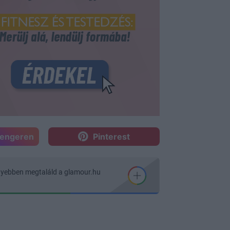
sengeren
Pinterest
nyebben megtaláld a glamour.hu