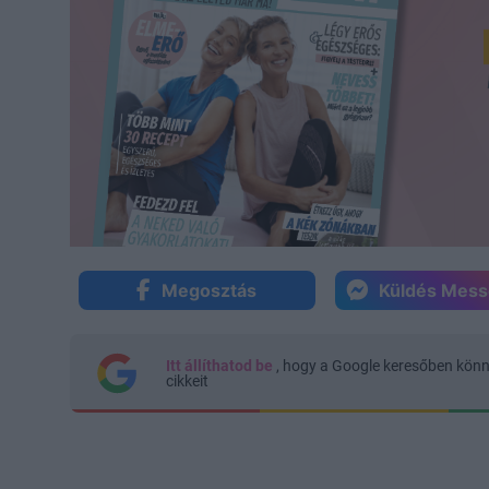
Megosztás
Küldés Mes
Itt állíthatod be
, hogy a Google keresőben kön
cikkeit