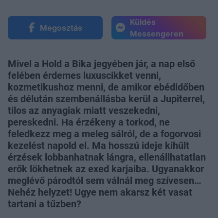
Küldés
Megosztás
Messengeren
Mivel a Hold a Bika jegyében jár, a nap első
felében érdemes luxuscikket venni,
kozmetikushoz menni, de amikor ebédidőben
és délután szembenállásba kerül a Jupiterrel,
tilos az anyagiak miatt veszekedni,
pereskedni. Ha érzékeny a torkod, ne
feledkezz meg a meleg sálról, de a fogorvosi
kezelést napold el. Ma hosszú ideje kihűlt
érzések lobbanhatnak lángra, ellenállhatatlan
erők lökhetnek az exed karjaiba. Ugyanakkor
meglévő párodtól sem válnál meg szívesen…
Nehéz helyzet! Ugye nem akarsz két vasat
tartani a tűzben?