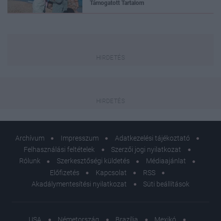
Támogatott Tartalom
Archívum
Impresszum
Adatkezelési tájékoztató
Felhasználási feltételek
Szerzői jogi nyilatkozat
Rólunk
Szerkesztőségi küldetés
Médiaajánlat
Előfizetés
Kapcsolat
RSS
Akadálymentesítési nyilatkozat
Süti beállítások
USA
Németország
Brazília
Mexikó