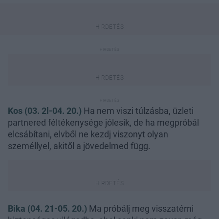
Kos (03. 2l-04. 20.)
Ha nem viszi túlzásba, üzleti
partnered féltékenysége jólesik, de ha megpróbál
elcsábítani, elvből ne kezdj viszonyt olyan
személlyel, akitől a jövedelmed függ.
Bika (04. 21-05. 20.)
Ma próbálj meg visszatérni