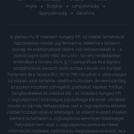
Anglia
Bulgária
Lengyelország
Spanyolország
Dél-Afrika
© glamour.hu © IndaNext Hungary Kft. Az oldalak tartalmával
kapcsolatban minden jog fenntartva, beleértve a tartalom
szöveg- és adatbányászat céljára való felhasználását is – a
szerzői jogról szóló 1999. évi LXXVI. törvény rendelkezései
értelmében a törvény 35/A. § (1) paragrafusa és a digitális
szolgáltatások piacairól szóló európai irányelv (Az Európai
Parlament és a Tanács (EU) 2019/790 Irányelve) 4. cikke alapján!
Az oldalak, azok tartalma - ideértve különösen, de nem kizárólag
az azokon közzétett szövegeket, grafikákat, képeket, fotókat,
hangfelvételeket és videókat stb. - az IndaNext Hungary Kft.
("Jogtulajdonos") kizárólagos jogosultsága alá esnek. Mindezek
minden és bármely felhasználása csak a Jogtulajdonos előzetes
írásbeli hozzájárulásával lehetséges. Az oldalról kivezető linkeken
elérhető tartalmakért a Jogtulajdonos semmilyen felelősséget,
helytállást nem vállal. A Jogtulajdonos pontos és hiteles
Különle
információk közlésére, tájékoztatás megadására törekszik, de a
rajongók