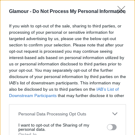
ismered el, és azt hiszed, neked mindent szabad,
nem ártana, ha egy kicsit elnézőbb lennél.
Glamour -
Do Not Process My Personal Information
Szűz (08. 24-09. 23.)
Ha úgy teszel, mintha egy
If you wish to opt-out of the sale, sharing to third parties, or
véleményen lennél a pároddal vagy a legjobb
processing of your personal or sensitive information for
barátnőddel, aztán meg mész a saját fejed után, ne
targeted advertising by us, please use the below opt-out
makacskodj, nincs mindenben igazad.
section to confirm your selection. Please note that after your
opt-out request is processed you may continue seeing
Mérleg (09. 24-10. 23.)
Ne ítéld el rokonaidat, ha
interest-based ads based on personal information utilized by
nem akarnak közreműködni vállalkozásodban, ma
us or personal information disclosed to third parties prior to
semmi garanciád sincs arra, hogy sikerül szert
your opt-out. You may separately opt-out of the further
tenned némi haszonra.
disclosure of your personal information by third parties on the
IAB’s list of downstream participants. This information may
Skorpió (10. 24-11. 22.)
Ha egy jómódú pasinál női
also be disclosed by us to third parties on the
IAB’s List of
fortélyokkal, manipulációval próbálkozol, hogy
Downstream Participants
that may further disclose it to other
csapdába csald, akkor ne csodálkozz, hogy túl sok
third parties.
mindent nem érsz el.
Please note that this website/app uses one or more Google
Personal Data Processing Opt Outs
services and may gather and store information including but
Nyilas (11. 23-12. 21.)
Dühítő, hogy még mindig
not limited to your visit or usage behaviour. You may click to
I want to opt-out of the Sharing of my
nem keresel annyit, mint a férfiak, de ez még egy
personal data.
grant or deny consent to Google and its third-party tags to
Opted In