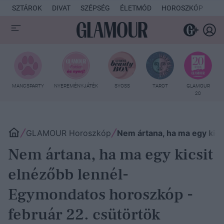
SZTÁROK
DIVAT
SZÉPSÉG
ÉLETMÓD
HOROSZKÓP
KU
MANCSPARTY
NYEREMÉNYJÁTÉK
SYOSS
TAROT
GLAMOUR
20
GLAMOUR Horoszkóp
Nem ártana, ha ma egy kics
Nem ártana, ha ma egy kicsit
elnézőbb lennél-
Egymondatos horoszkóp -
február 22. csütörtök