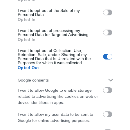
darabig így lesz, és ha engedsz a párodnak, akkor
use your data for below specified purposes in below Google
ma konyhatündérként végzed.
consent section.
I want to opt-out of the Sale of my
Personal Data.
Bak (12. 22-01. 20.)
Nagyon akaratos nő vagy, a
Opted In
párod viszont egyáltalán nem akarja, hogy
I want to opt-out of processing my
családapát láss benne, aki egy barátságos családi
Personal Data for Targeted Advertising.
ház udvarán közös gyerekeitekkel játszik.
Opted In
I want to opt-out of Collection, Use,
Vízöntő (01. 21-02. 19.)
A mai napon akkor is
Retention, Sale, and/or Sharing of my
maradj hű önmagadhoz, ha ezzel magadra vonod
Personal Data that Is Unrelated with the
Purposes for which it was collected.
azok rosszallását, akik a hagyományokat előbbre
Opted Out
valónak tartják az önmegvalósításnál.
Google consents
Halak (02. 20-03. 20.)
Ha hiába vársz egy üzenetet,
I want to allow Google to enable storage
de állandó telefonhívásokkal üldözöd a kedvesedet,
related to advertising like cookies on web or
ne csodálkozz azon, ha ő a nap közepén – fittyet
device identifiers in apps.
hány a közeledési kísérleteidre.
I want to allow my user data to be sent to
Google for online advertising purposes.