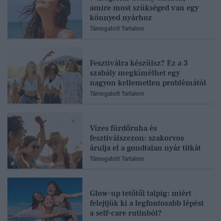
amire most szükséged van egy
könnyed nyárhoz
Támogatott Tartalom
Fesztiválra készülsz? Ez a 3
szabály megkímélhet egy
nagyon kellemetlen problémától
Támogatott Tartalom
Vizes fürdőruha és
fesztiválszezon: szakorvos
árulja el a gondtalan nyár titkát
Támogatott Tartalom
Glow-up tetőtől talpig: miért
felejtjük ki a legfontosabb lépést
a self-care rutinból?