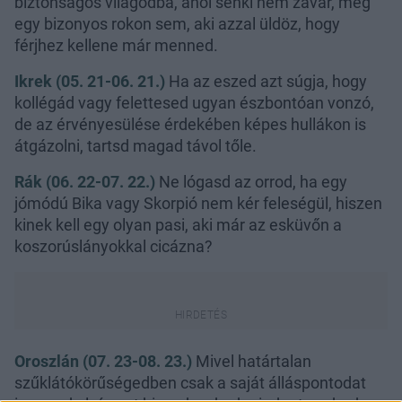
biztonságos világodba, ahol senki nem zavar, még
egy bizonyos rokon sem, aki azzal üldöz, hogy
férjhez kellene már menned.
Ikrek (05. 21-06. 21.)
Ha az eszed azt súgja, hogy
kollégád vagy felettesed ugyan észbontóan vonzó,
de az érvényesülése érdekében képes hullákon is
átgázolni, tartsd magad távol tőle.
Rák (06. 22-07. 22.)
Ne lógasd az orrod, ha egy
jómódú Bika vagy Skorpió nem kér feleségül, hiszen
kinek kell egy olyan pasi, aki már az esküvőn a
koszorúslányokkal cicázna?
Oroszlán (07. 23-08. 23.)
Mivel határtalan
szűklátókörűségedben csak a saját álláspontodat