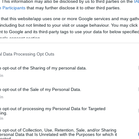
. This information may also be disclosed by us to third parties on the
IA
Participants
that may further disclose it to other third parties.
a történelmi sebeken, a háborúkon és a
 that this website/app uses one or more Google services and may gath
eresés, a múlt feldolgozása, az előző
including but not limited to your visit or usage behaviour. You may click 
ítása. A
spirituális
útkeresés fő témája
 to Google and its third-party tags to use your data for below specifi
ogle consent section.
l Data Processing Opt Outs
z ősi hagyományokon, a szigorú
o opt-out of the Sharing of my personal data.
ntosságán van. Kulcstéma lehet az
In
korlás. A spirituális útkeresés fő
mondás megélése.
o opt-out of the Sale of my Personal Data.
In
to opt-out of processing my Personal Data for Targeted
y a szabadságon és az újrakezdésen
ing.
i a kizsákmányolásról szólt.
In
és maga az önkifejezés. A spirituális
o opt-out of Collection, Use, Retention, Sale, and/or Sharing
tapasztalása lehet.
ersonal Data that Is Unrelated with the Purposes for which it
lected.