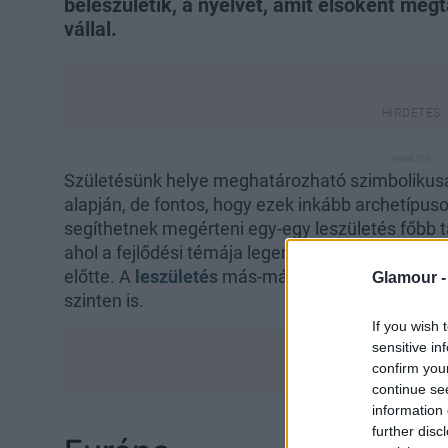
beleszületik, a nyelvet, amit elsőként megt
vállal.
Születésünk helye meghatározható szimbolikusan
alapján, de fontos, hogy ezek inkább archetípuso
segíthetnek megérteni egy-egy leszületés főbb tanu
ahol a fejlődési témája legerősebben rezonál, és 
előtte. A
leszületés
más-más üzenetet hozhat egyé
Glamour 
szinten is.
If you wish 
sensitive in
confirm you
continue se
information 
further disc