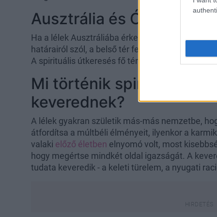
authenti
Ausztrália és Óceánia
Ha a lélek Ausztráliába érkezett, akkor a hangsú
határairól szól, a belső tér felfedezéséről, vala
A spirituális útkeresés fő témája itt is a test-fö
Mi történik spirituálisan,
keverednek?
A lélek gyakran születik más-más nemzetbe, hogy
átfordítsa a múltbéli élményeit, ilyenkor a karmi
valaki
előző életben
elnyomó volt, most kisebbség
hogy megértse mindkét oldal igazságát. A keve
tudata keveredik - a keleti türelem, a nyugati raci