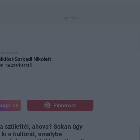
zerkesztő:
Siklósi-Sarkadi Nikolett
nline szerkesztő
engeren
Pinterest
a születtél, ahova? Sokan úgy
 ki a kultúrát, amelybe