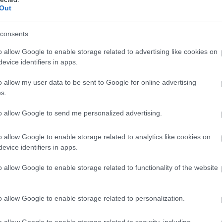
Out
consents
o allow Google to enable storage related to advertising like cookies on
evice identifiers in apps.
o allow my user data to be sent to Google for online advertising
8 jel, hogy nem ez az
s.
első életed - és néhány
közülük gyakoribb,
to allow Google to send me personalized advertising.
mint hinnéd
o allow Google to enable storage related to analytics like cookies on
evice identifiers in apps.
o allow Google to enable storage related to functionality of the website
a rabszolgaságból és a gyarmatosításból
, a természetközeliség, és az
o allow Google to enable storage related to personalization.
resés fő témája a test-föld kapcsolat
o allow Google to enable storage related to security, including