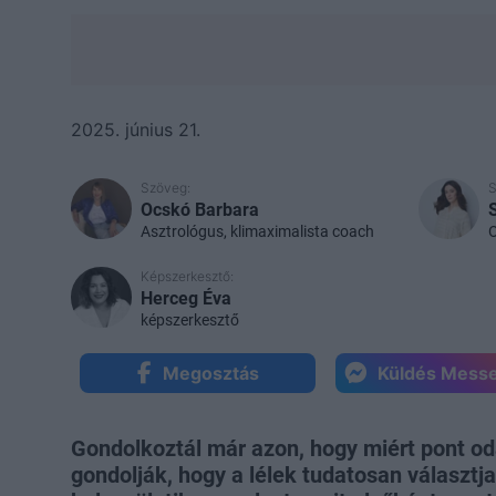
2025. június 21.
Szöveg:
S
Ocskó Barbara
Asztrológus, klimaximalista coach
O
Képszerkesztő:
Herceg Éva
képszerkesztő
Megosztás
Küldés Mess
Gondolkoztál már azon, hogy miért pont od
gondolják, hogy a lélek tudatosan választja