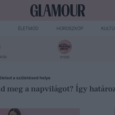
ÉLETMÓD
HOROSZKÓP
KULTÚ
ÁTÉK
SYOSS
életed a születésed helye
d meg a napvilágot? Így határo