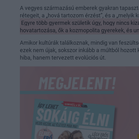
A vegyes származású emberek gyakran tapaszta
rétegeit, a „hová tartozom érzést”, és a „melyik k
Egyre több gyermek születik úgy, hogy nincs kizá
hovatartozása, ők a kozmopolita gyerekek, és u
Amikor kultúrák találkoznak, mindig van feszültsé
ezek nem újak, sokszor inkább a múltból hozott
hiba, hanem tervezett evolúciós út.