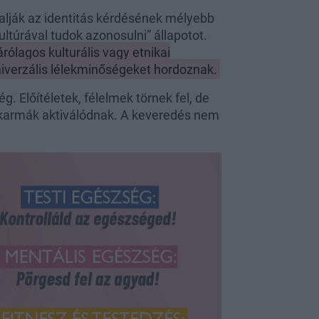
lják az identitás kérdésének mélyebb
ultúrával tudok azonosulni” állapotot.
rólagos kulturális vagy etnikai
niverzális lélekminőségeket hordoznak.
g. Előítéletek, félelmek törnek fel, de
 karmák aktiválódnak. A keveredés nem