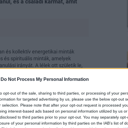
anul, és a családi karmát, amit
 és kollektív energetikai minták
s és spirituális minták, amelyek
lási irányát. A lélek ott születik le,
nem pedig ott, ahol könnyű út áll
ni, családi, kollektív és
spirituális
-
Do Not Process My Personal Information
to opt-out of the sale, sharing to third parties, or processing of your per
formation for targeted advertising by us, please use the below opt-out s
r selection. Please note that after your opt-out request is processed y
eing interest-based ads based on personal information utilized by us or
disclosed to third parties prior to your opt-out. You may separately opt-
losure of your personal information by third parties on the IAB’s list of