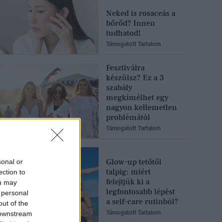
Neked is rosaceás a
bőrőd? Innen
tudhatod!
Támogatott Tartalom
Fesztiválra
készülsz? Ez a 3
szabály
megkímélhet egy
nagyon kellemetlen
problémától
Támogatott Tartalom
Glow-up tetőtől
sonal or
talpig: miért
ection to
felejtjük ki a
ou may
legfontosabb lépést
 personal
a self-care rutinból?
out of the
Támogatott Tartalom
 downstream