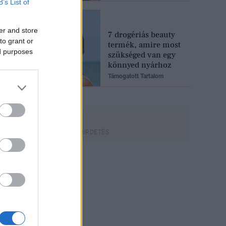
B’s List of
er and store
7 drogériás beauty
to grant or
termék, amire most
ed purposes
szükséged van egy
könnyed nyárhoz
Támogatott Tartalom