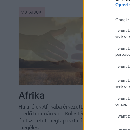
Opted 
Google 
I want t
web or d
I want t
purpose
I want 
I want t
web or d
Afrika
I want t
or app.
Ha a lélek Afrikába érkezett, akkor a hangsúly 
eredő traumán van. Kulcstéma lehet az életöröm
I want t
életszeretet megtapasztalása. A spirituális útke
megélése.
I want t