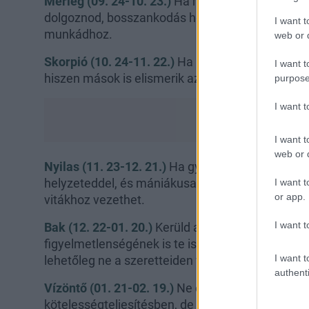
Mérleg (09. 24-10. 23.)
Ha mind a munkahelyeden
dolgoznod, bosszankodás helyett joggal kérhetsz
I want t
munkádhoz.
web or d
Skorpió (10. 24-11. 22.)
Ha meggyőződtél elképze
I want t
hiszen mások is elismerik az ötleted értékét – c
purpose
I want 
I want t
web or d
Nyilas (11. 23-12. 21.)
Ha gyermeked vagy szeret
helyzeteddel, és mániákusan szórja a pénzt, ak
I want t
or app.
vitákhoz vezethet.
I want t
Bak (12. 22-01. 20.)
Kerüld a balesetveszélyes h
figyelmetlenségének is te iszod meg a levét, dü
I want t
lehetőleg ne a szeretteiden vezesd le.
authenti
Vízöntő (01. 21-02. 19.)
Ne engedd, hogy személ
kötelességteljesítésben, de ha töredezett a haja