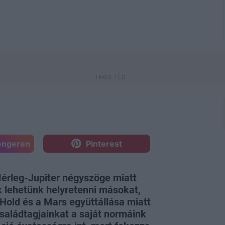
engeren
Pinterest
Mérleg-Jupiter négyszöge miatt
k lehetünk helyretenni másokat,
Hold és a Mars együttállása miatt
saládtagjainkat a saját normáink