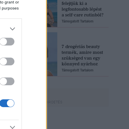
to grant or
felejtjük ki a
ed purposes
legfontosabb lépést
a self-care rutinból?
Támogatott Tartalom
7 drogériás beauty
termék, amire most
szükséged van egy
könnyed nyárhoz
Támogatott Tartalom