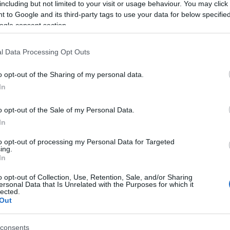
including but not limited to your visit or usage behaviour. You may click 
 to Google and its third-party tags to use your data for below specifi
ogle consent section.
 csak úgy magától: a megoldás ellene
és a kölcsönvett pénz visszafizetése.
l Data Processing Opt Outs
lüti a fejét a rivalizálás, ami okozhat
ket, hiszen ezekből aligha kerülsz ki
o opt-out of the Sharing of my personal data.
In
, ha nem az órarended szerint alakul
o opt-out of the Sale of my Personal Data.
bségét máskor is el tudnád végezni.
In
to opt-out of processing my Personal Data for Targeted
ing.
In
o opt-out of Collection, Use, Retention, Sale, and/or Sharing
a testépítésnek, akkor te is
ersonal Data that Is Unrelated with the Purposes for which it
lected.
 ne szégyelld kimutatni érzéseidet:
Out
consents