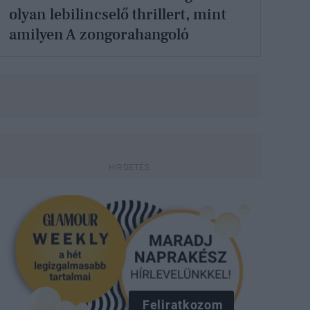
olyan lebilincselő thrillert, mint
amilyen A zongorahangoló
Feliratkozom