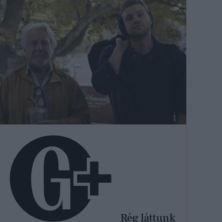
Rég láttunk