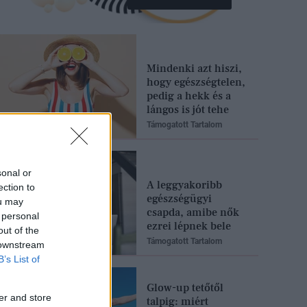
Mindenki azt hiszi,
hogy egészségtelen,
pedig a hekk és a
lángos is jót tehe
Támogatott Tartalom
sonal or
A leggyakoribb
ection to
egészségügyi
ou may
csapda, amibe nők
 personal
ezrei lépnek bele
out of the
Támogatott Tartalom
 downstream
B’s List of
Glow-up tetőtől
er and store
talpig: miért