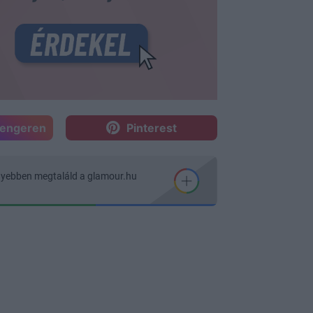
sengeren
Pinterest
nyebben megtaláld a glamour.hu