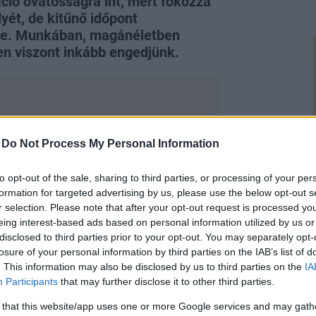
áció óvatosságra int, mert fokozza
yét, de kitűnő időpont
re. Munkában, magánéletben
ben viszont inkább engedjünk.
-
Do Not Process My Personal Information
k mások laza normái,
, rokonaidnak, munkatársaidnak
to opt-out of the sale, sharing to third parties, or processing of your per
formation for targeted advertising by us, please use the below opt-out s
r selection. Please note that after your opt-out request is processed y
y túrára, ez hasznos, de
eing interest-based ads based on personal information utilized by us or
egedési folyamatot szellemi és fizikai
disclosed to third parties prior to your opt-out. You may separately opt-
losure of your personal information by third parties on the IAB’s list of
. This information may also be disclosed by us to third parties on the
IA
Participants
that may further disclose it to other third parties.
 that this website/app uses one or more Google services and may gath