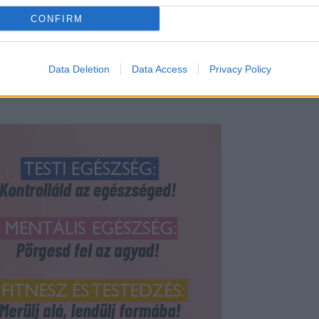
CONFIRM
s időt lerövidítheted oly módon, hogy
gkéred egyik haverodat, mutasson be
Data Deletion
Data Access
Privacy Policy