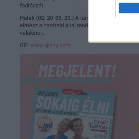
fodrászát.
Halak (02. 20-03. 20.)
A társkereséshez szüksége
elmész a barátaid által rendezett bulira, és me
valakinek.
GIF:
www.giphy.com