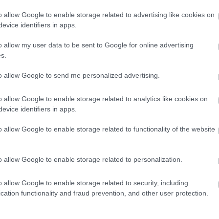
, mind az otthonodban túl sokat kell
 a párodtól kellő segítséget a
o allow Google to enable storage related to advertising like cookies on
evice identifiers in apps.
lésed helyességéről, tarts ki mellette,
o allow my user data to be sent to Google for online advertising
sak egy kis időre van szükségük ehhez.
s.
to allow Google to send me personalized advertising.
o allow Google to enable storage related to analytics like cookies on
evice identifiers in apps.
őd nincs tisztában anyagi
kor ez ma gondot okozhat számodra, és
o allow Google to enable storage related to functionality of the website
o allow Google to enable storage related to personalization.
elyzeteket, mert más
hödet és feszültségeidet pedig
o allow Google to enable storage related to security, including
cation functionality and fraud prevention, and other user protection.
yes dolgaid meggátoljanak a
d, keresd fel a város legmenőbb