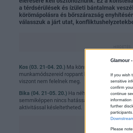
elérésére kell ösztönöznünk. Ez a konstell
a térdsérülések és ízületi bántalmak veszél
körömápolásra és bőrszárazság enyhítésé
válasszuk a járt utat, konfliktushelyzetek
Glamour 
Kos (03. 21-04. 20.)
Ma könnyen felingerelhetne
munkamódszereid roppant hatékonyak lehetnek
If you wish 
viszont nem felelnek meg.
sensitive in
confirm you
Bika (04. 21-05. 20.)
Ha néha-néha elmész egy-eg
continue se
semmiképpen nincs hatással a kondíciódra: az ör
information 
further disc
aktivitással késleltetheted.
participants
Downstream 
Please note