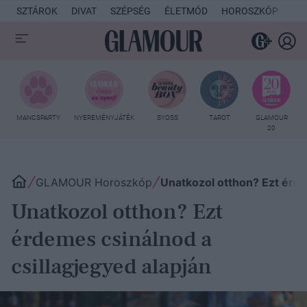
SZTÁROK
DIVAT
SZÉPSÉG
ÉLETMÓD
HOROSZKÓP
KU
MANCSPARTY
NYEREMÉNYJÁTÉK
SYOSS
TAROT
GLAMOUR
20
GLAMOUR Horoszkóp
Unatkozol otthon? Ezt érde
Unatkozol otthon? Ezt
érdemes csinálnod a
csillagjegyed alapján