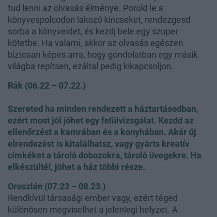
tud lenni az olvasás élménye. Porold le a
könyvespolcodon lakozó kincseket, rendezgesd
sorba a könyveidet, és kezdj bele egy szuper
kötetbe. Ha valami, akkor az olvasás egészen
biztosan képes arra, hogy gondolatban egy másik
világba repítsen, ezáltal pedig kikapcsoljon.
Rák (06.22 – 07.22.)
Szereted ha minden rendezett a háztartásodban,
ezért most jól jöhet egy felülvizsgálat. Kezdd az
ellenőrzést a kamrában és a konyhában. Akár új
elrendezést is kitalálhatsz, vagy gyárts kreatív
címkéket a tároló dobozokra, tároló üvegekre. Ha
elkészültél, jöhet a ház többi része.
Oroszlán (07.23 – 08.23.)
Rendkívül társasági ember vagy, ezért téged
különösen megviselhet a jelenlegi helyzet. A