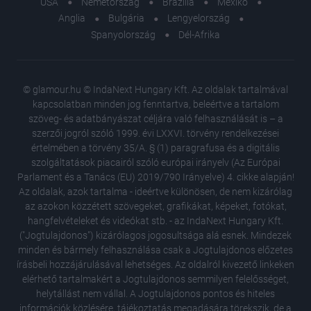
USA
Németország
Brazília
Mexikó
Anglia
Bulgária
Lengyelország
Spanyolország
Dél-Afrika
© glamour.hu © IndaNext Hungary Kft. Az oldalak tartalmával
kapcsolatban minden jog fenntartva, beleértve a tartalom
szöveg- és adatbányászat céljára való felhasználását is – a
szerzői jogról szóló 1999. évi LXXVI. törvény rendelkezései
értelmében a törvény 35/A. § (1) paragrafusa és a digitális
szolgáltatások piacairól szóló európai irányelv (Az Európai
Parlament és a Tanács (EU) 2019/790 Irányelve) 4. cikke alapján!
Az oldalak, azok tartalma - ideértve különösen, de nem kizárólag
az azokon közzétett szövegeket, grafikákat, képeket, fotókat,
hangfelvételeket és videókat stb. - az IndaNext Hungary Kft.
("Jogtulajdonos") kizárólagos jogosultsága alá esnek. Mindezek
minden és bármely felhasználása csak a Jogtulajdonos előzetes
írásbeli hozzájárulásával lehetséges. Az oldalról kivezető linkeken
elérhető tartalmakért a Jogtulajdonos semmilyen felelősséget,
helytállást nem vállal. A Jogtulajdonos pontos és hiteles
5 ikonik
információk közlésére, tájékoztatás megadására törekszik, de a