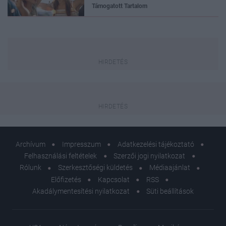
Támogatott Tartalom
Archívum
Impresszum
Adatkezelési tájékoztató
Felhasználási feltételek
Szerzői jogi nyilatkozat
Rólunk
Szerkesztőségi küldetés
Médiaajánlat
Előfizetés
Kapcsolat
RSS
Akadálymentesítési nyilatkozat
Süti beállítások