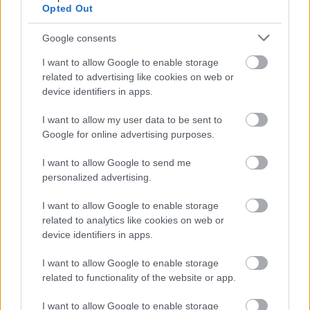
hangsúly a világban azon, hol és milyen segítségre
Opted Out
van szükség. Találj ki egy kreatív dolgot, amivel
otthonról te is segíthetsz másoknak. Ha van olyan
Google consents
hobbid, akár egy sporttevékenység, főzés, éneklés
I want to allow Google to enable storage
vagy felolvasás, amit szívesen megmutatnál online
related to advertising like cookies on web or
nagyközönségnek is, vagy tippeket adnál másoknak
device identifiers in apps.
egy téma kapcsán, akkor ne félj belevágni.
I want to allow my user data to be sent to
Skorpió (10.24 – 11.22.)
Google for online advertising purposes.
Az otthonlétnek számos előnye lehet, amire
I want to allow Google to send me
korábban talán nem is gondoltál. Végre van
personalized advertising.
lehetőséged rendesen kialudni magad és kipihenni
az elmúlt hónapokban felgyülemlett fáradtságot. Az
I want to allow Google to enable storage
sem árt, ha keresel valamilyen számodra
related to analytics like cookies on web or
szimpatikus, otthon is végezhető mozgásformát,
device identifiers in apps.
hiszen a sok teendőd mellett a sport aligha élvez
I want to allow Google to enable storage
prioritást.
related to functionality of the website or app.
Nyilas (11.23 – 12.21.)
I want to allow Google to enable storage