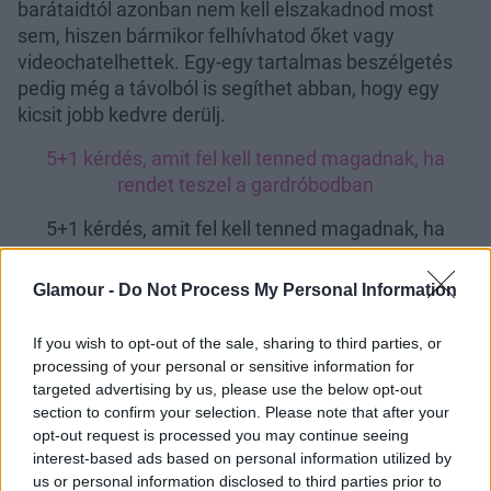
barátaidtól azonban nem kell elszakadnod most
sem, hiszen bármikor felhívhatod őket vagy
videochatelhettek. Egy-egy tartalmas beszélgetés
pedig még a távolból is segíthet abban, hogy egy
kicsit jobb kedvre derülj.
5+1 kérdés, amit fel kell tenned magadnak, ha
rendet teszel a gardróbodban
5+1 kérdés, amit fel kell tenned magadnak, ha
rendet teszel a gardróbodban
Glamour -
Do Not Process My Personal Information
If you wish to opt-out of the sale, sharing to third parties, or
processing of your personal or sensitive information for
targeted advertising by us, please use the below opt-out
section to confirm your selection. Please note that after your
opt-out request is processed you may continue seeing
interest-based ads based on personal information utilized by
us or personal information disclosed to third parties prior to