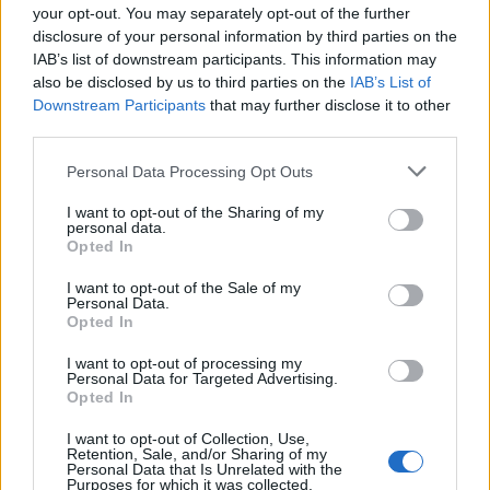
your opt-out. You may separately opt-out of the further
disclosure of your personal information by third parties on the
IAB’s list of downstream participants. This information may
also be disclosed by us to third parties on the
IAB’s List of
Downstream Participants
that may further disclose it to other
third parties.
Please note that this website/app uses one or more Google
Personal Data Processing Opt Outs
services and may gather and store information including but
not limited to your visit or usage behaviour. You may click to
I want to opt-out of the Sharing of my
Szűz (08.24 – 09.23.)
personal data.
grant or deny consent to Google and its third-party tags to
Élvezd ki, hogy végre van időd az öngondoskodásra.
Opted In
use your data for below specified purposes in below Google
Vegyél egy forró fürdőt, hallgasd a kedvenc
consent section.
I want to opt-out of the Sale of my
zenéidet, és gyújtsd meg a régóta a szekrényed
Personal Data.
mélyén lapuló illatgyertyáidat. Egy kis relaxáció a
Opted In
testedre és a lelkedre is jótékony hatást fog
I want to opt-out of processing my
kifejteni.
Personal Data for Targeted Advertising.
Opted In
Mérleg (09.24 – 10.23.)
I want to opt-out of Collection, Use,
Mindig is érdekelt a hátrányos helyzetben lévő
Retention, Sale, and/or Sharing of my
Personal Data that Is Unrelated with the
emberek sorsa, most pedig különösen nagy a
Purposes for which it was collected.