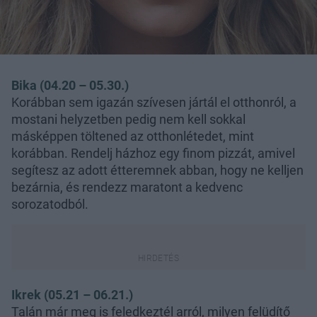
Bika (04.20 – 05.30.)
Korábban sem igazán szívesen jártál el otthonról, a
mostani helyzetben pedig nem kell sokkal
másképpen töltened az otthonlétedet, mint
korábban. Rendelj házhoz egy finom pizzát, amivel
segítesz az adott étteremnek abban, hogy ne kelljen
bezárnia, és rendezz maratont a kedvenc
sorozatodból.
Ikrek (05.21 – 06.21.)
Talán már meg is feledkeztél arról, milyen felüdítő