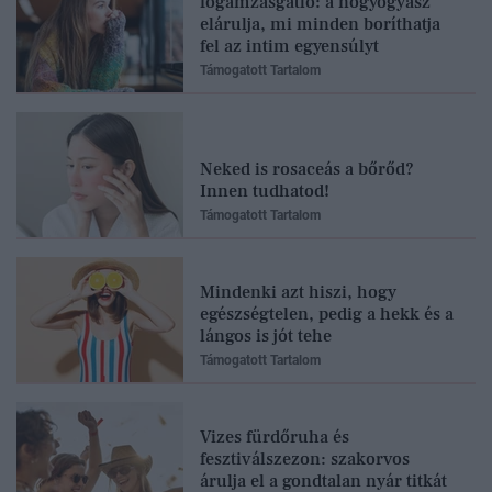
fogamzásgátló: a nőgyógyász
elárulja, mi minden boríthatja
fel az intim egyensúlyt
Támogatott Tartalom
Neked is rosaceás a bőrőd?
Innen tudhatod!
Támogatott Tartalom
Mindenki azt hiszi, hogy
egészségtelen, pedig a hekk és a
lángos is jót tehe
Támogatott Tartalom
Vizes fürdőruha és
fesztiválszezon: szakorvos
árulja el a gondtalan nyár titkát