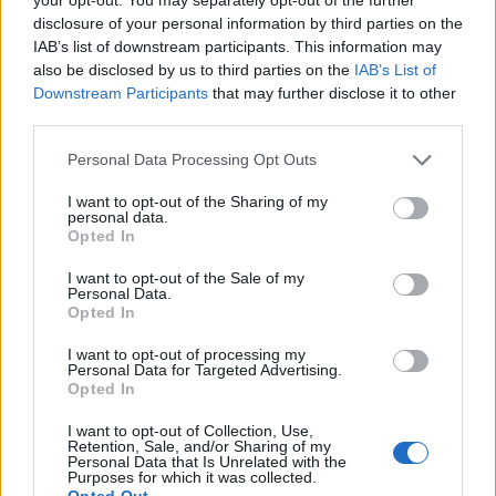
Aniston) és Phoebe (Lisa Kudrow)
disclosure of your personal information by third parties on the
IAB’s list of downstream participants. This information may
also be disclosed by us to third parties on the
IAB’s List of
Downstream Participants
that may further disclose it to other
third parties.
Please note that this website/app uses one or more Google
Personal Data Processing Opt Outs
4. Spinédzserek
services and may gather and store information including but
A Clueless film (Spinédzserek) Alicia Silverstone
not limited to your visit or usage behaviour. You may click to
I want to opt-out of the Sharing of my
personal data.
főszereplésével egy generáció öltözködését
grant or deny consent to Google and its third-party tags to
Opted In
inspirálta. Minden fiatal tini lány Cherhez akart
use your data for below specified purposes in below Google
consent section.
hasonlítani megjelenésben, beszédstílusban és
I want to opt-out of the Sale of my
Personal Data.
találékonyságban.
Opted In
I want to opt-out of processing my
Personal Data for Targeted Advertising.
Opted In
I want to opt-out of Collection, Use,
Retention, Sale, and/or Sharing of my
Personal Data that Is Unrelated with the
Purposes for which it was collected.
Opted Out