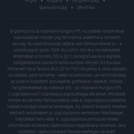
Anglia
Bulgária
Lengyelország
Spanyolország
Dél-Afrika
© glamour.hu © IndaNext Hungary Kft. Az oldalak tartalmával
kapcsolatban minden jog fenntartva, beleértve a tartalom
szöveg- és adatbányászat céljára való felhasználását is – a
szerzői jogról szóló 1999. évi LXXVI. törvény rendelkezései
értelmében a törvény 35/A. § (1) paragrafusa és a digitális
szolgáltatások piacairól szóló európai irányelv (Az Európai
Parlament és a Tanács (EU) 2019/790 Irányelve) 4. cikke alapján!
Az oldalak, azok tartalma - ideértve különösen, de nem kizárólag
az azokon közzétett szövegeket, grafikákat, képeket, fotókat,
hangfelvételeket és videókat stb. - az IndaNext Hungary Kft.
("Jogtulajdonos") kizárólagos jogosultsága alá esnek. Mindezek
minden és bármely felhasználása csak a Jogtulajdonos előzetes
írásbeli hozzájárulásával lehetséges. Az oldalról kivezető linkeken
elérhető tartalmakért a Jogtulajdonos semmilyen felelősséget,
helytállást nem vállal. A Jogtulajdonos pontos és hiteles
Kulcsfo
információk közlésére, tájékoztatás megadására törekszik, de a
múlhat, 
közlésből, tájékoztatásból fakadó esetleges károkért