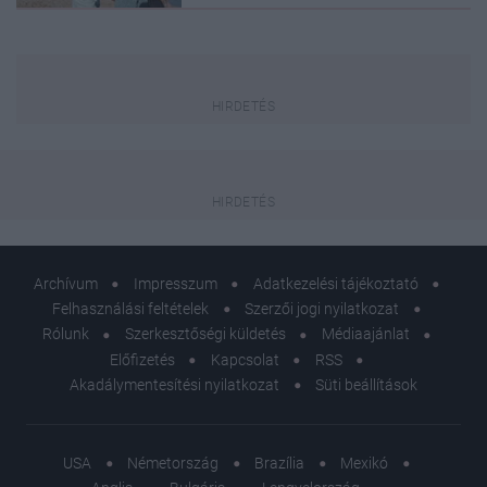
Archívum
Impresszum
Adatkezelési tájékoztató
Felhasználási feltételek
Szerzői jogi nyilatkozat
Rólunk
Szerkesztőségi küldetés
Médiaajánlat
Előfizetés
Kapcsolat
RSS
Akadálymentesítési nyilatkozat
Süti beállítások
USA
Németország
Brazília
Mexikó