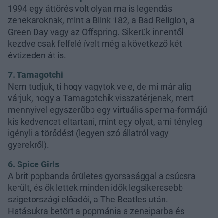
1994 egy áttörés volt olyan ma is legendás
zenekaroknak, mint a Blink 182, a Bad Religion, a
Green Day vagy az Offspring. Sikerük innentől
kezdve csak felfelé ívelt még a következő két
évtizeden át is.
7. Tamagotchi
Nem tudjuk, ti hogy vagytok vele, de mi már alig
várjuk, hogy a Tamagotchik visszatérjenek, mert
mennyivel egyszerűbb egy virtuális sperma-formájú
kis kedvencet eltartani, mint egy olyat, ami tényleg
igényli a törődést (legyen szó állatról vagy
gyerekről).
6. Spice Girls
A brit popbanda őrületes gyorsasággal a csúcsra
került, és ők lettek minden idők legsikeresebb
szigetországi előadói, a The Beatles után.
Hatásukra betört a popmánia a zeneiparba és