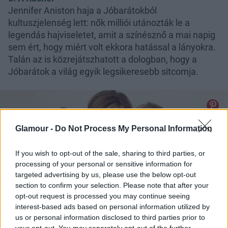
Jennifer Aniston haja a Jóbarátokból
kultuszjelenség lett: nők milliói utánozták le a
legendás hajviseletet, amit a színésznő a mai napig
sem ért, hogy miért volt ekkora hatással a lányokra.
Talán az is közrejátszhatott a dologban, hogy a
Jóbarátok a világ egyik legsikeresebb sitcomja.
Glamour -
Do Not Process My Personal Information
If you wish to opt-out of the sale, sharing to third parties, or
processing of your personal or sensitive information for
targeted advertising by us, please use the below opt-out
section to confirm your selection. Please note that after your
opt-out request is processed you may continue seeing
interest-based ads based on personal information utilized by
us or personal information disclosed to third parties prior to
Jóbarátok: Monica (Courteney Cox), Rachel (Jennifer
your opt-out. You may separately opt-out of the further