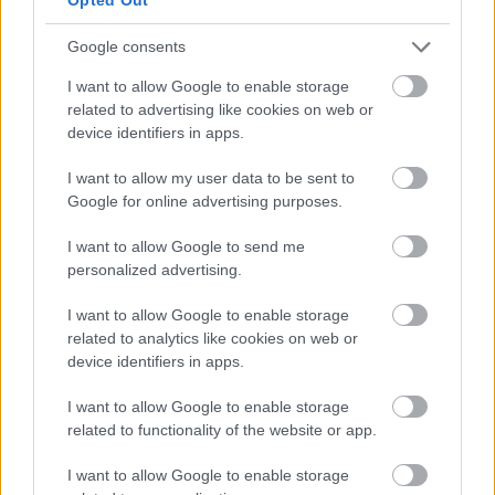
Google consents
I want to allow Google to enable storage
related to advertising like cookies on web or
device identifiers in apps.
3. Lázadó csaj
Egy korszakban, amikor az indie tényleg jelentett
I want to allow my user data to be sent to
valamit és, amikor az underground zenekarokról
Google for online advertising purposes.
való tudomásszerzés csak a postán érkező
magazinokból volt lehetséges, semelyik másik
I want to allow Google to send me
mozgalom nem volt bomlasztóbb, formabontóbb
personalized advertising.
vagy megrázóbb a lázadó csajokénál.
I want to allow Google to enable storage
related to analytics like cookies on web or
2. Disney
device identifiers in apps.
A '90-es évek volt a Disney reneszánsza. A Walt
Disney stúdió által tradicionálisan készített zenés
I want to allow Google to enable storage
rajzfilmek ismét hatalmas közkedveltségnek
related to functionality of the website or app.
örvendtek ebben az évtizedben. Ekkor jelent meg az
Aladdin, Az Oroszlánkirály és a Szépség és a
I want to allow Google to enable storage