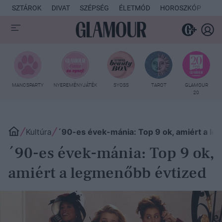
SZTÁROK
DIVAT
SZÉPSÉG
ÉLETMÓD
HOROSZKÓP
KU
MANCSPARTY
NYEREMÉNYJÁTÉK
SYOSS
TAROT
GLAMOUR
20
Kultúra
´90-es évek-mánia: Top 9 ok, amiért a l
´90-es évek-mánia: Top 9 ok,
amiért a legmenőbb évtized