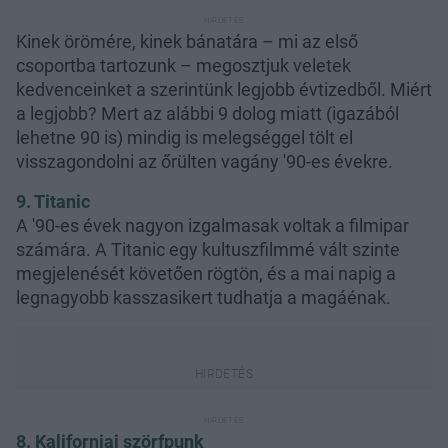
Kinek örömére, kinek bánatára – mi az első
csoportba tartozunk – megosztjuk veletek
kedvenceinket a szerintünk legjobb évtizedből. Miért
a legjobb? Mert az alábbi 9 dolog miatt (igazából
lehetne 90 is) mindig is melegséggel tölt el
visszagondolni az őrülten vagány '90-es évekre.
9. Titanic
A '90-es évek nagyon izgalmasak voltak a filmipar
számára. A Titanic egy kultuszfilmmé vált szinte
megjelenését követően rögtön, és a mai napig a
legnagyobb kasszasikert tudhatja a magáénak.
8. Kaliforniai szörfpunk