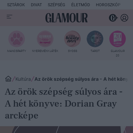
SZTÁROK
DIVAT
SZÉPSÉG
ÉLETMÓD
HOROSZKÓP
KU
MANCSPARTY
NYEREMÉNYJÁTÉK
SYOSS
TAROT
GLAMOUR
20
Kultúra
Az örök szépség súlyos ára - A hét könyv
Az örök szépség súlyos ára -
A hét könyve: Dorian Gray
arcképe