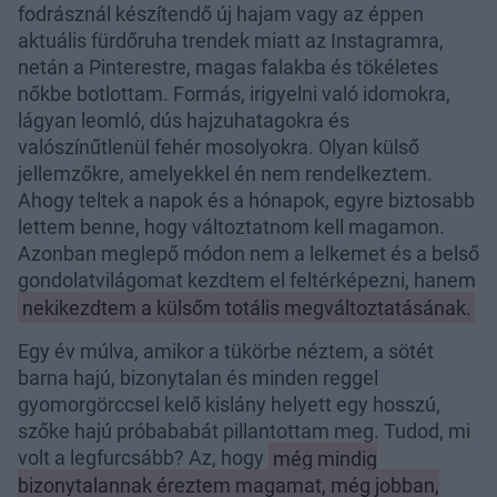
fodrásznál készítendő új hajam vagy az éppen
aktuális fürdőruha trendek miatt az Instagramra,
netán a Pinterestre, magas falakba és tökéletes
nőkbe botlottam. Formás, irigyelni való idomokra,
lágyan leomló, dús hajzuhatagokra és
valószínűtlenül fehér mosolyokra. Olyan külső
jellemzőkre, amelyekkel én nem rendelkeztem.
Ahogy teltek a napok és a hónapok, egyre biztosabb
lettem benne, hogy változtatnom kell magamon.
Azonban meglepő módon nem a lelkemet és a belső
gondolatvilágomat kezdtem el feltérképezni, hanem
nekikezdtem a külsőm totális megváltoztatásának.
Egy év múlva, amikor a tükörbe néztem, a sötét
barna hajú, bizonytalan és minden reggel
gyomorgörccsel kelő kislány helyett egy hosszú,
szőke hajú próbababát pillantottam meg. Tudod, mi
volt a legfurcsább? Az, hogy
még mindig
bizonytalannak éreztem magamat, még jobban,