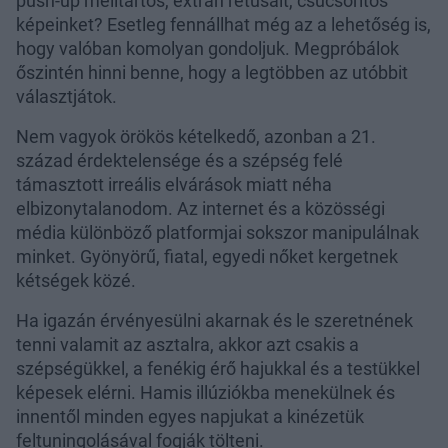
push-up melltartós, extrán retusált, csücsörítős
képeinket? Esetleg fennállhat még az a lehetőség is,
hogy valóban komolyan gondoljuk. Megpróbálok
őszintén hinni benne, hogy a legtöbben az utóbbit
választjátok.
Nem vagyok örökös kételkedő, azonban a 21.
század érdektelensége és a szépség felé
támasztott irreális elvárások miatt néha
elbizonytalanodom. Az internet és a közösségi
média különböző platformjai sokszor manipulálnak
minket. Gyönyörű, fiatal, egyedi nőket kergetnek
kétségek közé.
Ha igazán érvényesülni akarnak és le szeretnének
tenni valamit az asztalra, akkor azt csakis a
szépségükkel, a fenékig érő hajukkal és a testükkel
képesek elérni. Hamis illúziókba menekülnek és
innentől minden egyes napjukat a kinézetük
feltuningolásával fogják tölteni.