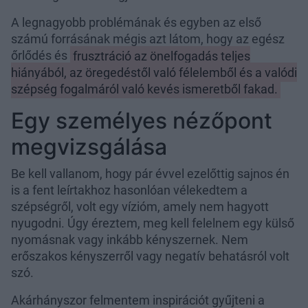
A legnagyobb problémának és egyben az első
számú forrásának mégis azt látom, hogy az egész
őrlődés és
frusztráció az önelfogadás teljes
hiányából, az öregedéstől való félelemből és a valódi
szépség fogalmáról való kevés ismeretből fakad.
Egy személyes nézőpont
megvizsgálása
Be kell vallanom, hogy pár évvel ezelőttig sajnos én
is a fent leírtakhoz hasonlóan vélekedtem a
szépségről, volt egy vízióm, amely nem hagyott
nyugodni. Úgy éreztem, meg kell felelnem egy külső
nyomásnak vagy inkább kényszernek. Nem
erőszakos kényszerről vagy negatív behatásról volt
szó.
Akárhányszor felmentem inspirációt gyűjteni a