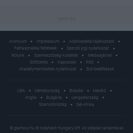
Archívum
Impresszum
Adatkezelési tájékoztató
Felhasználási feltételek
Szerzői jogi nyilatkozat
Rólunk
Szerkesztőségi küldetés
Médiaajánlat
Előfizetés
Kapcsolat
RSS
Akadálymentesítési nyilatkozat
Süti beállítások
USA
Németország
Brazília
Mexikó
Anglia
Bulgária
Lengyelország
Spanyolország
Dél-Afrika
© glamour.hu © IndaNext Hungary Kft. Az oldalak tartalmával