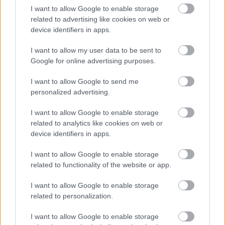
I want to allow Google to enable storage
Az ifjú meg sem akarja hallgatni ezeket a szavakat,
related to advertising like cookies on web or
elméjében száz meg száz furcsa, pokoli gondolat
device identifiers in apps.
motoszkál. "
Talán én is az ördög oltárára
I want to allow my user data to be sent to
helyezhetném a lelkemet
." Innentől pedig szinte
Google for online advertising purposes.
felgyorsulnak az események és váratlan
fordulatokkal találja szemben magát Dorian is,
I want to allow Google to send me
illetve a kedves olvasó is.
personalized advertising.
Azonban belevetve magát a romlott társadalom
I want to allow Google to enable storage
mindennapjaiba, a bordélyházak vöröslő kéjébe és a
related to analytics like cookies on web or
pillanatnyi örömök tengerébe, könnyen rájön arra,
device identifiers in apps.
hogy ki is ő valójában. Semmit sem utasított el,
I want to allow Google to enable storage
mindent kipróbál és igyekszik eleget tenni egy
related to functionality of the website or app.
tanácsnak, miszerint az embernek égnie kell, mindig
a lehető leghevesebben!
I want to allow Google to enable storage
related to personalization.
Hiszen nem bánjuk meg azt, ami jó.
Egyfajta carpe
diem érzet vegyül a történet minden egyes kis
I want to allow Google to enable storage
mozzanatába
, amíg azt nem látjuk, hogy Dorian