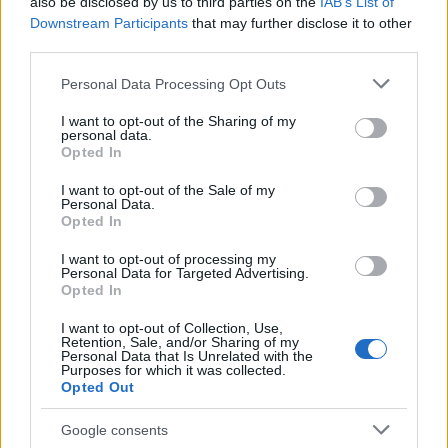
also be disclosed by us to third parties on the
IAB’s List of
Downstream Participants
that may further disclose it to other
Úgy éreztem, hogy a sejtelmes, baljós történet akár
third parties.
rólam is szólhatna. Merészebbet mondok: akár rólad
is! Közhelyek és unalmas sorok helyett váratlan
Please note that this website/app uses one or more Google
Personal Data Processing Opt Outs
services and may gather and store information including but
fordulatokat, mindannyiunk számára
ismerős
not limited to your visit or usage behaviour. You may click to
I want to opt-out of the Sharing of my
élethelyzeteket és a hiúság bűnös témáját
personal data.
grant or deny consent to Google and its third-party tags to
feszegeti.
Opted In
use your data for below specified purposes in below Google
consent section.
A sorok között olvasva ráébredünk, hogy valójában
I want to opt-out of the Sale of my
Personal Data.
mindannyian Dorian Gray-ek vagyunk legbelül. Akár
Opted In
csak a történetben eleinte ártatlan, ám gyönyörű fiú,
I want to opt-out of processing my
aki szinte nincs is tisztában külső adottságaival.
Personal Data for Targeted Advertising.
Opted In
A róla készült festmény fájóan élethű, ő pedig a
képet nézegetve eszmél csak rá igazán, hogy az
I want to opt-out of Collection, Use,
Retention, Sale, and/or Sharing of my
arca nem maradhat örökké ilyen csodálatos. Basil, a
Personal Data that Is Unrelated with the
Purposes for which it was collected.
festő próbálja megnyugtatni a hiú Doriant és egy
Opted Out
nagy igazságot súg a fülébe:
Google consents
"Van, ami a múlandóság miatt értékes
."