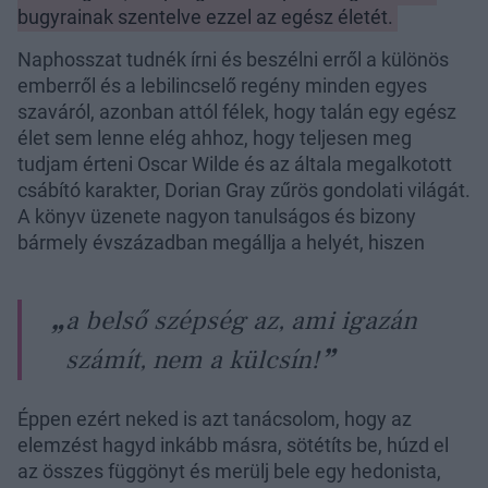
bugyrainak szentelve ezzel az egész életét.
Naphosszat tudnék írni és beszélni erről a különös
emberről és a lebilincselő regény minden egyes
szaváról, azonban attól félek, hogy talán egy egész
élet sem lenne elég ahhoz, hogy teljesen meg
tudjam érteni Oscar Wilde és az általa megalkotott
csábító karakter, Dorian Gray zűrös gondolati világát.
A könyv üzenete nagyon tanulságos és bizony
bármely évszázadban megállja a helyét, hiszen
a belső szépség az, ami igazán
számít, nem a külcsín!
Éppen ezért neked is azt tanácsolom, hogy az
elemzést hagyd inkább másra, sötétíts be, húzd el
az összes függönyt és merülj bele egy hedonista,