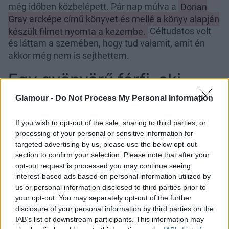
még időben közbelépett. Pár nap múlva a
Dorian
Gray arcképe című könyvet és mellé a könyv alapján
készült filmet nyomta a kezembe.
Céltudatos volt
és láttam a szemében, hogy tud valamit, amit én
akkor még nem is sejthettem.
Egy gyönyörű férfi, aki
eladta a lelkét: Dorian Gray
Glamour -
Do Not Process My Personal Information
nyomában
If you wish to opt-out of the sale, sharing to third parties, or
processing of your personal or sensitive information for
Szeretném leszögezni, hogy sohasem rajongtam
targeted advertising by us, please use the below opt-out
igazán a klasszikus művekért. Azonban a Dorian
section to confirm your selection. Please note that after your
Gray arcképe csak úgy olvastatta magát. A benne
opt-out request is processed you may continue seeing
lévő karakterek, különösen az ifjú Dorian Gray már
interest-based ads based on personal information utilized by
az első oldalakon megmozgatott bennem valamit.
us or personal information disclosed to third parties prior to
your opt-out. You may separately opt-out of the further
Egy belső megérzés alapján már a könyv első tíz
disclosure of your personal information by third parties on the
oldala alatt azt sugallta, hogy megéri végig
IAB’s list of downstream participants. This information may
olvasnom Oscar Wilde méltán híres művét.