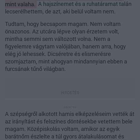
mint valaha.
A hajszínemet és a ruhatáramat talán
lecserélhettem, de azt, aki belül voltam nem.
Tudtam, hogy becsapom magam. Nem voltam
önazonos. Az utcára lépve olyan érzetem volt,
mintha semmi sem változott volna. Nem a
figyelemre vágytam valójában, hanem arra, hogy
elég jó lehessek. Dicséretre és elismerésre
szomjaztam, mint ahogyan mindannyian ebben a
furcsának tűnő világban.
A szépségről alkotott hamis elképzeléseim vették át
az irányítást és felszínes döntésekbe vetettem bele
magam. Középiskolás voltam, amikor az egyik
barátnőm észlelte a túl gyors átalakulásomat és