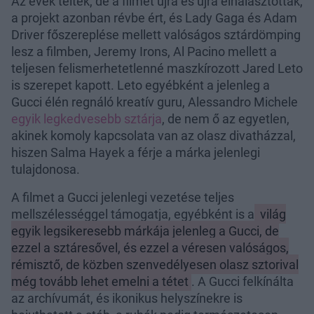
Az évek teltek, de a filmet újra és újra elhalasztották,
a projekt azonban révbe ért, és Lady Gaga és Adam
Driver főszereplése mellett valóságos sztárdömping
lesz a filmben, Jeremy Irons, Al Pacino mellett a
teljesen felismerhetetlenné maszkírozott Jared Leto
is szerepet kapott. Leto egyébként a jelenleg a
Gucci élén regnáló kreatív guru, Alessandro Michele
egyik legkedvesebb sztárja
, de nem ő az egyetlen,
akinek komoly kapcsolata van az olasz divatházzal,
hiszen Salma Hayek a férje a márka jelenlegi
tulajdonosa.
A filmet a Gucci jelenlegi vezetése teljes
mellszélességgel támogatja, egyébként is a
világ
egyik legsikeresebb márkája jelenleg a Gucci, de
ezzel a sztáresővel, és ezzel a véresen valóságos,
rémisztő, de közben szenvedélyesen olasz sztorival
még tovább lehet emelni a tétet
. A Gucci felkínálta
az archívumát, és ikonikus helyszínekre is