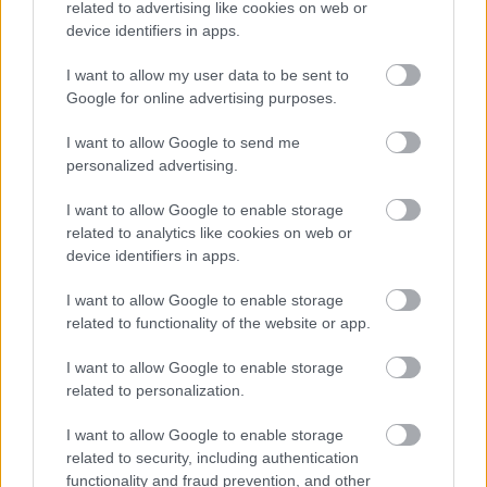
related to advertising like cookies on web or
device identifiers in apps.
A film előzetese mindenesetre most megérkezett,
és az már most látszik, hogy Ridley Scott nem
I want to allow my user data to be sent to
fukarkodott semmivel.
A látvány, a színészek, a
Google for online advertising purposes.
ruhák, a hangulat mind azonnal berántják az embert,
I want to allow Google to send me
már a kétperces előzetes során is.
Egy valami
personalized advertising.
furcsa számunkra egy kissé, hogy vajon mi szükség
volt rá, hogy az eredetileg amúgy olaszul beszélő
I want to allow Google to enable storage
karakterek álolasz akcentussal szólaljanak meg. Ez
related to analytics like cookies on web or
biztosan plusz erőfeszítést igényelt a szereplőktől,
device identifiers in apps.
de ha belegondolunk, semmi értelme nem volt ezzel
I want to allow Google to enable storage
kínozni őket.
related to functionality of the website or app.
Ennek ellenére a House of Gucci minden bizonnyal
I want to allow Google to enable storage
az év egyik legjobban várt filmje lesz,
related to personalization.
divatrajongóknak egészen biztosan!
I want to allow Google to enable storage
related to security, including authentication
functionality and fraud prevention, and other