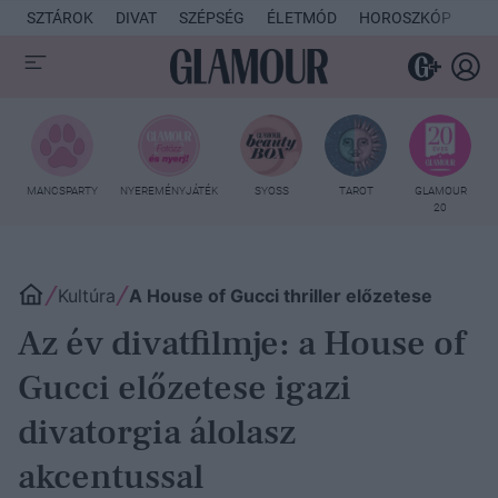
SZTÁROK
DIVAT
SZÉPSÉG
ÉLETMÓD
HOROSZKÓP
KU
MANCSPARTY
NYEREMÉNYJÁTÉK
SYOSS
TAROT
GLAMOUR
20
Kultúra
A House of Gucci thriller előzetese
Az év divatfilmje: a House of
Gucci előzetese igazi
divatorgia álolasz
akcentussal