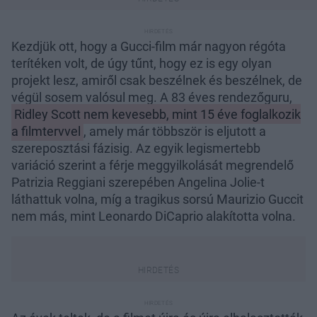
Kezdjük ott, hogy a Gucci-film már nagyon régóta
terítéken volt, de úgy tűnt, hogy ez is egy olyan
projekt lesz, amiről csak beszélnek és beszélnek, de
végül sosem valósul meg. A 83 éves rendezőguru,
Ridley Scott nem kevesebb, mint 15 éve foglalkozik
a filmtervvel
, amely már többször is eljutott a
szereposztási fázisig. Az egyik legismertebb
variáció szerint a férje meggyilkolását megrendelő
Patrizia Reggiani szerepében Angelina Jolie-t
láthattuk volna, míg a tragikus sorsú Maurizio Guccit
nem más, mint Leonardo DiCaprio alakította volna.