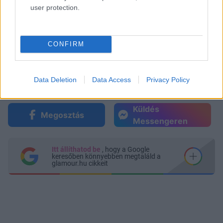
user protection.
CONFIRM
Data Deletion
Data Access
Privacy Policy
Küldés
Megosztás
Messengeren
Itt állíthatod be
, hogy a Google
keresőben könnyebben megtaláld a
glamour.hu cikkeit