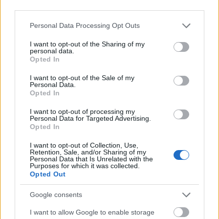
Minden idők legstílusosabb filmjei
third parties.
Please note that this website/app uses one or more Google
Personal Data Processing Opt Outs
services and may gather and store information including but
Természetesen egy ekkora volumenű projektnek
not limited to your visit or usage behaviour. You may click to
I want to opt-out of the Sharing of my
ellenlábasa is jócskán akad. A 2016-ban a
personal data.
grant or deny consent to Google and its third-party tags to
börtönbüntetését letöltő Patrizia Reggiani első
Opted In
use your data for below specified purposes in below Google
sorban Lady Gagát kritizálta, méghozzá azért, mert
consent section.
I want to opt-out of the Sale of my
egyáltalán nem kereste őt a szerep kapcsán.
Personal Data.
Ugyanakkor a Gucci-család sem lelkesedik a filmért.
Opted In
Patrizia Gucci, az elhunyt Maurizio unokahúga, a
I want to opt-out of processing my
család nevében tiltakozott az ellen, hogy a film
Personal Data for Targeted Advertising.
Opted In
kiárusítja a családjuk történetét, és olyan dolgokból
csinálnak filmet, ami vagy a család saját
I want to opt-out of Collection, Use,
magánügyének tekinthető, vagy egyenesen
Retention, Sale, and/or Sharing of my
Personal Data that Is Unrelated with the
kitaláció. A család a teljes film megismeréséig vár
Purposes for which it was collected.
Opted Out
azzal, hogy jogi útra tereljék-e a kifogásaikat.
Google consents
I want to allow Google to enable storage