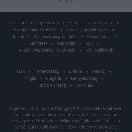
Archívum
Impresszum
Adatkezelési tájékoztató
Felhasználási feltételek
Szerzői jogi nyilatkozat
Rólunk
Szerkesztőségi küldetés
Médiaajánlat
Előfizetés
Kapcsolat
RSS
Akadálymentesítési nyilatkozat
Süti beállítások
USA
Németország
Brazília
Mexikó
Anglia
Bulgária
Lengyelország
Spanyolország
Dél-Afrika
© glamour.hu © IndaNext Hungary Kft. Az oldalak tartalmával
kapcsolatban minden jog fenntartva, beleértve a tartalom
szöveg- és adatbányászat céljára való felhasználását is – a
szerzői jogról szóló 1999. évi LXXVI. törvény rendelkezései