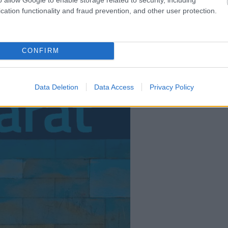
ennapi dilemmáinkat, egészen a
cation functionality and fraud prevention, and other user protection.
k fájdalmáig. A kötet egyszerre játékos
 átgondolni.
CONFIRM
Data Deletion
Data Access
Privacy Policy