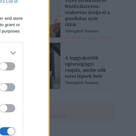
Vizes fürdőruha és
B’s List of
fesztiválszezon:
szakorvos árulja el a
gondtalan nyár
er and store
titkát
to grant or
ed purposes
Támogatott Tartalom
A leggyakoribb
egészségügyi
csapda, amibe nők
ezrei lépnek bele
Támogatott Tartalom