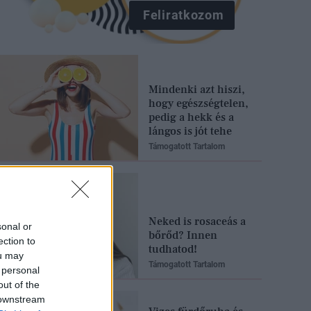
Feliratkozom
Mindenki azt hiszi,
hogy egészségtelen,
pedig a hekk és a
lángos is jót tehe
Támogatott Tartalom
Neked is rosaceás a
sonal or
bőrőd? Innen
ection to
tudhatod!
ou may
Támogatott Tartalom
 personal
out of the
 downstream