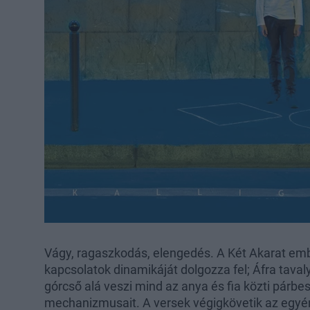
Vágy, ragaszkodás, elengedés. A Két Akarat embe
kapcsolatok dinamikáját dolgozza fel; Áfra tava
górcső alá veszi mind az anya és fia közti párb
mechanizmusait. A versek végigkövetik az egyéni