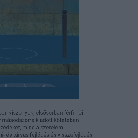
ri viszonyok, elsősorban férfi-női
ly másodszorra kiadott kötetében
eszédeket, mind a szerelem
- és társas fejlődés és visszafejlődés