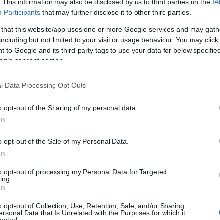
. This information may also be disclosed by us to third parties on the
IA
Participants
that may further disclose it to other third parties.
 that this website/app uses one or more Google services and may gath
including but not limited to your visit or usage behaviour. You may click 
 to Google and its third-party tags to use your data for below specifi
ogle consent section.
l Data Processing Opt Outs
o opt-out of the Sharing of my personal data.
In
o opt-out of the Sale of my Personal Data.
In
to opt-out of processing my Personal Data for Targeted
ing.
In
o opt-out of Collection, Use, Retention, Sale, and/or Sharing
ersonal Data that Is Unrelated with the Purposes for which it
lected.