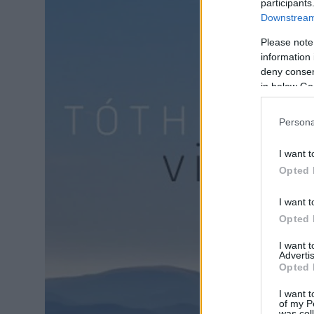
participants
Downstream 
Please note
information 
deny consent
in below Go
Persona
I want t
Opted 
I want t
Opted 
I want 
Advertis
Opted 
I want t
of my P
was col