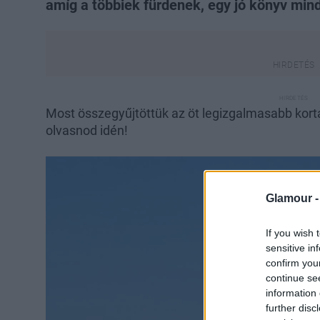
amíg a többiek fürdenek, egy jó könyv mindi
Most összegyűjtöttük az öt legizgalmasabb kortár
olvasnod idén!
Glamour 
If you wish 
sensitive in
confirm you
continue se
information 
further disc