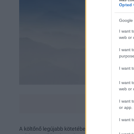
Opted 
Google 
I want t
web or d
I want t
purpose
I want 
I want t
web or d
I want t
or app.
I want t
A költőnő legújabb kötetében szokványos történ
I want t