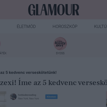
ÉLETMÓD
HOROSZKÓP
KULTÚ
ÁTÉK
SYOSS
 az 5 kedvenc verseskötetünk!
zexi! Íme az 5 kedvenc versesk