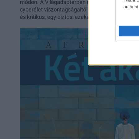
módon. A Világadapterben megtalálhatjuk mind
authenti
cyberélet viszontagságaitól a fogyókúra reklámo
és kritikus, egy biztos: ezeket a sorokat érdemes