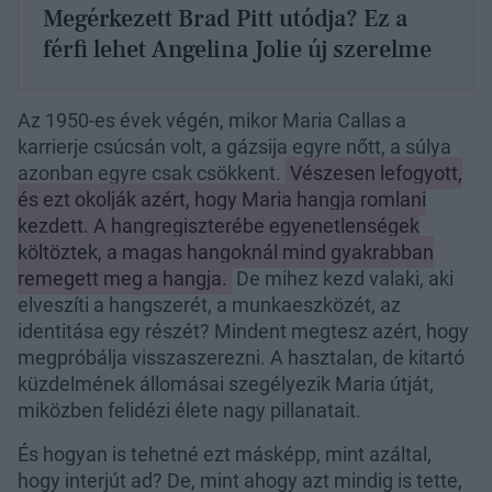
Megérkezett Brad Pitt utódja? Ez a
férfi lehet Angelina Jolie új szerelme
Az 1950-es évek végén, mikor Maria Callas a
karrierje csúcsán volt, a gázsija egyre nőtt, a súlya
azonban egyre csak csökkent.
Vészesen lefogyott,
és ezt okolják azért, hogy Maria hangja romlani
kezdett. A hangregiszterébe egyenetlenségek
költöztek, a magas hangoknál mind gyakrabban
remegett meg a hangja.
De mihez kezd valaki, aki
elveszíti a hangszerét, a munkaeszközét, az
identitása egy részét? Mindent megtesz azért, hogy
megpróbálja visszaszerezni. A hasztalan, de kitartó
küzdelmének állomásai szegélyezik Maria útját,
miközben felidézi élete nagy pillanatait.
És hogyan is tehetné ezt másképp, mint azáltal,
hogy interjút ad? De, mint ahogy azt mindig is tette,