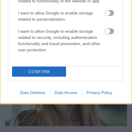
related to functionality of the website or app.
lakásából kihallatszó elsöprő ének megállította az
embereket Párizs utcáin, hogy még egyszer utoljára
I want to allow Google to enable storage
related to personalization.
hallhassanak valami megismételhetetlent.
Katartikus pillanat ez mindannyiunk, így Maria
I want to allow Google to enable storage
számára is.
related to security, including authentication
functionality and fraud prevention, and other
user protection.
CONFIRM
Data Deletion
Data Access
Privacy Policy