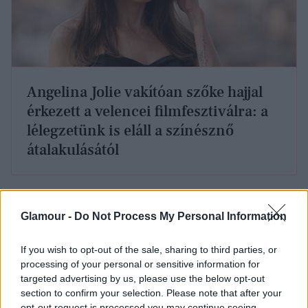
Angelina Jolie vakítóan szőke hajjal
érkezett a velencei filmfesztiválra: a
lélegzetünk is eláll a színésznő
átalakulásától
Az 1950-es években minden valamirevaló operaház
színpadán megfordult: énekelt a milánói La
Glamour -
Do Not Process My Personal Information
Scalában, a londoni Royal Opera House-ban, a
chicagói Lyric Theatre-ben vagy a New York-i
If you wish to opt-out of the sale, sharing to third parties, or
Metropolitan Operában. Maria soha nem érte be az
processing of your personal or sensitive information for
egyszerű szerepekkel, s hamarosan híressé vált a
targeted advertising by us, please use the below opt-out
hibátlan, bel canto éneklési technikájáról, melynek
section to confirm your selection. Please note that after your
opt-out request is processed you may continue seeing