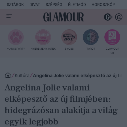
SZTÁROK
DIVAT
SZÉPSÉG
ÉLETMÓD
HOROSZKÓP
KU
MANCSPARTY
NYEREMÉNYJÁTÉK
SYOSS
TAROT
GLAMOUR
20
Kultúra
Angelina Jolie valami elképesztő az új fil
Angelina Jolie valami
elképesztő az új filmjében:
hidegrázósan alakítja a világ
egyik legjobb