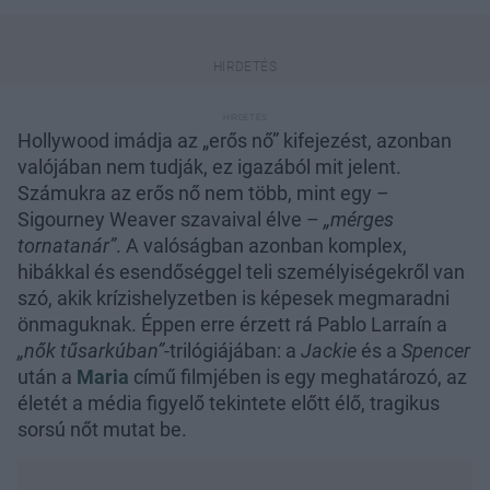
Hollywood imádja az „erős nő” kifejezést, azonban
valójában nem tudják, ez igazából mit jelent.
Számukra az erős nő nem több, mint egy –
Sigourney Weaver szavaival élve –
„mérges
tornatanár”
. A valóságban azonban komplex,
hibákkal és esendőséggel teli személyiségekről van
szó, akik krízishelyzetben is képesek megmaradni
önmaguknak. Éppen erre érzett rá Pablo Larraín a
„nők tűsarkúban”
-trilógiájában: a
Jackie
és a
Spencer
után a
Maria
című filmjében is egy meghatározó, az
életét a média figyelő tekintete előtt élő, tragikus
sorsú nőt mutat be.