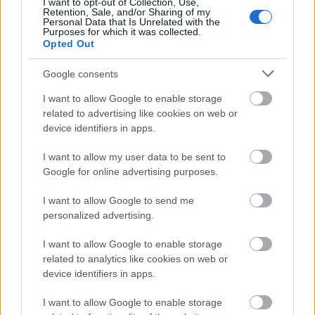
I want to opt-out of Collection, Use,
Retention, Sale, and/or Sharing of my
Personal Data that Is Unrelated with the
Purposes for which it was collected.
Opted Out
Google consents
I want to allow Google to enable storage
related to advertising like cookies on web or
device identifiers in apps.
I want to allow my user data to be sent to
Google for online advertising purposes.
A színésznő arca és Maria hangja egyre jobban
összeolvad
I want to allow Google to send me
personalized advertising.
Fotó:
Profimedia
I want to allow Google to enable storage
related to analytics like cookies on web or
Maria Callas végső előadását nézve úgy érezzük
device identifiers in apps.
magunkat a mozi székében ülve, mintha Callas egy
fellépésének csodáját tapasztalhatnánk meg egy
I want to allow Google to enable storage
operaházban.
Persze, hogy a filmben a Maria