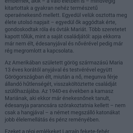
embernek, akik – a való életben is – mindvégig
kitartottak a gyakran nehéz természetű
operaénekesnő mellett. Egyedül velük osztotta meg
élete utolsó napjait – egyedül ők aggódtak érte,
gondoskodtak róla és óvták Mariát. Több szeretetet
kapott tőlük, mint a saját családjától: apja ekkorra
már nem élt, édesanyjával és nővérével pedig már
rég megromlott a kapcsolata.
Az Amerikában született görög származású Maria
13 éves korától anyjával és testvérével együtt
Görögországban élt, miután a nő, megunva férje
állandó hűtlenségét, visszaköltöztette családját
szülőhazájába. Az 1940-es években a kamasz
Mariának, aki ekkor már énekesnőnek tanult,
édesanyja parancsára szórakoztatnia kellett – nem
csak a hangjával – a német megszálló katonákat
jobb élelemellátás és pénz reményében.
Ezeket a régi emlékeket Larraín fekete-fehér