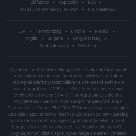
Előfizetés
Kapcsolat
RSS
Akadálymentesítési nyilatkozat
Süti beállítások
USA
Németország
Brazília
Mexikó
Anglia
Bulgária
Lengyelország
Spanyolország
Dél-Afrika
© glamour.hu © IndaNext Hungary Kft. Az oldalak tartalmával
kapcsolatban minden jog fenntartva, beleértve a tartalom
szöveg- és adatbányászat céljára való felhasználását is – a
szerzői jogról szóló 1999. évi LXXVI. törvény rendelkezései
értelmében a törvény 35/A. § (1) paragrafusa és a digitális
szolgáltatások piacairól szóló európai irányelv (Az Európai
Parlament és a Tanács (EU) 2019/790 Irányelve) 4. cikke alapján!
Az oldalak, azok tartalma - ideértve különösen, de nem kizárólag
az azokon közzétett szövegeket, grafikákat, képeket, fotókat,
hangfelvételeket és videókat stb. - az IndaNext Hungary Kft.
("Jogtulajdonos") kizárólagos jogosultsága alá esnek. Mindezek