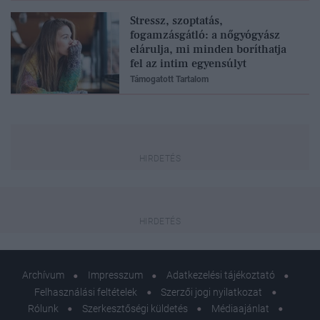
Stressz, szoptatás,
fogamzásgátló: a nőgyógyász
elárulja, mi minden boríthatja
fel az intim egyensúlyt
Támogatott Tartalom
Archívum
Impresszum
Adatkezelési tájékoztató
Felhasználási feltételek
Szerzői jogi nyilatkozat
Rólunk
Szerkesztőségi küldetés
Médiaajánlat