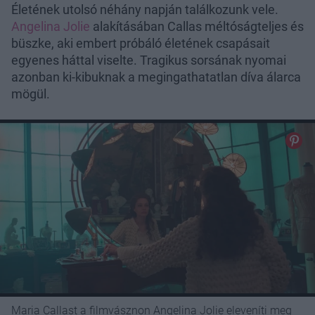
Életének utolsó néhány napján találkozunk vele.
Angelina Jolie
alakításában Callas méltóságteljes és
büszke, aki embert próbáló életének csapásait
egyenes háttal viselte. Tragikus sorsának nyomai
azonban ki-kibuknak a megingathatatlan díva álarca
mögül.
Maria Callast a filmvásznon Angelina Jolie eleveníti meg