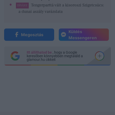
Tengerparttá vált a kisoroszi Szigetcsúcs:
DÍVÁNY
a dunai aszály varázslata
Küldés
Megosztás
Messengeren
Itt állíthatod be
, hogy a Google
keresőben könnyebben megtaláld a
glamour.hu cikkeit