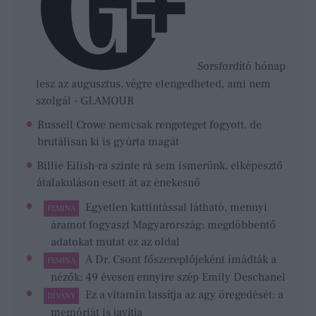
Sorsfordító hónap
lesz az augusztus, végre elengedheted, ami nem
szolgál - GLAMOUR
Russell Crowe nemcsak rengeteget fogyott, de
brutálisan ki is gyúrta magát
Billie Eilish-ra szinte rá sem ismerünk, elképesztő
átalakuláson esett át az énekesnő
Egyetlen kattintással látható, mennyi
FEMINA
áramot fogyaszt Magyarország: megdöbbentő
adatokat mutat ez az oldal
A Dr. Csont főszereplőjeként imádták a
FEMINA
nézők: 49 évesen ennyire szép Emily Deschanel
Ez a vitamin lassítja az agy öregedését: a
DÍVÁNY
memóriát is javítja