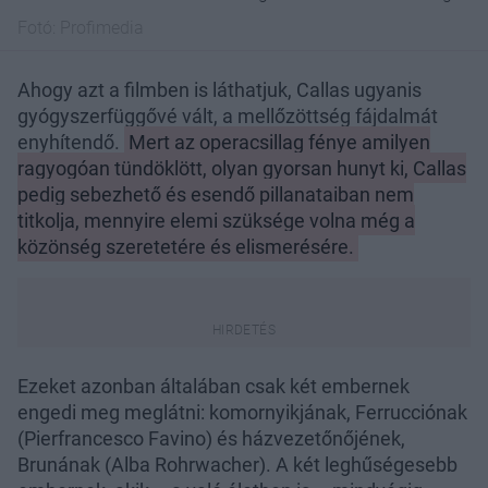
Fotó:
Profimedia
Ahogy azt a filmben is láthatjuk, Callas ugyanis
gyógyszerfüggővé vált, a mellőzöttség fájdalmát
enyhítendő.
Mert az operacsillag fénye amilyen
ragyogóan tündöklött, olyan gyorsan hunyt ki, Callas
pedig sebezhető és esendő pillanataiban nem
titkolja, mennyire elemi szüksége volna még a
közönség szeretetére és elismerésére.
Ezeket azonban általában csak két embernek
engedi meg meglátni: komornyikjának, Ferrucciónak
(Pierfrancesco Favino) és házvezetőnőjének,
Brunának (Alba Rohrwacher). A két leghűségesebb