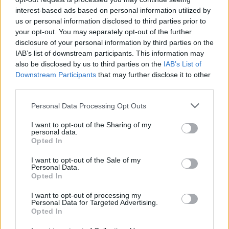
lényege a tökéletes dallamformálás. Az e stílusban
interest-based ads based on personal information utilized by
írt operákban a dalszerzők hangszerként tekintettek
us or personal information disclosed to third parties prior to
az énekhangra – Maria Callas esetében pedig
your opt-out. You may separately opt-out of the further
nagyon nem álltak távol a valóságtól.
disclosure of your personal information by third parties on the
IAB’s list of downstream participants. This information may
A megismételhetetlen
also be disclosed by us to third parties on the
IAB’s List of
Downstream Participants
that may further disclose it to other
hang
third parties.
A film Maria Callas utolsó perceivel és a fekete-
Please note that this website/app uses one or more Google
Personal Data Processing Opt Outs
fehérben a kamerába éneklő operacsillaggal nyit.
services and may gather and store information including but
Kezdetben Angelina Jolie-t látod és Maria Callas
not limited to your visit or usage behaviour. You may click to
I want to opt-out of the Sharing of my
personal data.
grant or deny consent to Google and its third-party tags to
hangját hallod – elsőre ledobja az éneket a
Opted In
use your data for below specified purposes in below Google
színésznő arca. Azonban ahogy egyre inkább
consent section.
I want to opt-out of the Sale of my
megismerjük Mariát, egyre többször látjuk Jolie-t az
Personal Data.
énekesnőként előadás közben a színpadon, és
Opted In
minél többször halljuk Callas felejthetetlen áriáit,
I want to opt-out of processing my
eljutunk odáig, hogy Jolie-t szinte megszállja La
Personal Data for Targeted Advertising.
Divina szelleme.
Opted In