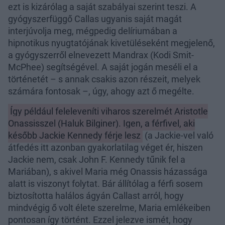
ezt is kizárólag a saját szabályai szerint teszi. A
gyógyszerfüggő Callas ugyanis saját magát
interjúvolja meg, mégpedig delíriumában a
hipnotikus nyugtatójának kivetüléseként megjelenő,
a gyógyszerről elnevezett Mandrax (Kodi Smit-
McPhee) segítségével. A saját jogán meséli el a
történetét – s annak csakis azon részeit, melyek
számára fontosak –, úgy, ahogy azt ő megélte.
Így például feleleveníti viharos szerelmét Aristotle
Onassisszel (Haluk Bilginer). Igen, a férfivel, aki
később Jackie Kennedy férje lesz
(a Jackie-vel való
átfedés itt azonban gyakorlatilag véget ér, hiszen
Jackie nem, csak John F. Kennedy tűnik fel a
Mariában), s akivel Maria még Onassis házassága
alatt is viszonyt folytat. Bár állítólag a férfi sosem
biztosította halálos ágyán Callast arról, hogy
mindvégig ő volt élete szerelme, Maria emlékeiben
pontosan így történt. Ezzel jelezve ismét, hogy