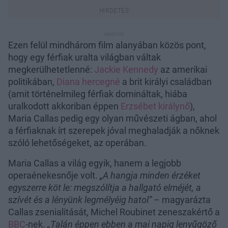
Ezen felül mindhárom film alanyában közös pont,
hogy egy férfiak uralta világban váltak
megkerülhetetlenné:
Jackie Kennedy
az amerikai
politikában,
Diana hercegné
a brit királyi családban
(amit történelmileg férfiak domináltak, hiába
uralkodott akkoriban éppen
Erzsébet királynő
),
Maria Callas pedig egy olyan művészeti ágban, ahol
a férfiaknak írt szerepek jóval meghaladják a nőknek
szóló lehetőségeket, az operában.
Maria Callas a világ egyik, hanem a legjobb
operaénekesnője volt.
„A hangja minden érzéket
egyszerre köt le: megszólítja a hallgató elméjét, a
szívét és a lényünk legmélyéig hatol”
– magyarázta
Callas zsenialitását, Michel Roubinet zeneszakértő a
BBC
-nek.
„Talán éppen ebben a mai napig lenyűgöző