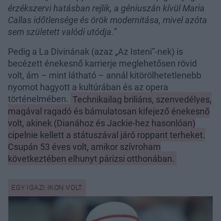
érzékszervi hatásban rejlik, a géniuszán kívül Maria
Callas időtlensége és örök modernitása, mivel azóta
sem született valódi utódja.”
Pedig a La Divinának (azaz „Az Isteni”-nek) is
becézett énekesnő karrierje meglehetősen rövid
volt, ám – mint látható – annál kitörölhetetlenebb
nyomot hagyott a kultúrában és az opera
történelmében.
Technikailag briliáns, szenvedélyes,
magával ragadó és bámulatosan kifejező énekesnő
volt, akinek (Dianához és Jackie-hez hasonlóan)
cipelnie kellett a státuszával járó roppant terheket.
Csupán 53 éves volt, amikor szívroham
következtében elhunyt párizsi otthonában.