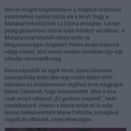
Steven Knight forgatókönyve a mágikus realizmus
eszközeihez nyúlva húzza alá a tényt, hogy a
Mariával beköltöztünk La Divina elméjébe. Larraín
pedig gyönyörűen tolmácsolja mindezt vizuálisan. A
Mandraxszal készülő interjú során (a
Magyarországon forgatott) Párizs utcáin kalauzol
végig minket, ahol szinte minden sarokban egy-egy
előadás elevenedik meg.
Kórus képződik az egyik téren, ázsiai táncosok
koreográfiája kíséri őket egy másik épület előtt.
Mandrax az interjúsorozat végéhez érve megjegyzi
Maria Callasnak, hogy beleszeretett. Mire a díva
csak annyit válaszol:
„Ez gyakran megesik”
. Nem
csodálkozunk. Hiszen a Maria során mi is szép
lassan beleszerettünk Maria Callasba, a magával
ragadó és elbűvölő, isteni tehetségbe.