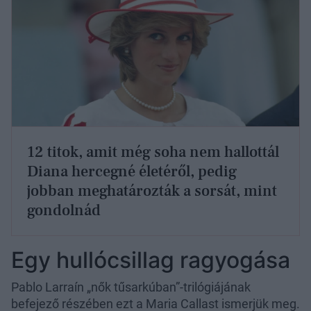
12 titok, amit még soha nem hallottál
Diana hercegné életéről, pedig
jobban meghatározták a sorsát, mint
gondolnád
Egy hullócsillag ragyogása
Pablo Larraín „nők tűsarkúban”-trilógiájának
befejező részében ezt a Maria Callast ismerjük meg.