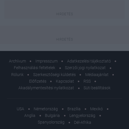
Archívum
Impresszum
Adatkezelési tájékoztató
Felhasználási feltételek
Szerzői jogi nyilatkozat
Rólunk
Szerkesztőségi küldetés
Médiaajánlat
Előfizetés
Kapcsolat
RSS
Akadálymentesítési nyilatkozat
Süti beállítások
USA
Németország
Brazília
Mexikó
Anglia
Bulgária
Lengyelország
Spanyolország
Dél-Afrika