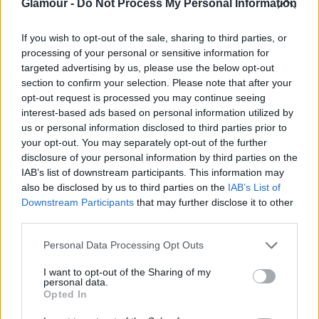
Glamour -
Do Not Process My Personal Information
Magyarország persze nem Amerika, de érdekes volt
figyelni, hogy tegnap a Duggal Greenhouse-ban
If you wish to opt-out of the sale, sharing to third parties, or
hogyan ünnepelte Mrs. Clinton, hogy négy hónapnyi
processing of your personal or sensitive information for
küzdelem után sikerült bebiztosítania, hogy ő legyen
targeted advertising by us, please use the below opt-out
section to confirm your selection. Please note that after your
a Demokrata Párt elnökjelöltje. "Lehet, hogy ezt így
opt-out request is processed you may continue seeing
este nem nagyon lehet látni, de most mindannyian
interest-based ads based on personal information utilized by
egy üvegplafon alatt állunk."- kezdte a beszédét az
us or personal information disclosed to third parties prior to
amerikai elnökjelölt, és a tömeg ovációba kezdett.
your opt-out. You may separately opt-out of the further
Igazi trend lett az interneten ez a sokak
disclosure of your personal information by third parties on the
megfogalmazása szerint történelmi jelentőségű
IAB’s list of downstream participants. This information may
tény. Női elnök lehet Amerikában?
also be disclosed by us to third parties on the
IAB’s List of
Downstream Participants
that may further disclose it to other
third parties.
Please note that this website/app uses one or more Google
Personal Data Processing Opt Outs
services and may gather and store information including but
not limited to your visit or usage behaviour. You may click to
I want to opt-out of the Sharing of my
personal data.
grant or deny consent to Google and its third-party tags to
"Én Bernie fan vagyok, de engem is teljesen
Opted In
use your data for below specified purposes in below Google
felvillanyoz a gondolat, hogy egy nő üljön a Fehér
consent section.