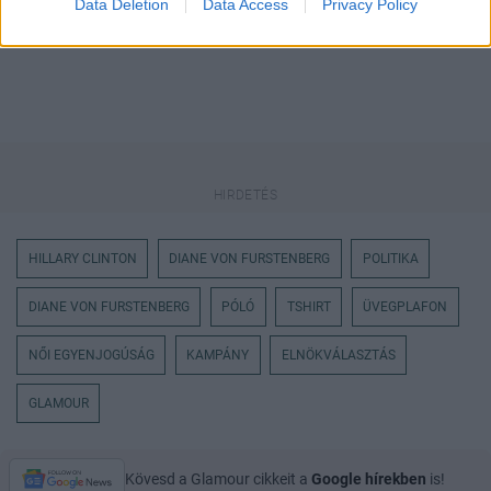
Data Deletion
Data Access
Privacy Policy
HILLARY CLINTON
DIANE VON FURSTENBERG
POLITIKA
DIANE VON FURSTENBERG
PÓLÓ
TSHIRT
ÜVEGPLAFON
NŐI EGYENJOGÚSÁG
KAMPÁNY
ELNÖKVÁLASZTÁS
GLAMOUR
Kövesd a Glamour cikkeit a
Google hírekben
is!