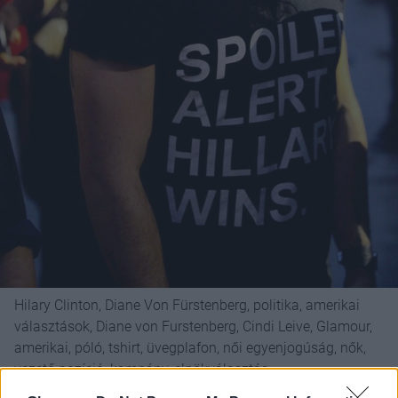
Hilary Clinton, Diane Von Fürstenberg, politika, amerikai
választások, Diane von Furstenberg, Cindi Leive, Glamour,
amerikai, póló, tshirt, üvegplafon, női egyenjogúság, nők,
vezető pozíció, kampány, elnökválasztás