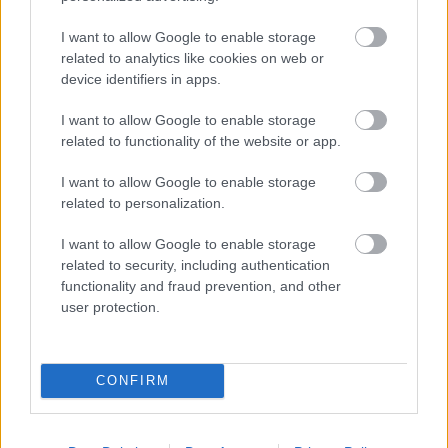
I want to allow Google to enable storage
related to analytics like cookies on web or
Hilary Clinton, Diane Von Fürstenberg, politika, amerikai
device identifiers in apps.
választások, Diane von Furstenberg, Cindi Leive, Glamour,
amerikai, póló, tshirt, üvegplafon, női egyenjogúság, nők,
I want to allow Google to enable storage
vezető pozíció, kampány, elnökválasztás
related to functionality of the website or app.
I want to allow Google to enable storage
Hogy ez is trend, amit meg lehet lovagolni? Igen. "A
related to personalization.
nőket a döntéshozók közé"-trend!
I want to allow Google to enable storage
Küldés
related to security, including authentication
Megosztás
functionality and fraud prevention, and other
Messengeren
user protection.
Itt állíthatod be
, hogy a Google
keresőben könnyebben megtaláld a
glamour.hu cikkeit
CONFIRM