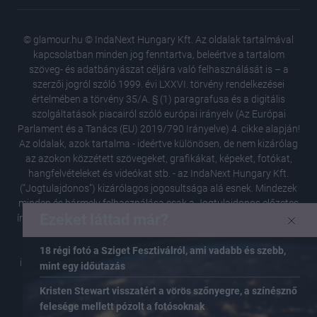
© glamour.hu © IndaNext Hungary Kft. Az oldalak tartalmával
kapcsolatban minden jog fenntartva, beleértve a tartalom
szöveg- és adatbányászat céljára való felhasználását is – a
szerzői jogról szóló 1999. évi LXXVI. törvény rendelkezései
értelmében a törvény 35/A. § (1) paragrafusa és a digitális
szolgáltatások piacairól szóló európai irányelv (Az Európai
Parlament és a Tanács (EU) 2019/790 Irányelve) 4. cikke alapján!
Az oldalak, azok tartalma - ideértve különösen, de nem kizárólag
az azokon közzétett szövegeket, grafikákat, képeket, fotókat,
hangfelvételeket és videókat stb. - az IndaNext Hungary Kft.
("Jogtulajdonos") kizárólagos jogosultsága alá esnek. Mindezek
minden és bármely felhasználása csak a Jogtulajdonos előzetes
Ezeket láttad már?
írásbeli hozzájárulásával lehetséges. Az oldalról kivezető linkeken
elérhető tartalmakért a Jogtulajdonos semmilyen felelősséget,
helytállást nem vállal. A Jogtulajdonos pontos és hiteles
18 régi fotó a Sziget Fesztiválról, ami vadabb és szebb,
információk közlésére, tájékoztatás megadására törekszik, de a
mint egy időutazás
közlésből, tájékoztatásból fakadó esetleges károkért
Kristen Stewart visszatért a vörös szőnyegre, a színésznő
felelősséget, helytállást nem vállal.
felesége mellett pózolt a fotósoknak