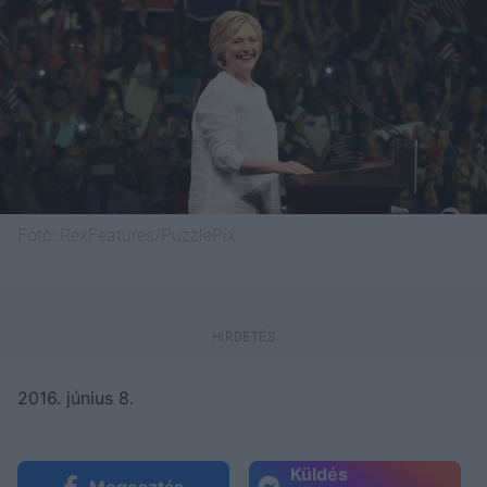
Fotó:
RexFeatures/PuzzlePix
2016. június 8.
Küldés