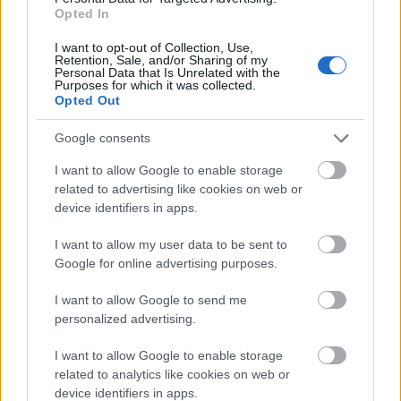
Opted In
Nincs még egy olyan bűncselekmény, ami
legalábbis külsőre, annyira hasonlítana valami
I want to opt-out of Collection, Use,
Retention, Sale, and/or Sharing of my
jóhoz, magasztoshoz és kellemeshez, mint ez,
Personal Data that Is Unrelated with the
miközben sok köze nincs a testi szerelemhez.
Purposes for which it was collected.
Opted Out
Részben ezért is olyan nehéz mit kezdenie vele a
társadalomnak, és részben ezért is gondolják
Google consents
sokan, hogy könnyű összekeverni az udvarlással.
És tényleg, a combra tett kéz csak egy combra tett
I want to allow Google to enable storage
related to advertising like cookies on web or
kéz, mégis mindkét fél pontosan érzi, simogatás
device identifiers in apps.
van-e mögötte, vagy erőszak. Hatalom.”- írja
Kovács Bálint a szexuális zaklatásról
I want to allow my user data to be sent to
Google for online advertising purposes.
És ezzel meg is magyarázza az egyik problémát. A
kulcs az érzés. Ha valamelyik fél úgy érzi, átmegy
I want to allow Google to send me
egy határon, sérti az ő komfortzónáját az, amit a
personalized advertising.
másik csinál, egyértelműen zaklatásról
beszélhetünk. Legyen szó egy derék alá csúszott
I want to allow Google to enable storage
related to analytics like cookies on web or
simogató kézről, az utcán füttyögő sofőrökről, vagy
device identifiers in apps.
a személyi szabadságot is korlátozó bezárt ajtók