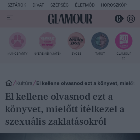
SZTÁROK
DIVAT
SZÉPSÉG
ÉLETMÓD
HOROSZKÓP
KU
MANCSPARTY
NYEREMÉNYJÁTÉK
SYOSS
TAROT
GLAMOUR
20
Kultúra
El kellene olvasnod ezt a könyvet, mielőtt 
El kellene olvasnod ezt a
könyvet, mielőtt ítélkezel a
szexuális zaklatásokról