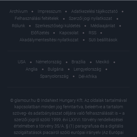
Archívum
Impresszum
Adatkezelési tájékoztató
Felhasználási feltételek
Szerzői jogi nyilatkozat
Rólunk
Szerkesztőségi küldetés
Médiaajánlat
Előfizetés
Kapcsolat
RSS
Akadálymentesítési nyilatkozat
Süti beállítások
USA
Németország
Brazília
Mexikó
Anglia
Bulgária
Lengyelország
Spanyolország
Dél-Afrika
© glamour.hu © IndaNext Hungary Kft. Az oldalak tartalmával
kapcsolatban minden jog fenntartva, beleértve a tartalom
szöveg- és adatbányászat céljára való felhasználását is – a
szerzői jogról szóló 1999. évi LXXVI. törvény rendelkezései
értelmében a törvény 35/A. § (1) paragrafusa és a digitális
szolgáltatások piacairól szóló európai irányelv (Az Európai