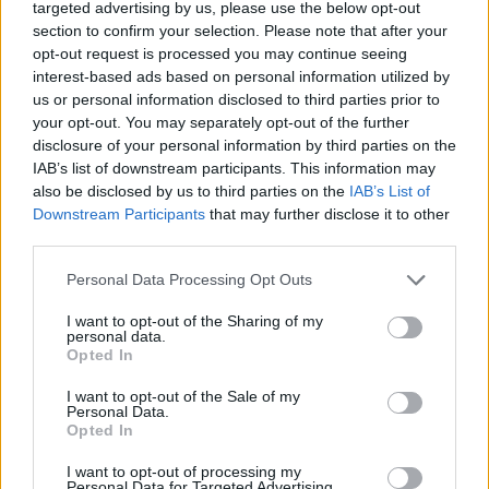
targeted advertising by us, please use the below opt-out
section to confirm your selection. Please note that after your
opt-out request is processed you may continue seeing
interest-based ads based on personal information utilized by
Áldozattal, elkövetővel, terapeutával, bíróval és
us or personal information disclosed to third parties prior to
jogvédővel egyaránt beszélt annak érdekében, hogy
your opt-out. You may separately opt-out of the further
teljes képet kapjon. A szexuális zaklatások ügye
disclosure of your personal information by third parties on the
sajnos rengeteg sebből vérzik. Kezdve azzal, hogy
IAB’s list of downstream participants. This information may
néha milyen hosszú idő telik el addig, amíg az
also be disclosed by us to third parties on the
IAB’s List of
Downstream Participants
that may further disclose it to other
áldozat egyáltalán mer beszélni az ügyről, folytatva
third parties.
azzal, hogy hányszor talál megértő fülekre, és
hányszor mondták neki azt, hogy csupán eltúlozza a
Please note that this website/app uses one or more Google
Personal Data Processing Opt Outs
dolgokat, nem is beszélve arról, hogy még az
services and may gather and store information including but
áldozatok számára is nehéz néhány esetben
not limited to your visit or usage behaviour. You may click to
I want to opt-out of the Sharing of my
personal data.
grant or deny consent to Google and its third-party tags to
eldönteni, hogy valóban zaklatás áldozatai-e, vagy
Opted In
use your data for below specified purposes in below Google
csupán ők érzékelték intenzívebbnek az udvarlást.
consent section.
I want to opt-out of the Sale of my
Personal Data.
Opted In
I want to opt-out of processing my
Personal Data for Targeted Advertising.