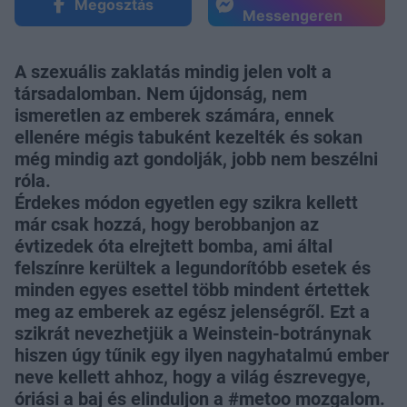
Megosztás
Messengeren
A szexuális zaklatás mindig jelen volt a
társadalomban. Nem újdonság, nem
ismeretlen az emberek számára, ennek
ellenére mégis tabuként kezelték és sokan
még mindig azt gondolják, jobb nem beszélni
róla.
Érdekes módon egyetlen egy szikra kellett
már csak hozzá, hogy berobbanjon az
évtizedek óta elrejtett bomba, ami által
felszínre kerültek a legundorítóbb esetek és
minden egyes esettel több mindent értettek
meg az emberek az egész jelenségről. Ezt a
szikrát nevezhetjük a Weinstein-botránynak
hiszen úgy tűnik egy ilyen nagyhatalmú ember
neve kellett ahhoz, hogy a világ észrevegye,
óriási a baj és elinduljon a #metoo mozgalom.