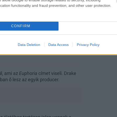
cation functionality and fraud prevention, and other user protection.
CONFIRM
Data Deletion
Data Access
Privacy Policy
ül, ami az
Euphoria
címet viseli. Drake
ban ő lesz az egyik producer.