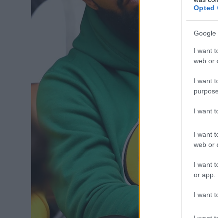
Opted 
Google 
I want t
web or d
I want t
purpose
I want 
I want t
web or d
I want t
or app.
I want t
I want t