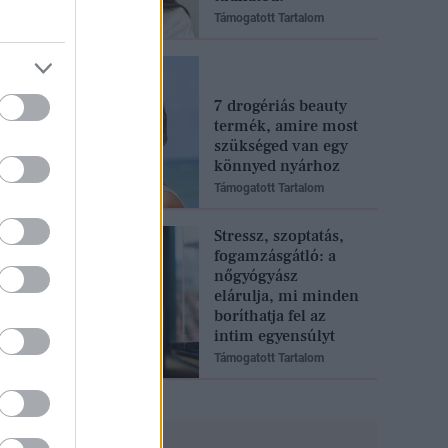
Támogatott Tartalom
7 drogériás beauty
termék, amire most
szükséged van egy
könnyed nyárhoz
Támogatott Tartalom
Stressz, szoptatás,
fogamzásgátló: a
nőgyógyász
elárulja, mi minden
boríthatja fel az
intim egyensúlyt
Támogatott Tartalom