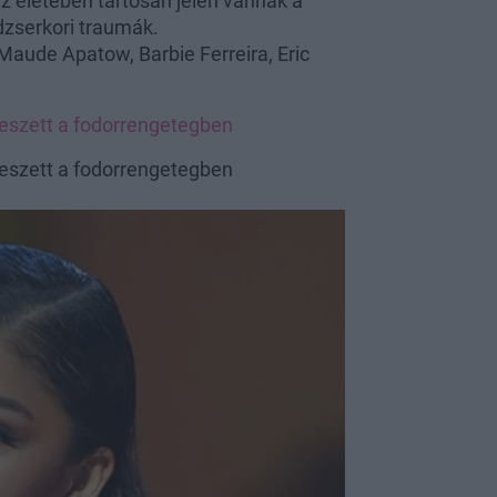
az életében tartósan jelen vannak a
édzserkori traumák.
aude Apatow, Barbie Ferreira, Eric
veszett a fodorrengetegben
veszett a fodorrengetegben