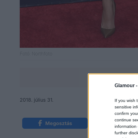
Fotó:
Northfoto
Glamour 
2018. július 31.
If you wish 
sensitive in
confirm you
continue se
Megosztás
Küldés Mess
information 
further disc