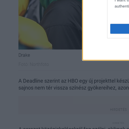
authenti
Drake
Fotó:
Northfoto
A Deadline szerint az HBO egy új projekttel kész
sajnos nem tér vissza színész gyökereihez, azon