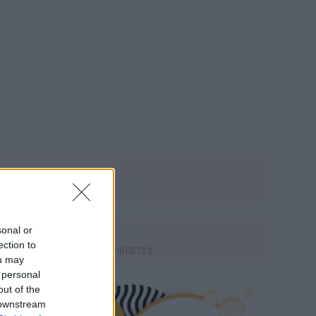
sonal or
ection to
ou may
 personal
out of the
 downstream