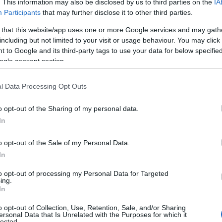
. This information may also be disclosed by us to third parties on the
IA
ességeit, és mindezt a lehető
Participants
that may further disclose it to other third parties.
 that this website/app uses one or more Google services and may gath
including but not limited to your visit or usage behaviour. You may click 
 to Google and its third-party tags to use your data for below specifi
ogle consent section.
l Data Processing Opt Outs
o opt-out of the Sharing of my personal data.
In
o opt-out of the Sale of my Personal Data.
In
to opt-out of processing my Personal Data for Targeted
ing.
In
o opt-out of Collection, Use, Retention, Sale, and/or Sharing
ersonal Data that Is Unrelated with the Purposes for which it
lected.