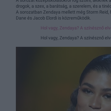
A sorozat középiskolásokról fog szólni, akiknek 
drogok, a szex, a barátság, a szerelem, és a tin
A sorozatban Zendaya mellett még Storm Reid, M
Dane és Jacob Elordi is közreműködik.
Hol vagy, Zendaya? A színésznő el
Hol vagy, Zendaya? A színésznő el