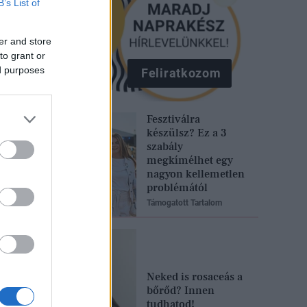
B’s List of
er and store
to grant or
ed purposes
Feliratkozom
Fesztiválra
készülsz? Ez a 3
szabály
megkímélhet egy
nagyon kellemetlen
problémától
Támogatott Tartalom
Neked is rosaceás a
bőrőd? Innen
tudhatod!