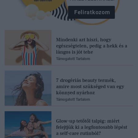
Feliratkozom
Mindenki azt hiszi, hogy
egészségtelen, pedig a hekk és a
lángos is jót tehe
Támogatott Tartalom
7 drogériás beauty termék,
amire most szükséged van egy
könnyed nyárhoz
Támogatott Tartalom
Glow-up tetőtől talpig: miért
felejtjük ki a legfontosabb lépést
a self-care rutinból?