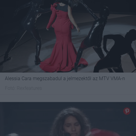
Alessia Cara megszabadul a jelmezektől az MTV VMA-n
Fotó:
Rexfeatures