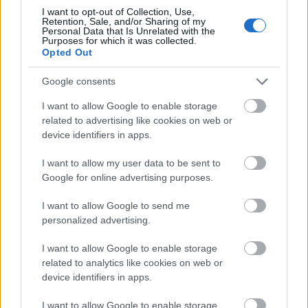
I want to opt-out of Collection, Use,
Retention, Sale, and/or Sharing of my
Personal Data that Is Unrelated with the
Purposes for which it was collected.
Opted Out
Google consents
I want to allow Google to enable storage
related to advertising like cookies on web or
device identifiers in apps.
Alessia Cara már 100%-ig természetesen
I want to allow my user data to be sent to
Google for online advertising purposes.
Fotó:
Rexfeatures
I want to allow Google to send me
personalized advertising.
Alessia Cara egy vörös ruhában, parókában és
sminkben kezdte a fellépését, hogy a szám felénél
I want to allow Google to enable storage
lekerüljön róla a fellépőruha, és letörölje magáról a
related to analytics like cookies on web or
sminket, és ott álljon a hatalmas csillogó díjátadón
device identifiers in apps.
egy átlagos 21 éves lányként. Nagyon furcsa
világban élünk, de az biztos, hogy ilyen fajta
I want to allow Google to enable storage