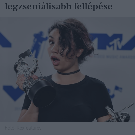
legzseniálisabb fellépése
Fotó:
Rexfeatures