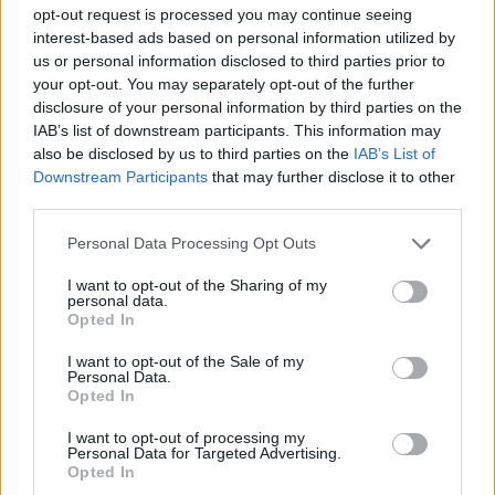
betegségeiddel együtt. Nem véletlen, hogy már
opt-out request is processed you may continue seeing
lassan 60 millióan nézték meg a Scars To Your
interest-based ads based on personal information utilized by
Beautiful klipjét, amiben igazi, hús-vér emberek
us or personal information disclosed to third parties prior to
beszélnek a testükről, mutatják meg a hegeiket.
your opt-out. You may separately opt-out of the further
disclosure of your personal information by third parties on the
data-instgrm-version="7" style=" background:#FFF;
IAB’s list of downstream participants. This information may
border:0; border-radius:3px; box-shadow:0 0 1px 0
also be disclosed by us to third parties on the
IAB’s List of
Downstream Participants
that may further disclose it to other
rgba(0,0,0,0.5),0 1px 10px 0 rgba(0,0,0,0.15); margin:
third parties.
1px; max-width:658px; padding:0; width:99.375%;
width:-webkit-calc(100% - 2px); width:calc(100% -
Please note that this website/app uses one or more Google
Personal Data Processing Opt Outs
2px);">
takin it all off ft. the team
ALESSIA CARA
services and may gather and store information including but
(@alessiasmusic) által megosztott bejegyzés, 2017.
not limited to your visit or usage behaviour. You may click to
I want to opt-out of the Sharing of my
personal data.
grant or deny consent to Google and its third-party tags to
Aug 27., 22:50 PDT
Opted In
use your data for below specified purposes in below Google
consent section.
I want to opt-out of the Sale of my
Personal Data.
Opted In
I want to opt-out of processing my
Personal Data for Targeted Advertising.
Opted In