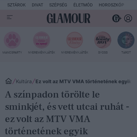
SZTÁROK
DIVAT
SZÉPSÉG
ÉLETMÓD
HOROSZKÓP
KU
MANCSPARTY
NYEREMÉNYJÁTÉK
NYEREMÉNYJÁTÉK
SYOSS
TAROT
Kultúra
Ez volt az MTV VMA történetének egyik le
A színpadon törölte le
sminkjét, és vett utcai ruhát -
ez volt az MTV VMA
történetének egyik