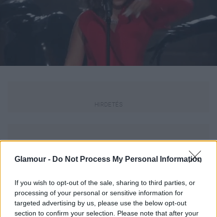
Glamour -
Do Not Process My Personal Information
A 21 éves Alessia Cara előadását az tette különösen
If you wish to opt-out of the sale, sharing to third parties, or
meghatóvá, hogy a dal, amelyet énekel pontosan
processing of your personal or sensitive information for
arról szól, hogy fogadd el, merd szeretni magad úgy,
targeted advertising by us, please use the below opt-out
ahogy vagy, a hegeiddel, sérüléseiddel,
section to confirm your selection. Please note that after your