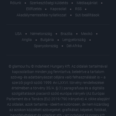
Rólunk
Szerkesztőségi küldetés
Médiaajánlat
Előfizetés
Kapcsolat
RSS
Akadálymentesítési nyilatkozat
Süti beállítások
USA
Németország
Brazília
Mexikó
Anglia
Bulgária
Lengyelország
Spanyolország
Dél-Afrika
© glamour.hu © IndaNext Hungary Kft. Az oldalak tartalmával
kapcsolatban minden jog fenntartva, beleértve a tartalom
szöveg- és adatbányászat céljára való felhasználását is – a
szerzői jogról szóló 1999. évi LXXVI. törvény rendelkezései
értelmében a törvény 35/A. § (1) paragrafusa és a digitális
szolgáltatások piacairól szóló európai irányelv (Az Európai
Parlament és a Tanács (EU) 2019/790 Irányelve) 4. cikke alapján!
Az oldalak, azok tartalma - ideértve különösen, de nem kizárólag
az azokon közzétett szövegeket, grafikákat, képeket, fotókat,
hangfelvételeket és videókat stb. - az IndaNext Hungary Kft.