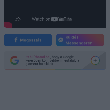
Küldés
Megosztás
Messengeren
Itt állíthatod be
, hogy a Google
keresőben könnyebben megtaláld a
glamour.hu cikkeit