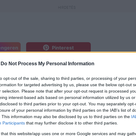
engeren
Pinterest
-
Do Not Process My Personal Information
 Soharóza és a Jónás Vera
 hétköznapjain fut végig, és
to opt-out of the sale, sharing to third parties, or processing of your per
ival kommandózik vagy az iskolai
formation for targeted advertising by us, please use the below opt-out s
ekek nehézségeiről, vágyairól és
r selection. Please note that after your opt-out request is processed y
anyag nagy része a karantén
eing interest-based ads based on personal information utilized by us or
zó prózai és zenés részekhez a két
disclosed to third parties prior to your opt-out. You may separately opt-
losure of your personal information by third parties on the IAB’s list of
. This information may also be disclosed by us to third parties on the
IA
Participants
that may further disclose it to other third parties.
 that this website/app uses one or more Google services and may gath