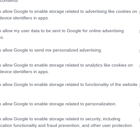
consents
 dolgozni. A saját gyerekkori
ti zoom-beszélgetések már-már terápia-
o allow Google to enable storage related to advertising like cookies on
evice identifiers in apps.
dásunkról, félelmeinkről és fantáziánk
o allow my user data to be sent to Google for online advertising
rténés valamelyikünk emlékéből kelt
s.
anulás volt ez a másfél év. Nagy feladat
to allow Google to send me personalized advertising.
 és összehangolni a csapattal. Tényleg
li a lemez kapcsán Jónás Vera.
o allow Google to enable storage related to analytics like cookies on
evice identifiers in apps.
o allow Google to enable storage related to functionality of the website
o allow Google to enable storage related to personalization.
o allow Google to enable storage related to security, including
cation functionality and fraud prevention, and other user protection.