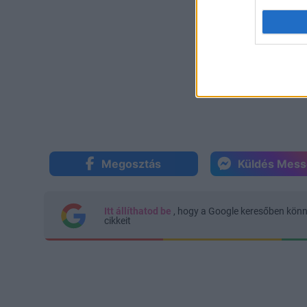
Megosztás
Küldés Mes
Itt állíthatod be
, hogy a Google keresőben kön
cikkeit