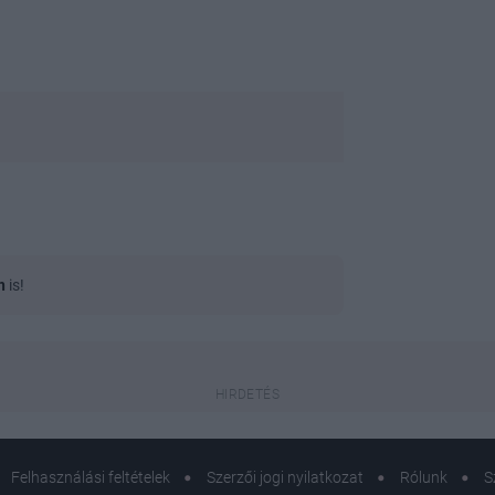
n
is!
Felhasználási feltételek
Szerzői jogi nyilatkozat
Rólunk
S