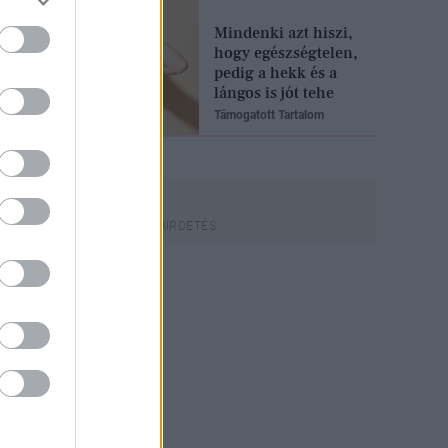
Mindenki azt hiszi,
hogy egészségtelen,
pedig a hekk és a
lángos is jót tehe
Támogatott Tartalom