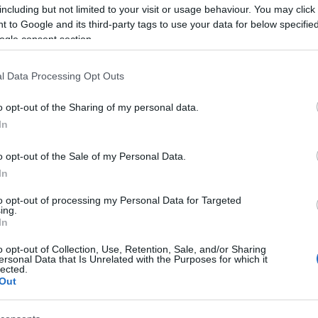
including but not limited to your visit or usage behaviour. You may click 
 to Google and its third-party tags to use your data for below specifi
ogle consent section.
a jár, aztán úszóedzésre, amit nem
ént figyeli a menő fiatalokat, akik a
l Data Processing Opt Outs
t a közértes nénivel, hazafelé a buszon
ketten bölények, és csak a fejében
o opt-out of the Sharing of my personal data.
A harmadik legjobb barátja Ida, aki a
In
 hozzájuk, befőttesüveg-mécsest
 sáv nem egy “történet”, hanem
o opt-out of the Sale of my Personal Data.
ból és azon túlról.
In
to opt-out of processing my Personal Data for Targeted
ing.
In
o opt-out of Collection, Use, Retention, Sale, and/or Sharing
ersonal Data that Is Unrelated with the Purposes for which it
lected.
beütött a karantén, törölték a
Out
dását hat nappal a premier előtt, és
 közös munkát egy karanténprojekt