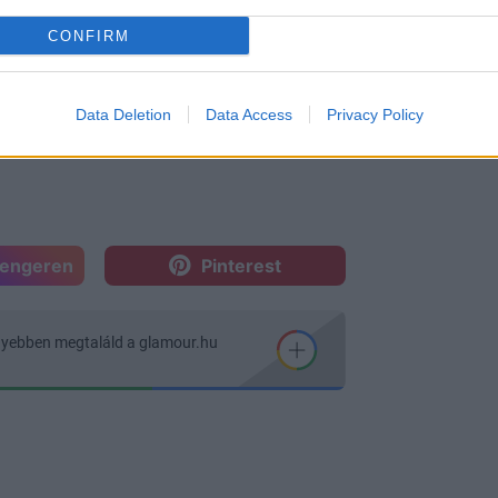
CONFIRM
Data Deletion
Data Access
Privacy Policy
sengeren
Pinterest
nyebben megtaláld a glamour.hu