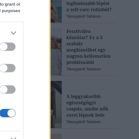
legfontosabb lépést
to grant or
a self-care rutinból?
ed purposes
Támogatott Tartalom
Fesztiválra
készülsz? Ez a 3
szabály
megkímélhet egy
nagyon kellemetlen
problémától
Támogatott Tartalom
A leggyakoribb
egészségügyi
csapda, amibe nők
ezrei lépnek bele
Támogatott Tartalom