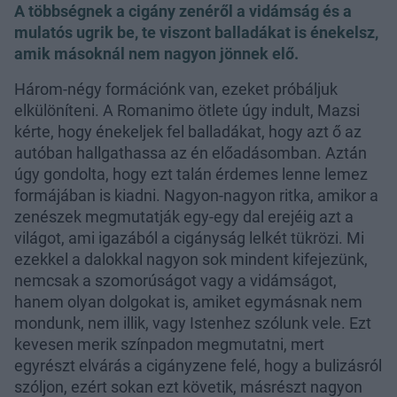
A többségnek a cigány zenéről a vidámság és a
mulatós ugrik be, te viszont balladákat is énekelsz,
amik másoknál nem nagyon jönnek elő.
Három-négy formációnk van, ezeket próbáljuk
elkülöníteni. A Romanimo ötlete úgy indult, Mazsi
kérte, hogy énekeljek fel balladákat, hogy azt ő az
autóban hallgathassa az én előadásomban. Aztán
úgy gondolta, hogy ezt talán érdemes lenne lemez
formájában is kiadni. Nagyon-nagyon ritka, amikor a
zenészek megmutatják egy-egy dal erejéig azt a
világot, ami igazából a cigányság lelkét tükrözi. Mi
ezekkel a dalokkal nagyon sok mindent kifejezünk,
nemcsak a szomorúságot vagy a vidámságot,
hanem olyan dolgokat is, amiket egymásnak nem
mondunk, nem illik, vagy Istenhez szólunk vele. Ezt
kevesen merik színpadon megmutatni, mert
egyrészt elvárás a cigányzene felé, hogy a bulizásról
szóljon, ezért sokan ezt követik, másrészt nagyon