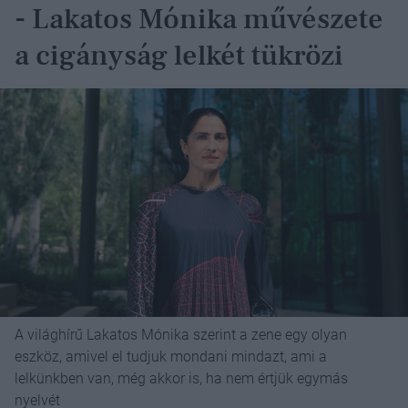
- Lakatos Mónika művészete
a cigányság lelkét tükrözi
A világhírű Lakatos Mónika szerint a zene egy olyan
eszköz, amivel el tudjuk mondani mindazt, ami a
lelkünkben van, még akkor is, ha nem értjük egymás
nyelvét