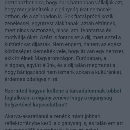
ösztönözhet arra, hogy ők is bátrabban vállalják azt,
hogy megjelenítsék a cigányságukat nemcsak
otthon, de a színpadon is. Sok fiatal próbálkozik
zenéléssel, együttest alakítanak, aztán eltűnnek,
mert nincs ösztönzés, nincs, ami fenntartsa és
motiválja őket. Azért is fontos ez a díj, mert ezzel a
kultúránkat díjazták. Nem engem, hanem az egész
közösséget kiemelték vele, hogy itt van egy nemzet,
akik itt élnek Magyarországon, Európában, a
világban, együtt élünk, és a díj talán megmutatja,
hogy bár igazából nem ismerik sokan a kultúránkat,
érdemes odafigyelni rá.
Szerinted hogyan kellene a társadalomnak többet
foglalkozni a cigány zenével vagy a cigányság
helyzetével kapcsolatban?
Akarva-akaratlanul a zenénk miatt jobban
reflektorfénybe kerül a cigányság is, és talán emiatt