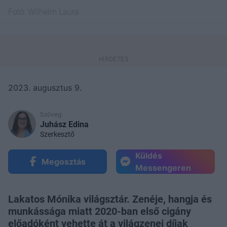
Fotó:
Wilhelm Laura
2023. augusztus 9.
Szöveg:
Juhász Edina
Szerkesztő
Küldés
Megosztás
Messengeren
Lakatos Mónika világsztár. Zenéje, hangja és
munkássága miatt 2020-ban első cigány
előadóként vehette át a világzenei díjak