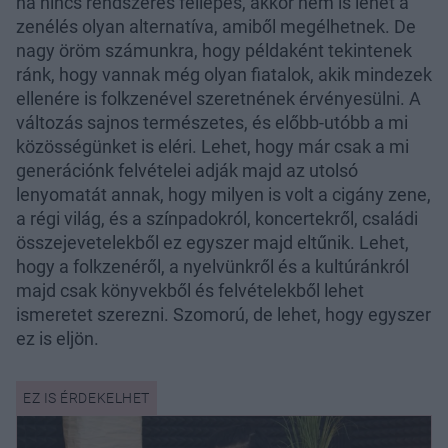
ha nincs rendszeres fellépés, akkor nem is lehet a
zenélés olyan alternatíva, amiből megélhetnek. De
nagy öröm számunkra, hogy példaként tekintenek
ránk, hogy vannak még olyan fiatalok, akik mindezek
ellenére is folkzenével szeretnének érvényesülni. A
változás sajnos természetes, és előbb-utóbb a mi
közösségünket is eléri. Lehet, hogy már csak a mi
generációnk felvételei adják majd az utolsó
lenyomatát annak, hogy milyen is volt a cigány zene,
a régi világ, és a színpadokról, koncertekről, családi
összejevetelekből ez egyszer majd eltűnik. Lehet,
hogy a folkzenéről, a nyelvünkről és a kultúránkról
majd csak könyvekből és felvételekből lehet
ismeretet szerezni. Szomorú, de lehet, hogy egyszer
ez is eljön.