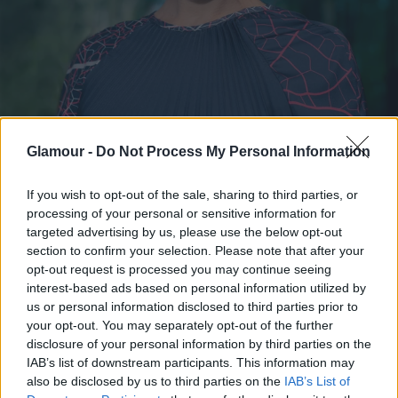
Glamour -
Do Not Process My Personal Information
If you wish to opt-out of the sale, sharing to third parties, or
processing of your personal or sensitive information for
targeted advertising by us, please use the below opt-out
section to confirm your selection. Please note that after your
opt-out request is processed you may continue seeing
interest-based ads based on personal information utilized by
Lakatos Mónika Womex-életműdíjas előadóművész |
us or personal information disclosed to third parties prior to
Smink és haj: Leányfalvi Vanda; Ruha: ELSYIAN
your opt-out. You may separately opt-out of the further
disclosure of your personal information by third parties on the
Fotó:
Wilhelm Laura
IAB’s list of downstream participants. This information may
also be disclosed by us to third parties on the
IAB’s List of