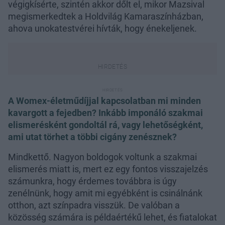
végigkísérte, szintén akkor dőlt el, mikor Mazsival
megismerkedtek a Holdvilág Kamaraszínházban,
ahova unokatestvérei hívták, hogy énekeljenek.
A Womex-életműdíjjal kapcsolatban mi minden
kavargott a fejedben? Inkább imponáló szakmai
elismerésként gondoltál rá, vagy lehetőségként,
ami utat törhet a többi cigány zenésznek?
Mindkettő. Nagyon boldogok voltunk a szakmai
elismerés miatt is, mert ez egy fontos visszajelzés
számunkra, hogy érdemes továbbra is úgy
zenélnünk, hogy amit mi egyébként is csinálnánk
otthon, azt színpadra visszük. De valóban a
közösség számára is példaértékű lehet, és fiatalokat