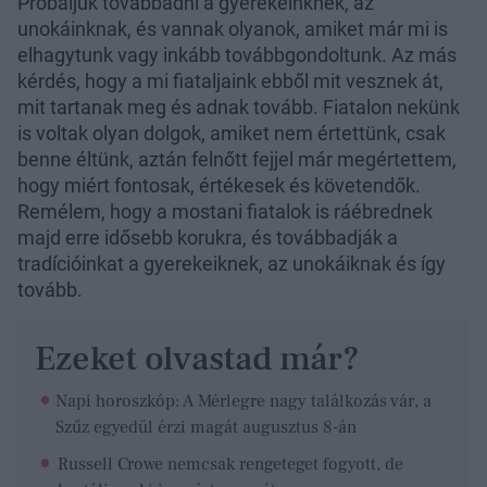
Próbáljuk továbbadni a gyerekeinknek, az
unokáinknak, és vannak olyanok, amiket már mi is
elhagytunk vagy inkább továbbgondoltunk. Az más
kérdés, hogy a mi fiataljaink ebből mit vesznek át,
mit tartanak meg és adnak tovább. Fiatalon nekünk
is voltak olyan dolgok, amiket nem értettünk, csak
benne éltünk, aztán felnőtt fejjel már megértettem,
hogy miért fontosak, értékesek és követendők.
Remélem, hogy a mostani fiatalok is ráébrednek
majd erre idősebb korukra, és továbbadják a
tradícióinkat a gyerekeiknek, az unokáiknak és így
tovább.
Ezeket olvastad már?
Napi horoszkóp: A Mérlegre nagy találkozás vár, a
Szűz egyedül érzi magát augusztus 8-án
Russell Crowe nemcsak rengeteget fogyott, de