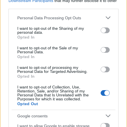
Az egész világon ismernek, azonban a nyelvi
Downstream Participants
that may further disclose it to other
third parties.
korlátok miatt csak kevesen értik, amiről énekelsz.
Ez okoz nehézséget?
Please note that this website/app uses one or more Google
Personal Data Processing Opt Outs
services and may gather and store information including but
A zene egy olyan eszköz, amit Isten ajándékul adott
not limited to your visit or usage behaviour. You may click to
I want to opt-out of the Sharing of my
nekünk, embereknek, hogy mindazt, ami a
personal data.
grant or deny consent to Google and its third-party tags to
Opted In
lelkünkben van, el tudjuk mondani, még akkor is, ha
use your data for below specified purposes in below Google
nem értjük egymás nyelvét.
A zenét nem érteni,
consent section.
I want to opt-out of the Sale of my
Personal Data.
hanem érezni kell, és a legfontosabb dolog, hogy
Opted In
úgy tudjuk ezeket a dalokat közölni, hogy át is
menjen, amit közölni szeretnénk vele.
I want to opt-out of processing my
Personal Data for Targeted Advertising.
Opted In
I want to opt-out of Collection, Use,
Retention, Sale, and/or Sharing of my
Personal Data that Is Unrelated with the
Purposes for which it was collected.
A következő generációnak nehéz a dolga, de
Opted Out
szerinted az, hogy ők máshogy élnek, más dolgokat
élnek meg, az hat a cigány zenére?
Google consents
I want to allow Google to enable storage