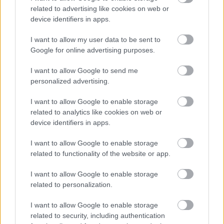
Nagyon. Óriási nyomot hagy. Egy élő kultúrában a
related to advertising like cookies on web or
változás természetes. A tradicionális zenékben,
device identifiers in apps.
dalokban vagy egy kultúrában nemcsak a múlt,
hanem a jelen is megjelenik. Mi még megélhettünk
I want to allow my user data to be sent to
olyan dolgokat, amit a mai fiatalok már nem. Ők
Google for online advertising purposes.
viszont más dolgokat élnek meg, és az internet
I want to allow Google to send me
pozitív és negatív hatásai a cigányság életére is
personalized advertising.
hatással vannak. Egy képpel vagy egy videóval nem
lehet a közvetlen emberi kapcsolatokat pótolni sem
I want to allow Google to enable storage
a cigányoknál, sem más közösségekben. A fiatalok
related to analytics like cookies on web or
a mai életüket éneklik meg, saját
device identifiers in apps.
előadásmódjukban, saját énektechnikájukkal.
I want to allow Google to enable storage
Könnyen elérhető számukra más stílusú zene,
related to functionality of the website or app.
ezeket akarva-akaratlanul beleépítik a saját
zenéjükbe. Óriási változás az is, hogy azt a női
I want to allow Google to enable storage
énektechnikát, ami a cigány dalokra jellemző, már
related to personalization.
nagyon kevesen használják a fiatalabb lányok közül.
I want to allow Google to enable storage
A te világsikered, illetve az, hogy a tradicionális
related to security, including authentication