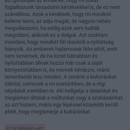
azt gondolják az emberek, hogy mi sokat
foglalkozunk társadalmi kérdésekkel is, de ez nem
szándékos. Azok a kérdések, hogy mi mindent
kellene tenni, az adja magát, de nagyon nehéz
megválaszolni, ha eddig azok sem tudták
megoldani, akiknek ez a dolguk. Azt szoktam
mondani, hogy mindkét fél részéről a nyitottság
hiányzik. Az emberek hajlamosak félni attól, amit
nem ismernek, de ha kicsit bátrabban és
nyitottabban állnak hozzá már csak a saját
környezetükben is, és mernek kérdezni, máris
ismerősebb lesz minden. A zenénk a kultúránkat
tükrözi, nemcsak a mi esetünkben, de a régi
népdalok esetében is. Aki hallgatja a dalainkat és
megismeri általuk a múltunkat vagy a szokásainkat,
az azt hiszem, máris egy lépéssel közelebb került
afelé, hogy megismerje a kultúránkat.