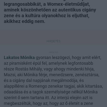
legrangosabbikát, a Womex-életműdíjat,
aminek köszönhetően az autentikus cigány
zene és a kultúra olyanokhoz is eljuthat,
akikhez eddig nem.
Lakatos Mónika
gyorsan leszögezi, hogy amit elért,
az piramisként épül fel, amelynek legfontosabb
része Rostás Mihály, vagy ahogy mindenki hívja,
Mazsi, aki Mónika férje, menedzsere, zenésztársa,
és a cigány dal napjának megálmodója, és
alappillérei a Romengo zenekar tagjai, akik kitartása,
odaadása és a tagok személyisége nélkül Mónika
szerint ő sem tartana itt. Az interjú elején azt is
megbeszéltük, hogy az, hogy az ő életét a zene