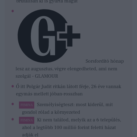
brutálisan ki is gyúrta magát
Sorsfordító hónap
lesz az augusztus, végre elengedheted, ami nem
szolgál - GLAMOUR
Ő itt Polgár Judit ritkán látott férje, 26 éve vannak
egymás mellett jóban-rosszban
Személyiségteszt: most kiderül, mit
FEMINA
gondol rólad a környezeted
Ki nem találod, melyik az a 6 település,
FEMINA
ahol a legtöbb 100 millió forint feletti házat
adják el