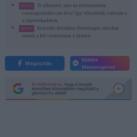
Te elhiszed, ami az élelmiszerek
DÍVÁNY
csomagolására van írva? Így ellenőrzik, valósak-e
a tápértékadatok
Kiderült: krónikus fáradtságot okozhat
DÍVÁNY
ennek a két vitaminnak a hiánya
Küldés
Megosztás
Messengeren
Itt állíthatod be
, hogy a Google
keresőben könnyebben megtaláld a
glamour.hu cikkeit