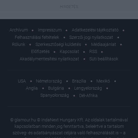
Archívum
Impresszum
Adatkezelési tájékoztató
Felhasználási feltételek
Szerzői jogi nyilatkozat
Rólunk
Szerkesztőségi küldetés
Médiaajánlat
Előfizetés
Kapcsolat
RSS
Akadálymentesítési nyilatkozat
Süti beállítások
USA
Németország
Brazília
Mexikó
Anglia
Bulgária
Lengyelország
Spanyolország
Dél-Afrika
© glamour.hu © IndaNext Hungary Kft. Az oldalak tartalmával
kapcsolatban minden jog fenntartva, beleértve a tartalom
szöveg- és adatbányászat céljára való felhasználását is – a