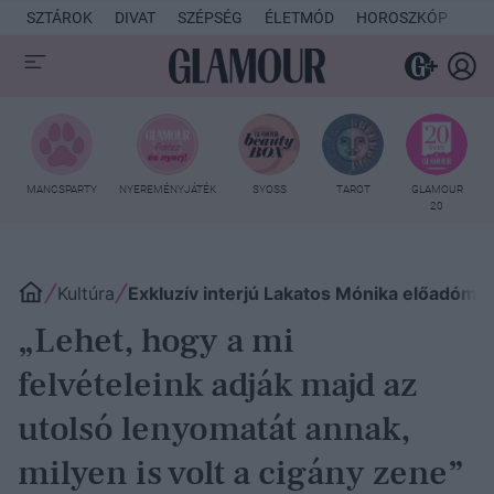
SZTÁROK
DIVAT
SZÉPSÉG
ÉLETMÓD
HOROSZKÓP
KU
MANCSPARTY
NYEREMÉNYJÁTÉK
SYOSS
TAROT
GLAMOUR
20
Kultúra
Exkluzív interjú Lakatos Mónika előadóműv
„Lehet, hogy a mi
felvételeink adják majd az
utolsó lenyomatát annak,
milyen is volt a cigány zene”