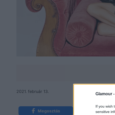
2021. február 13.
Glamour 
If you wish 
Megosztás
Küldés Mess
sensitive in