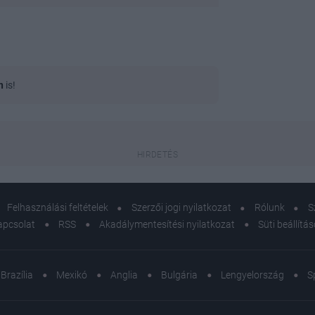
n
is!
Felhasználási feltételek
Szerzői jogi nyilatkozat
Rólunk
S
apcsolat
RSS
Akadálymentesítési nyilatkozat
Süti beállítá
Brazília
Mexikó
Anglia
Bulgária
Lengyelország
S