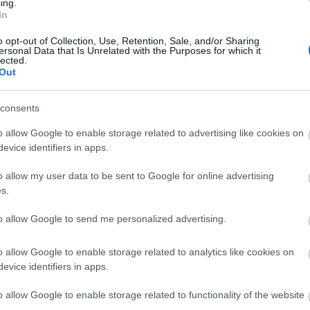
ófolyamat eredménye a Szívizomláz,
ing.
In
t meg a hazai könnyűzenében.
o opt-out of Collection, Use, Retention, Sale, and/or Sharing
ersonal Data that Is Unrelated with the Purposes for which it
lected.
Out
sú élő adásban mutatta be az
consents
a különleges online ünneplés
o allow Google to enable storage related to advertising like cookies on
evice identifiers in apps.
éda új lemezét, amit az
o allow my user data to be sent to Google for online advertising
is megtalálsz:
s.
to allow Google to send me personalized advertising.
o allow Google to enable storage related to analytics like cookies on
evice identifiers in apps.
o allow Google to enable storage related to functionality of the website