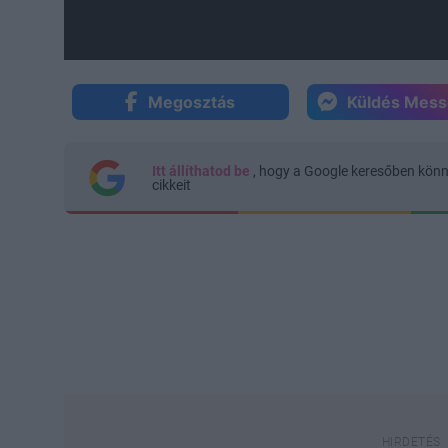
Megosztás
Küldés Mes
Itt állíthatod be
, hogy a Google keresőben kön
cikkeit