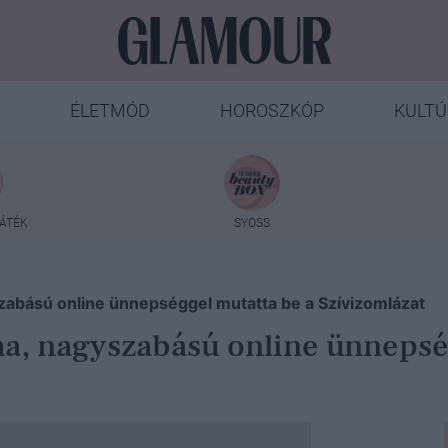
ÉLETMÓD
HOROSZKÓP
KULTÚ
ÁTÉK
SYOSS
abású online ünnepséggel mutatta be a Szívizomlázat
a, nagyszabású online ünnepsé