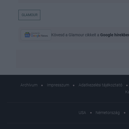
GLAMOUR
Kövesd a Glamour cikkeit a
Google hírekbe
Archívum
Impresszum
Adatkezelési tájékoztató
K
USA
Németország