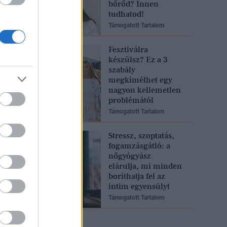
bőrőd? Innen
tudhatod!
Támogatott Tartalom
Fesztiválra
készülsz? Ez a 3
szabály
megkímélhet egy
nagyon kellemetlen
problémától
Támogatott Tartalom
Stressz, szoptatás,
fogamzásgátló: a
nőgyógyász
elárulja, mi minden
boríthatja fel az
intim egyensúlyt
Támogatott Tartalom