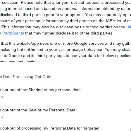
r selection. Please note that after your opt-out request is processed y
eing interest-based ads based on personal information utilized by us or
atúj, hetedik albuma. A lemezre
disclosed to third parties prior to your opt-out. You may separately opt-
losure of your personal information by third parties on the IAB’s list of
en maradni és a Csak a szívemet
. This information may also be disclosed by us to third parties on the
IA
lával közös duettje, a Hello is,
Participants
that may further disclose it to other third parties.
piacon.
 that this website/app uses one or more Google services and may gath
including but not limited to your visit or usage behaviour. You may click 
 to Google and its third-party tags to use your data for below specifi
ogle consent section.
l Data Processing Opt Outs
o opt-out of the Sharing of my personal data.
In
o opt-out of the Sale of my Personal Data.
t tartalmazó kiadvány, hiszen Zsédára
In
s, zenei fordulatokban gazdag anyag
mi az elmúlt években foglalkoztatta az
to opt-out of processing my Personal Data for Targeted