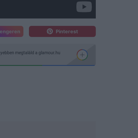
sengeren
Pinterest
nyebben megtaláld a glamour.hu