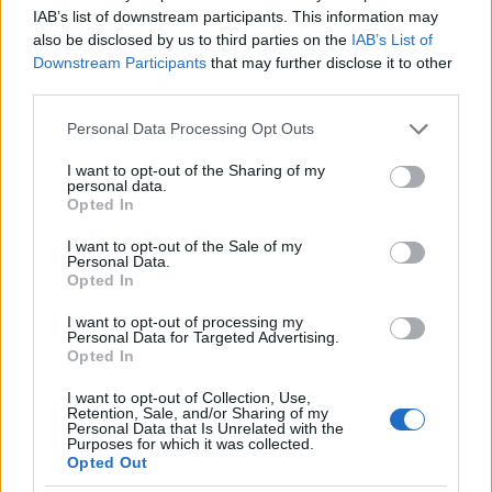
IAB’s list of downstream participants. This information may
Magyarországot?
also be disclosed by us to third parties on the
IAB’s List of
Downstream Participants
that may further disclose it to other
New York egy vibráló, csodálatos város,
third parties.
összehasonlíthatatlan bármilyen várossal. Nagyon
izgalmas kulturálisan, az emberek is nyitottak,
Please note that this website/app uses one or more Google
Personal Data Processing Opt Outs
services and may gather and store information including but
barátokozósak. A munkám nem köt a városhoz,
not limited to your visit or usage behaviour. You may click to
I want to opt-out of the Sharing of my
mindig máshol dolgozom. Ott miközben nagyon
personal data.
grant or deny consent to Google and its third-party tags to
boldog vagyok, mégis nagy hiányokkal küzdök,
Opted In
use your data for below specified purposes in below Google
hiszen nincs színház. Kettős érzés van bennem, de
consent section.
I want to opt-out of the Sale of my
ugyanakkor egyelőre még jól tudjuk balanszírozni a
Personal Data.
Opted In
dolgokat. Ott anyuka vagyok, Magyarországon,
Németországban színésznő. Érdekes New Yorkban
I want to opt-out of processing my
még sosem forgattam, bár lehet idén ez az álmom
Personal Data for Targeted Advertising.
Opted In
teljesül.
I want to opt-out of Collection, Use,
Színészi karrier szempontjából akkor kijelenthető,
Retention, Sale, and/or Sharing of my
Personal Data that Is Unrelated with the
hogy New York nem a lehetőségek városa?
Purposes for which it was collected.
Opted Out
Nem kell másképp elképzelni, mint Magyarországot.