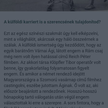
A külföldi karriert is a szerencsének tulajdonítod?
Ezt az egész színészi szakmát úgy kell elképzelni,
mint a világhálót, akárcsak egy háló összeérnek a
szálak. A külföldi ismertség úgy kezdődött, hogy az
egyik barátnőm Várnai Ági, látott engem a Rám csaj
még nem volt ilyen hatással című Reich Péter
filmben. Az akkori társa Klöpfler Tibor operatőr volt
benne, így gyakorlatilag folyamatosan figyelt
engem. És amikor a német rendező idejött
Magyarországra a Szomorú vasárnap című filmhez
castingolni, eszébe jutottam Áginak. Ő volt az, aki
először beajánlott a rendezőnek. Hosszú-hosszú
hónapokig tartó válogatás után végül engem
választottak ki erre a szerepre. A sors fintora, hogy a