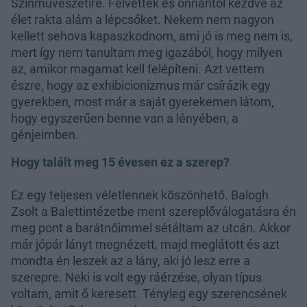
Színművészetire. Felvettek és onnantól kezdve az
élet rakta alám a lépcsőket. Nekem nem nagyon
kellett sehova kapaszkodnom, ami jó is meg nem is,
mert így nem tanultam meg igazából, hogy milyen
az, amikor magamat kell felépíteni. Azt vettem
észre, hogy az exhibicionizmus már csírázik egy
gyerekben, most már a saját gyerekemen látom,
hogy egyszerűen benne van a lényében, a
génjeimben.
Hogy talált meg 15 évesen ez a szerep?
Ez egy teljesen véletlennek köszönhető. Balogh
Zsolt a Balettintézetbe ment szereplőválogatásra én
meg pont a barátnőimmel sétáltam az utcán. Akkor
már jópár lányt megnézett, majd meglátott és azt
mondta én leszek az a lány, aki jó lesz erre a
szerepre. Neki is volt egy ráérzése, olyan típus
voltam, amit ő keresett. Tényleg egy szerencsének