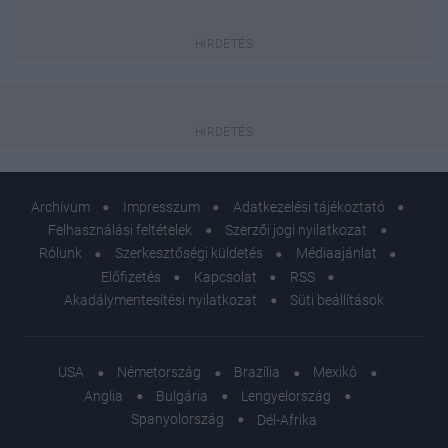
Archívum
Impresszum
Adatkezelési tájékoztató
Felhasználási feltételek
Szerzői jogi nyilatkozat
Rólunk
Szerkesztőségi küldetés
Médiaajánlat
Előfizetés
Kapcsolat
RSS
Akadálymentesítési nyilatkozat
Süti beállítások
USA
Németország
Brazília
Mexikó
Anglia
Bulgária
Lengyelország
Spanyolország
Dél-Afrika