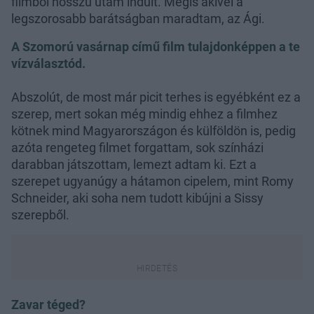
filmből hosszú utam indult. Mégis akivel a
legszorosabb barátságban maradtam, az Ági.
A Szomorú vasárnap című film tulajdonképpen a te
vízválasztód.
Abszolút, de most már picit terhes is egyébként ez a
szerep, mert sokan még mindig ehhez a filmhez
kötnek mind Magyarországon és külföldön is, pedig
azóta rengeteg filmet forgattam, sok színházi
darabban játszottam, lemezt adtam ki. Ezt a
szerepet ugyanúgy a hátamon cipelem, mint Romy
Schneider, aki soha nem tudott kibújni a Sissy
szerepből.
Zavar téged?