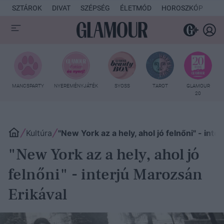
SZTÁROK
DIVAT
SZÉPSÉG
ÉLETMÓD
HOROSZKÓP
KU
MANCSPARTY
NYEREMÉNYJÁTÉK
SYOSS
TAROT
GLAMOUR
20
Kultúra
"New York az a hely, ahol jó felnőni" - inte
"New York az a hely, ahol jó
felnőni" - interjú Marozsán
Erikával