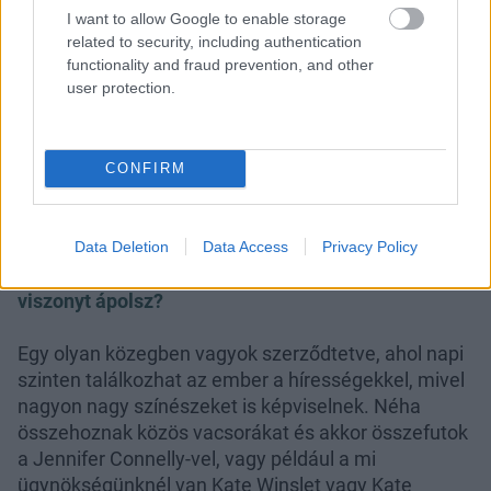
I want to allow Google to enable storage
related to security, including authentication
functionality and fraud prevention, and other
user protection.
CONFIRM
Kik azok a hírességek, akikkel volt szerencséd
Data Deletion
Data Access
Privacy Policy
találkozni? Van olyan, akivel esetleg baráti
viszonyt ápolsz?
Egy olyan közegben vagyok szerződtetve, ahol napi
szinten találkozhat az ember a hírességekkel, mivel
nagyon nagy színészeket is képviselnek. Néha
összehoznak közös vacsorákat és akkor összefutok
a Jennifer Connelly-vel, vagy például a mi
ügynökségünknél van Kate Winslet vagy Kate