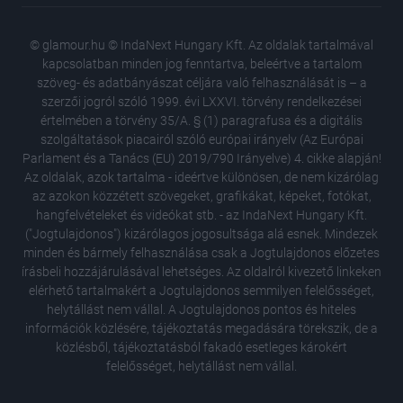
© glamour.hu © IndaNext Hungary Kft. Az oldalak tartalmával
kapcsolatban minden jog fenntartva, beleértve a tartalom
szöveg- és adatbányászat céljára való felhasználását is – a
szerzői jogról szóló 1999. évi LXXVI. törvény rendelkezései
értelmében a törvény 35/A. § (1) paragrafusa és a digitális
szolgáltatások piacairól szóló európai irányelv (Az Európai
Parlament és a Tanács (EU) 2019/790 Irányelve) 4. cikke alapján!
Az oldalak, azok tartalma - ideértve különösen, de nem kizárólag
az azokon közzétett szövegeket, grafikákat, képeket, fotókat,
hangfelvételeket és videókat stb. - az IndaNext Hungary Kft.
("Jogtulajdonos") kizárólagos jogosultsága alá esnek. Mindezek
minden és bármely felhasználása csak a Jogtulajdonos előzetes
írásbeli hozzájárulásával lehetséges. Az oldalról kivezető linkeken
elérhető tartalmakért a Jogtulajdonos semmilyen felelősséget,
helytállást nem vállal. A Jogtulajdonos pontos és hiteles
Mihályfi
információk közlésére, tájékoztatás megadására törekszik, de a
akárhol
közlésből, tájékoztatásból fakadó esetleges károkért
Mikes A
felelősséget, helytállást nem vállal.
szerelem