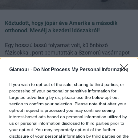
Köztudott, hogy jópár éve Amerika a második
otthonod. Mesélj a kezdeti időszakról!
Egy hosszú lassú folyamat volt, különböző
fázisokkal, pont bemutatták a Szomorú vasárnapot
Amerikában, egy nagy bemutató körúttal kezdődött
az ottani életem. Annak alapján szerződtetett egy
Glamour -
Do Not Process My Personal Information
ügynökség és megkértek költözzek ki egy évre.
Közben sokat jártam vissza Európába forgatni.
If you wish to opt-out of the sale, sharing to third parties, or
Aztán a párom, aki jött velem New Yorkba ott talál
processing of your personal or sensitive information for
munkát és így telepedtünk le.
targeted advertising by us, please use the below opt-out
section to confirm your selection. Please note that after your
opt-out request is processed you may continue seeing
interest-based ads based on personal information utilized by
us or personal information disclosed to third parties prior to
your opt-out. You may separately opt-out of the further
Hogyan látod kétlakiként New Yorkot és
disclosure of your personal information by third parties on the