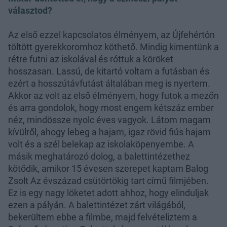
választod?
Az első ezzel kapcsolatos élményem, az Újfehértón
töltött gyerekkoromhoz köthető. Mindig kimentünk a
rétre futni az iskolával és róttuk a köröket
hosszasan. Lassú, de kitartó voltam a futásban és
ezért a hosszútávfutást általában meg is nyertem.
Akkor az volt az első élményem, hogy futok a mezőn
és arra gondolok, hogy most engem kétszáz ember
néz, mindössze nyolc éves vagyok. Látom magam
kívülről, ahogy lebeg a hajam, igaz rövid fiús hajam
volt és a szél belekap az iskolaköpenyembe. A
másik meghatározó dolog, a balettintézethez
kötődik, amikor 15 évesen szerepet kaptam Balog
Zsolt Az évszázad csütörtökig tart című filmjében.
Ez is egy nagy löketet adott ahhoz, hogy elinduljak
ezen a pályán. A balettintézet zárt világából,
bekerültem ebbe a filmbe, majd felvételiztem a