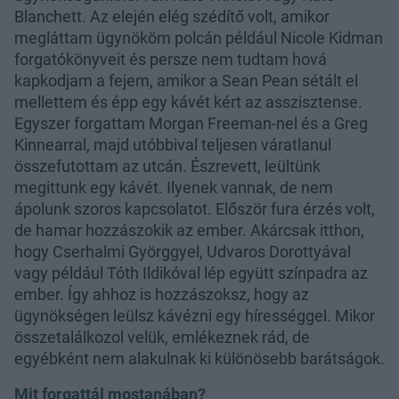
Blanchett. Az elején elég szédítő volt, amikor
megláttam ügynököm polcán például Nicole Kidman
forgatókönyveit és persze nem tudtam hová
kapkodjam a fejem, amikor a Sean Pean sétált el
mellettem és épp egy kávét kért az asszisztense.
Egyszer forgattam Morgan Freeman-nel és a Greg
Kinnearral, majd utóbbival teljesen váratlanul
összefutottam az utcán. Észrevett, leültünk
megittunk egy kávét. Ilyenek vannak, de nem
ápolunk szoros kapcsolatot. Először fura érzés volt,
de hamar hozzászokik az ember. Akárcsak itthon,
hogy Cserhalmi Györggyel, Udvaros Dorottyával
vagy például Tóth Ildikóval lép együtt színpadra az
ember. Így ahhoz is hozzászoksz, hogy az
ügynökségen leülsz kávézni egy hírességgel. Mikor
összetalálkozol velük, emlékeznek rád, de
egyébként nem alakulnak ki különösebb barátságok.
Mit forgattál mostanában?