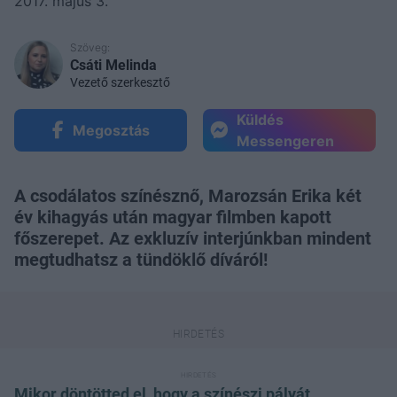
2017. május 3.
Szöveg:
Csáti Melinda
Vezető szerkesztő
Küldés
Megosztás
Messengeren
A csodálatos színésznő, Marozsán Erika két
év kihagyás után magyar filmben kapott
főszerepet. Az exkluzív interjúnkban mindent
megtudhatsz a tündöklő díváról!
Mikor döntötted el, hogy a színészi pályát