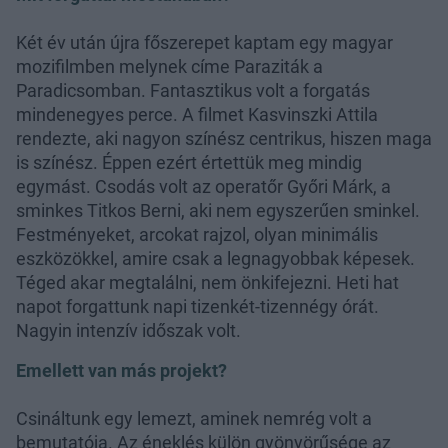
Két év után újra főszerepet kaptam egy magyar
mozifilmben melynek címe Paraziták a
Paradicsomban. Fantasztikus volt a forgatás
mindenegyes perce. A filmet Kasvinszki Attila
rendezte, aki nagyon színész centrikus, hiszen maga
is színész. Éppen ezért értettük meg mindig
egymást. Csodás volt az operatőr Győri Márk, a
sminkes Titkos Berni, aki nem egyszerűen sminkel.
Festményeket, arcokat rajzol, olyan minimális
eszközökkel, amire csak a legnagyobbak képesek.
Téged akar megtalálni, nem önkifejezni. Heti hat
napot forgattunk napi tizenkét-tizennégy órát.
Nagyin intenzív időszak volt.
Emellett van más projekt?
Csináltunk egy lemezt, aminek nemrég volt a
bemutatója. Az éneklés külön gyönyörűsége az