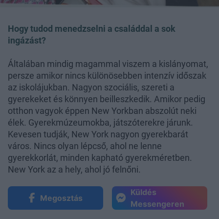
Hogy tudod menedzselni a családdal a sok
ingázást?
Általában mindig magammal viszem a kislányomat,
persze amikor nincs különösebben intenzív időszak
az iskolájukban. Nagyon szociális, szereti a
gyerekeket és könnyen beilleszkedik. Amikor pedig
otthon vagyok éppen New Yorkban abszolút neki
élek. Gyerekmúzeumokba, játszóterekre járunk.
Kevesen tudják, New York nagyon gyerekbarát
város. Nincs olyan lépcső, ahol ne lenne
gyerekkorlát, minden kapható gyerekméretben.
New York az a hely, ahol jó felnőni.
Küldés
Megosztás
Messengeren