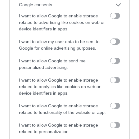
Google consents
Ha ide jön valaki egy idegen országból és úgy dönt,
hogy színész akar lenni, mindig nehéz a nekikezdés.
I want to allow Google to enable storage
Ahhoz, hogy az ember részese legyen ennek az
related to advertising like cookies on web or
egésznek szakmának muszáj, hogy főiskolára járjon,
device identifiers in apps.
muszáj, hogy valamilyen castingra bekerüljön, és ott
I want to allow my user data to be sent to
muszáj, hogy valaki felfigyeljen rá. Abszolút nem
Google for online advertising purposes.
működik máshogy ott sem. Nekem szerencsém
volt, mert rögtön lett egy ügynököm, aki a szállakat
I want to allow Google to send me
mozgatja. Egyedül sokkal nehezebb. A Szomorú
personalized advertising.
vasárnap segített ahhoz, hogy további szerepeket
kapjak.
I want to allow Google to enable storage
related to analytics like cookies on web or
device identifiers in apps.
I want to allow Google to enable storage
related to functionality of the website or app.
I want to allow Google to enable storage
related to personalization.