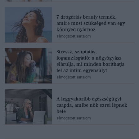
7 drogériás beauty termék,
amire most szükséged van egy
könnyed nyárhoz
Támogatott Tartalom
Stressz, szoptatás,
fogamzásgátló: a nőgyógyász
elárulja, mi minden boríthatja
fel az intim egyensúlyt
Támogatott Tartalom
A leggyakoribb egészségügyi
csapda, amibe nők ezrei lépnek
bele
Támogatott Tartalom