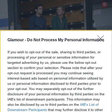
Glamour -
Do Not Process My Personal Information
If you wish to opt-out of the sale, sharing to third parties, or
processing of your personal or sensitive information for
targeted advertising by us, please use the below opt-out
section to confirm your selection. Please note that after your
opt-out request is processed you may continue seeing
Fotó:
IMDB
interest-based ads based on personal information utilized by
us or personal information disclosed to third parties prior to
your opt-out. You may separately opt-out of the further
A Netflix gyártású széria rendkívül izgalmas,
disclosure of your personal information by third parties on the
fordulatokkal teli olykor nagyon ijesztő és beteg - de
IAB’s list of downstream participants. This information may
ezért zseniális. Amikor néztem egyes jeleneteknél a
also be disclosed by us to third parties on the
IAB’s List of
Lány a vonaton című könyv/film jutott eszembe,
Downstream Participants
that may further disclose it to other