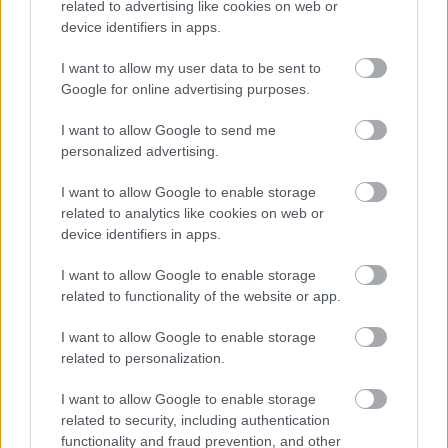
related to advertising like cookies on web or
device identifiers in apps.
Fotó:
IMDB
I want to allow my user data to be sent to
Google for online advertising purposes.
A sorozat már az elejétől kezdve nagyon leköti a
I want to allow Google to send me
figyelmet, és bár a közepénél úgy éreztem, hogy
personalized advertising.
kissé ellaposodik, az évad végére nagyon beindult. A
befejezés alapján valószínűleg lesz második évad is,
I want to allow Google to enable storage
related to analytics like cookies on web or
amit az első megnézése után elképesztően várok.
device identifiers in apps.
Küldés
Megosztás
I want to allow Google to enable storage
Messengeren
related to functionality of the website or app.
I want to allow Google to enable storage
Itt állíthatod be
, hogy a Google
keresőben könnyebben megtaláld a
related to personalization.
glamour.hu cikkeit
I want to allow Google to enable storage
related to security, including authentication
functionality and fraud prevention, and other