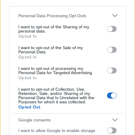
ugyanis stílusában abszolút tud azonosulni a You-
third parties.
val. Mindenkinek ajánlom, aki szereti a thrillereket,
Please note that this website/app uses one or more Google
Personal Data Processing Opt Outs
ugyanis valószínűleg ez a Netflix egyik legnagyobb
services and may gather and store information including but
dobása.
not limited to your visit or usage behaviour. You may click to
I want to opt-out of the Sharing of my
personal data.
grant or deny consent to Google and its third-party tags to
Opted In
use your data for below specified purposes in below Google
consent section.
I want to opt-out of the Sale of my
Personal Data.
Opted In
I want to opt-out of processing my
Personal Data for Targeted Advertising.
Opted In
I want to opt-out of Collection, Use,
Retention, Sale, and/or Sharing of my
Personal Data that Is Unrelated with the
Purposes for which it was collected.
Opted Out
Google consents
I want to allow Google to enable storage