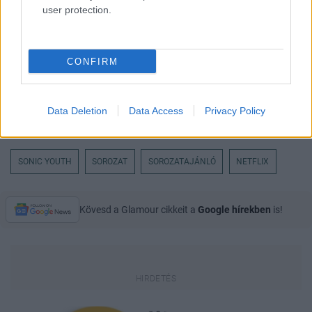
user protection.
CONFIRM
Data Deletion
Data Access
Privacy Policy
SONIC YOUTH
SOROZAT
SOROZATAJÁNLÓ
NETFLIX
Kövesd a Glamour cikkeit a
Google hírekben
is!