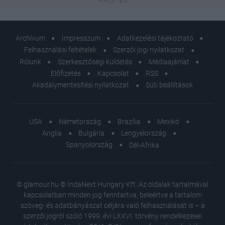
Archívum
Impresszum
Adatkezelési tájékoztató
Felhasználási feltételek
Szerzői jogi nyilatkozat
Rólunk
Szerkesztőségi küldetés
Médiaajánlat
Előfizetés
Kapcsolat
RSS
Akadálymentesítési nyilatkozat
Süti beállítások
USA
Németország
Brazília
Mexikó
Anglia
Bulgária
Lengyelország
Spanyolország
Dél-Afrika
© glamour.hu © IndaNext Hungary Kft. Az oldalak tartalmával
kapcsolatban minden jog fenntartva, beleértve a tartalom
szöveg- és adatbányászat céljára való felhasználását is – a
szerzői jogról szóló 1999. évi LXXVI. törvény rendelkezései