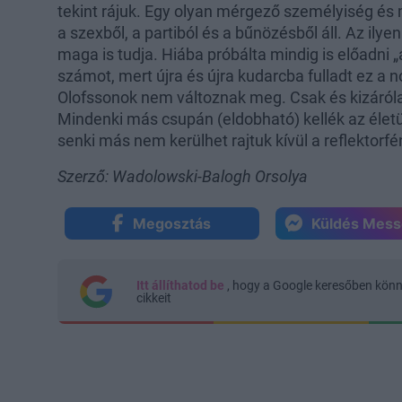
tekint rájuk. Egy olyan mérgező személyiség és 
a szexből, a partiból és a bűnözésből áll. Az ily
maga is tudja. Hiába próbálta mindig is előadni 
számot, mert újra és újra kudarcba fulladt ez a 
Olofssonok nem változnak meg. Csak és kizáról
Mindenki más csupán (eldobható) kellék az életü
senki más nem kerülhet rajtuk kívül a reflektorf
Szerző: Wadolowski-Balogh Orsolya
Megosztás
Küldés Mes
Itt állíthatod be
, hogy a Google keresőben kön
cikkeit