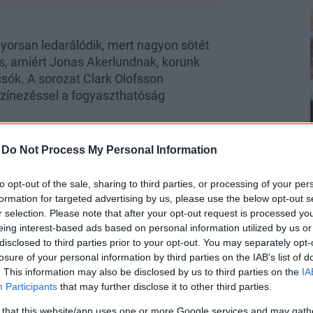
gyorsan ledarálódik, mert nagyon sötét
ős, amiért Jonas Akerlundnak, korunk
csók. A sorozat Clark Olofsson
színezéssel a fogyaszthatóság
nöző születése
-
Do Not Process My Personal Information
to opt-out of the sale, sharing to third parties, or processing of your per
formation for targeted advertising by us, please use the below opt-out s
r selection. Please note that after your opt-out request is processed y
eing interest-based ads based on personal information utilized by us or
disclosed to third parties prior to your opt-out. You may separately opt-
t valóban annak számít(ott), pláne
losure of your personal information by third parties on the IAB’s list of
vel, ami 1947-ben veszi kezdetét, amikor
. This information may also be disclosed by us to third parties on the
IA
és végig narrálja az életét. Hamar
Participants
that may further disclose it to other third parties.
etén -, miszerint a papa alkoholista
makezelés tekintetében volt honnan
 that this website/app uses one or more Google services and may gath