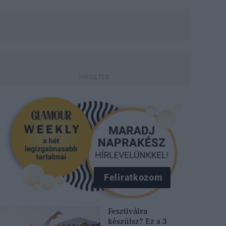
Feliratkozom
Fesztiválra
készülsz? Ez a 3