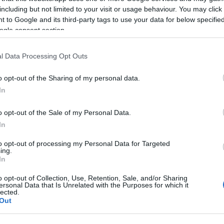
including but not limited to your visit or usage behaviour. You may click 
zak mindenre megoldás. Itt mindjárt ki is
 to Google and its third-party tags to use your data for below specifi
 valósággal ráöntötték a szerepét.
ogle consent section.
e bőrében, túlzás nélkül állítható:
yónak is legyen ábrázolva Clark, egy
l Data Processing Opt Outs
iatal, aki piti kis tolvajból szép lassan
o opt-out of the Sharing of my personal data.
, ami lényegében pénzzel, piával és
In
 és már egész fiatalon harvardi
o opt-out of the Sale of my Personal Data.
yérre egy gazdag mamit és a lányát,
In
zi nőcsábász, pontosan tudja, mit kell
to opt-out of processing my Personal Data for Targeted
ing.
 de főleg inkább meztelenkedésnek
In
csak a celeb bűnöző, hanem a
o opt-out of Collection, Use, Retention, Sale, and/or Sharing
lgyek és az átbulizott, drogos évek
ersonal Data that Is Unrelated with the Purposes for which it
lected.
ihenje magát. Mondani sem kell, ott
Out
os trükköt kiagyalva, hülyét csinálva a
ás szerint 17-szer is megszökjön.