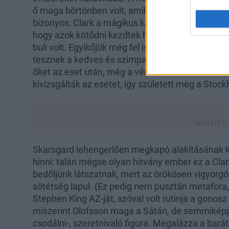
ő maga börtönben volt, amikor a bankrabló cimbor
bizonyos: Clark a mágikus karizmájának köszön
hogy azok kötődni kezdtek hozzá. A hat nap sz
buli volt. Egyikőjük még fel is hívta a svéd minisz
tesznek a kedves és szimpatikus bűnözőkben. 
őket az eset után, még a védelmükbe is vették a
kivizsgálták az esetet, így született meg a Stoc
Skarsgard lehengerlően megkapó alakításának 
hinni: talán mégse olyan hitvány ember ez a Clar
bedőljünk látszatnak, mert az örökösen vigyorg
sötétség lapul. (Ez pedig nem pusztán metafora
Stephen King AZ-ját, szóval volt rutinja a gonosz
miszerint Olofsson maga a Sátán, de semmikép
csodálni-, szeretnivaló figura. Megalázza a barát