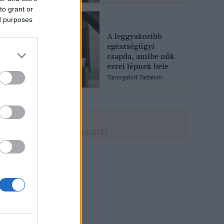
to grant or
ed purposes
A leggyakoribb
egészségügyi
csapda, amibe nők
ezrei lépnek bele
Támogatott Tartalom