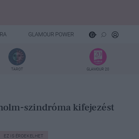
RA
GLAMOUR POWER
TAROT
GLAMOUR 20
ckholm-szindróma kifejezést
EZ IS ÉRDEKELHET