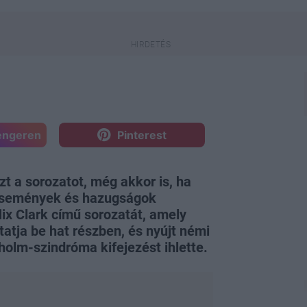
engeren
Pinterest
zt a sorozatot, még akkor is, ha
 események és hazugságok
lix Clark című sorozatát, amely
atja be hat részben, és nyújt némi
kholm-szindróma kifejezést ihlette.