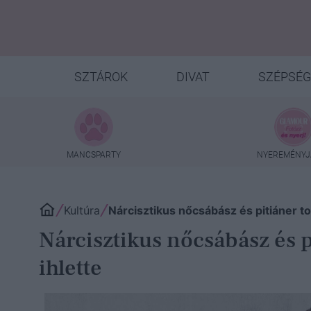
SZTÁROK
DIVAT
SZÉPSÉG
MANCSPARTY
NYEREMÉNYJ
Kultúra
Nárcisztikus nőcsábász és pitiáner tol
Nárcisztikus nőcsábász és pi
ihlette