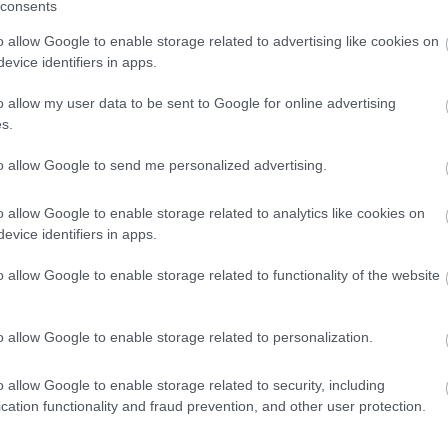
consents
o allow Google to enable storage related to advertising like cookies on
evice identifiers in apps.
o allow my user data to be sent to Google for online advertising
xel, partizik és hűsöl. Két merőkanállal
s.
 a szemünkben, mint egy nagyvilági
 rejlik a varázsa, és egyúttal a
to allow Google to send me personalized advertising.
rcisztikus, hidegvérű, traumatikus
t a manipuláláshoz, az átveréshez, és ha
o allow Google to enable storage related to analytics like cookies on
evice identifiers in apps.
akot választja.
o allow Google to enable storage related to functionality of the website
-szindróma miért nem róla van
o allow Google to enable storage related to personalization.
abb lenne, és „még jól is hangzana”.
iónyi bántalmazó kapcsolatot,
o allow Google to enable storage related to security, including
tény és való, az 1973-as stockholmi
cation functionality and fraud prevention, and other user protection.
n az Olofsson-varázs kerítette az
ire volt része a bankrablásban, mivel