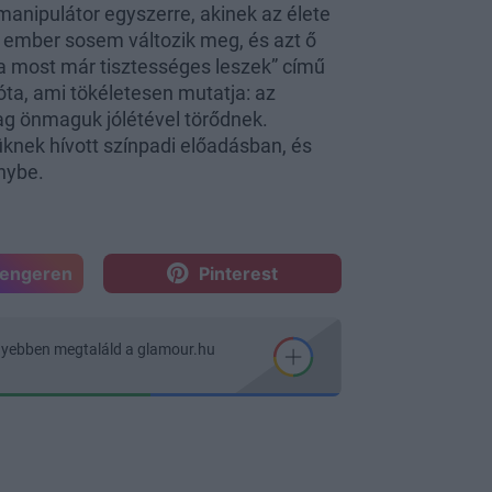
manipulátor egyszerre, akinek az élete
en ember sosem változik meg, és azt ő
„a most már tisztességes leszek” című
nóta, ami tökéletesen mutatja: az
ag önmaguk jólétével törődnek.
knek hívott színpadi előadásban, és
énybe.
sengeren
Pinterest
nyebben megtaláld a glamour.hu