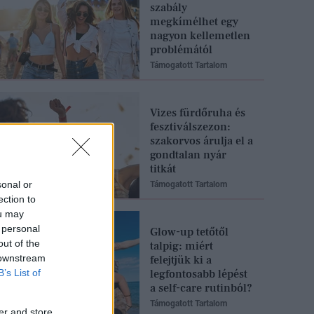
szabály
megkímélhet egy
nagyon kellemetlen
problémától
Támogatott Tartalom
Vizes fürdőruha és
fesztiválszezon:
szakorvos árulja el a
gondtalan nyár
titkát
sonal or
Támogatott Tartalom
ection to
ou may
 personal
Glow-up tetőtől
out of the
talpig: miért
 downstream
felejtjük ki a
legfontosabb lépést
B’s List of
a self-care rutinból?
Támogatott Tartalom
er and store