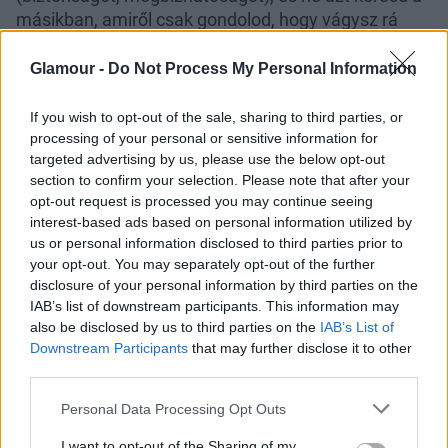
másikban, amiről csak gondolod, hogy vágysz rá
(kalandot, izgalmakat). Könnyen lehet, hogy ha így
keresgélsz, rátalálsz az igazira – aki első pillantásra
Glamour -
Do Not Process My Personal Information
nem is hasonlít arra a típusra, akit eddig igazinak
hittél.
If you wish to opt-out of the sale, sharing to third parties, or
processing of your personal or sensitive information for
targeted advertising by us, please use the below opt-out
section to confirm your selection. Please note that after your
opt-out request is processed you may continue seeing
interest-based ads based on personal information utilized by
us or personal information disclosed to third parties prior to
your opt-out. You may separately opt-out of the further
disclosure of your personal information by third parties on the
IAB’s list of downstream participants. This information may
also be disclosed by us to third parties on the
IAB’s List of
Downstream Participants
that may further disclose it to other
third parties.
Please note that this website/app uses one or more Google
Personal Data Processing Opt Outs
services and may gather and store information including but
not limited to your visit or usage behaviour. You may click to
I want to opt-out of the Sharing of my