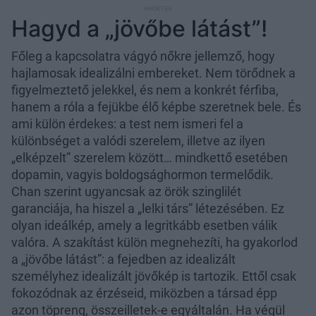
Hagyd a „jövőbe látást”!
Főleg a kapcsolatra vágyó nőkre jellemző, hogy
hajlamosak idealizálni embereket. Nem törődnek a
figyelmeztető jelekkel, és nem a konkrét férfiba,
hanem a róla a fejükbe élő képbe szeretnek bele. És
ami külön érdekes: a test nem ismeri fel a
különbséget a valódi szerelem, illetve az ilyen
„elképzelt” szerelem között… mindkettő esetében
dopamin, vagyis boldogsághormon termelődik.
Chan szerint ugyancsak az örök szinglilét
garanciája, ha hiszel a „lelki társ” létezésében. Ez
olyan ideálkép, amely a legritkább esetben válik
valóra. A szakítást külön megnehezíti, ha gyakorlod
a „jövőbe látást”: a fejedben az idealizált
személyhez idealizált jövőkép is tartozik. Ettől csak
fokozódnak az érzéseid, miközben a társad épp
azon töpreng, összeilletek-e egyáltalán. Ha végül