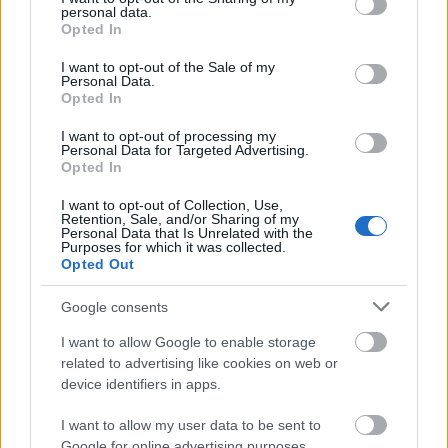
personal data.
grant or deny consent to Google and its third-party tags to
Opted In
use your data for below specified purposes in below Google
consent section.
I want to opt-out of the Sale of my
Personal Data.
Opted In
I want to opt-out of processing my
Personal Data for Targeted Advertising.
Opted In
I want to opt-out of Collection, Use,
Retention, Sale, and/or Sharing of my
Personal Data that Is Unrelated with the
Purposes for which it was collected.
Opted Out
Google consents
I want to allow Google to enable storage
related to advertising like cookies on web or
device identifiers in apps.
Egyelőre még csak angol nyelven szerezheted be ezt a
szuper olvasmányt, rendeld meg az amazon.com-ról.
I want to allow my user data to be sent to
Google for online advertising purposes.