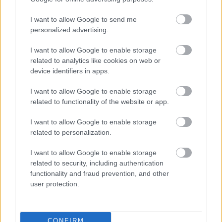
I want to allow Google to send me
personalized advertising.
I want to allow Google to enable storage
Légy önmagad!
related to analytics like cookies on web or
device identifiers in apps.
Sok nő követi el a hibát, hogy a másikban
olyasvalakit lát, aki „kiegészíti”, „kiteljesíti”. Pedig az
I want to allow Google to enable storage
related to functionality of the website or app.
egészséges kapcsolat nem erről szól: ha szükséged
van egy másik emberre, hogy megadja azt, ami
I want to allow Google to enable storage
belőled hiányzik, az azt jelenti, hogy nem vagy elég
related to personalization.
erős és magabiztos. Ha folyton tepersz a
figyelemért, a megbecsülésért, a szeretetért, hamar
I want to allow Google to enable storage
fárasztóvá válsz a másik embernek. És ha
related to security, including authentication
functionality and fraud prevention, and other
valamilyen gyengeséged, hiányosságod miatt vagy
user protection.
a másikkal, sokszor kötsz rossz üzletet. De hogyan
kell erősnek, magabiztosnak lenni? Chan azt
mondja: légy önmagad! Tarts önvizsgálatot, írd fel, ki
CONFIRM