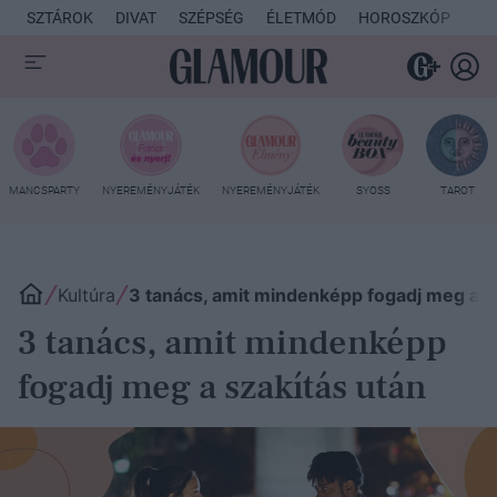
SZTÁROK
DIVAT
SZÉPSÉG
ÉLETMÓD
HOROSZKÓP
KU
MANCSPARTY
NYEREMÉNYJÁTÉK
NYEREMÉNYJÁTÉK
SYOSS
TAROT
Kultúra
3 tanács, amit mindenképp fogadj meg a s
3 tanács, amit mindenképp
fogadj meg a szakítás után