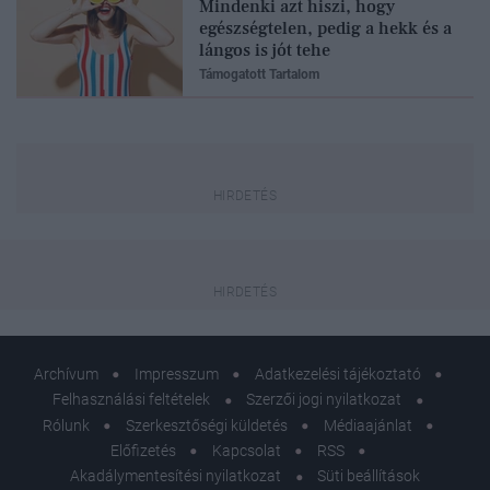
Mindenki azt hiszi, hogy
egészségtelen, pedig a hekk és a
lángos is jót tehe
Támogatott Tartalom
Archívum
Impresszum
Adatkezelési tájékoztató
Felhasználási feltételek
Szerzői jogi nyilatkozat
Rólunk
Szerkesztőségi küldetés
Médiaajánlat
Előfizetés
Kapcsolat
RSS
Akadálymentesítési nyilatkozat
Süti beállítások