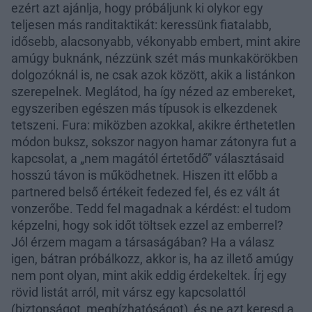
ezért azt ajánlja, hogy próbáljunk ki olykor egy
teljesen más randitaktikát: keressünk fiatalabb,
idősebb, alacsonyabb, vékonyabb embert, mint akire
amúgy buknánk, nézzünk szét más munkakörökben
dolgozóknál is, ne csak azok között, akik a listánkon
szerepelnek. Meglátod, ha így nézed az embereket,
egyszeriben egészen más típusok is elkezdenek
tetszeni. Fura: miközben azokkal, akikre érthetetlen
módon buksz, sokszor nagyon hamar zátonyra fut a
kapcsolat, a „nem magától értetődő” választásaid
hosszú távon is működhetnek. Hiszen itt előbb a
partnered belső értékeit fedezed fel, és ez vált át
vonzerőbe. Tedd fel magadnak a kérdést: el tudom
képzelni, hogy sok időt töltsek ezzel az emberrel?
Jól érzem magam a társaságában? Ha a válasz
igen, bátran próbálkozz, akkor is, ha az illető amúgy
nem pont olyan, mint akik eddig érdekeltek. Írj egy
rövid listát arról, mit vársz egy kapcsolattól
(biztonságot, megbízhatóságot), és ne azt keresd a