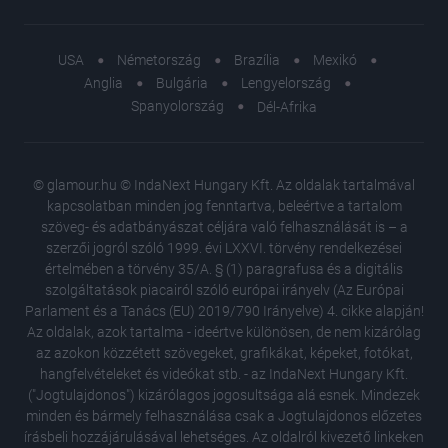
USA
Németország
Brazília
Mexikó
Anglia
Bulgária
Lengyelország
Spanyolország
Dél-Afrika
© glamour.hu © IndaNext Hungary Kft. Az oldalak tartalmával
kapcsolatban minden jog fenntartva, beleértve a tartalom
szöveg- és adatbányászat céljára való felhasználását is – a
szerzői jogról szóló 1999. évi LXXVI. törvény rendelkezései
értelmében a törvény 35/A. § (1) paragrafusa és a digitális
szolgáltatások piacairól szóló európai irányelv (Az Európai
Parlament és a Tanács (EU) 2019/790 Irányelve) 4. cikke alapján!
Az oldalak, azok tartalma - ideértve különösen, de nem kizárólag
az azokon közzétett szövegeket, grafikákat, képeket, fotókat,
hangfelvételeket és videókat stb. - az IndaNext Hungary Kft.
("Jogtulajdonos") kizárólagos jogosultsága alá esnek. Mindezek
minden és bármely felhasználása csak a Jogtulajdonos előzetes
írásbeli hozzájárulásával lehetséges. Az oldalról kivezető linkeken