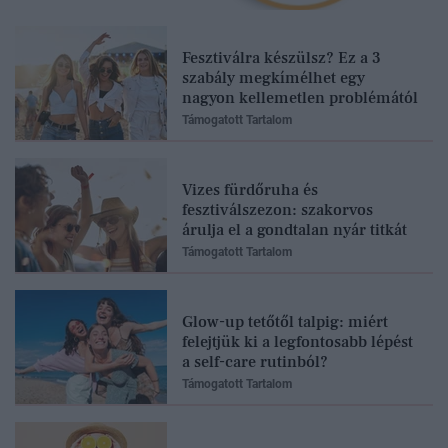
Fesztiválra készülsz? Ez a 3
szabály megkímélhet egy
nagyon kellemetlen problémától
Támogatott Tartalom
Vizes fürdőruha és
fesztiválszezon: szakorvos
árulja el a gondtalan nyár titkát
Támogatott Tartalom
Glow-up tetőtől talpig: miért
felejtjük ki a legfontosabb lépést
a self-care rutinból?
Támogatott Tartalom