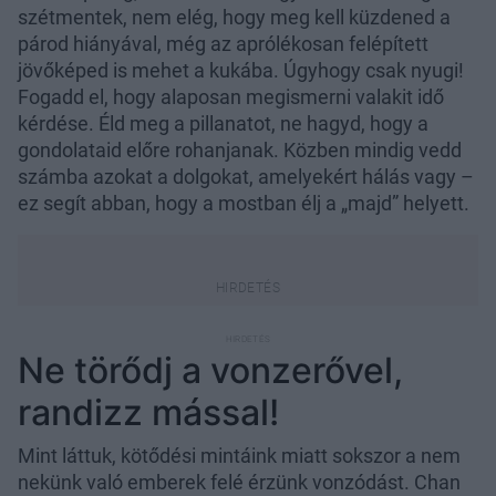
szétmentek, nem elég, hogy meg kell küzdened a
párod hiányával, még az aprólékosan felépített
jövőképed is mehet a kukába. Úgyhogy csak nyugi!
Fogadd el, hogy alaposan megismerni valakit idő
kérdése. Éld meg a pillanatot, ne hagyd, hogy a
gondolataid előre rohanjanak. Közben mindig vedd
számba azokat a dolgokat, amelyekért hálás vagy –
ez segít abban, hogy a mostban élj a „majd” helyett.
Ne törődj a vonzerővel,
randizz mással!
Mint láttuk, kötődési mintáink miatt sokszor a nem
nekünk való emberek felé érzünk vonzódást. Chan