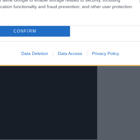
 és nem hagyja, hogy senki sem
cation functionality and fraud prevention, and other user protection.
 szuper fülbemászó dallam!
CONFIRM
Data Deletion
Data Access
Privacy Policy