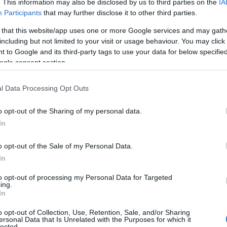
. This information may also be disclosed by us to third parties on the
IA
Participants
that may further disclose it to other third parties.
 that this website/app uses one or more Google services and may gath
including but not limited to your visit or usage behaviour. You may click 
 to Google and its third-party tags to use your data for below specifi
ogle consent section.
l Data Processing Opt Outs
o opt-out of the Sharing of my personal data.
In
o opt-out of the Sale of my Personal Data.
In
to opt-out of processing my Personal Data for Targeted
ing.
 listáján ez a szám? A klipje sem
In
gény" fiút!
o opt-out of Collection, Use, Retention, Sale, and/or Sharing
ersonal Data that Is Unrelated with the Purposes for which it
lected.