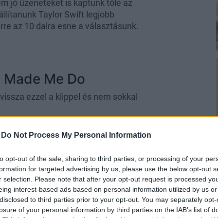
 jó üzeneteket is kaptunk tőle az
állítanunk Taylor Swift legjobb
 erre az 10 dalra esne a választásunk.
ou Made Me Do
 vissza ezzel a klippel és nem sokkal
-
Do Not Process My Personal Information
to opt-out of the sale, sharing to third parties, or processing of your per
formation for targeted advertising by us, please use the below opt-out s
r selection. Please note that after your opt-out request is processed y
eing interest-based ads based on personal information utilized by us or
disclosed to third parties prior to your opt-out. You may separately opt-
losure of your personal information by third parties on the IAB’s list of