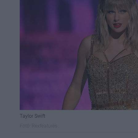
Taylor Swift
Fotó:
Rexfeatures