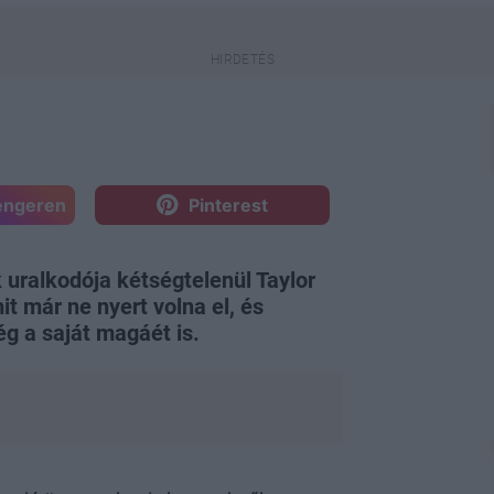
engeren
Pinterest
 uralkodója kétségtelenül Taylor
it már ne nyert volna el, és
g a saját magáét is.