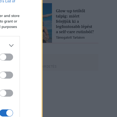
B’s List of
Glow-up tetőtől
er and store
talpig: miért
felejtjük ki a
to grant or
legfontosabb lépést
ed purposes
a self-care rutinból?
Támogatott Tartalom