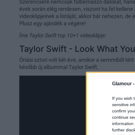
Szerencsére nemcsak fülbemászó dalokat, hanem
évek során elég rendesen, viszont ha fel kellene 
videoklipjeinek a listáját, akkor bár nehezen, de
Plusz egy ajándék a végére!
Íme Taylor Swift top 10+1 videoklipje:
Taylor Swift - Look What Y
Óriási sztori volt két éve, amikor a semmiből tért
később új albummal Taylor Swift.
Glamour 
If you wish 
sensitive in
confirm you
continue se
information 
further disc