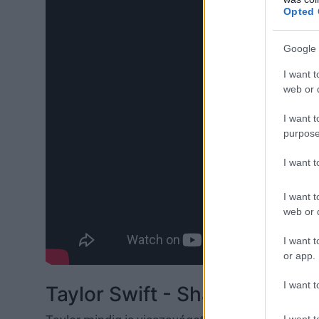
Opted 
Google 
I want t
web or d
I want t
purpose
I want 
I want t
web or d
I want t
or app.
I want t
Taylor Swift - Shake It Off
I want t