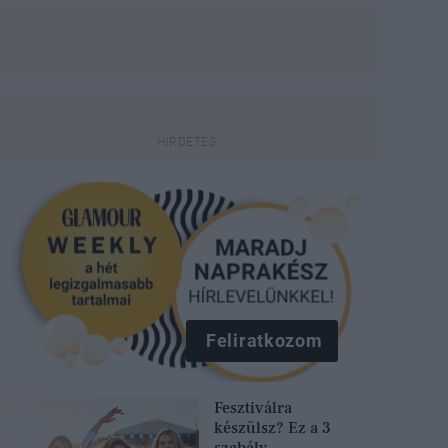
Feliratkozom
Fesztiválra
készülsz? Ez a 3
szabály