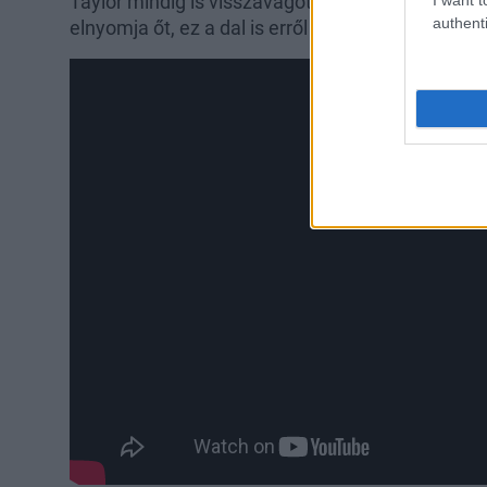
Taylor mindig is visszavágott a gyűlölködőknek,
authenti
elnyomja őt, ez a dal is erről szól. Csupa erő és