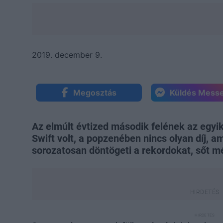
2019. december 9.
Megosztás
Küldés Mess
Az elmúlt évtized második felének az egyik
Swift volt, a popzenében nincs olyan díj, am
sorozatosan döntögeti a rekordokat, sőt mé