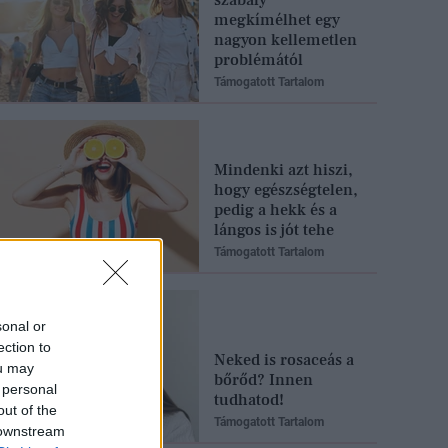
megkímélhet egy
nagyon kellemetlen
problémától
Támogatott Tartalom
Mindenki azt hiszi,
hogy egészségtelen,
pedig a hekk és a
lángos is jót tehe
Támogatott Tartalom
sonal or
ection to
Neked is rosaceás a
ou may
bőrőd? Innen
 personal
tudhatod!
out of the
Támogatott Tartalom
 downstream