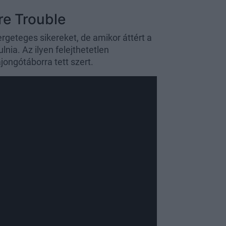
re Trouble
rgeteges sikereket, de amikor áttért a
nia. Az ilyen felejthetetlen
jongótáborra tett szert.