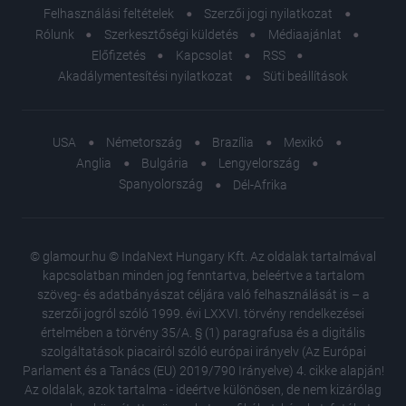
Felhasználási feltételek
Szerzői jogi nyilatkozat
Rólunk
Szerkesztőségi küldetés
Médiaajánlat
Előfizetés
Kapcsolat
RSS
Akadálymentesítési nyilatkozat
Süti beállítások
USA
Németország
Brazília
Mexikó
Anglia
Bulgária
Lengyelország
Spanyolország
Dél-Afrika
© glamour.hu © IndaNext Hungary Kft. Az oldalak tartalmával
kapcsolatban minden jog fenntartva, beleértve a tartalom
szöveg- és adatbányászat céljára való felhasználását is – a
szerzői jogról szóló 1999. évi LXXVI. törvény rendelkezései
értelmében a törvény 35/A. § (1) paragrafusa és a digitális
szolgáltatások piacairól szóló európai irányelv (Az Európai
Parlament és a Tanács (EU) 2019/790 Irányelve) 4. cikke alapján!
Az oldalak, azok tartalma - ideértve különösen, de nem kizárólag