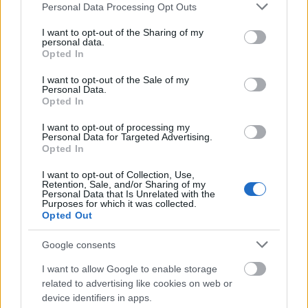
Please note that this website/app uses one or more Google
Personal Data Processing Opt Outs
services and may gather and store information including but
not limited to your visit or usage behaviour. You may click to
I want to opt-out of the Sharing of my
personal data.
grant or deny consent to Google and its third-party tags to
Opted In
use your data for below specified purposes in below Google
consent section.
I want to opt-out of the Sale of my
Personal Data.
Opted In
I want to opt-out of processing my
Personal Data for Targeted Advertising.
Tóth Andi: „Kicsavarták belőlem az
Opted In
utolsó cseppet”
I want to opt-out of Collection, Use,
Retention, Sale, and/or Sharing of my
Personal Data that Is Unrelated with the
Purposes for which it was collected.
Opted Out
Google consents
Attól nem félsz, hogy esetleg egy-egy munka
I want to allow Google to enable storage
emiatt megy el melletted?
related to advertising like cookies on web or
device identifiers in apps.