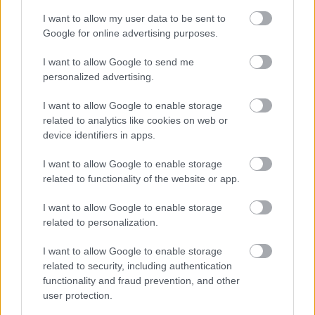
Én nem leszek amiatt más, mert valakinek nem
tetszik. De lekopogom, olyan problémám még nem
I want to allow my user data to be sent to
Google for online advertising purposes.
volt, hogy akivel dolgoztam, az elégedetlenkedett.
Andrei Mangrának például sokan jöttek azzal, hogy
I want to allow Google to send me
milyen nehéz dolga lesz velem, de szerencsére
personalized advertising.
pozitívan csalódott már az első próbán is. A Dancing
with the Stars abban egyébként sokat segített, hogy
I want to allow Google to enable storage
megmutathattam, hogyha valamibe belevágok,
related to analytics like cookies on web or
device identifiers in apps.
akkor száztíz százalékot adok. Lehet az zene, tánc
vagy éppen muffinsütés. Addig csinálom, amíg
I want to allow Google to enable storage
tökéletes nem lesz.
related to functionality of the website or app.
Van egy jazzes arcod is, amit alig ismer valaki.
I want to allow Google to enable storage
related to personalization.
A mostani dalaim is én vagyok, de nagyon kicsi
részem. Imádom az élő zenét, ha kiereszthetem a
I want to allow Google to enable storage
hangom, ha egy zenekarral imprózhatok. Mindegy a
related to security, including authentication
közönség létszáma, ez nagyon feltölt. Sajnos
functionality and fraud prevention, and other
nagyon kevés ilyen alkalom van.
user protection.