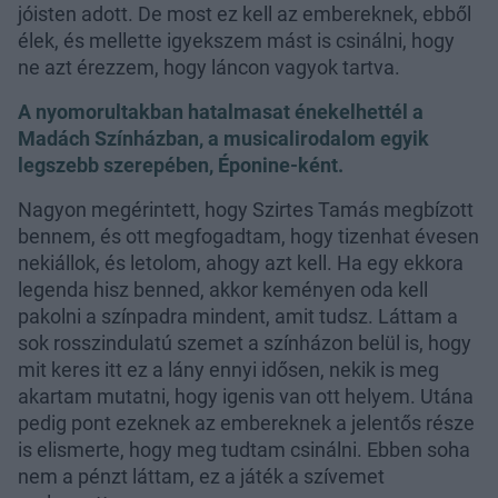
jóisten adott. De most ez kell az embereknek, ebből
élek, és mellette igyekszem mást is csinálni, hogy
ne azt érezzem, hogy láncon vagyok tartva.
A nyomorultakban hatalmasat énekelhettél a
Madách Színházban, a musicalirodalom egyik
legszebb szerepében, Éponine-ként.
Nagyon megérintett, hogy Szirtes Tamás megbízott
bennem, és ott megfogadtam, hogy tizenhat évesen
nekiállok, és letolom, ahogy azt kell. Ha egy ekkora
legenda hisz benned, akkor keményen oda kell
pakolni a színpadra mindent, amit tudsz. Láttam a
sok rosszindulatú szemet a színházon belül is, hogy
mit keres itt ez a lány ennyi idősen, nekik is meg
akartam mutatni, hogy igenis van ott helyem. Utána
pedig pont ezeknek az embereknek a jelentős része
is elismerte, hogy meg tudtam csinálni. Ebben soha
nem a pénzt láttam, ez a játék a szívemet