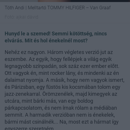
Tóth Andi | Melltartó TOMMY HILFIGER – Van Graaf
Fotó:
ajkai dávid
Hunyd le a szemed! Semmi kötöttség, nincs
elvárás. Mit és hol énekelnél most?
Nehéz ez nagyon. Három végletes verzió jut az
eszembe. Az egyik, hogy fellépjek a világ egyik
legnagyobb színpadán, sok száz ezer ember előtt.
Ott vagyok én, mint rocker lány, és mindenki az én
dalaimat nyomja. A másik, hogy nem vagyok ismert,
és Párizsban, egy füstös kis kocsmában tolom egy
jazz-zenekarral. Örömzenélek, majd kimegyek az
utcára, mint bárki más, van egy boldog
párkapcsolatom, és nem írnak rólam a médiában
semmit. A harmadik verzióban nem is énekelek,
bármi mást csinálnék... Na, most ezt a hármat így
egyszerre szeretném.