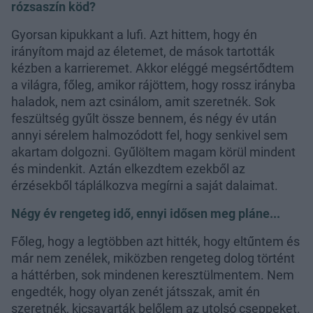
rózsaszín köd?
Gyorsan kipukkant a lufi. Azt hittem, hogy én
irányítom majd az életemet, de mások tartották
kézben a karrieremet. Akkor eléggé megsértődtem
a világra, főleg, amikor rájöttem, hogy rossz irányba
haladok, nem azt csinálom, amit szeretnék. Sok
feszültség gyűlt össze bennem, és négy év után
annyi sérelem halmozódott fel, hogy senkivel sem
akartam dolgozni. Gyűlöltem magam körül mindent
és mindenkit. Aztán elkezdtem ezekből az
érzésekből táplálkozva megírni a saját dalaimat.
Négy év rengeteg idő, ennyi idősen meg pláne...
Főleg, hogy a legtöbben azt hitték, hogy eltűntem és
már nem zenélek, miközben rengeteg dolog történt
a háttérben, sok mindenen keresztülmentem. Nem
engedték, hogy olyan zenét játsszak, amit én
szeretnék, kicsavarták belőlem az utolsó cseppeket.