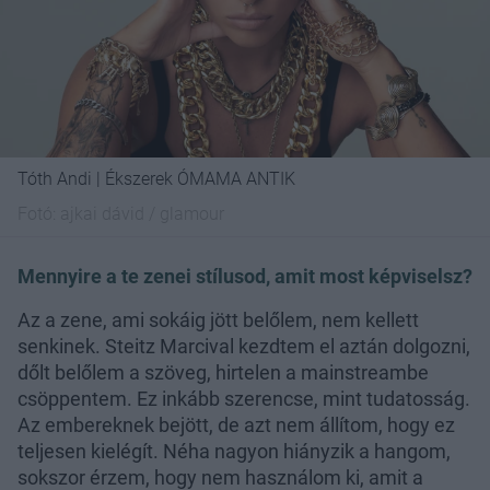
Tóth Andi | Ékszerek ÓMAMA ANTIK
Fotó:
ajkai dávid / glamour
Mennyire a te zenei stílusod, amit most képviselsz?
Az a zene, ami sokáig jött belőlem, nem kellett
senkinek. Steitz Marcival kezdtem el aztán dolgozni,
dőlt belőlem a szöveg, hirtelen a mainstreambe
csöppentem. Ez inkább szerencse, mint tudatosság.
Az embereknek bejött, de azt nem állítom, hogy ez
teljesen kielégít. Néha nagyon hiányzik a hangom,
sokszor érzem, hogy nem használom ki, amit a