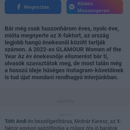
Küldés
Megosztás
Messengeren
Bár még csak huszonhárom éves, nyolc éve,
mióta megnyerte az X-faktort, az ország
legjobb hangú énekesnői között tartják
számon. A 2022-es GLAMOUR Women of the
Year Az év énekesnője elismerést bár ti,
olvasók szavaztátok meg, de most talán még
a hosszú ideje hűséges Instagram-követőinek
is tud újat mondani rendhagyó interjúnkban.
Tóth Andi
és beszélgetőtársa, Molnár Karesz, az X-
faktor egykori sajtófőnöke a műsor óta jó barátok