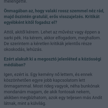
melengette.
Önmagában az, hogy valaki rossz szemmel néz rád,
majd őszintén gratulál, erős visszajelzés. Kritikát
egyébként kitől fogadsz el?
Attól, akitől kérem. Lehet az művész vagy éppen a
sarki pék. Ha kérem, akkor elfogadom, meghallom.
De szerintem a kéretlen kritikák jelentős része
okoskodás, lehúzás.
Ezért alakult ki a megosztó jelenléted a közösségi
médiában?
Igen, ezért is. Egy kemény nő lettem, és ennek
köszönhetően egyre jobb kapcsolatom lett
önmagammal. Most rideg vagyok, néha bunkónak
mondanám magam, de akik fontosak nekem,
akikben megbízhatom, azok egy teljesen más Andit
látnak, mint a külvilág.