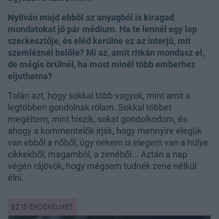
Nyilván majd ebből az anyagból is kiragad
mondatokat jó pár médium. Ha te lennél egy lap
szerkesztője, és eléd kerülne ez az interjú, mit
szemléznél belőle? Mi az, amit ritkán mondasz el,
de mégis örülnél, ha most minél több emberhez
eljuthatna?
Talán azt, hogy sokkal több vagyok, mint amit a
legtöbben gondolnak rólam. Sokkal többet
megéltem, mint hiszik, sokat gondolkodom, és
ahogy a kommentelők írják, hogy mennyire elegük
van ebből a nőből, úgy nekem is elegem van a hülye
cikkekből, magamból, a zenéből... Aztán a nap
végén rájövök, hogy mégsem tudnék zene nélkül
élni.