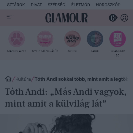
SZTÁROK
DIVAT
SZÉPSÉG
ÉLETMÓD
HOROSZKÓP
KU
MANCSPARTY
NYEREMÉNYJÁTÉK
SYOSS
TAROT
GLAMOUR
20
Kultúra
Tóth Andi sokkal több, mint amit a legtöb
Tóth Andi: „Más Andi vagyok,
mint amit a külvilág lát”