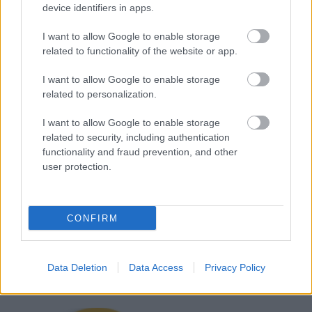
device identifiers in apps.
I want to allow Google to enable storage
related to functionality of the website or app.
I want to allow Google to enable storage
related to personalization.
I want to allow Google to enable storage
related to security, including authentication
functionality and fraud prevention, and other
ZENE
KONCERT
TÓTH VERA
MAGYAR ZENE
user protection.
Kövesd a Glamour cikkeit a
Google hírekben
is!
CONFIRM
Data Deletion
Data Access
Privacy Policy