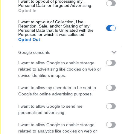
I want to opt-out of processing my
semmi másra nem figyelünk, csak Tóth Vera
Personal Data for Targeted Advertising.
hangjára, valamint Bérces Viktor, Duka László és
Opted In
Molnár Tibor fantasztikus zenélésére.
A koncert
I want to opt-out of Collection, Use,
jegyeladásából származó bevétel teljes egésze a
Retention, Sale, and/or Sharing of my
Personal Data that Is Unrelated with the
Bodor Tibor Kulturális Egyesület munkáját
Purposes for which it was collected.
támogatja.
Opted Out
Itt vehetsz jegyet
a felejthetetlen koncertre, melynek
Google consents
megtekintésével nagyon jó ügyet támogatsz
I want to allow Google to enable storage
támogatsz!
related to advertising like cookies on web or
device identifiers in apps.
Küldés
Megosztás
Messengeren
I want to allow my user data to be sent to
Google for online advertising purposes.
Itt állíthatod be
, hogy a Google
I want to allow Google to send me
keresőben könnyebben megtaláld a
glamour.hu cikkeit
personalized advertising.
I want to allow Google to enable storage
related to analytics like cookies on web or