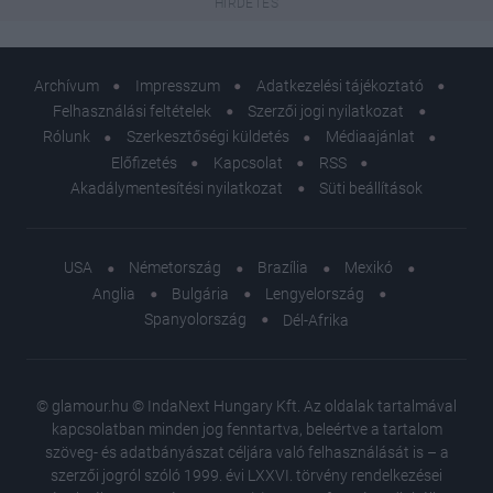
Archívum
Impresszum
Adatkezelési tájékoztató
Felhasználási feltételek
Szerzői jogi nyilatkozat
Rólunk
Szerkesztőségi küldetés
Médiaajánlat
Előfizetés
Kapcsolat
RSS
Akadálymentesítési nyilatkozat
Süti beállítások
USA
Németország
Brazília
Mexikó
Anglia
Bulgária
Lengyelország
Spanyolország
Dél-Afrika
© glamour.hu © IndaNext Hungary Kft. Az oldalak tartalmával
kapcsolatban minden jog fenntartva, beleértve a tartalom
szöveg- és adatbányászat céljára való felhasználását is – a
szerzői jogról szóló 1999. évi LXXVI. törvény rendelkezései