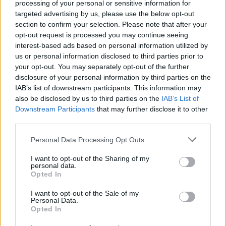
processing of your personal or sensitive information for
targeted advertising by us, please use the below opt-out
section to confirm your selection. Please note that after your
opt-out request is processed you may continue seeing
Az egyesület évek óta rendíthetetlenül dolgozik
interest-based ads based on personal information utilized by
azért, hogy a vakok és gyengénlátók számára
us or personal information disclosed to third parties prior to
önkéntes alapon olvassanak fel könyveket.
Az
your opt-out. You may separately opt-out of the further
egyesület Bodor Tibor színművész munkássága
disclosure of your personal information by third parties on the
IAB’s list of downstream participants. This information may
előtt tiszteleg, és az általa indított hagyományokat
also be disclosed by us to third parties on the
IAB’s List of
ápolja
– a művészúr élete során több mint
Downstream Participants
that may further disclose it to other
kilencezer órányi hanganyagot olvasott fel a vakok
third parties.
és gyengénlátók számára, ezek közül a könyvek
közül pedig a digitalizálást követően jelenleg is közel
Please note that this website/app uses one or more Google
Personal Data Processing Opt Outs
services and may gather and store information including but
négyszáz példány ma is elérhető.
not limited to your visit or usage behaviour. You may click to
I want to opt-out of the Sharing of my
personal data.
Az exkluzív koncert
során nemcsak egy teljesen új
grant or deny consent to Google and its third-party tags to
Opted In
use your data for below specified purposes in below Google
megközelítésből ismerhetjük meg a vakok és
consent section.
gyengénlátók világát, de úgy hallgathatunk végig
I want to opt-out of the Sale of my
Personal Data.
egy élőzenés koncertet Magyarország egyik
Opted In
legcsodálatosabb énekesnőjével, hogy közben