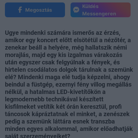
Küldés
Megosztás
Messengeren
Ugye mindenki számára ismerős az érzés,
amikor egy koncert előtt elsötétül a nézőtér, a
zenekar beáll a helyére, még hallatszik némi
morajlás, majd egy kis izgalmas várakozás
után egyszer csak felgyúlnak a fények, és
hirtelen csodálatos dolgok tárulnak a szemünk
elé? Mindenki maga elé tudja képzelni, ahogy
beindul a füstgép, ezernyi fény villog megállás
nélkül, a hatalmas LED-kivetítőkön a
legmodernebb technikával készített
kisfilmeket vetítik két órán keresztül, profi
táncosok kápráztatnak el minket, a zenészek
pedig a szemünk láttára esnek transzba
minden egyes alkalommal, amikor előadhatják
saját szerzeményeiket?