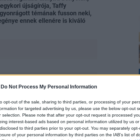
gykori újságírója, Taffy
agyonrágott témának fusson neki,
génye ennek ellenére is kiváló
-
Do Not Process My Personal Information
to opt-out of the sale, sharing to third parties, or processing of your per
t, - ami a 21. század Kiadó Kult
formation for targeted advertising by us, please use the below opt-out s
n kifejezetten szép könyvtárgy -, és
r selection. Please note that after your opt-out request is processed y
eing interest-based ads based on personal information utilized by us or
képpen a szerző stílusának (no és
disclosed to third parties prior to your opt-out. You may separately opt-
jezetten sodró lendületű, élvezetes és
losure of your personal information by third parties on the IAB’s list of
em felszínes. Amikor bekapcsolódunk