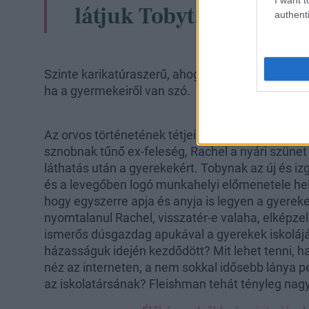
látjuk Tobyt.
authenti
Szinte karikatúraszerű, ahogy csetlik-botlik a sa
ha a gyermekeiről van szó.
Az orvos történetének tétjei akkor változnak meg
sznobnak tűnő ex-feleség, Rachel a nyári szünet
láthatás után a gyerekekért. Tobynak az új és iz
és a levegőben logó munkahelyi előmenetele hely
hogy egyszerre apja és anyja is legyen a gyereke
nyomtalanul Rachel, visszatér-e valaha, elképze
ismerős dúsgazdag apukával a gyerekek iskolájáb
házasságuk idején kezdődött? Mit lehet tenni, ha 
néz az interneten, a nem sokkal idősebb lánya p
az iskolatársának? Fleishman tehát tényleg nag