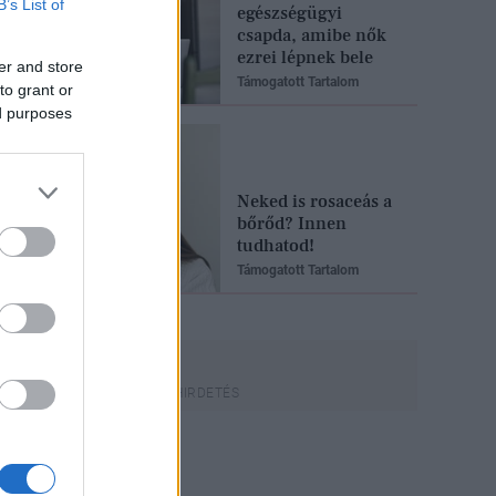
B’s List of
egészségügyi
csapda, amibe nők
ezrei lépnek bele
er and store
Támogatott Tartalom
to grant or
ed purposes
Neked is rosaceás a
bőrőd? Innen
tudhatod!
Támogatott Tartalom