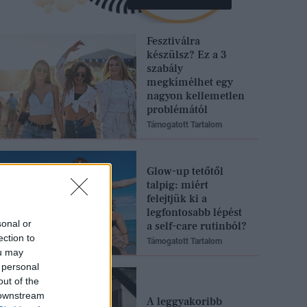
Fesztiválra
készülsz? Ez a 3
szabály
megkímélhet egy
nagyon kellemetlen
problémától
Támogatott Tartalom
Glow-up tetőtől
talpig: miért
felejtjük ki a
legfontosabb lépést
sonal or
a self-care rutinból?
ection to
Támogatott Tartalom
ou may
 personal
out of the
 downstream
A leggyakoribb