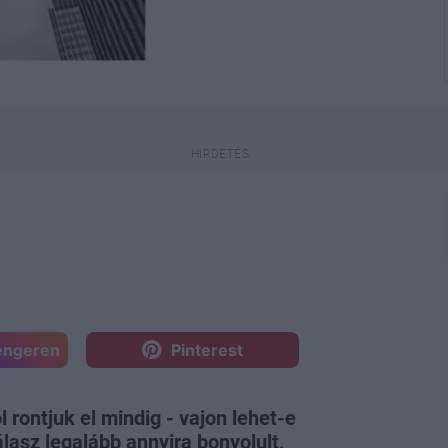
engeren
Pinterest
rontjuk el mindig - vajon lehet-e
asz legalább annyira bonyolult,