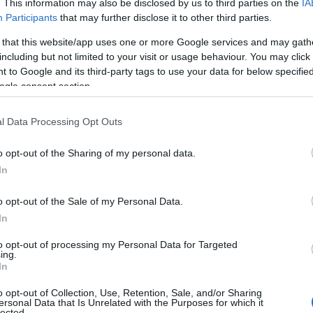
. This information may also be disclosed by us to third parties on the
IA
akkor úgy tűnik, hogy a nagy dolgok
Participants
that may further disclose it to other third parties.
 gyerekeiknek és a környezetüknek a
 that this website/app uses one or more Google services and may gath
hiányzik a válási papírjukról.
including but not limited to your visit or usage behaviour. You may click 
 to Google and its third-party tags to use your data for below specifi
ogle consent section.
l Data Processing Opt Outs
nete lenne, aminek főhőse a
szerető középkorú orvos, aki a
o opt-out of the Sharing of my personal data.
ine társkeresők világát.
In
es nők akarják, csábítják őt, a
 is komplexusos, önmagát is némileg
o opt-out of the Sale of my Personal Data.
l zsidó orvost. Toby Fleishman alakja
In
na elő, egyáltalán nem véletlen, hogy a
to opt-out of processing my Personal Data for Targeted
elyen is utal a regény.
ing.
In
o opt-out of Collection, Use, Retention, Sale, and/or Sharing
ersonal Data that Is Unrelated with the Purposes for which it
lected.