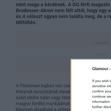
mint maga a kérdések. A GQ férfi magazin e
Brodesser-Akner nem félt attól, hogy egy 
és
A választ
ugyan nem találta meg, de a re
időtöltés.
Glamour 
If you wish 
A
Fleishman bajban van
csaknem 500 oldalas köte
sensitive in
Könyvek sorozatának darabjaként szokásos módo
confirm you
continue se
ezért elsőre talán nagy falatnak tűnhet. Minden
information 
magyar fordító munkájának) dicsérete, hogy kife
further disc
könnyen olvasható a szöveg, de semmiképpen s