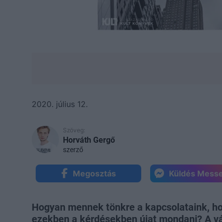
2020. július 12.
Szöveg:
Horváth Gergő
szerző
Megosztás
Küldés Mess
Hogyan mennek tönkre a kapcsolataink, hol 
ezekben a kérdésekben újat mondani? A vál