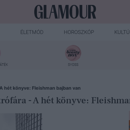
ÉLETMÓD
HOROSZKÓP
KULTÚ
ÁTÉK
SYOSS
 A hét könyve: Fleishman bajban van
trófára - A hét könyve: Fleishm