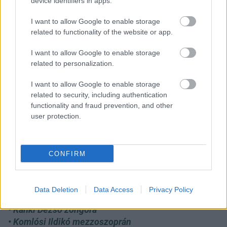
device identifiers in apps.
I want to allow Google to enable storage
related to functionality of the website or app.
I want to allow Google to enable storage
related to personalization.
Ránki Dezső
I want to allow Google to enable storage
related to security, including authentication
Bartók Béla Két arckép, op. 5
functionality and fraud prevention, and other
Bartók Béla III. zongoraverseny
user protection.
Bartók Béla A kékszakállú herceg vára, op. 11
CONFIRM
Közreműködik:
Data Deletion
Data Access
Privacy Policy
• Koppándi Jenő hegedű
• Ránki Dezső zongora
• Komlósi Ildikó mezzoszoprán