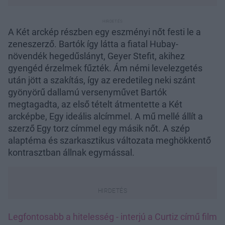
A Két arckép részben egy eszményi nőt festi le a
zeneszerző. Bartók így látta a fiatal Hubay-
növendék hegedűslányt, Geyer Stefit, akihez
gyengéd érzelmek fűzték. Ám némi levelezgetés
után jött a szakítás, így az eredetileg neki szánt
gyönyörű dallamú versenyművet Bartók
megtagadta, az első tételt átmentette a Két
arcképbe, Egy ideális alcímmel. A mű mellé állít a
szerző Egy torz címmel egy másik nőt. A szép
alaptéma és szarkasztikus változata meghökkentő
kontrasztban állnak egymással.
Legfontosabb a hitelesség - interjú a Curtiz című film