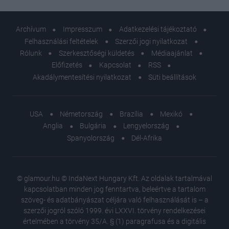
Archívum
Impresszum
Adatkezelési tájékoztató
Felhasználási feltételek
Szerzői jogi nyilatkozat
Rólunk
Szerkesztőségi küldetés
Médiaajánlat
Előfizetés
Kapcsolat
RSS
Akadálymentesítési nyilatkozat
Süti beállítások
USA
Németország
Brazília
Mexikó
Anglia
Bulgária
Lengyelország
Spanyolország
Dél-Afrika
© glamour.hu © IndaNext Hungary Kft. Az oldalak tartalmával
kapcsolatban minden jog fenntartva, beleértve a tartalom
szöveg- és adatbányászat céljára való felhasználását is – a
szerzői jogról szóló 1999. évi LXXVI. törvény rendelkezései
értelmében a törvény 35/A. § (1) paragrafusa és a digitális