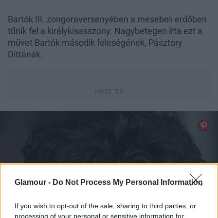
Bartók III. zongoraversenyében a mesebeli erdőben
tűnik fel a királykisasszony. Nagybetegen írta ezt a
művet Bartók második feleségének, Pásztory
Dittának.
Glamour -
Do Not Process My Personal Information
If you wish to opt-out of the sale, sharing to third parties, or
processing of your personal or sensitive information for