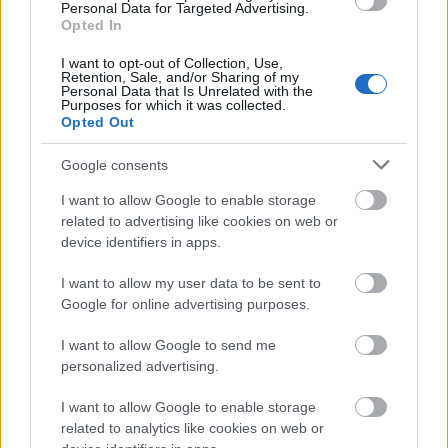
Personal Data for Targeted Advertising.
Konlósi Ildikó
Opted In
I want to opt-out of Collection, Use,
Retention, Sale, and/or Sharing of my
Bartók egyik legismertebb műve az első
Personal Data that Is Unrelated with the
házasságkötése idején komponált Kékszakállú.
Purposes for which it was collected.
Opted Out
Példázat ez a titokzatos Férfiről, akinek titkát
mindenáron tudni akarja a Nő. A Férfi pedig ki más
Google consents
volna, mint az alkotó maga. Egyszer Bartókot
felmérgesítette ez az értelmezés. "És ha én vagyok
I want to allow Google to enable storage
related to advertising like cookies on web or
Judit?" – kérdezte ingerülten. De lehet, hogy ez csak
device identifiers in apps.
mese.
I want to allow my user data to be sent to
Google for online advertising purposes.
I want to allow Google to send me
personalized advertising.
I want to allow Google to enable storage
related to analytics like cookies on web or