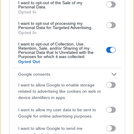
consent section.
I want to opt-out of the Sale of my
Personal Data.
Opted In
I want to opt-out of processing my
Personal Data for Targeted Advertising.
Opted In
I want to opt-out of Collection, Use,
Retention, Sale, and/or Sharing of my
Personal Data that Is Unrelated with the
Purposes for which it was collected.
Opted Out
Fotó:
Darren Criss
Google consents
Az Activate: Tégy a világért! című sorozat bemutatja
I want to allow Google to enable storage
a társadalmi és környezeti problémák érintettjeit,
related to advertising like cookies on web or
valamint azokat az aktivistákat, önkénteseket, akik
device identifiers in apps.
rengeteget tesznek a mélyszegénység
felszámolásáért a világban. Az epizódokban olyan
I want to allow my user data to be sent to
elkötelezett hírességek is megszólalnak, mint Hugh
Google for online advertising purposes.
Jackman, Usher, Pharrell Williams, Darren Criss,
I want to allow Google to send me
Priyanka Chopra Jonas, Becky G vagy Rachel