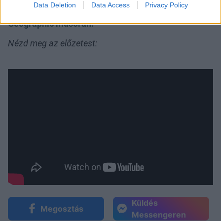
Data Deletion
Data Access
Privacy Policy
csütörtökönként 21 órakor látható a National
Geographic műsorán.
Nézd meg az előzetest:
Küldés
Megosztás
Messengeren