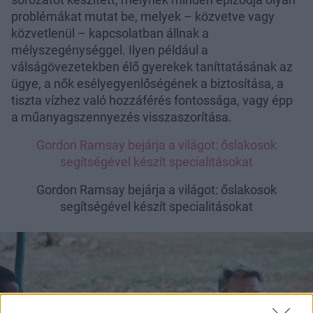
problémákat mutat be, melyek – közvetve vagy
közvetlenül – kapcsolatban állnak a
mélyszegénységgel. Ilyen például a
válságövezetekben élő gyerekek taníttatásának az
ügye, a nők esélyegyenlőségének a biztosítása, a
tiszta vízhez való hozzáférés fontossága, vagy épp
a műanyagszennyezés visszaszorítása.
Gordon Ramsay bejárja a világot: őslakosok
segítségével készít specialitásokat
Gordon Ramsay bejárja a világot: őslakosok
segítségével készít specialitásokat