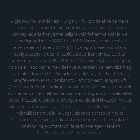
© glamour.hu © IndaNext Hungary Kft. Az oldalak tartalmával
kapcsolatban minden jog fenntartva, beleértve a tartalom
szöveg- és adatbányászat céljára való felhasználását is – a
szerzői jogról szóló 1999. évi LXXVI. törvény rendelkezései
értelmében a törvény 35/A. § (1) paragrafusa és a digitális
szolgáltatások piacairól szóló európai irányelv (Az Európai
Parlament és a Tanács (EU) 2019/790 Irányelve) 4. cikke alapján!
Az oldalak, azok tartalma - ideértve különösen, de nem kizárólag
az azokon közzétett szövegeket, grafikákat, képeket, fotókat,
hangfelvételeket és videókat stb. - az IndaNext Hungary Kft.
("Jogtulajdonos") kizárólagos jogosultsága alá esnek. Mindezek
minden és bármely felhasználása csak a Jogtulajdonos előzetes
írásbeli hozzájárulásával lehetséges. Az oldalról kivezető linkeken
elérhető tartalmakért a Jogtulajdonos semmilyen felelősséget,
Lindsay 
helytállást nem vállal. A Jogtulajdonos pontos és hiteles
árnyala
információk közlésére, tájékoztatás megadására törekszik, de a
Ezt a k
közlésből, tájékoztatásból fakadó esetleges károkért
újszülöt
felelősséget, helytállást nem vállal.
választ