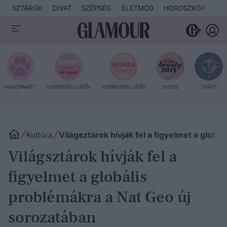
SZTÁROK
DIVAT
SZÉPSÉG
ÉLETMÓD
HOROSZKÓP
KU
MANCSPARTY
NYEREMÉNYJÁTÉK
NYEREMÉNYJÁTÉK
SYOSS
TAROT
Kultúra
Világsztárok hívják fel a figyelmet a glob
Világsztárok hívják fel a
figyelmet a globális
problémákra a Nat Geo új
sorozatában