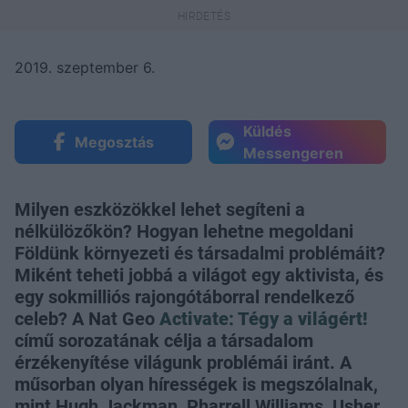
2019. szeptember 6.
Küldés
Megosztás
Messengeren
Milyen eszközökkel lehet segíteni a
nélkülözőkön? Hogyan lehetne megoldani
Földünk környezeti és társadalmi problémáit?
Miként teheti jobbá a világot egy aktivista, és
egy sokmilliós rajongótáborral rendelkező
celeb? A Nat Geo
Activate: Tégy a világért!
című sorozatának célja a társadalom
érzékenyítése világunk problémái iránt. A
műsorban olyan hírességek is megszólalnak,
mint Hugh Jackman, Pharrell Williams, Usher