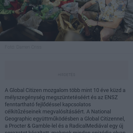
Fotó:
Darren Criss
A Global Citizen mozgalom több mint 10 éve küzd a
mélyszegénység megszüntetéséért és az ENSZ
fenntartható fejlődéssel kapcsolatos
célkitűzéseinek megvalósításáért. A National
Geographic együttműködésben a Global Citizennel,
a Procter & Gamble-lel és a RadicalMediával egy új
sorozatot készített, melynek minden epizódja olyan