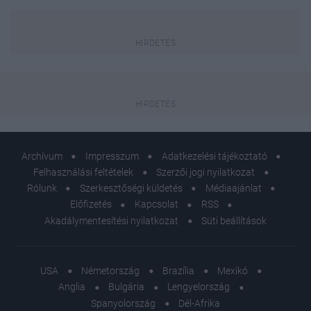
Archívum
Impresszum
Adatkezelési tájékoztató
Felhasználási feltételek
Szerzői jogi nyilatkozat
Rólunk
Szerkesztőségi küldetés
Médiaajánlat
Előfizetés
Kapcsolat
RSS
Akadálymentesítési nyilatkozat
Süti beállítások
USA
Németország
Brazília
Mexikó
Anglia
Bulgária
Lengyelország
Spanyolország
Dél-Afrika