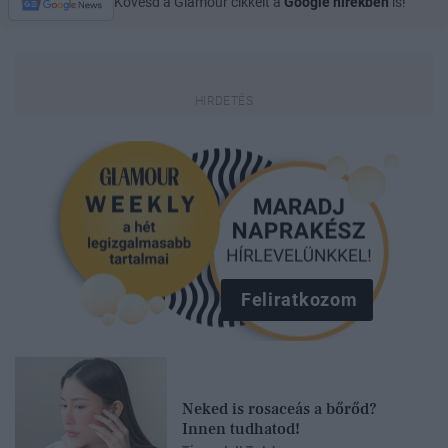
Kövesd a Glamour cikkeit a
Google hírekben
is!
Feliratkozom
Neked is rosaceás a bőrőd?
Innen tudhatod!