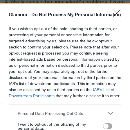
A túlsúly napjainkban igen jelentős probléma, hiszen
számos komoly betegség okozója, többek közt
Glamour -
Do Not Process My Personal Information
például a 2-es típusú cukorbetegség, a meddőség,
valamint a szív- és az érrendszeri problémák
If you wish to opt-out of the sale, sharing to third parties, or
megjelenését szintén az elhízáshoz kötik.
processing of your personal or sensitive information for
Valószínűleg ez a felismerés az egyik oka, hogy
targeted advertising by us, please use the below opt-out
soha nem voltak ilyen népszerűek a fogyókúrás
section to confirm your selection. Please note that after your
eszközök, melyek a gyors sikerélmény elérésével
opt-out request is processed you may continue seeing
kecsegtetnek.
interest-based ads based on personal information utilized by
us or personal information disclosed to third parties prior to
Bár a masszázsmedence használata nem egy újabb
your opt-out. You may separately opt-out of the further
disclosure of your personal information by third parties on the
csodamódszer, de komoly segítséget jelenthet a
IAB’s list of downstream participants. This information may
fogyási törekvésekben. Ennek oka, hogy a meleg
also be disclosed by us to third parties on the
IAB’s List of
vízben felgyorsulnak az anyagcsere-folyamatok,
Downstream Participants
that may further disclose it to other
melyeknek a salakanyagok eltávolításában van
third parties.
nagy szerepük. Ezenfelül a meleg víz izzaszt,
Please note that this website/app uses one or more Google
aminek köszönhetően a szervezet zsírkészlete
Personal Data Processing Opt Outs
services and may gather and store information including but
szintén égésnek indul.
not limited to your visit or usage behaviour. You may click to
I want to opt-out of the Sharing of my
personal data.