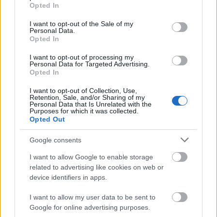
grant or deny consent to Google and its third-party tags to
Opted In
Továbbá az erős vízsugarak szintén segítséget
use your data for below specified purposes in below Google
jelentenek, mivel annyira alaposan megdolgoztatják
consent section.
I want to opt-out of the Sale of my
az izomzatot, ami egy könnyedebb mozgással
Personal Data.
Opted In
egyenértékű.
I want to opt-out of processing my
Personal Data for Targeted Advertising.
Opted In
I want to opt-out of Collection, Use,
Retention, Sale, and/or Sharing of my
Personal Data that Is Unrelated with the
Purposes for which it was collected.
Pozitív hatással van az
Opted Out
egészségre
Google consents
I want to allow Google to enable storage
A napi masszázsmedence-használatból az
related to advertising like cookies on web or
egészség szintén profitál, hiszen erősíti az
device identifiers in apps.
immunrendszert, és a vérkeringést is serkenti. Mivel
a vérkeringésnek nagy szerepe van az oxigén és a
I want to allow my user data to be sent to
tápanyagok sejtekhez való eljuttatásában, így olyan
Google for online advertising purposes.