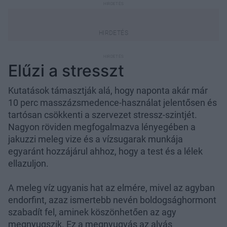
Elűzi a stresszt
Kutatások támasztják alá, hogy naponta akár már
10 perc masszázsmedence-használat jelentősen és
tartósan csökkenti a szervezet stressz-szintjét.
Nagyon röviden megfogalmazva lényegében a
jakuzzi meleg vize és a vízsugarak munkája
egyaránt hozzájárul ahhoz, hogy a test és a lélek
ellazuljon.
A meleg víz ugyanis hat az elmére, mivel az agyban
endorfint, azaz ismertebb nevén boldogsághormont
szabadít fel, aminek köszönhetően az agy
megnyugszik. Ez a megnyugvás az alvás