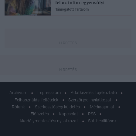
fel az intim egyensúlyt
Támogatott Tartalom
Archívum
Impresszum
Adatkezelési tájékoztató
Felhasználási feltételek
Szerzői jogi nyilatkozat
Rólunk
Szerkesztőségi küldetés
Médiaajánlat
Előfizetés
Kapcsolat
RSS
Akadálymentesítési nyilatkozat
Süti beállítások