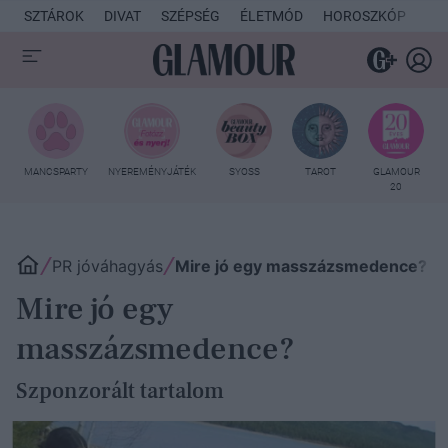
SZTÁROK
DIVAT
SZÉPSÉG
ÉLETMÓD
HOROSZKÓP
KU
MANCSPARTY
NYEREMÉNYJÁTÉK
SYOSS
TAROT
GLAMOUR
20
PR jóváhagyás
Mire jó egy masszázsmedence?
Mire jó egy
masszázsmedence?
Szponzorált tartalom