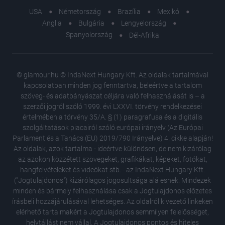
USA
Németország
Brazília
Mexikó
Anglia
Bulgária
Lengyelország
Spanyolország
Dél-Afrika
© glamour.hu © IndaNext Hungary Kft. Az oldalak tartalmával
kapcsolatban minden jog fenntartva, beleértve a tartalom
szöveg- és adatbányászat céljára való felhasználását is – a
szerzői jogról szóló 1999. évi LXXVI. törvény rendelkezései
értelmében a törvény 35/A. § (1) paragrafusa és a digitális
szolgáltatások piacairól szóló európai irányelv (Az Európai
Parlament és a Tanács (EU) 2019/790 Irányelve) 4. cikke alapján!
Az oldalak, azok tartalma - ideértve különösen, de nem kizárólag
az azokon közzétett szövegeket, grafikákat, képeket, fotókat,
hangfelvételeket és videókat stb. - az IndaNext Hungary Kft.
("Jogtulajdonos") kizárólagos jogosultsága alá esnek. Mindezek
minden és bármely felhasználása csak a Jogtulajdonos előzetes
írásbeli hozzájárulásával lehetséges. Az oldalról kivezető linkeken
elérhető tartalmakért a Jogtulajdonos semmilyen felelősséget,
helytállást nem vállal. A Jogtulajdonos pontos és hiteles
Mintha 