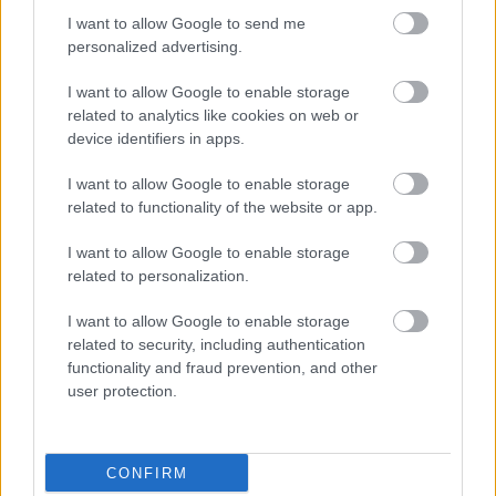
problémákra jelenthet gyógyírt a jakuzzi, mint a
I want to allow Google to send me
fejfájás és a gyógyulási folyamatok felgyorsulása.
personalized advertising.
Ha azt hiszed, hogy a masszázsmedence kizárólag
I want to allow Google to enable storage
a gazdagok kiváltsága,
ismerd meg a FreeFlow
related to analytics like cookies on web or
jakuzzikat
, melyek minőségben megegyeznek egy
device identifiers in apps.
magasabb kategóriát képviselő medencékkel, de az
I want to allow Google to enable storage
áruk jóval kedvezőbb.
related to functionality of the website or app.
Ha te is szeretnél egy ilyen masszázsmedence
I want to allow Google to enable storage
büszke tulajdonosa lenni, nézz szét a SpaTrend
related to personalization.
kínálatában, és válaszd ki a számodra leginkább
megfelelő darabot!
I want to allow Google to enable storage
related to security, including authentication
functionality and fraud prevention, and other
user protection.
CONFIRM