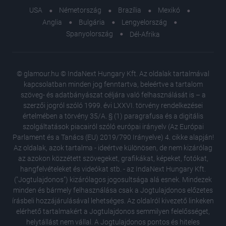
USA
Németország
Brazília
Mexikó
Anglia
Bulgária
Lengyelország
Spanyolország
Dél-Afrika
© glamour.hu © IndaNext Hungary Kft. Az oldalak tartalmával
kapcsolatban minden jog fenntartva, beleértve a tartalom
szöveg- és adatbányászat céljára való felhasználását is – a
szerzői jogról szóló 1999. évi LXXVI. törvény rendelkezései
értelmében a törvény 35/A. § (1) paragrafusa és a digitális
szolgáltatások piacairól szóló európai irányelv (Az Európai
Parlament és a Tanács (EU) 2019/790 Irányelve) 4. cikke alapján!
Az oldalak, azok tartalma - ideértve különösen, de nem kizárólag
az azokon közzétett szövegeket, grafikákat, képeket, fotókat,
hangfelvételeket és videókat stb. - az IndaNext Hungary Kft.
("Jogtulajdonos") kizárólagos jogosultsága alá esnek. Mindezek
minden és bármely felhasználása csak a Jogtulajdonos előzetes
írásbeli hozzájárulásával lehetséges. Az oldalról kivezető linkeken
elérhető tartalmakért a Jogtulajdonos semmilyen felelősséget,
Kristen 
helytállást nem vállal. A Jogtulajdonos pontos és hiteles
felesége