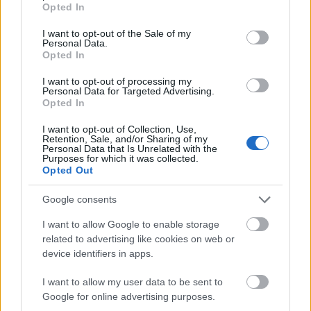
Olyan világban élünk, ahol sokan birtokolnak
Opted In
use your data for below specified purposes in below Google
csúcstechnológiát, de nem tudják, hogyan védjék
consent section.
meg, hogyan testre szabják vagy hogyan használják
I want to opt-out of the Sale of my
Personal Data.
hatékonyan. Valahogy hozzászoktunk ahhoz, hogy a
Opted In
„csúcsmodellt” státuszszimbólumként vásároljuk
I want to opt-out of processing my
meg, nem pedig a funkciói miatt.
Personal Data for Targeted Advertising.
Opted In
Amikor a teljesítmény számít –
I want to opt-out of Collection, Use,
de csak akkor, ha tudod
Retention, Sale, and/or Sharing of my
Personal Data that Is Unrelated with the
használni
Purposes for which it was collected.
Opted Out
Az Apple modern telefonmodelljei kiváló példák
Google consents
ebben a témában. Az
iPhone 16 Pro Max
valószínűleg jelenleg a legfejlettebb okostelefon a
I want to allow Google to enable storage
piacon – egy technológiai, teljesítménybeli és
related to advertising like cookies on web or
biztonsági erőmű. De vajon hány felhasználó ismeri
device identifiers in apps.
az
iOS adatvédelmi beállításait
, a kamera
haladó
I want to allow my user data to be sent to
funkcióit
, vagy az
integrációs lehetőségeket
más
Google for online advertising purposes.
eszközökkel?