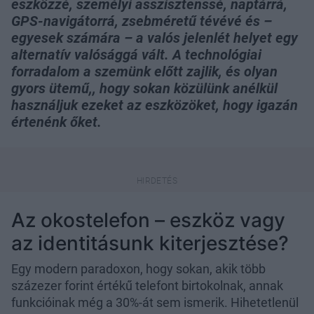
eszközzé, személyi asszisztenssé, naptárrá,
GPS-navigátorrá, zsebméretű tévévé és –
egyesek számára – a valós jelenlét helyet egy
alternatív valósággá vált. A technológiai
forradalom a szemünk előtt zajlik, és olyan
gyors ütemű,, hogy sokan közülünk anélkül
használjuk ezeket az eszközöket, hogy igazán
értenénk őket.
Az okostelefon – eszköz vagy
az identitásunk kiterjesztése?
Egy modern paradoxon, hogy sokan, akik több
százezer forint értékű telefont birtokolnak, annak
funkcióinak még a 30%-át sem ismerik. Hihetetlenül