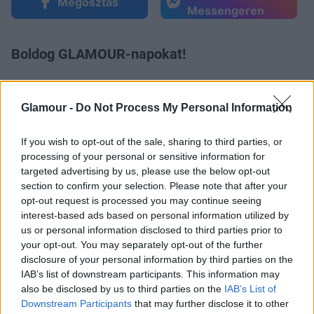
Megosztás
Messengeren
Boldog GLAMOUR-napokat!
Glamour -
Do Not Process My Personal Information
If you wish to opt-out of the sale, sharing to third parties, or
processing of your personal or sensitive information for
targeted advertising by us, please use the below opt-out
Küldés
Megosztás
section to confirm your selection. Please note that after your
Messengeren
opt-out request is processed you may continue seeing
interest-based ads based on personal information utilized by
us or personal information disclosed to third parties prior to
Itt állíthatod be
, hogy a Google
keresőben könnyebben megtaláld a
your opt-out. You may separately opt-out of the further
glamour.hu cikkeit
disclosure of your personal information by third parties on the
IAB’s list of downstream participants. This information may
also be disclosed by us to third parties on the
IAB’s List of
Downstream Participants
that may further disclose it to other