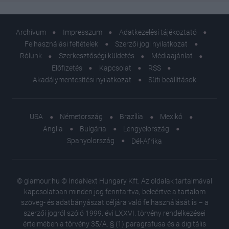
Archívum
Impresszum
Adatkezelési tájékoztató
Felhasználási feltételek
Szerzői jogi nyilatkozat
Rólunk
Szerkesztőségi küldetés
Médiaajánlat
Előfizetés
Kapcsolat
RSS
Akadálymentesítési nyilatkozat
Süti beállítások
USA
Németország
Brazília
Mexikó
Anglia
Bulgária
Lengyelország
Spanyolország
Dél-Afrika
© glamour.hu © IndaNext Hungary Kft. Az oldalak tartalmával
kapcsolatban minden jog fenntartva, beleértve a tartalom
szöveg- és adatbányászat céljára való felhasználását is – a
szerzői jogról szóló 1999. évi LXXVI. törvény rendelkezései
értelmében a törvény 35/A. § (1) paragrafusa és a digitális