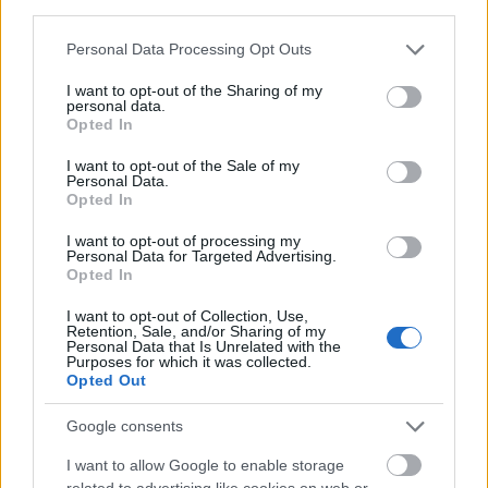
third parties.
Please note that this website/app uses one or more Google
Personal Data Processing Opt Outs
services and may gather and store information including but
not limited to your visit or usage behaviour. You may click to
I want to opt-out of the Sharing of my
personal data.
grant or deny consent to Google and its third-party tags to
Opted In
use your data for below specified purposes in below Google
consent section.
I want to opt-out of the Sale of my
Personal Data.
Opted In
SREJ ZSÓFI
KUPONFÜZET
KEDVEZMÉNY
GLAMOUR
I want to opt-out of processing my
Personal Data for Targeted Advertising.
Opted In
Kövesd a Glamour cikkeit a
Google hírekben
is!
I want to opt-out of Collection, Use,
Retention, Sale, and/or Sharing of my
Personal Data that Is Unrelated with the
Purposes for which it was collected.
Opted Out
Google consents
I want to allow Google to enable storage
related to advertising like cookies on web or