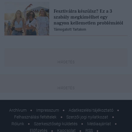
Fesztiválra készülsz? Ez a 3
szabály megkímélhet egy
nagyon kellemetlen problémától
Támogatott Tartalom
Archívum
Impresszum
Adatkezelési tájékoztató
Felhasználási feltételek
Szerzői jogi nyilatkozat
Rólunk
Szerkesztőségi küldetés
Médiaajánlat
Előfizetés
Kapcsolat
RSS