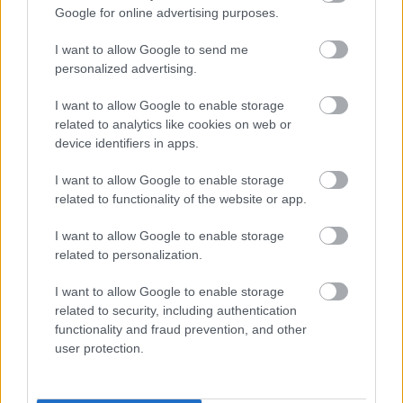
Google for online advertising purposes.
LANCOME
PEEPSHOW
ALBER ELBAZ
KOLLEKCIÓ
I want to allow Google to send me
personalized advertising.
SZEMHÉJPÚDER
DOLL-EYES
LANCOME
I want to allow Google to enable storage
related to analytics like cookies on web or
Kövesd a Glamour cikkeit a
Google hírekben
is!
device identifiers in apps.
I want to allow Google to enable storage
related to functionality of the website or app.
I want to allow Google to enable storage
related to personalization.
I want to allow Google to enable storage
related to security, including authentication
functionality and fraud prevention, and other
user protection.