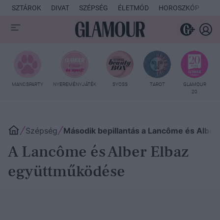
SZTÁROK
DIVAT
SZÉPSÉG
ÉLETMÓD
HOROSZKÓP
KU
MANCSPARTY
NYEREMÉNYJÁTÉK
SYOSS
TAROT
GLAMOUR
20
Szépség
Második bepillantás a Lancôme és Albe
A Lancôme és Alber Elbaz
együttműködése