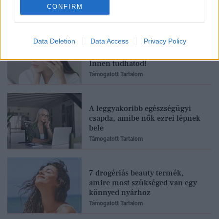
Feliratkozom
CONFIRM
Data Deletion
Data Access
Privacy Policy
Neked is rosaceás a bőrőd?
Innen tudhatod!
Támogatott Tartalom
A leggyakoribb egészségügyi
csapda, amibe nők ezrei lépnek
bele
Támogatott Tartalom
7 drogériás beauty termék,
amire most szükséged van egy
könnyed nyárhoz
Támogatott Tartalom