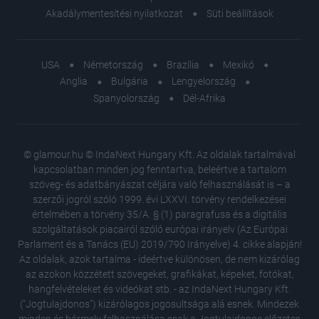
Akadálymentesítési nyilatkozat
Süti beállítások
USA
Németország
Brazília
Mexikó
Anglia
Bulgária
Lengyelország
Spanyolország
Dél-Afrika
© glamour.hu © IndaNext Hungary Kft. Az oldalak tartalmával
kapcsolatban minden jog fenntartva, beleértve a tartalom
szöveg- és adatbányászat céljára való felhasználását is – a
szerzői jogról szóló 1999. évi LXXVI. törvény rendelkezései
értelmében a törvény 35/A. § (1) paragrafusa és a digitális
szolgáltatások piacairól szóló európai irányelv (Az Európai
Parlament és a Tanács (EU) 2019/790 Irányelve) 4. cikke alapján!
Az oldalak, azok tartalma - ideértve különösen, de nem kizárólag
az azokon közzétett szövegeket, grafikákat, képeket, fotókat,
hangfelvételeket és videókat stb. - az IndaNext Hungary Kft.
("Jogtulajdonos") kizárólagos jogosultsága alá esnek. Mindezek
minden és bármely felhasználása csak a Jogtulajdonos előzetes