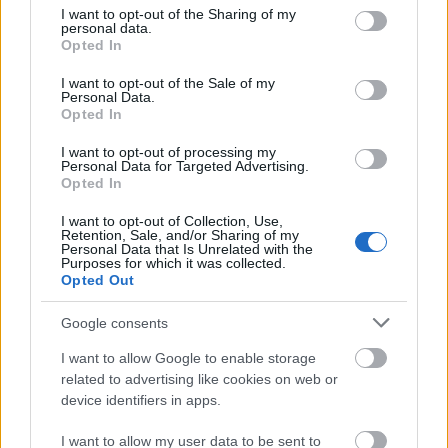
not limited to your visit or usage behaviour. You may click to
I want to opt-out of the Sharing of my
personal data.
grant or deny consent to Google and its third-party tags to
Opted In
use your data for below specified purposes in below Google
Küldés
consent section.
Megosztás
I want to opt-out of the Sale of my
Messengeren
Personal Data.
Opted In
Itt állíthatod be
, hogy a Google
I want to opt-out of processing my
keresőben könnyebben megtaláld a
Personal Data for Targeted Advertising.
glamour.hu cikkeit
Opted In
I want to opt-out of Collection, Use,
Retention, Sale, and/or Sharing of my
Personal Data that Is Unrelated with the
Purposes for which it was collected.
Opted Out
Google consents
I want to allow Google to enable storage
related to advertising like cookies on web or
device identifiers in apps.
I want to allow my user data to be sent to