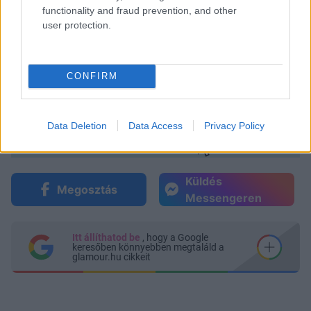
functionality and fraud prevention, and other
user protection.
CONFIRM
Data Deletion
Data Access
Privacy Policy
Küldés
Megosztás
Messengeren
Itt állíthatod be
, hogy a Google
keresőben könnyebben megtaláld a
glamour.hu cikkeit