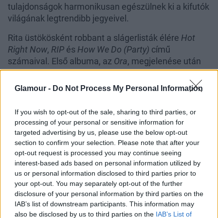
tulajdonságok harmonikusan egészülnek ki a kifutók
világának legtrendibb jegyeivel.
Rita üstökösként robbant a slágerlisták élére
Hot
Right Now
,
RIP
és
How We Do (Party)
című
számaival. Első albuma, az
Ora
, megjelenése után
azonnal az angol toplista élére került, majd
hatalmas nemzetközi sikert aratott. A közönség már
Glamour -
Do Not Process My Personal Information
türelmetlenül várja 2. albumának megszületését.
If you wish to opt-out of the sale, sharing to third parties, or
processing of your personal or sensitive information for
targeted advertising by us, please use the below opt-out
section to confirm your selection. Please note that after your
opt-out request is processed you may continue seeing
interest-based ads based on personal information utilized by
A Rimmel London és Rita Ora között létrejött
us or personal information disclosed to third parties prior to
együttműködésről beszélt Johanna Businelli, a Coty
your opt-out. You may separately opt-out of the further
Beauty Dekorkozmetikai Részleg szenior alelnöke:
disclosure of your personal information by third parties on the
Nagyon izgatottan várjuk ezt a közös munkát. Rita
IAB’s list of downstream participants. This information may
annyira friss és fiatal, hatalmas nemzetközi karrier
also be disclosed by us to third parties on the
IAB’s List of