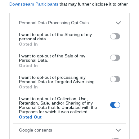
előtt áll, biztosak vagyunk benne, hogy fantasztikus
Downstream Participants
that may further disclose it to other
third parties.
kreativitást és játékosságot visz a márkába.
Please note that this website/app uses one or more Google
Personal Data Processing Opt Outs
Rita ízig-vérig londoni lány, akit zenéjében éppen úgy
services and may gather and store information including but
a londoni utcák inspirálnak, mint ahogy a Rimmelt is
not limited to your visit or usage behaviour. You may click to
I want to opt-out of the Sharing of my
termékei megalkotásában. – állítja Friedemann
personal data.
grant or deny consent to Google and its third-party tags to
Opted In
Schmid, a Rimmel nemzetközi
use your data for below specified purposes in below Google
marketingcsapatának alelnöke, Ez az új kollekció
consent section.
I want to opt-out of the Sale of my
Personal Data.
sikeresen egyesíti magában a londoni utcák vibráló
Opted In
forgatagának hangulatát és Rita elbűvölő stílusát,
már alig várjuk, hogy a lenyűgöző eredményt
I want to opt-out of processing my
Personal Data for Targeted Advertising.
megismerhesse a nagyközönség is.
Opted In
"Én már kiskorom óta ismerem a Rimmelt és annyira
I want to opt-out of Collection, Use,
izgalmas számomra, hogy ilyen neves márkával
Retention, Sale, and/or Sharing of my
Personal Data that Is Unrelated with the
dolgozhatok együtt. Elmondhatom magamról, hogy
Purposes for which it was collected.
Opted Out
'sminkfüggő' vagyok, imádok játszani a színekkel, és
amikor meghallottam a lehetőséget, hogy saját
Google consents
kollekciót fejleszthetek ki a Rimmellel, számomra ez