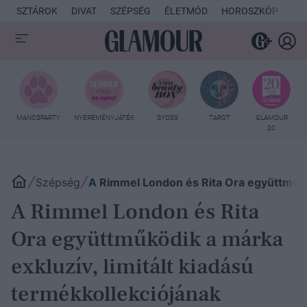
SZTÁROK
DIVAT
SZÉPSÉG
ÉLETMÓD
HOROSZKÓP
KU
MANCSPARTY
NYEREMÉNYJÁTÉK
SYOSS
TAROT
GLAMOUR
20
Szépség
A Rimmel London és Rita Ora együttműköd
A Rimmel London és Rita
Ora együttműködik a márka
exkluzív, limitált kiadású
termékkollekciójának