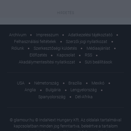
Archívum
Impresszum
Adatkezelési tájékoztató
Felhasználási feltételek
Szerzői jogi nyilatkozat
Rólunk
Szerkesztőségi küldetés
Médiaajánlat
Előfizetés
Kapcsolat
RSS
Akadálymentesítési nyilatkozat
Süti beállítások
USA
Németország
Brazília
Mexikó
Anglia
Bulgária
Lengyelország
Spanyolország
Dél-Afrika
© glamour.hu © IndaNext Hungary Kft. Az oldalak tartalmával
kapcsolatban minden jog fenntartva, beleértve a tartalom