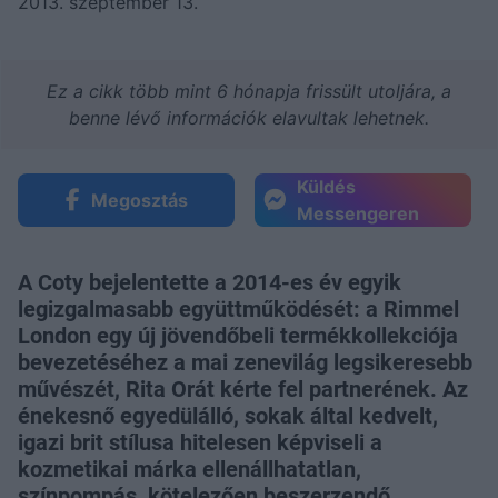
2013. szeptember 13.
Ez a cikk több mint 6 hónapja frissült utoljára, a
benne lévő információk elavultak lehetnek.
Küldés
Megosztás
Messengeren
A Coty bejelentette a 2014-es év egyik
legizgalmasabb együttműködését: a Rimmel
London egy új jövendőbeli termékkollekciója
bevezetéséhez a mai zenevilág legsikeresebb
művészét, Rita Orát kérte fel partnerének. Az
énekesnő egyedülálló, sokak által kedvelt,
igazi brit stílusa hitelesen képviseli a
kozmetikai márka ellenállhatatlan,
színpompás, kötelezően beszerzendő