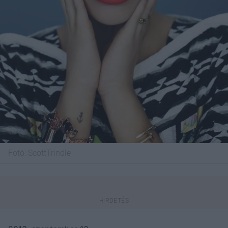
Fotó:
ScottTrindle