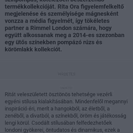
termékkollekcióját. Rita Ora figyelemfelkeltő
megjelenése és személyisége mágnesként
vonzza a média figyelmét, így tökéletes
partner a Rimmel London számára, hogy
együtt alkossanak meg a 2014-es szezonban
egy ütős színekben pompázó rúzs és
körömlakk kollekciót.
Ritát veleszületett ösztönös tehetsége vezérli
egyéni stílusa kialakításában. Mindenfelől megannyi
inspiráció éri, merít a hangokból, az életből, a
zenéből, a divatból, a színekből, öröm és játékosság
lengi körül. Csodált stílusában felfedezhetőek
londoni gyökerei, öntudatos és dinamikus, ezek a