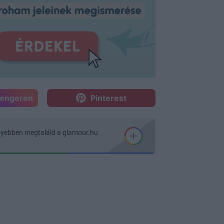
sengeren
Pinterest
nyebben megtaláld a glamour.hu