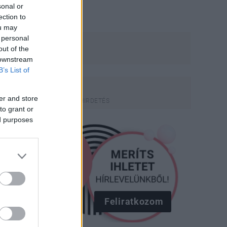
sonal or
ection to
ou may
 personal
out of the
 downstream
B’s List of
er and store
to grant or
ed purposes
Feliratkozom