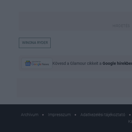
WINONA RYDER
Kövesd a Glamour cikkeit a
Google hírekbe
Archívum
Impresszum
Adatkezelési tájékoztató
K