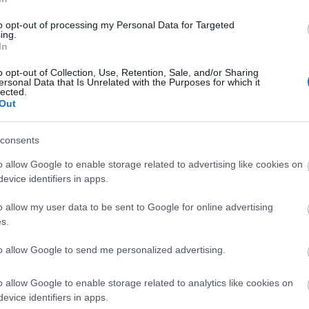
zínésznő azóta ismét hatalmas
gy egyik kedvenc márkánk, a
to opt-out of processing my Personal Data for Targeted
ing.
ampánya arcául.
In
o opt-out of Collection, Use, Retention, Sale, and/or Sharing
ersonal Data that Is Unrelated with the Purposes for which it
lected.
Out
consents
o allow Google to enable storage related to advertising like cookies on
evice identifiers in apps.
o allow my user data to be sent to Google for online advertising
alóságban is randiznak!
s.
to allow Google to send me personalized advertising.
o allow Google to enable storage related to analytics like cookies on
evice identifiers in apps.
sszatérés nevet viseli (ezzel egyben