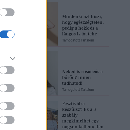
Mindenki azt hiszi,
hogy egészségtelen,
pedig a hekk és a
lángos is jót tehe
Támogatott Tartalom
Neked is rosaceás a
bőrőd? Innen
tudhatod!
Támogatott Tartalom
Fesztiválra
készülsz? Ez a 3
szabály
megkímélhet egy
nagyon kellemetlen