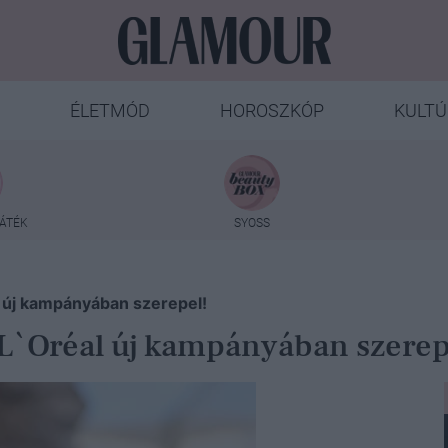
ÉLETMÓD
HOROSZKÓP
KULTÚ
ÁTÉK
SYOSS
l új kampányában szerepel!
a L`Oréal új kampányában szerep