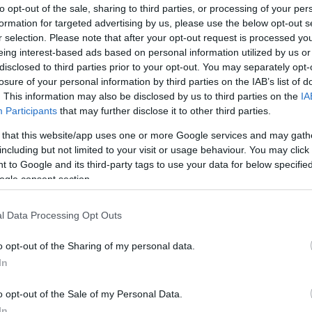
to opt-out of the sale, sharing to third parties, or processing of your per
formation for targeted advertising by us, please use the below opt-out s
r selection. Please note that after your opt-out request is processed y
eing interest-based ads based on personal information utilized by us or
disclosed to third parties prior to your opt-out. You may separately opt-
losure of your personal information by third parties on the IAB’s list of
. This information may also be disclosed by us to third parties on the
IA
Participants
that may further disclose it to other third parties.
 that this website/app uses one or more Google services and may gath
including but not limited to your visit or usage behaviour. You may click 
 to Google and its third-party tags to use your data for below specifi
a, a benne lévő információk elavultak
ogle consent section.
l Data Processing Opt Outs
engeren
Pinterest
o opt-out of the Sharing of my personal data.
In
unk semmit, aztán pár éve végre
o opt-out of the Sale of my Personal Data.
rűbb sorozatban, a Stranger
In