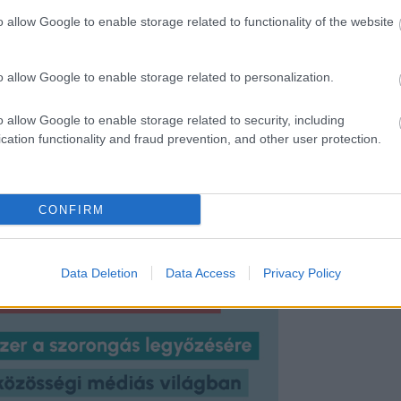
ifejtette, hogy azért választották a
o allow Google to enable storage related to functionality of the website
teget károsodott a forgatások során. Ez
 az Elvivenek a bevezetője is egyben,
a koncentrál. A márka nem véletlenül
o allow Google to enable storage related to personalization.
0-ből 8 nő haja károsult, így a márka
len!
o allow Google to enable storage related to security, including
cation functionality and fraud prevention, and other user protection.
CONFIRM
Data Deletion
Data Access
Privacy Policy