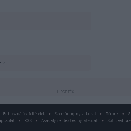
n
is!
Felhasználási feltételek
Szerzői jogi nyilatkozat
Rólunk
S
apcsolat
RSS
Akadálymentesítési nyilatkozat
Süti beállítá