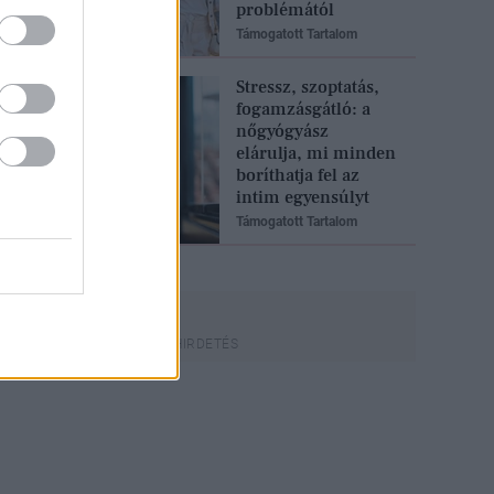
problémától
Támogatott Tartalom
Stressz, szoptatás,
fogamzásgátló: a
nőgyógyász
elárulja, mi minden
boríthatja fel az
intim egyensúlyt
Támogatott Tartalom