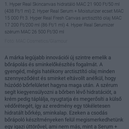
1. Hyper Real Skincanvas hidratáló MAC 21 900 Ft/50 ml
(438 Ft/1 ml) 2. Hyper Real Serum + Moisturizer ecset MAC
15 000 Ft 3. Hyper Real Fresh Canvas arctisztító olaj MAC
17 200 Ft/200 ml (86 Ft/1 ml) 4. Hyper Real Serumizer
szérum MAC 26 500 Ft/30 ml
Fotó:
MAC Cosmetics/Glamour
A márka legújabb innovációi új szintre emelik a
bőrápolás és sminkelőkészítés fogalmát. A
gyengéd, mégis hatékony arctisztító olaj minden
szennyeződést és sminket eltávolít anélkül, hogy
húzódó bőrfelületet hagyna maga után. A szérum
segít kiegyensúlyozni a bőrben lévő hidratációt, a
krém pedig táplálja, nyugtatja és megerősíti a külső
védőrétegét, így az eredmény egy tökéletesen
hidratált bőrkép, sminkalap. Ezeken a csodás
bőrápoló készítményeken felül megismerkedhetünk
egy igazi úttörővel, ami nem más, mint a Serum +