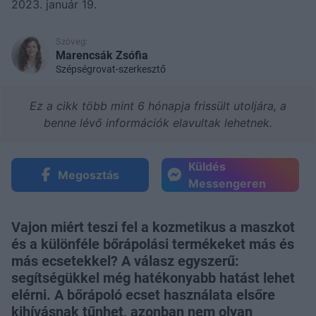
2023. január 19.
Szöveg:
Marencsák Zsófia
Szépségrovat-szerkesztő
Ez a cikk több mint 6 hónapja frissült utoljára, a
benne lévő információk elavultak lehetnek.
Küldés
Megosztás
Messengeren
Vajon miért teszi fel a kozmetikus a maszkot
és a különféle bőrápolási termékeket más és
más ecsetekkel? A válasz egyszerű:
segítségükkel még hatékonyabb hatást lehet
elérni. A bőrápoló ecset használata elsőre
kihívásnak tűnhet, azonban nem olyan