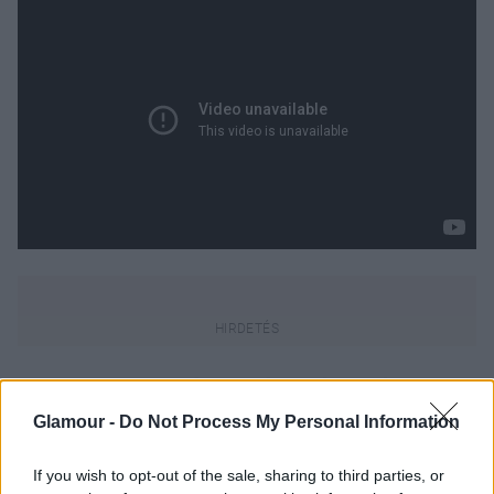
Luxus bőrápolási élmény
Glamour -
Do Not Process My Personal Information
otthon
If you wish to opt-out of the sale, sharing to third parties, or
Kevesen gondolják, hogy a bőrápolási rutinnak más