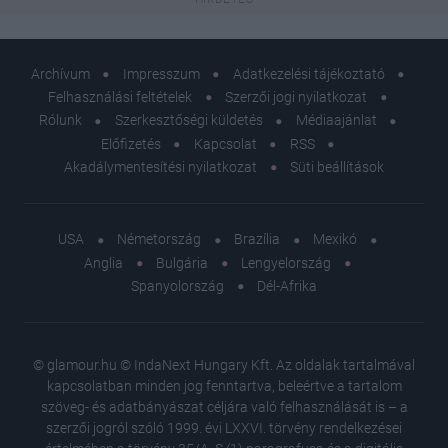
Archívum
Impresszum
Adatkezelési tájékoztató
Felhasználási feltételek
Szerzői jogi nyilatkozat
Rólunk
Szerkesztőségi küldetés
Médiaajánlat
Előfizetés
Kapcsolat
RSS
Akadálymentesítési nyilatkozat
Süti beállítások
USA
Németország
Brazília
Mexikó
Anglia
Bulgária
Lengyelország
Spanyolország
Dél-Afrika
© glamour.hu © IndaNext Hungary Kft. Az oldalak tartalmával
kapcsolatban minden jog fenntartva, beleértve a tartalom
szöveg- és adatbányászat céljára való felhasználását is – a
szerzői jogról szóló 1999. évi LXXVI. törvény rendelkezései