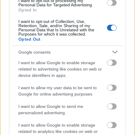
I want to opt-out of processing my
Personal Data for Targeted Advertising.
Opted In
I want to opt-out of Collection, Use,
Retention, Sale, and/or Sharing of my
Personal Data that Is Unrelated with the
Purposes for which it was collected.
Opted Out
Google consents
I want to allow Google to enable storage
related to advertising like cookies on web or
device identifiers in apps.
I want to allow my user data to be sent to
Google for online advertising purposes.
I want to allow Google to send me
personalized advertising.
1. Puha arctisztító kefe THE BODY SHOP 4690 Ft 2.
I want to allow Google to enable storage
Arcmaszk ecset THE BODY SHOP 6490 Ft 3. Oils Of Life
related to analytics like cookies on web or