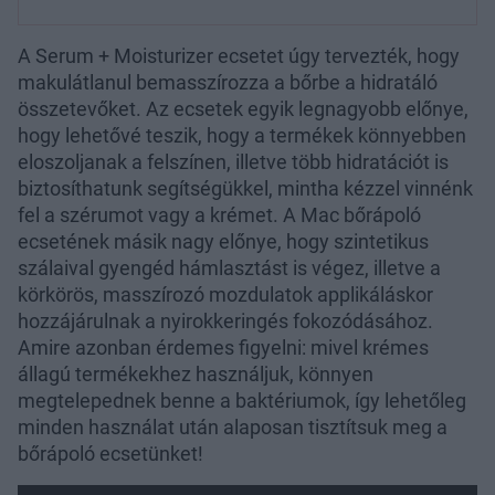
A Serum + Moisturizer ecsetet úgy tervezték, hogy
makulátlanul bemasszírozza a bőrbe a hidratáló
összetevőket. Az ecsetek egyik legnagyobb előnye,
hogy lehetővé teszik, hogy a termékek könnyebben
eloszoljanak a felszínen, illetve több hidratációt is
biztosíthatunk segítségükkel, mintha kézzel vinnénk
fel a szérumot vagy a krémet. A Mac bőrápoló
ecsetének másik nagy előnye, hogy szintetikus
szálaival gyengéd hámlasztást is végez, illetve a
körkörös, masszírozó mozdulatok applikáláskor
hozzájárulnak a nyirokkeringés fokozódásához.
Amire azonban érdemes figyelni: mivel krémes
állagú termékekhez használjuk, könnyen
megtelepednek benne a baktériumok, így lehetőleg
minden használat után alaposan tisztítsuk meg a
bőrápoló ecsetünket!