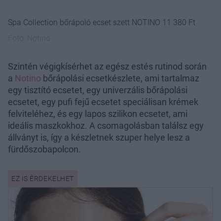
Spa Collection bőrápoló ecset szett NOTINO 11 380 Ft
Fotó:
Notino
Szintén végigkísérhet az egész estés rutinod során
a
Notino
bőrápolási ecsetkészlete, ami tartalmaz
egy tisztító ecsetet, egy univerzális bőrápolási
ecsetet, egy pufi fejű ecsetet speciálisan krémek
felviteléhez, és egy lapos szilikon ecsetet, ami
ideális maszkokhoz. A csomagolásban találsz egy
állványt is, így a készletnek szuper helye lesz a
fürdőszobapolcon.