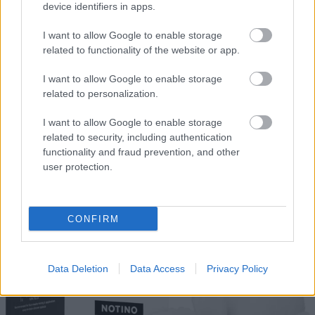
revitalizáló arcroller THE BODY SHOP 8590 Ft
device identifiers in apps.
Fotó:
The Body Shop/Glamour
I want to allow Google to enable storage
related to functionality of the website or app.
A
Body Shop
is remek alternatívákat kínál azoknak,
I want to allow Google to enable storage
akik szeretnék felturbózni a bőrápolási rutinjukat. A
related to personalization.
puha arckefe kíméletesen eltávolítja a
szennyeződéseket és az elhalt hámsejteket, az
I want to allow Google to enable storage
arcmaszk ecset segítségével pedig egy precízebb
related to security, including authentication
applikációt érhetsz el a maszk felvitelénél. Végül
functionality and fraud prevention, and other
user protection.
fejezd be a rutinod a masszírozó rollerrel, ami
maximális ellazulást és plusz energiát nyújt,
ráadásul egy rugalmasabb bőrt eredményez!
CONFIRM
Data Deletion
Data Access
Privacy Policy