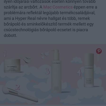
ilyen időjárási változások esetén könnyen tovább
szárítja az arcbőrt. A
Mac Cosmetics
éppen erre a
problémára reflektál legújabb termékcsaládjával,
ami a Hyper Real névre hallgat és több, remek
bőrápoló és sminkelőkészítő termék mellett egy
csúcstechnológiás bőrápoló ecsetet is piacra
dobott.