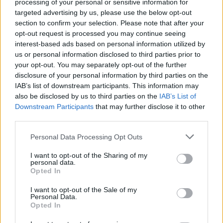
processing of your personal or sensitive information for
vonatkozásai is vannak: az, hogy törődsz
targeted advertising by us, please use the below opt-out
önmagaddal, nem csak a külsődön, hanem a
section to confirm your selection. Please note that after your
belsődön is pozitív változásokat hoz. Nem véletlen,
opt-out request is processed you may continue seeing
hogy a szépségszalonban töltött idő után sokkal
interest-based ads based on personal information utilized by
jobb kedvvel távozunk. A bőrápoló ecsetek
us or personal information disclosed to third parties prior to
segítségével otthon is hasonló kényeztetésben
your opt-out. You may separately opt-out of the further
disclosure of your personal information by third parties on the
részesülhetsz, legyen szó az arctisztításról, a
IAB’s list of downstream participants. This information may
krémek és szérumok, vagy akár egy krémmaszk
also be disclosed by us to third parties on the
IAB’s List of
felviteléről.
Downstream Participants
that may further disclose it to other
third parties.
Please note that this website/app uses one or more Google
Personal Data Processing Opt Outs
services and may gather and store information including but
not limited to your visit or usage behaviour. You may click to
I want to opt-out of the Sharing of my
personal data.
grant or deny consent to Google and its third-party tags to
Opted In
use your data for below specified purposes in below Google
consent section.
I want to opt-out of the Sale of my
Personal Data.
Opted In