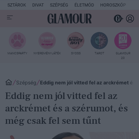
SZTÁROK
DIVAT
SZÉPSÉG
ÉLETMÓD
HOROSZKÓP
KU
MANCSPARTY
NYEREMÉNYJÁTÉK
SYOSS
TAROT
GLAMOUR
20
Szépség
Eddig nem jól vitted fel az arckrémet és
Eddig nem jól vitted fel az
arckrémet és a szérumot, és
még csak fel sem tűnt