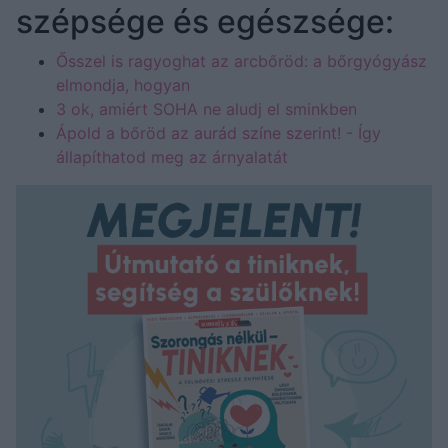
szépsége és egészsége:
Ősszel is ragyoghat az arcbőröd: a bőrgyógyász
elmondja, hogyan
3 ok, amiért SOHA ne aludj el sminkben
Ápold a bőröd az aurád színe szerint! - Így
állapíthatod meg az árnyalatát