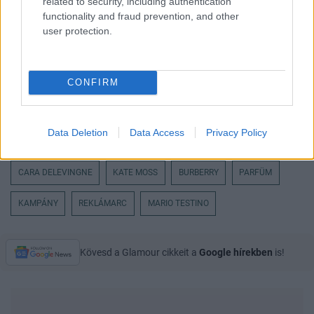
related to security, including authentication
functionality and fraud prevention, and other
user protection.
CONFIRM
Data Deletion
Data Access
Privacy Policy
CARA DELEVINGNE
KATE MOSS
BURBERRY
PARFÜM
KAMPÁNY
REKLÁMARC
MARIO TESTINO
Kövesd a Glamour cikkeit a
Google hírekben
is!