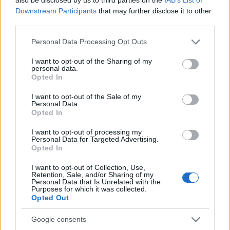
fogja ellátni fiatal utódját
.
Downstream Participants
that may further disclose it to other
third parties.
Please note that this website/app uses one or more Google
Personal Data Processing Opt Outs
services and may gather and store information including but
not limited to your visit or usage behaviour. You may click to
I want to opt-out of the Sharing of my
personal data.
grant or deny consent to Google and its third-party tags to
Te mire számítasz kettőjüktől?
Opted In
use your data for below specified purposes in below Google
consent section.
I want to opt-out of the Sale of my
Personal Data.
Opted In
I want to opt-out of processing my
Personal Data for Targeted Advertising.
Opted In
I want to opt-out of Collection, Use,
Retention, Sale, and/or Sharing of my
Personal Data that Is Unrelated with the
Purposes for which it was collected.
Opted Out
Google consents