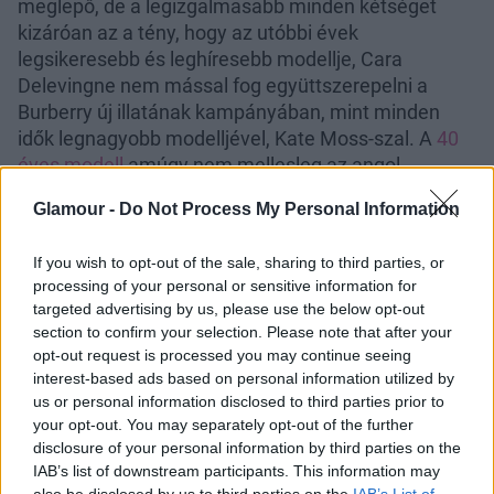
meglepő, de a legizgalmasabb minden kétséget
kizáróan az a tény, hogy az utóbbi évek
legsikeresebb és leghíresebb modellje, Cara
Delevingne nem mással fog együttszerepelni a
Burberry új illatának kampányában, mint minden
idők legnagyobb modelljével, Kate Moss-szal. A
40
éves modell
amúgy nem mellesleg az angol
divatház trencskóit is nem egyszer magára öltötte
Glamour -
Do Not Process My Personal Information
egy-egy reklám kedvéért, és
Cara is megfordult már
párszor a Burberry hirdetéseiben, illetve a kifutón is
.
If you wish to opt-out of the sale, sharing to third parties, or
processing of your personal or sensitive information for
A kampányról eddig csak annyit tudni, hogy a két
targeted advertising by us, please use the below opt-out
modell közösen látható majd benne, illetve, hogy
section to confirm your selection. Please note that after your
mindezt Mario Testino örökíti meg. Ezzel a Burberry
opt-out request is processed you may continue seeing
ismét történelmet ír, hiszen a két szupermodell még
interest-based ads based on personal information utilized by
sohasem bukkant fel közös kampányban, de most
us or personal information disclosed to third parties prior to
már ezt is kipipálhatják. Kíváncsiak vagyunk, hogy a
your opt-out. You may separately opt-out of the further
közös forgatások során
Naomi Campbellhez
disclosure of your personal information by third parties on the
IAB’s list of downstream participants. This information may
hasonlóan Kate Moss majd milyen tanácsokkal
also be disclosed by us to third parties on the
IAB’s List of