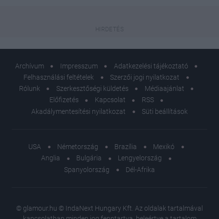
Archívum
Impresszum
Adatkezelési tájékoztató
Felhasználási feltételek
Szerzői jogi nyilatkozat
Rólunk
Szerkesztőségi küldetés
Médiaajánlat
Előfizetés
Kapcsolat
RSS
Akadálymentesítési nyilatkozat
Süti beállítások
USA
Németország
Brazília
Mexikó
Anglia
Bulgária
Lengyelország
Spanyolország
Dél-Afrika
© glamour.hu © IndaNext Hungary Kft. Az oldalak tartalmával
kapcsolatban minden jog fenntartva, beleértve a tartalom