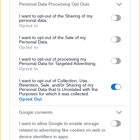
áprilisi tréfának vagyunk a szemtanúi. Te mit
Please note that this website/app uses one or more Google
Personal Data Processing Opt Outs
services and may gather and store information including but
gondolsz? Szerinted tényleg ilyen drámai
not limited to your visit or usage behaviour. You may click to
I want to opt-out of the Sharing of my
hajváltáson esett át Gigi Hadid, vagy csak valami
personal data.
grant or deny consent to Google and its third-party tags to
fodrászcselről van szó?
Opted In
use your data for below specified purposes in below Google
consent section.
I want to opt-out of the Sale of my
Personal Data.
Opted In
I want to opt-out of processing my
Personal Data for Targeted Advertising.
Opted In
I want to opt-out of Collection, Use,
Retention, Sale, and/or Sharing of my
Personal Data that Is Unrelated with the
Purposes for which it was collected.
Opted Out
Google consents
I want to allow Google to enable storage
related to advertising like cookies on web or
device identifiers in apps.