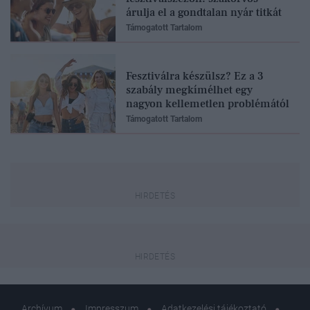
árulja el a gondtalan nyár titkát
Támogatott Tartalom
Fesztiválra készülsz? Ez a 3
szabály megkímélhet egy
nagyon kellemetlen problémától
Támogatott Tartalom
Archívum
Impresszum
Adatkezelési tájékoztató