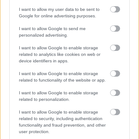
I want to allow my user data to be sent to
Google for online advertising purposes.
I want to allow Google to send me
personalized advertising.
I want to allow Google to enable storage
related to analytics like cookies on web or
Küldés
Megosztás
device identifiers in apps.
Messengeren
I want to allow Google to enable storage
related to functionality of the website or app.
Itt állíthatod be
, hogy a Google
keresőben könnyebben megtaláld a
glamour.hu cikkeit
I want to allow Google to enable storage
related to personalization.
I want to allow Google to enable storage
related to security, including authentication
functionality and fraud prevention, and other
user protection.