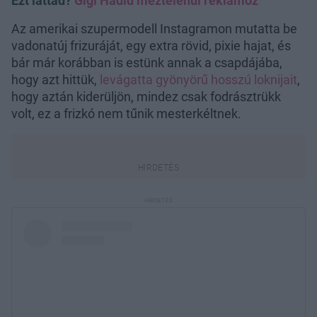
Ezt láttad?
Gigi Hadid meztelenül reklámoz
Az amerikai szupermodell Instagramon mutatta be
vadonatúj frizuráját, egy extra rövid, pixie hajat, és
bár már korábban is estünk annak a csapdájába,
hogy azt hittük,
levágatta gyönyörű hosszú loknijait
,
hogy aztán kiderüljön, mindez csak fodrásztrükk
volt, ez a frizkó nem tűnik mesterkéltnek.