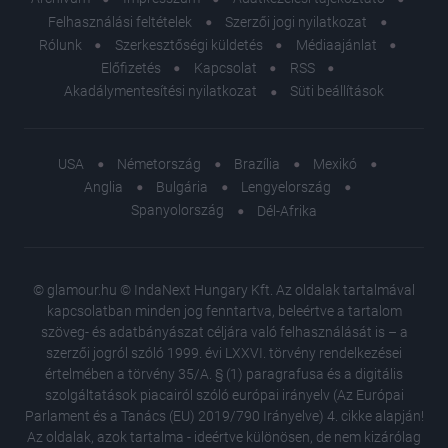
Felhasználási feltételek
Szerzői jogi nyilatkozat
Rólunk
Szerkesztőségi küldetés
Médiaajánlat
Előfizetés
Kapcsolat
RSS
Akadálymentesítési nyilatkozat
Süti beállítások
USA
Németország
Brazília
Mexikó
Anglia
Bulgária
Lengyelország
Spanyolország
Dél-Afrika
© glamour.hu © IndaNext Hungary Kft. Az oldalak tartalmával
kapcsolatban minden jog fenntartva, beleértve a tartalom
szöveg- és adatbányászat céljára való felhasználását is – a
szerzői jogról szóló 1999. évi LXXVI. törvény rendelkezései
értelmében a törvény 35/A. § (1) paragrafusa és a digitális
szolgáltatások piacairól szóló európai irányelv (Az Európai
Parlament és a Tanács (EU) 2019/790 Irányelve) 4. cikke alapján!
Az oldalak, azok tartalma - ideértve különösen, de nem kizárólag