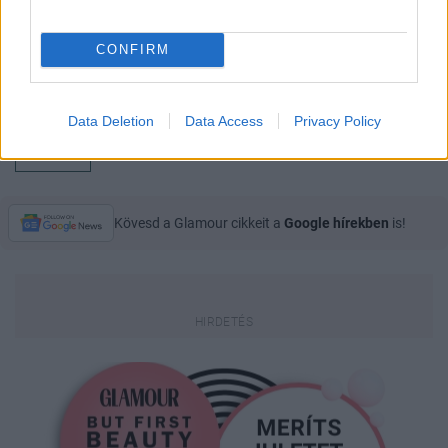
CONFIRM
Data Deletion
Data Access
Privacy Policy
GLAMOUR
Kövesd a Glamour cikkeit a
Google hírekben
is!