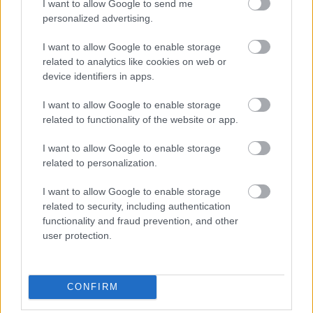
I want to allow Google to send me
A trend egyébként szöges ellentéte a másik
personalized advertising.
irányzatnak körmök terén, ami pont az élénk
színekről, neonokról, mintákról szól ebben a
I want to allow Google to enable storage
szezonban, így Hailey körmeit tekinthetjük akár az
related to analytics like cookies on web or
őszi divat előfutárának is: talán a következő
device identifiers in apps.
évszakban a diszkrét, letisztult árnyalatok kerülnek
I want to allow Google to enable storage
rivaldafénybe?
related to functionality of the website or app.
Tündököljenek a kezek!
I want to allow Google to enable storage
related to personalization.
Könnyedén elkészítheted néhány egyszerű lépésből
otthon, saját magadnak is ezt a friss, természetes
I want to allow Google to enable storage
hatású manikűrt. Gél lakk helyett
nyugodtan
related to security, including authentication
használj klasszikus körömlakkokat
, és attól se riadj
functionality and fraud prevention, and other
user protection.
vissza, hogy pár árnyalatot összekeverj! Arra
azonban érdemes figyelmet fordítanod, hogy
elegendő időt hagyj a különböző rétegeknek
száradásra
, különben elkenődhet a gondosan
CONFIRM
felépített körömszetted.