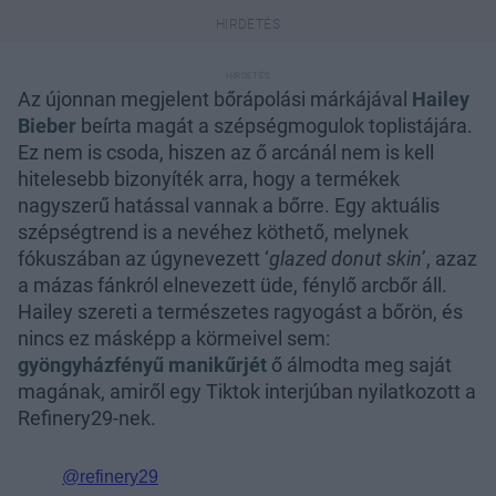
Az újonnan megjelent bőrápolási márkájával
Hailey
Bieber
beírta magát a szépségmogulok toplistájára.
Ez nem is csoda, hiszen az ő arcánál nem is kell
hitelesebb bizonyíték arra, hogy a termékek
nagyszerű hatással vannak a bőrre. Egy aktuális
szépségtrend is a nevéhez köthető, melynek
fókuszában az úgynevezett ‘
glazed donut skin
’, azaz
a mázas fánkról elnevezett üde, fénylő arcbőr áll.
Hailey szereti a természetes ragyogást a bőrön, és
nincs ez másképp a körmeivel sem:
gyöngyházfényű manikűrjét
ő álmodta meg saját
magának, amiről egy Tiktok interjúban nyilatkozott a
Refinery29-nek.