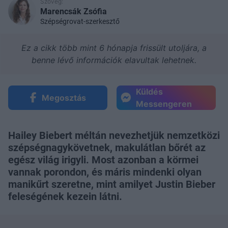
Szöveg:
Marencsák Zsófia
Szépségrovat-szerkesztő
Ez a cikk több mint 6 hónapja frissült utoljára, a
benne lévő információk elavultak lehetnek.
Küldés
Megosztás
Messengeren
Hailey Biebert méltán nevezhetjük nemzetközi
szépségnagykövetnek, makulátlan bőrét az
egész világ irigyli. Most azonban a körmei
vannak porondon, és máris mindenki olyan
manikűrt szeretne, mint amilyet Justin Bieber
feleségének kezein látni.