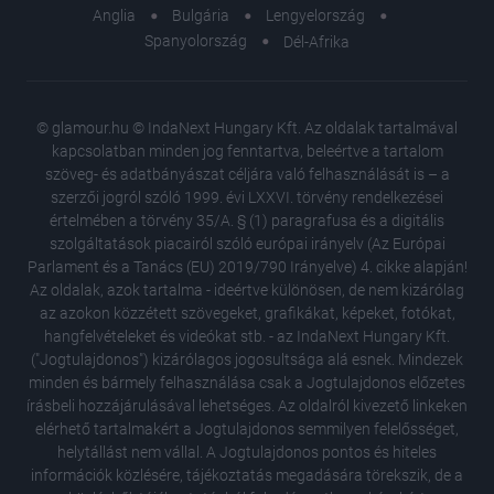
Anglia
Bulgária
Lengyelország
Spanyolország
Dél-Afrika
© glamour.hu © IndaNext Hungary Kft. Az oldalak tartalmával
kapcsolatban minden jog fenntartva, beleértve a tartalom
szöveg- és adatbányászat céljára való felhasználását is – a
szerzői jogról szóló 1999. évi LXXVI. törvény rendelkezései
értelmében a törvény 35/A. § (1) paragrafusa és a digitális
szolgáltatások piacairól szóló európai irányelv (Az Európai
Parlament és a Tanács (EU) 2019/790 Irányelve) 4. cikke alapján!
Az oldalak, azok tartalma - ideértve különösen, de nem kizárólag
az azokon közzétett szövegeket, grafikákat, képeket, fotókat,
hangfelvételeket és videókat stb. - az IndaNext Hungary Kft.
("Jogtulajdonos") kizárólagos jogosultsága alá esnek. Mindezek
minden és bármely felhasználása csak a Jogtulajdonos előzetes
írásbeli hozzájárulásával lehetséges. Az oldalról kivezető linkeken
elérhető tartalmakért a Jogtulajdonos semmilyen felelősséget,
helytállást nem vállal. A Jogtulajdonos pontos és hiteles
A női te
információk közlésére, tájékoztatás megadására törekszik, de a
megelőz