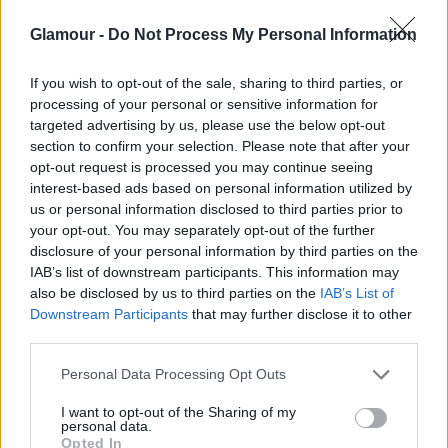
Glamour -
Do Not Process My Personal Information
Chrome Effects pigmentpor (Tin Man Can) OPI opi.com
If you wish to opt-out of the sale, sharing to third parties, or
processing of your personal or sensitive information for
Fotó:
OPI
targeted advertising by us, please use the below opt-out
section to confirm your selection. Please note that after your
opt-out request is processed you may continue seeing
Tiktok-on is hódít
interest-based ads based on personal information utilized by
us or personal information disclosed to third parties prior to
Ahogy a tiktokerek előtt lelepleződött a titok, egy
your opt-out. You may separately opt-out of the further
szempillantás alatt
a legkelendőbb nyári
disclosure of your personal information by third parties on the
körömtrenddé
nőtte ki magát a ‘
milkynails
’
IAB’s list of downstream participants. This information may
hashtaggel ellátott, mára már több, mint 17 milliós
also be disclosed by us to third parties on the
IAB’s List of
nézettséget magáénak tudható manikűr stílus. Egy
Downstream Participants
that may further disclose it to other
third parties.
népszerű felhasználó majdnem ugyanazokat a
színeket használva rekreálta a trendet, mint amiket
Please note that this website/app uses one or more Google
Personal Data Processing Opt Outs
Hailey Bieber kezeire festett fel Zola Ganzorigt.
services and may gather and store information including but
not limited to your visit or usage behaviour. You may click to
I want to opt-out of the Sharing of my
personal data.
grant or deny consent to Google and its third-party tags to
Opted In