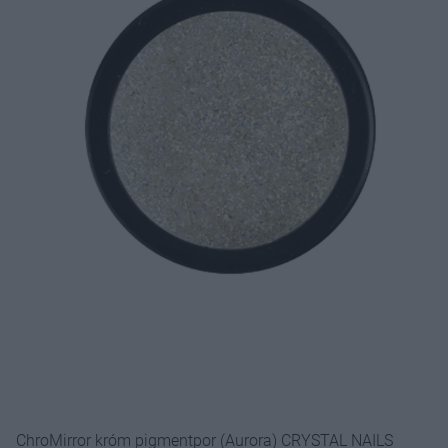
ChroMirror króm pigmentpor (Aurora) CRYSTAL NAILS