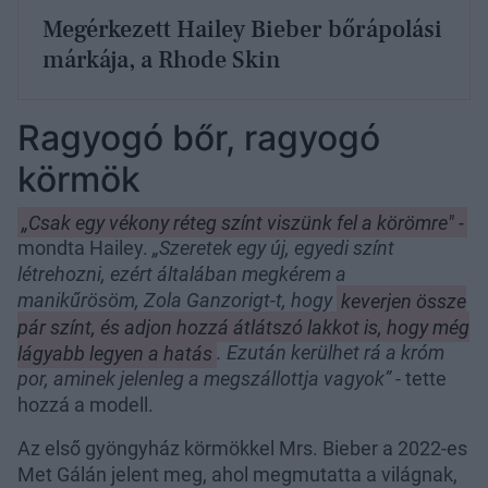
Megérkezett Hailey Bieber bőrápolási
márkája, a Rhode Skin
Ragyogó bőr, ragyogó
körmök
„Csak egy vékony réteg színt viszünk fel a körömre" -
mondta Hailey.
„Szeretek egy új, egyedi színt
létrehozni, ezért általában megkérem a
manikűrösöm, Zola Ganzorigt-t, hogy
keverjen össze
pár színt, és adjon hozzá átlátszó lakkot is, hogy még
lágyabb legyen a hatás
. Ezután kerülhet rá a króm
por, aminek jelenleg a megszállottja vagyok”
- tette
hozzá a modell.
Az első gyöngyház körmökkel Mrs. Bieber a 2022-es
Met Gálán jelent meg, ahol megmutatta a világnak,