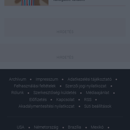
Archívum
Impresszum
Adatkezelési tájékoztató
Felhasználási feltételek
Szerzői jogi nyilatkozat
Rólunk
Szerkesztőségi küldetés
Médiaajánlat
Előfizetés
Kapcsolat
RSS
Akadálymentesítési nyilatkozat
Süti beállítások
USA
Németország
Brazília
Mexikó