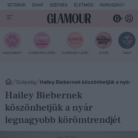
SZTÁROK
DIVAT
SZÉPSÉG
ÉLETMÓD
HOROSZKÓP
KU
MANCSPARTY
NYEREMÉNYJÁTÉK
NYEREMÉNYJÁTÉK
SYOSS
TAROT
Szépség
Hailey Biebernek köszönhetjük a nyár l
Hailey Biebernek
köszönhetjük a nyár
legnagyobb körömtrendjét