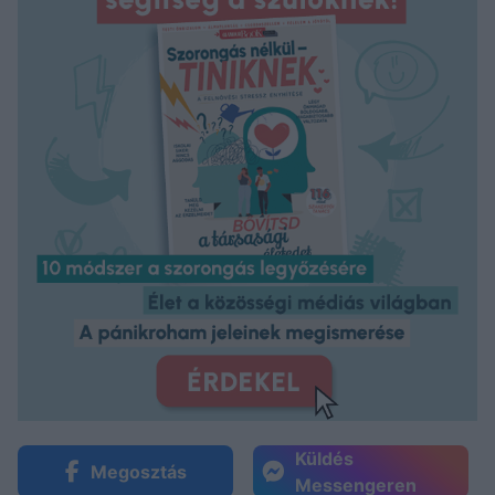
Küldés
Megosztás
Messengeren